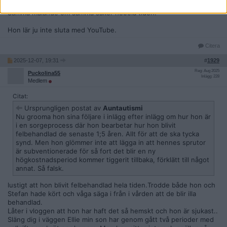
Jag snabbspolade fram till halva videon sen orkade jag inte mer.
Samma malande om samma saker heeela tiden.
Hon lär ju inte sluta med YouTube.
Citera
2025-12-07, 19:31
#
1929
Reg: Aug 2025
Puckolina55
Inlägg: 228
Medlem
Citat:
Ursprungligen postat av
Auntautismi
Nu grooma hon sina följare i inlägg efter inlägg om hur hon är
i en sorgeprocess där hon bearbetar hur hon blivit
felbehandlad de senaste 1;5 åren. Allt för att de ska tycka
synd. Men hon glömmer inte att lägga in att hennes sprutor
är subventionerade för så fort det blir en ny
högkostnadsperiod kommer tiggerit tillbaka, förklätt till något
annat. Så falsk.
lustigt att hon blivit felbehandlad hela tiden.Trodde både hon och
Stefan hade kört och våga säga i från i vården att de blir illa
behandlad.
Låter i vloggen att hon har haft det så hemskt och hon är sjukast..
Släng dig i väggen Ellie min son har genom gått två perioder med