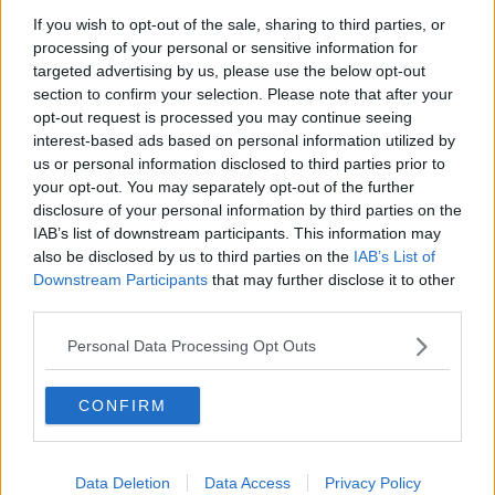
Jag tror hon kommer sitta och gråta mest hela nästa vlogg,
If you wish to opt-out of the sale, sharing to third parties, or
tycka extremt synd om sig själv och överdriva som vanligt
samt att allt är vårdens fel. Hon har i alla fall tagit bort "kom
processing of your personal or sensitive information for
och må bra här" på sin insta bio, det var ju på tiden då allt
targeted advertising by us, please use the below opt-out
oftast bara handlar om henne och hur dåligt hon mår.
section to confirm your selection. Please note that after your
opt-out request is processed you may continue seeing
Citera
interest-based ads based on personal information utilized by
us or personal information disclosed to third parties prior to
2025-12-07, 18:42
#
1927
your opt-out. You may separately opt-out of the further
Reg: Aug 2025
Mammi37
Inlägg: 381
disclosure of your personal information by third parties on the
Medlem
IAB’s list of downstream participants. This information may
Fy fan, vilken offerkofta - video ikväll!
also be disclosed by us to third parties on the
IAB’s List of
Citera
Downstream Participants
that may further disclose it to other
third parties.
2025-12-07, 19:00
#
1928
Reg: Sep 2016
FlisanBusan
Personal Data Processing Opt Outs
Inlägg: 65
Medlem
Citat:
CONFIRM
Ursprungligen postat av
Mammi37
Fy fan, vilken offerkofta - video ikväll!
Data Deletion
Data Access
Privacy Policy
Herregud alltså!