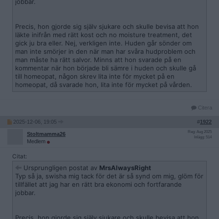
jobbar.
Precis, hon gjorde sig själv sjukare och skulle bevisa att hon
läkte inifrån med rätt kost och no moisture treatment, det
gick ju bra eller. Nej, verkligen inte. Huden går sönder om
man inte smörjer in den när man har svåra hudproblem och
man måste ha rätt salvor. Minns att hon svarade på en
kommentar när hon började bli sämre i huden och skulle gå
till homeopat, någon skrev lita inte för mycket på en
homeopat, då svarade hon, lita inte för mycket på vården.
Citera
2025-12-06, 19:05
#
1922
Reg: Aug 2025
Stoltmamma26
Inlägg: 514
Medlem
Citat:
Ursprungligen postat av
MrsAlwaysRight
Typ så ja, swisha mig tack för det är så synd om mig, glöm för
tillfället att jag har en rätt bra ekonomi och fortfarande
jobbar.
Precis, hon gjorde sig själv sjukare och skulle bevisa att hon