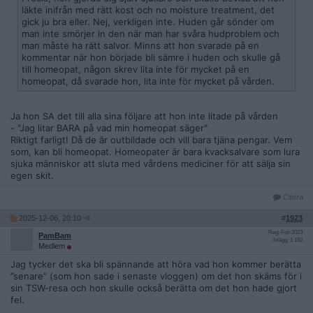
läkte inifrån med rätt kost och no moisture treatment, det
gick ju bra eller. Nej, verkligen inte. Huden går sönder om
man inte smörjer in den när man har svåra hudproblem och
man måste ha rätt salvor. Minns att hon svarade på en
kommentar när hon började bli sämre i huden och skulle gå
till homeopat, någon skrev lita inte för mycket på en
homeopat, då svarade hon, lita inte för mycket på vården.
Ja hon SA det till alla sina följare att hon inte litade på vården
- "Jag litar BARA på vad min homeopat säger"
Riktigt farligt! Då de är outbildade och vill bara tjäna pengar. Vem
som, kan bli homeopat. Homeopater är bara kvacksalvare som lura
sjuka människor att sluta med vårdens mediciner för att sälja sin
egen skit.
Citera
2025-12-06, 20:10
#
1923
Reg: Feb 2023
PamBam
Inlägg: 1 192
Medlem
Jag tycker det ska bli spännande att höra vad hon kommer berätta
”senare” (som hon sade i senaste vloggen) om det hon skäms för i
sin TSW-resa och hon skulle också berätta om det hon hade gjort
fel.