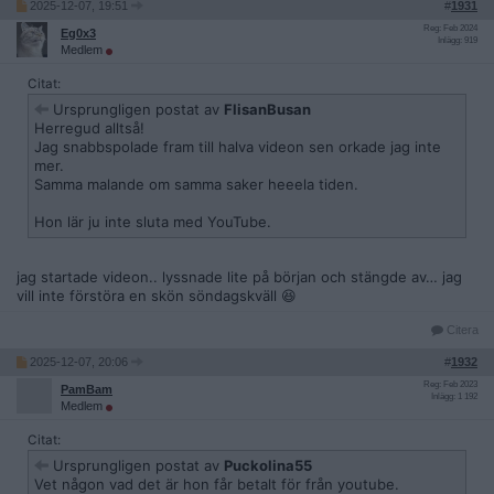
2025-12-07, 19:51
#
1931
Reg: Feb 2024
Eg0x3
Inlägg: 919
Medlem
Citat:
Ursprungligen postat av
FlisanBusan
Herregud alltså!
Jag snabbspolade fram till halva videon sen orkade jag inte
mer.
Samma malande om samma saker heeela tiden.
Hon lär ju inte sluta med YouTube.
jag startade videon.. lyssnade lite på början och stängde av… jag
vill inte förstöra en skön söndagskväll 😆
Citera
2025-12-07, 20:06
#
1932
Reg: Feb 2023
PamBam
Inlägg: 1 192
Medlem
Citat:
Ursprungligen postat av
Puckolina55
Vet någon vad det är hon får betalt för från youtube.