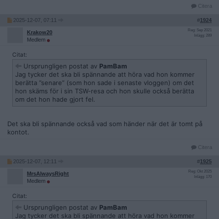
Citera
2025-12-07, 07:11
#
1924
Reg: Sep 2021
Krakow20
Inlägg: 289
Medlem
Citat:
Ursprungligen postat av
PamBam
Jag tycker det ska bli spännande att höra vad hon kommer
berätta ”senare” (som hon sade i senaste vloggen) om det
hon skäms för i sin TSW-resa och hon skulle också berätta
om det hon hade gjort fel.
Det ska bli spännande också vad som händer när det är tomt på
kontot.
Citera
2025-12-07, 12:11
#
1925
Reg: Okt 2025
MrsAlwaysRight
Inlägg: 170
Medlem
Citat:
Ursprungligen postat av
PamBam
Jag tycker det ska bli spännande att höra vad hon kommer