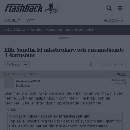
AKTUELLT
NYTT
LOGGA IN
Kultur & Media
Youtubers, vloggare och andra videokreatörer
Ellie Sandin, fd missbrukare och ensamstående
4 -barnsmor
161
Svara
161
2025-12-06, 19:02
#
1921
Reg: Mar 2024
Alsteralven3338
Inlägg: 570
Medlem
Stämmer bra, och nu får de svidande kritik för att de INTE hjälpte
henne. Svårt att hjälpa någon som inte vill ha hjälp, och de
bedriver ju heller inte någon uppsökande verksamhet.
Citat:
Ursprungligen postat av
MrsAlwaysRight
Typ så ja, swisha mig tack för det är så synd om mig, glöm för
tillfället att jag har en rätt bra ekonomi och fortfarande