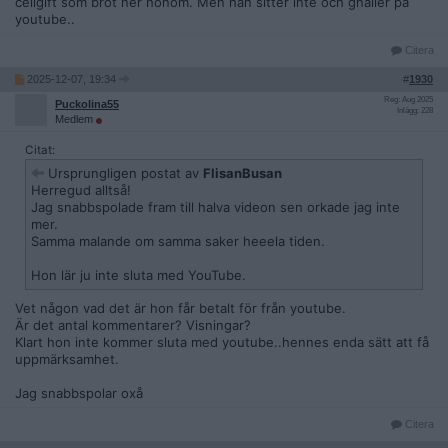
cellgift som bröt ner honom. Men han sitter inte och gnäller på
youtube..
Citera
2025-12-07, 19:34
#
1930
Reg: Aug 2025
Puckolina55
Inlägg: 228
Medlem
Citat:
Ursprungligen postat av
FlisanBusan
Herregud alltså!
Jag snabbspolade fram till halva videon sen orkade jag inte
mer.
Samma malande om samma saker heeela tiden.
Hon lär ju inte sluta med YouTube.
Vet någon vad det är hon får betalt för från youtube.
Är det antal kommentarer? Visningar?
Klart hon inte kommer sluta med youtube..hennes enda sätt att få
uppmärksamhet.
Jag snabbspolar oxå
Citera