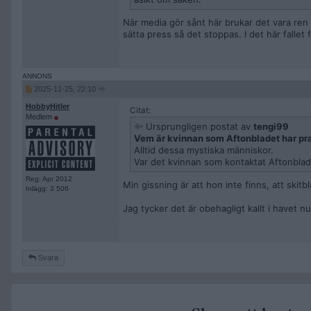
När media gör sånt här brukar det vara ren 
sätta press så det stoppas. I det här fallet
2025-11-25, 22:10
HobbyHitler
Citat:
Medlem
Ursprungligen postat av
tengi99
Vem är kvinnan som Aftonbladet har pr
Alltid dessa mystiska människor.
Var det kvinnan som kontaktat Aftonbla
Reg: Apr 2012
Min gissning är att hon inte finns, att skitbla
Inlägg: 3 506
Jag tycker det är obehagligt kallt i havet n
Svara