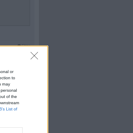
Citera
#
5
eratur/tidningar
sonal or
ection to
ou may
 personal
out of the
 downstream
B’s List of
Citera
#
6