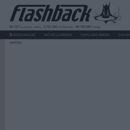
66 317
1 711 420
88 755 560
besökare
online
medlemmar
inlägg
AVDELNINGAR
AKTUELLA ÄMNEN
POPULÄRA ÄMNEN
NYA Ä