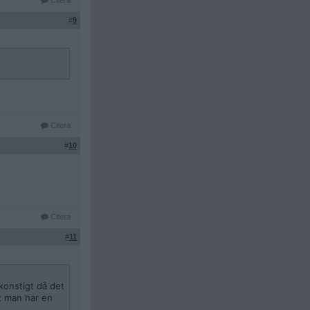
Citera
#
9
Citera
#
10
Citera
#
11
 konstigt då det
tt man har en