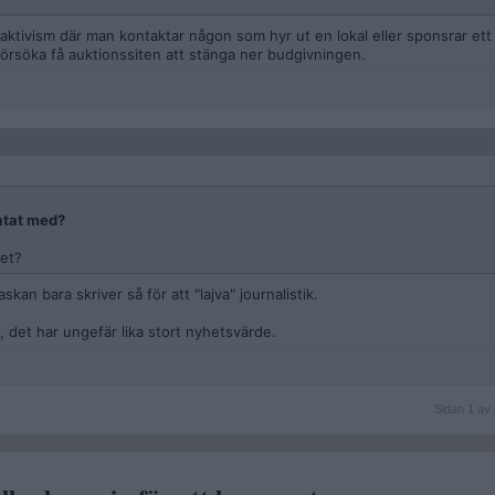
aktivism där man kontaktar någon som hyr ut en lokal eller sponsrar ett 
 försöka få auktionssiten att stänga ner budgivningen.
atat med?
det?
skan bara skriver så för att "lajva" journalistik.
u, det har ungefär lika stort nyhetsvärde.
Sidan
Sidan 1 av 
1
av
8