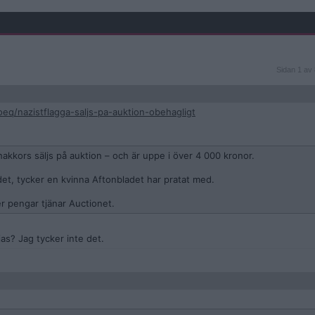
Sidan
Sidan 1 av 
1
av
8
eq/nazistflagga-saljs-pa-auktion-obehagligt
hakkors säljs på auktion – och är uppe i över 4 000 kronor.
et, tycker en kvinna Aftonbladet har pratat med.
r pengar tjänar Auctionet.
jas? Jag tycker inte det.