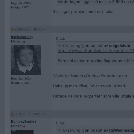
Värderingen ligger på mellan 3 800 och 6
Reg: Maj 2017
Inlägg: 4 074
Ser inget problem med det hela.
2025-11-25, 20:36
ItsWednesday
Citat:
Medlem
Ursprungligen postat av
snigelslum
https://www.aftonbladet.se/nyheter/a/16
Borde vi censurera vilka flaggor som får 
Säger en kvinna aftonbladet pratat med
Reg: Jan 2024
Inlägg: 2 403
Haha, ja men dåså. Då är saken utredd.
Hittade de inga "experter" som ville uttala 
2025-11-25, 20:42
BombaySaphire
Citat:
Medlem
Ursprungligen postat av
ItsWednesd