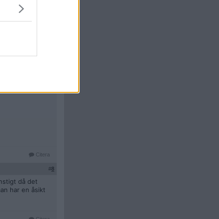
Citera
#
7
Citera
#
8
nstigt då det
an har en åsikt