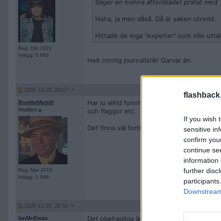
Säger en kvinna aftonbladet pratat med
Haha, ja men dåså. Då är saken utredd.
Hittade de inga "experter" som ville utta
Reg: Okt 2022
Inlägg: 5 983
Helt otrolig journalistik! Garvar än.
2025-11-25, 20:47
flashback
Har ju alltid funnits nischade prylar att köp
BrunkeMundt
Medlem
och flaggor etc.
If you wish 
Det finns väl fortfarande någon jävel som 
sensitive in
confirm you
continue se
information 
further disc
Reg: Mar 2015
Inlägg: 1 569
participants
Downstream 
2025-11-25, 20:52
Det obehagliga är väl att Aftonbladet välje
IanMcEwan