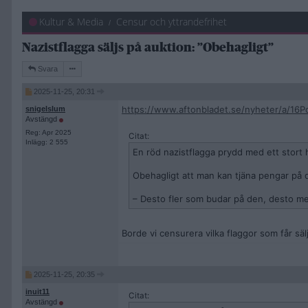
Kultur & Media
Censur och yttrandefrihet
Nazistflagga säljs på auktion: ”Obehagligt”
Svara
2025-11-25, 20:31
https://www.aftonbladet.se/nyheter/a/16Po
snigelslum
Avstängd
Reg: Apr 2025
Citat:
Inlägg: 2 555
En röd nazistflagga prydd med ett stort 
Obehagligt att man kan tjäna pengar på d
– Desto fler som budar på den, desto me
Borde vi censurera vilka flaggor som får säl
2025-11-25, 20:35
inuit11
Citat:
Avstängd