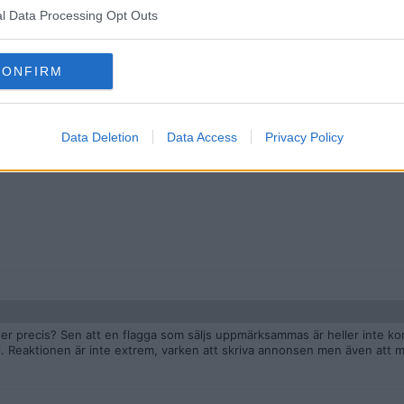
l Data Processing Opt Outs
thet. Snöflingor.
CONFIRM
ett ISIS/HamAss/Jizzballs-flaggor på svenska gator, utan repressalier.
Data Deletion
Data Access
Privacy Policy
zister precis? Sen att en flagga som säljs uppmärksammas är heller inte ko
ll. Reaktionen är inte extrem, varken att skriva annonsen men även att m