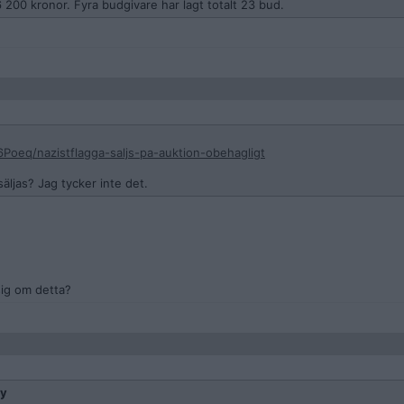
 200 kronor. Fyra budgivare har lagt totalt 23 bud.
Poeq/nazistflagga-saljs-pa-auktion-obehagligt
säljas? Jag tycker inte det.
sig om detta?
ay