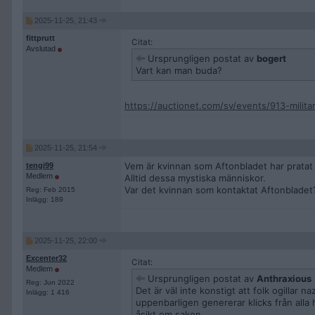
2025-11-25, 21:43
fittprutt
Citat:
Avslutad
Ursprungligen postat av
bogert
Vart kan man buda?
https://auctionet.com/sv/events/913-milit
2025-11-25, 21:54
Vem är kvinnan som Aftonbladet har prata
tengi99
Medlem
Alltid dessa mystiska människor.
Var det kvinnan som kontaktat Aftonbladet
Reg: Feb 2015
Inlägg: 189
2025-11-25, 22:00
Excenter32
Citat:
Medlem
Ursprungligen postat av
Anthraxious
Reg: Jun 2022
Det är väl inte konstigt att folk ogillar
Inlägg: 1 416
uppenbarligen genererar klicks från alla
åsikt om saken.