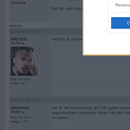
Avslutad
Persona
Det får vara nog nu med all denna lättkränk
2025-11-25, 21:12
Vad fan är problemet? Hela året har vi ju s
2020-01-01
Medlem
Reg: Jan 2020
Inlägg: 447
2025-11-25, 21:38
Det är väl inte konstigt att folk ogillar na
Anthraxious
Medlem
uppenbarligen genererar klicks från alla hå
om saken.
Reg: Feb 2015
Inlägg: 2 077