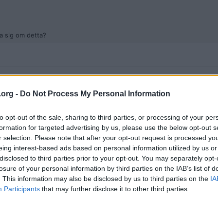
la sig om detta?
.org -
Do Not Process My Personal Information
a på tradera. Särskilt gamla nazistsouvenirer bestående av affischer, litt
to opt-out of the sale, sharing to third parties, or processing of your per
säljer gamla baddare från Göteborgs kex
formation for targeted advertising by us, please use the below opt-out s
r selection. Please note that after your opt-out request is processed y
eing interest-based ads based on personal information utilized by us or
disclosed to third parties prior to your opt-out. You may separately opt-
losure of your personal information by third parties on the IAB’s list of
. This information may also be disclosed by us to third parties on the
IA
Participants
that may further disclose it to other third parties.
r att göra en nyhet om det?