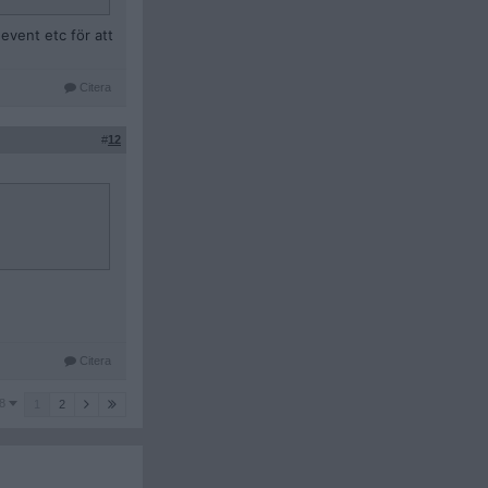
event etc för att
Citera
#
12
Citera
8
1
2