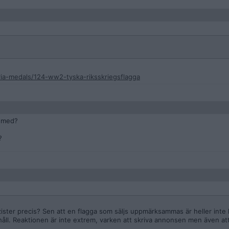
aria-medals/124-ww2-tyska-riksskriegsflagga
t med?
?
 nazister precis? Sen att en flagga som säljs uppmärksammas är heller inte
 håll. Reaktionen är inte extrem, varken att skriva annonsen men även a