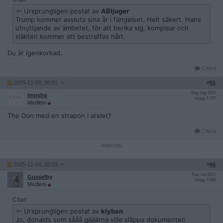
Ursprungligen postat av
ABljuger
Trump kommer avsluta sina år i fängelset. Helt säkert. Hans
utnyttjande av ämbetet, för att berika sig, kompisar och
släkten kommer att bestraffas hårt.
Du är igenkorkad.
Citera
2025-11-08, 20:01
#
65
Reg: Sep 2014
Imnsho
Inlägg: 5 727
Medlem
The Don med en strapon i arslet?
Citera
2025-11-08, 20:03
#
66
Reg: Jun 2014
Gusselby
Inlägg: 4 989
Medlem
Citat:
Ursprungligen postat av
klyban
Jo, donalds som sååå gääärna ville släppa dokumenten