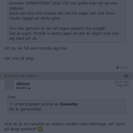
kommer GARANTERAT sitta i HD och gråta över att de ska
släppas.
Dock kan inte DOj stoppa det om HD säger det inte finns
hinder lagligt att detta görs.
Hur mer genuint är det att ingen pedofil ska undgå?
Det är lugnt, förstår vi detta laget att det är något som stör
dig med ett JA.
Att du var SÅ dum trodde jag inte.
Var inte så ytlig.
Citera
2025-11-08, 20:04
#
67
Reg: Jun 2014
ABljuger
Inlägg: 3 309
Medlem
Citat:
Ursprungligen postat av
Gusselby
Du är igenkorkad.
Och du är ett resultat av relation mellan nära släktingar, va? Syns
på långt avstånd!