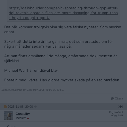
https://dailyboulder.com/panic-spreading-through-gop-after-
doj-reveals-epstein-files-are-more-damaging-for-trump-than
-they-th ought-report/
Det här kommer troligtvis visa sig vara falska nyheter. Som mycket
annat.
Säkert att detta inte är lite gammalt, det som pratades om för
några månader sedan? Får väl läsa på.
Att han finns omnämnd i de många, omfattande dokumenten är
självklart.
Michael Wulff är en djävul btw.
Epstein med, värre. Han gjorde mycket skada på en rad områden.
__________________
Senast redigerad av Gusselby 2025-11-08 kl. 19:59.
Citera
2025-11-08, 20:00
#
64
Reg: Jun 2014
Gusselby
Inlägg: 4 989
Medlem
Citat: