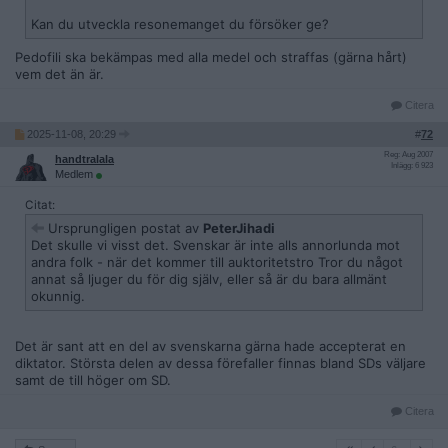
Kan du utveckla resonemanget du försöker ge?
Pedofili ska bekämpas med alla medel och straffas (gärna hårt)
vem det än är.
Citera
2025-11-08, 20:29
#
72
Reg: Aug 2007
handtralala
Inlägg: 6 923
Medlem
Citat:
Ursprungligen postat av
PeterJihadi
Det skulle vi visst det. Svenskar är inte alls annorlunda mot
andra folk - när det kommer till auktoritetstro Tror du något
annat så ljuger du för dig själv, eller så är du bara allmänt
okunnig.
Det är sant att en del av svenskarna gärna hade accepterat en
diktator. Största delen av dessa förefaller finnas bland SDs väljare
samt de till höger om SD.
Citera
6