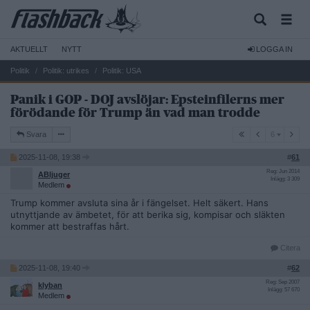
AKTUELLT
NYTT
LOGGA IN
Politik
Politik: utrikes
Politik: USA
Panik i GOP - DOJ avslöjar: Epsteinfilerns mer
förödande för Trump än vad man trodde
6
Svara
6
2025-11-08, 19:38
#
61
Reg: Jun 2014
ABljuger
Inlägg: 3 309
Medlem
Trump kommer avsluta sina år i fängelset. Helt säkert. Hans
utnyttjande av ämbetet, för att berika sig, kompisar och släkten
kommer att bestraffas hårt.
Citera
2025-11-08, 19:40
#
62
Reg: Sep 2007
klyban
Inlägg: 57 670
Medlem