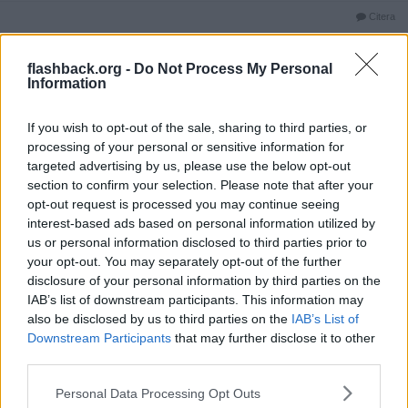
Citera
2025-11-08, 20:05
#
68
Reg: Sep 2007
klyban
flashback.org -
Do Not Process My Personal
Inlägg: 57 670
Medlem
Information
Citat:
If you wish to opt-out of the sale, sharing to third parties, or
Ursprungligen postat av
Gusselby
Att du var SÅ dum trodde jag inte.
processing of your personal or sensitive information for
targeted advertising by us, please use the below opt-out
Var inte så ytlig.
section to confirm your selection. Please note that after your
opt-out request is processed you may continue seeing
Att vara ytlig, är det att pedofiler och övergrepp mot minderåriga
är inget att prata om och om det är donalds?
interest-based ads based on personal information utilized by
us or personal information disclosed to third parties prior to
Kan du utveckla resonemanget du försöker ge?
your opt-out. You may separately opt-out of the further
disclosure of your personal information by third parties on the
Citera
IAB’s list of downstream participants. This information may
2025-11-08, 20:26
#
69
also be disclosed by us to third parties on the
IAB’s List of
Reg: Sep 2021
PeterJihadi
Downstream Participants
that may further disclose it to other
Inlägg: 1 744
Medlem
third parties.
Citat:
Ursprungligen postat av
Haddoque2
Personal Data Processing Opt Outs
Ja, där är du spot on. Vi skulle aldrig tillåta en diktator.