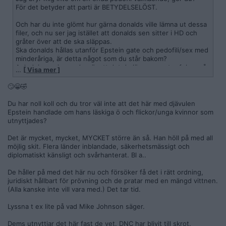
För det betyder att parti är BETYDELSELÖST.
Och har du inte glömt hur gärna donalds ville lämna ut dessa
filer, och nu ser jag istället att donalds sen sitter i HD och
gråter över att de ska släppas.
Ska donalds hållas utanför Epstein gate och pedofili/sex med
minderåriga, är detta något som du står bakom?
Anledningen jag undrar är att det du lägger en stor fokus på
…
[ Visa mer ]
demokrater.
🙄😁🤣
Så varför inte invänta de som röstar nej först?
Du har noll koll och du tror väl inte att det här med djävulen
För dom är inte goda alls, resten är, så väl republikaner som
Epstein handlade om hans läskiga ö och flickor/unga kvinnor som
demokrater.
utnyttjades?
Det är mycket, mycket, MYCKET större än så. Han höll på med all
möjlig skit. Flera länder inblandade, säkerhetsmässigt och
diplomatiskt känsligt och svårhanterat. Bl a..
De håller på med det här nu och försöker få det i rätt ordning,
juridiskt hållbart för prövning och de pratar med en mängd vittnen.
(Alla kanske inte vill vara med.) Det tar tid.
Lyssna t ex lite på vad Mike Johnson säger.
Dems utnyttjar det här fast de vet. DNC har blivit till skrot.