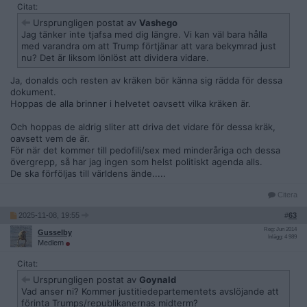
Citat:
Ursprungligen postat av
Vashego
Jag tänker inte tjafsa med dig längre. Vi kan väl bara hålla
med varandra om att Trump förtjänar att vara bekymrad just
nu? Det är liksom lönlöst att dividera vidare.
Ja, donalds och resten av kräken bör känna sig rädda för dessa
dokument.
Hoppas de alla brinner i helvetet oavsett vilka kräken är.
Och hoppas de aldrig sliter att driva det vidare för dessa kräk,
oavsett vem de är.
För när det kommer till pedofili/sex med minderåriga och dessa
övergrepp, så har jag ingen som helst politiskt agenda alls.
De ska förföljas till världens ände.....
Citera
2025-11-08, 19:55
#
63
Reg: Jun 2014
Gusselby
Inlägg: 4 989
Medlem
Citat:
Ursprungligen postat av
Goynald
Vad anser ni? Kommer justitiedepartementets avslöjande att
förinta Trumps/republikanernas midterm?