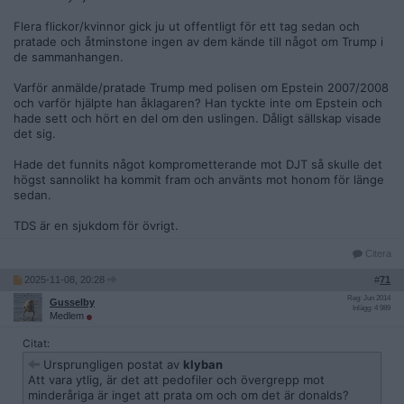
Flera flickor/kvinnor gick ju ut offentligt för ett tag sedan och
pratade och åtminstone ingen av dem kände till något om Trump i
de sammanhangen.
Varför anmälde/pratade Trump med polisen om Epstein 2007/2008
och varför hjälpte han åklagaren? Han tyckte inte om Epstein och
hade sett och hört en del om den uslingen. Dåligt sällskap visade
det sig.
Hade det funnits något komprometterande mot DJT så skulle det
högst sannolikt ha kommit fram och använts mot honom för länge
sedan.
TDS är en sjukdom för övrigt.
Citera
2025-11-08, 20:28
#
71
Reg: Jun 2014
Gusselby
Inlägg: 4 989
Medlem
Citat:
Ursprungligen postat av
klyban
Att vara ytlig, är det att pedofiler och övergrepp mot
minderåriga är inget att prata om och om det är donalds?