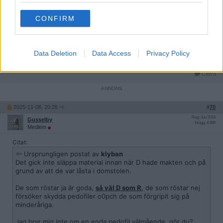
CONFIRM
Det skulle vi visst det. Svenskar är inte alls annorlunda mot andra
folk - när det kommer till auktoritetstro. Tror du något annat, så
ljuger du för dig själv - eller så är du bara allmänt okunnig.
__________________
Data Deletion
Data Access
Privacy Policy
Senast redigerad av PeterJihadi 2025-11-08 kl. 20:28.
Citera
2025-11-08, 20:26
#
70
Reg: Jun 2014
Gusselby
Inlägg: 4 989
Medlem
Citat:
Ursprungligen postat av
klyban
Det gick inte släppa material innan när D hade makten och på
grund av att de var låsta i domstolen.
De som röstar ja är goda,
så väl D som R
, de som röstar nej
försöker skydda pedofiler o0pch de som förgripit sig på
minderåriga.
Jag bryr mig inte om en enda pedofil välmående, gör du?