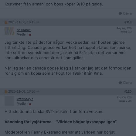
Kostymer från armani och boss köper 9/10 på galge.
Citera
2025-11-06, 18:15
#
119
Reg: Aug 2009
shotacat
Inlägg: 923
Medlem
Jag tänkte lite på det för någon vecka sedan när hösten gjorde
sitt intrång. Canada goose verkar helt ha tappat status som märke,
inte sett en svensk med den jackan på 5-år utan det verkar mer
som ullrockar och annat är det som gäller.
När jag ser en canada goose idag så tänker jag att det förmodligen
rör sig om en kopia som är köpt för 199kr ifrån Kina.
Citera
2025-11-06, 18:38
#
120
Reg: Okt 2025
kretinsky7
Inlägg: 2 056
Medlem
Hittade denna färska SVT-artikeln från förra veckan.
Vändning för lyxjättarna – ”Världen börjar lyxshoppa igen”
Modeprofilen Fanny Ekstrand menar att världen har börjat