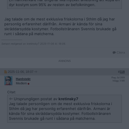
dyr kostym som 95% av resten av befolkningen.
Jag talade om de mest exklusiva friskolorna i Sthlm då jag har
personlig erfarenhet därifrån. Armani är kända för sina
skräddarsydda kostymer. Fotbollstränaren Svennis brukade gå
runt i sådana på matcherna.
__________________
Senast redigerad av kretinsky7 2025-11-06 kl. 18:06.
Citera
2025-11-06, 18:07
#
118
Reg: Jul 2009
Hardstekt
Inlägg: 3 585
Medlem
Citat:
Ursprungligen postat av
kretinsky7
Jag talade personligen om de mest exklusiva friskolorna i
Sthlm då jag har personlig erfarenhet därifrån. Armani är
kända för sina skräddarsydda kostymer. Fotbollstränaren
Svennis brukade gå runt i sådana på matcherna.