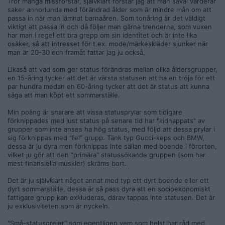
Tror många missförstår, självklart förstår jag att man såväl värderar
saker annorlunda med förändrad ålder som är mindre mån om att
passa in när man lämnat barnaåren. Som tonåring är det väldigt
viktigt att passa in och då följer man gärna trenderna, som vuxen
har man i regel ett bra grepp om sin identitet och är inte lika
osäker, så att intresset för t.ex. mode/märkeskläder sjunker när
man är 20-30 och framåt fattar jag ju också.
Likaså att vad som ger status förändras mellan olika åldersgrupper,
en 15-åring tycker att det är värsta statusen att ha en tröja för ett
par hundra medan en 60-åring tycker att det är status att kunna
säga att man köpt ett sommarställe.
Min poäng är snarare att vissa statusprylar som tidigare
förknippades med just status på senare tid har "kidnappats" av
grupper som inte anses ha hög status, med följd att dessa prylar i
sig förknippas med "fel" grupp. Tänk typ Gucci-keps och BMW,
dessa är ju dyra men förknippas inte sällan med boende i förorten,
vilket ju gör att den "primära" statussökande gruppen (som har
mest finansiella muskler) skräms bort.
Det är ju självklart något annat med typ ett dyrt boende eller ett
dyrt sommarställe, dessa är så pass dyra att en socioekonomiskt
fattigare grupp kan exkluderas, därav tappas inte statusen. Det är
ju exklusiviteten som är nyckeln.
"Små-statusgrejer" som egentligen vem som helst har råd med,