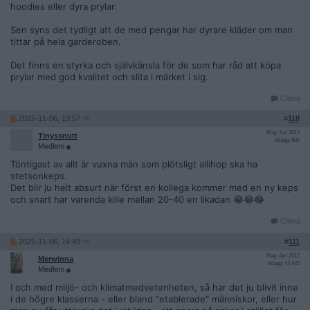
hoodies eller dyra prylar.
Sen syns det tydligt att de med pengar har dyrare kläder om man
tittar på hela garderoben.
Det finns en styrka och självkänsla för de som har råd att köpa
prylar med god kvalitet och slita i märket i sig.
Citera
2025-11-06, 13:57
#
110
Reg: Jun 2015
Tinyssnutt
Inlägg: 509
Medlem
Töntigast av allt är vuxna män som plötsligt allihop ska ha
stetsonkeps.
Det blir ju helt absurt när först en kollega kommer med en ny keps
och snart har varenda kille mellan 20-40 en likadan 😂😂😂
Citera
2025-11-06, 14:49
#
111
Reg: Apr 2015
Merwinna
Inlägg: 42 445
Medlem
I och med miljö- och klimatmedvetenheten, så har det ju blivit inne
i de högre klasserna - eller bland "etablerade" människor, eller hur