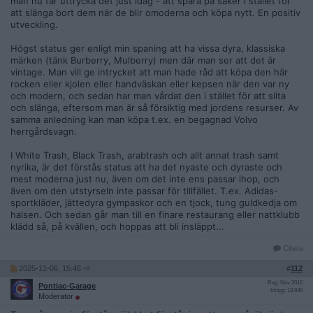
man nu får uttrycka det just idag - att spara på saker i stället för
att slänga bort dem när de blir omoderna och köpa nytt. En positiv
utveckling.
Högst status ger enligt min spaning att ha vissa dyra, klassiska
märken (tänk Burberry, Mulberry) men där man ser att det är
vintage. Man vill ge intrycket att man hade råd att köpa den här
rocken eller kjolen eller handväskan eller kepsen när den var ny
och modern, och sedan har man vårdat den i stället för att slita
och slänga, eftersom man är så försiktig med jordens resurser. Av
samma anledning kan man köpa t.ex. en begagnad Volvo
herrgårdsvagn.
I White Trash, Black Trash, arabtrash och allt annat trash samt
nyrika, är det förstås status att ha det nyaste och dyraste och
mest moderna just nu, även om det inte ens passar ihop, och
även om den utstyrseln inte passar för tillfället. T.ex. Adidas-
sportkläder, jättedyra gympaskor och en tjock, tung guldkedja om
halsen. Och sedan går man till en finare restaurang eller nattklubb
klädd så, på kvällen, och hoppas att bli insläppt...
Citera
2025-11-06, 15:46
#
112
Reg: Nov 2016
Pontiac-Garage
Inlägg: 13 936
Moderator