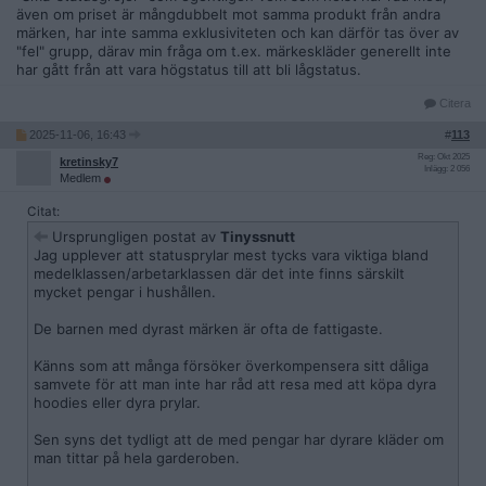
även om priset är mångdubbelt mot samma produkt från andra
märken, har inte samma exklusiviteten och kan därför tas över av
"fel" grupp, därav min fråga om t.ex. märkeskläder generellt inte
har gått från att vara högstatus till att bli lågstatus.
Citera
2025-11-06, 16:43
#
113
Reg: Okt 2025
kretinsky7
Inlägg: 2 056
Medlem
Citat:
Ursprungligen postat av
Tinyssnutt
Jag upplever att statusprylar mest tycks vara viktiga bland
medelklassen/arbetarklassen där det inte finns särskilt
mycket pengar i hushållen.
De barnen med dyrast märken är ofta de fattigaste.
Känns som att många försöker överkompensera sitt dåliga
samvete för att man inte har råd att resa med att köpa dyra
hoodies eller dyra prylar.
Sen syns det tydligt att de med pengar har dyrare kläder om
man tittar på hela garderoben.