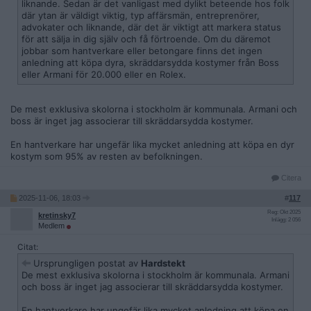
liknande. Sedan är det vanligast med dylikt beteende hos folk
där ytan är väldigt viktig, typ affärsmän, entreprenörer,
advokater och liknande, där det är viktigt att markera status
för att sälja in dig själv och få förtroende. Om du däremot
jobbar som hantverkare eller betongare finns det ingen
anledning att köpa dyra, skräddarsydda kostymer från Boss
eller Armani för 20.000 eller en Rolex.
De mest exklusiva skolorna i stockholm är kommunala. Armani och
boss är inget jag associerar till skräddarsydda kostymer.
En hantverkare har ungefär lika mycket anledning att köpa en dyr
kostym som 95% av resten av befolkningen.
Citera
2025-11-06, 18:03
#
117
Reg: Okt 2025
kretinsky7
Inlägg: 2 056
Medlem
Citat:
Ursprungligen postat av
Hardstekt
De mest exklusiva skolorna i stockholm är kommunala. Armani
och boss är inget jag associerar till skräddarsydda kostymer.
En hantverkare har ungefär lika mycket anledning att köpa en