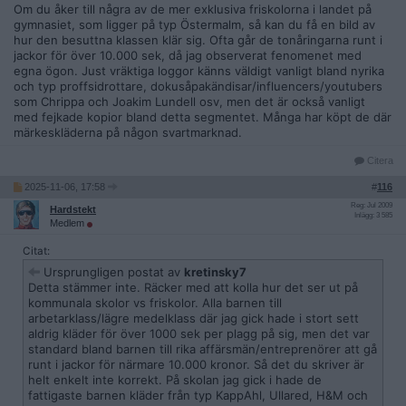
Om du åker till några av de mer exklusiva friskolorna i landet på
gymnasiet, som ligger på typ Östermalm, så kan du få en bild av
hur den besuttna klassen klär sig. Ofta går de tonåringarna runt i
jackor för över 10.000 sek, då jag observerat fenomenet med
egna ögon. Just vräktiga loggor känns väldigt vanligt bland nyrika
och typ proffsidrottare, dokusåpakändisar/influencers/youtubers
som Chrippa och Joakim Lundell osv, men det är också vanligt
med fejkade kopior bland detta segmentet. Många har köpt de där
märkeskläderna på någon svartmarknad.
Citera
2025-11-06, 17:58
#
116
Reg: Jul 2009
Hardstekt
Inlägg: 3 585
Medlem
Citat:
Ursprungligen postat av
kretinsky7
Detta stämmer inte. Räcker med att kolla hur det ser ut på
kommunala skolor vs friskolor. Alla barnen till
arbetarklass/lägre medelklass där jag gick hade i stort sett
aldrig kläder för över 1000 sek per plagg på sig, men det var
standard bland barnen till rika affärsmän/entreprenörer att gå
runt i jackor för närmare 10.000 kronor. Så det du skriver är
helt enkelt inte korrekt. På skolan jag gick i hade de
fattigaste barnen kläder från typ KappAhl, Ullared, H&M och