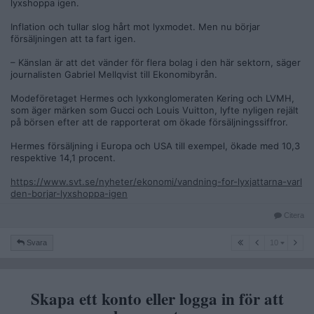
lyxshoppa igen.
Inflation och tullar slog hårt mot lyxmodet. Men nu börjar
försäljningen att ta fart igen.
– Känslan är att det vänder för flera bolag i den här sektorn, säger
journalisten Gabriel Mellqvist till Ekonomibyrån.
Modeföretaget Hermes och lyxkonglomeraten Kering och LVMH,
som äger märken som Gucci och Louis Vuitton, lyfte nyligen rejält
på börsen efter att de rapporterat om ökade försäljningssiffror.
Hermes försäljning i Europa och USA till exempel, ökade med 10,3
respektive 14,1 procent.
https://www.svt.se/nyheter/ekonomi/vandning-for-lyxjattarna-varl
den-borjar-lyxshoppa-igen
Citera
10
Svara
10
Skapa ett konto eller logga in för att