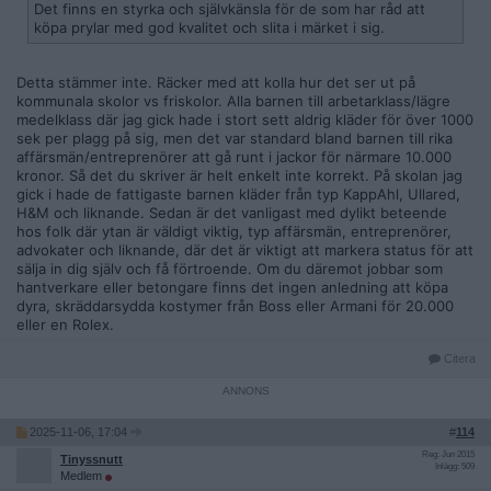
Det finns en styrka och självkänsla för de som har råd att
köpa prylar med god kvalitet och slita i märket i sig.
Detta stämmer inte. Räcker med att kolla hur det ser ut på
kommunala skolor vs friskolor. Alla barnen till arbetarklass/lägre
medelklass där jag gick hade i stort sett aldrig kläder för över 1000
sek per plagg på sig, men det var standard bland barnen till rika
affärsmän/entreprenörer att gå runt i jackor för närmare 10.000
kronor. Så det du skriver är helt enkelt inte korrekt. På skolan jag
gick i hade de fattigaste barnen kläder från typ KappAhl, Ullared,
H&M och liknande. Sedan är det vanligast med dylikt beteende
hos folk där ytan är väldigt viktig, typ affärsmän, entreprenörer,
advokater och liknande, där det är viktigt att markera status för att
sälja in dig själv och få förtroende. Om du däremot jobbar som
hantverkare eller betongare finns det ingen anledning att köpa
dyra, skräddarsydda kostymer från Boss eller Armani för 20.000
eller en Rolex.
Citera
2025-11-06, 17:04
#
114
Reg: Jun 2015
Tinyssnutt
Inlägg: 509
Medlem