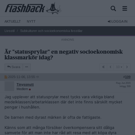
AKTUELLT
NYTT
LOGGA IN
Livsstil
Subkulturer och socioekonomiska livsstilar
Är "statusprylar" en negativ socioekonomisk
klassmarkör idag?
10
Svara
10
2025-11-06, 13:55
#
109
Reg: Jun 2015
Tinyssnutt
Inlägg: 509
Medlem
Jag upplever att statusprylar mest tycks vara viktiga bland
medelklassen/arbetarklassen där det inte finns särskilt mycket
pengar i hushållen.
De barnen med dyrast märken är ofta de fattigaste.
Känns som att många försöker överkompensera sitt dåliga
samvete för att man inte har råd att resa med att köpa dyra