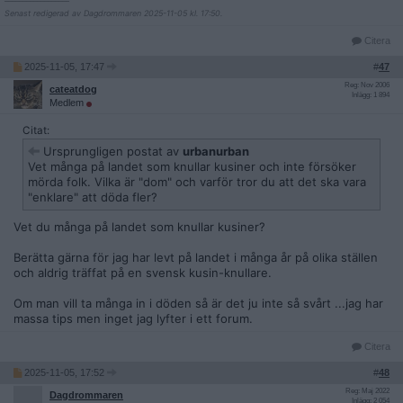
Senast redigerad av Dagdrommaren 2025-11-05 kl. 17:50.
Citera
2025-11-05, 17:47
#
47
Reg: Nov 2006
cateatdog
Inlägg: 1 894
Medlem
Citat:
Ursprungligen postat av
urbanurban
Vet många på landet som knullar kusiner och inte försöker
mörda folk. Vilka är "dom" och varför tror du att det ska vara
"enklare" att döda fler?
Vet du många på landet som knullar kusiner?
Berätta gärna för jag har levt på landet i många år på olika ställen
och aldrig träffat på en svensk kusin-knullare.
Om man vill ta många in i döden så är det ju inte så svårt ...jag har
massa tips men inget jag lyfter i ett forum.
Citera
2025-11-05, 17:52
#
48
Reg: Maj 2022
Dagdrommaren
Inlägg: 2 054