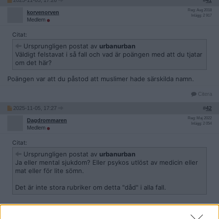
2025-11-05, 17:26
#
41
Reg: Aug 2018
korvenorven
Inlägg: 2 917
Medlem
Citat:
Ursprungligen postat av
urbanurban
Väldigt felstavat i så fall och vad är poängen med att du tjatar
om det här?
Poängen var att du påstod att muslimer hade särskilda namn.
Citera
2025-11-05, 17:27
#
42
Reg: Maj 2022
Dagdrommaren
Inlägg: 2 054
Medlem
Citat:
Ursprungligen postat av
urbanurban
Ja eller mental sjukdom? Eller psykos utlöst av medicin eller
mat eller för lite sömn.
Det är inte stora rubriker om detta "dåd" i alla fall.
Psykos utlöst av mat? av medicin?