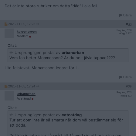
Det är inte stora rubriker om detta "dåd" i alla fall.
Citera
2025-11-05, 17:23
#
38
Reg: Aug 2018
korvenorven
Inlägg: 2 917
Medlem
Citat:
Ursprungligen postat av
urbanurban
Vem fan heter Moamesson? Är du helt jävla tappad????
Lite felstavat. Mohamsson ledare för L.
Citera
2025-11-05, 17:24
#
39
Reg: Aug 2013
urbanurban
Inlägg: 613
Avstängd
Citat:
Ursprungligen postat av
cateatdog
Tur att dom inte är så smarta när dom väl bestämmer sig för
att döda.
Det kan ju inte vara så svårt att få med sig ett bra gäng om