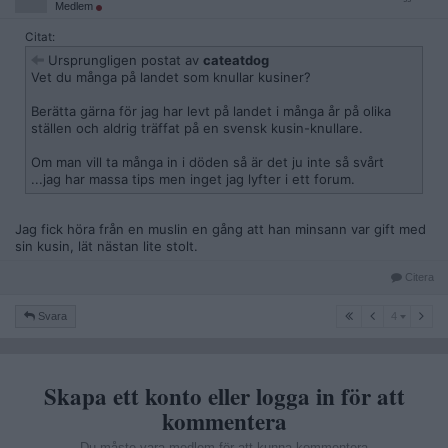
Medlem
Citat:
Ursprungligen postat av
cateatdog
Vet du många på landet som knullar kusiner?
Berätta gärna för jag har levt på landet i många år på olika
ställen och aldrig träffat på en svensk kusin-knullare.
Om man vill ta många in i döden så är det ju inte så svårt
...jag har massa tips men inget jag lyfter i ett forum.
Jag fick höra från en muslin en gång att han minsann var gift med
sin kusin, lät nästan lite stolt.
Citera
4
Svara
4
Skapa ett konto eller logga in för att
kommentera
Du måste vara medlem för att kunna kommentera