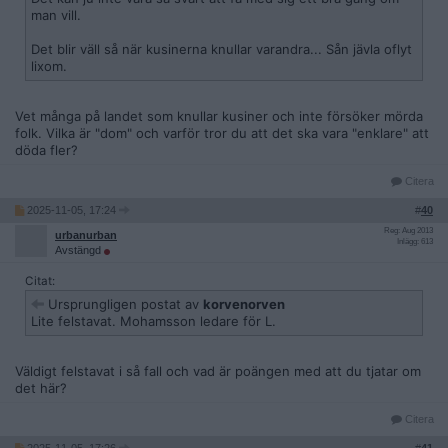
man vill.
Det blir väll så när kusinerna knullar varandra... Sån jävla oflyt
lixom.
Vet många på landet som knullar kusiner och inte försöker mörda
folk. Vilka är "dom" och varför tror du att det ska vara "enklare" att
döda fler?
Citera
2025-11-05, 17:24
#
40
Reg: Aug 2013
urbanurban
Inlägg: 613
Avstängd
Citat:
Ursprungligen postat av
korvenorven
Lite felstavat. Mohamsson ledare för L.
Väldigt felstavat i så fall och vad är poängen med att du tjatar om
det här?
Citera