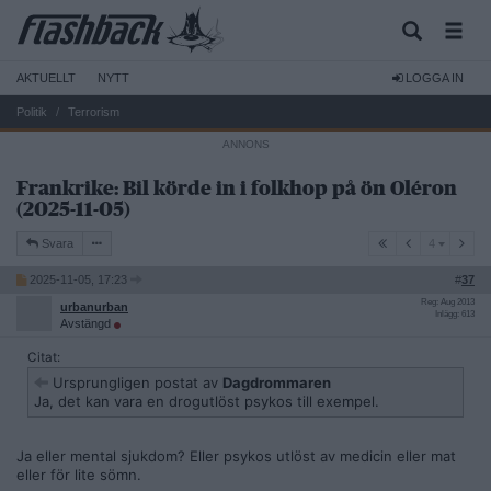
AKTUELLT
NYTT
LOGGA IN
Politik
Terrorism
Frankrike: Bil körde in i folkhop på ön Oléron
(2025-11-05)
4
Svara
4
2025-11-05, 17:23
#
37
Reg: Aug 2013
urbanurban
Inlägg: 613
Avstängd
Citat:
Ursprungligen postat av
Dagdrommaren
Ja, det kan vara en drogutlöst psykos till exempel.
Ja eller mental sjukdom? Eller psykos utlöst av medicin eller mat
eller för lite sömn.