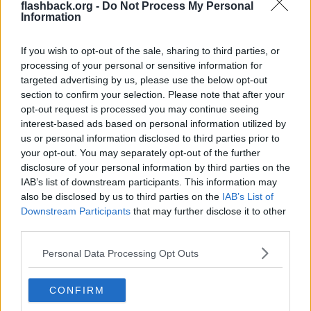
flashback.org -
Do Not Process My Personal
Citera
Information
2025-11-05, 17:29
#
43
Reg: Aug 2013
urbanurban
If you wish to opt-out of the sale, sharing to third parties, or
Inlägg: 613
Avstängd
processing of your personal or sensitive information for
targeted advertising by us, please use the below opt-out
Citat:
section to confirm your selection. Please note that after your
Ursprungligen postat av
korvenorven
Poängen var att du påstod att muslimer hade särskilda namn.
opt-out request is processed you may continue seeing
interest-based ads based on personal information utilized by
us or personal information disclosed to third parties prior to
Oftast ja? Är inte partiledarens namn "särskilt" menar du?
your opt-out. You may separately opt-out of the further
Citera
disclosure of your personal information by third parties on the
IAB’s list of downstream participants. This information may
2025-11-05, 17:29
#
44
also be disclosed by us to third parties on the
IAB’s List of
Reg: Jan 2025
DmtLaser
Inlägg: 1 226
Downstream Participants
that may further disclose it to other
Medlem
third parties.
Så går det när sociala medier används för att manipulera utvalda
personers sinne.
Personal Data Processing Opt Outs
Något media och polis aldrig pratar om är hur dessa personers
algoritmer har tweakats..
CONFIRM
Citera