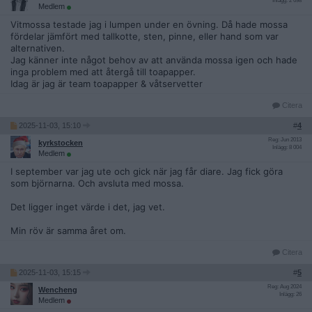
Inlägg: 2 698
Medlem
Vitmossa testade jag i lumpen under en övning. Då hade mossa
fördelar jämfört med tallkotte, sten, pinne, eller hand som var
alternativen.
Jag känner inte något behov av att använda mossa igen och hade
inga problem med att återgå till toapapper.
Idag är jag är team toapapper & våtservetter
Citera
2025-11-03, 15:10
#
4
Reg: Jun 2013
kyrkstocken
Inlägg: 8 004
Medlem
I september var jag ute och gick när jag får diare. Jag fick göra
som björnarna. Och avsluta med mossa.
Det ligger inget värde i det, jag vet.
Min röv är samma året om.
Citera
2025-11-03, 15:15
#
5
Reg: Aug 2024
Wencheng
Inlägg: 26
Medlem