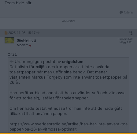
Team bidé här.
Citera
2025-11-03, 15:17
#
6
Reg: Jun 2019
StigHelmutt
Inlägg: 2 761
Medlem
Citat:
Ursprungligen postat av
snigelslum
Det bästa för miljön och kroppen är att inte använda
toalettpapper när man utför sina behov. Det menar
västjämten Markus Torgeby som inte använt toalettpapper på
26 år.
Han berättar bland annat att han använder snö och vitmossa
för att torka sig, istället för toalettpapper.
Om fler hade testat vitmossa tror han inte att de hade gått
tillbaka till att använda papper.
https://www.sverigesradio.se/artikel/han-har-inte-anvant-toa
papper-pa-26-ar-vitmossa-optimalt