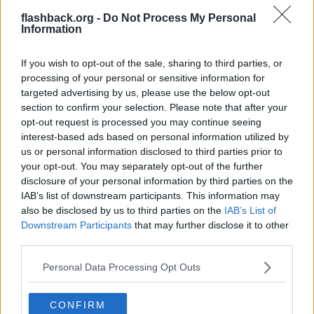
Jag är 100 % team toapapper. Vad säger ni?
flashback.org -
Do Not Process My Personal
Information
Snacka om att sila mygg men svälja kameler.
If you wish to opt-out of the sale, sharing to third parties, or
Hur ser hans liv ut för övrigt, kan man undra.
Unnar han sig nåt över huvud taget, eller vill han byta kön och
processing of your personal or sensitive information for
belasta vården för att han hatar sig själv så mkt att han inte kan
targeted advertising by us, please use the below opt-out
unna sig nåt.
section to confirm your selection. Please note that after your
opt-out request is processed you may continue seeing
Citera
interest-based ads based on personal information utilized by
2025-11-03, 15:18
#
7
us or personal information disclosed to third parties prior to
Reg: Jun 2019
StigHelmutt
your opt-out. You may separately opt-out of the further
Inlägg: 2 761
Medlem
disclosure of your personal information by third parties on the
Citat:
IAB’s list of downstream participants. This information may
Ursprungligen postat av
Wencheng
also be disclosed by us to third parties on the
IAB’s List of
Team bidé här.
Downstream Participants
that may further disclose it to other
third parties.
Men bidé utan papper innan är ju äckligt!
Personal Data Processing Opt Outs
skölja runt skiten, ramlar det ner klumpar också?
CONFIRM
Citera