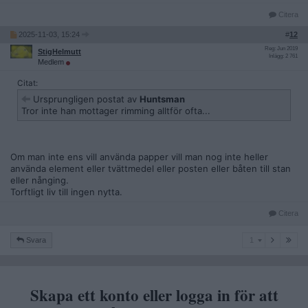
Citera
2025-11-03, 15:24
#
12
Reg: Jun 2019
StigHelmutt
Inlägg: 2 761
Medlem
Citat:
Ursprungligen postat av
Huntsman
Tror inte han mottager rimming alltför ofta...
Om man inte ens vill använda papper vill man nog inte heller
använda element eller tvättmedel eller posten eller båten till stan
eller nånging.
Torftligt liv till ingen nytta.
Citera
1
Svara
1
Skapa ett konto eller logga in för att