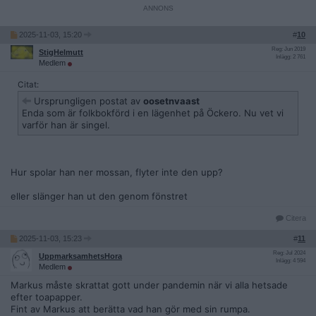
2025-11-03, 15:20
#
10
Reg: Jun 2019
StigHelmutt
Inlägg: 2 761
Medlem
Citat:
Ursprungligen postat av
oosetnvaast
Enda som är folkbokförd i en lägenhet på Öckero. Nu vet vi
varför han är singel.
Hur spolar han ner mossan, flyter inte den upp?
eller slänger han ut den genom fönstret
Citera
2025-11-03, 15:23
#
11
Reg: Jul 2024
UppmarksamhetsHora
Inlägg: 4 594
Medlem
Markus måste skrattat gott under pandemin när vi alla hetsade
efter toapapper.
Fint av Markus att berätta vad han gör med sin rumpa.