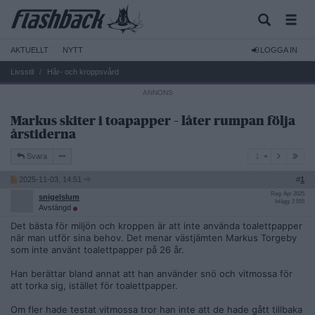
AKTUELLT
NYTT
LOGGA IN
Livsstil
Hår- och kroppsvård
Markus skiter i toapapper – låter rumpan följa
årstiderna
1
Svara
1
2025-11-03, 14:51
#
1
Reg: Apr 2025
snigelslum
Inlägg: 2 555
Avstängd
Det bästa för miljön och kroppen är att inte använda toalettpapper
när man utför sina behov. Det menar västjämten Markus Torgeby
som inte använt toalettpapper på 26 år.
Han berättar bland annat att han använder snö och vitmossa för
att torka sig, istället för toalettpapper.
Om fler hade testat vitmossa tror han inte att de hade gått tillbaka