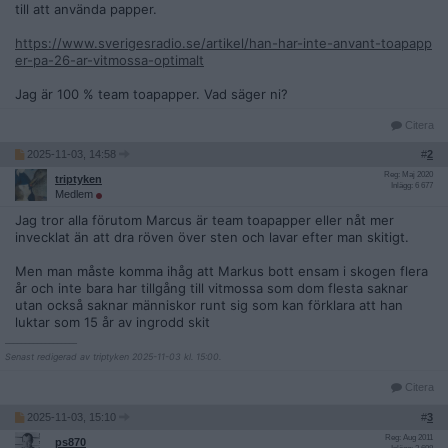
till att använda papper.
https://www.sverigesradio.se/artikel/han-har-inte-anvant-toapapp
er-pa-26-ar-vitmossa-optimalt
Jag är 100 % team toapapper. Vad säger ni?
Citera
2025-11-03, 14:58
#
2
Reg: Maj 2020
triptyken
Inlägg: 6 677
Medlem
Jag tror alla förutom Marcus är team toapapper eller nåt mer
invecklat än att dra röven över sten och lavar efter man skitigt.
Men man måste komma ihåg att Markus bott ensam i skogen flera
år och inte bara har tillgång till vitmossa som dom flesta saknar
utan också saknar människor runt sig som kan förklara att han
luktar som 15 år av ingrodd skit
__________________
Senast redigerad av triptyken 2025-11-03 kl. 15:00.
Citera
2025-11-03, 15:10
#
3
Reg: Aug 2011
ps870