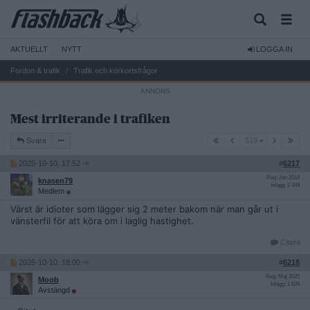
AKTUELLT
NYTT
LOGGA IN
Fordon & trafik
Trafik och körkortsfrågor
Mest irriterande i trafiken
519
Svara
519
2025-10-10, 17:52
#
6217
Reg: Jan 2014
knasen79
Inlägg: 2 349
Medlem
Värst är idioter som lägger sig 2 meter bakom när man går ut i
vänsterfil för att köra om i laglig hastighet.
Citera
2025-10-10, 18:00
#
6218
Reg: Maj 2025
Moob
Inlägg: 1 626
Avstängd