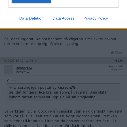
Ursprungligen postat av
Donner123
Ja du ser..du kan inte köra bil för fem öre och nu visar det sig
att du med flit bara irriterar andra, sen stör det dig att folk
reagerar
Gör världen en tjänst och köp ett busskort
Data Deletion
Data Access
Privacy Policy
istället för att visa dig på vägarna bakom ratten.
Se, det fungerar lika bra här som på vägarna. Små skitar bakom
ratten som retar upp sig på sin omgivning.
Citera
2025-10-11, 12:04
#
6224
Reg: Mar 2007
Donner123
Inlägg: 6 521
Medlem
Citat:
Ursprungligen postat av
knasen79
Se, det fungerar lika bra här som på vägarna. Små skitar
bakom ratten som retar upp sig på sin omgivning.
Ja verkligen. Du är dock ingen småskit utan en gigantiskt megaskit
som kör så jävla uselt att du är ett av grundproblemen i trafiken
som leder till irritation. Utan att du ens verkar fatta det är du ju
själv orsaken till att andra bilister gör dig irriterad.