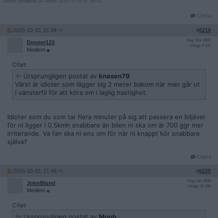
Senast redigerad av Moob 2025-10-10 kl. 18:03.
Citera
2025-10-10, 21:34
#
6219
Reg: Mar 2007
Donner123
Inlägg: 6 521
Medlem
Citat:
Ursprungligen postat av
knasen79
Värst är idioter som lägger sig 2 meter bakom när man går ut
i vänsterfil för att köra om i laglig hastighet.
Idioter som du som tar flera minuter på sig att passera en biljävel
för ni ligger i 0.5kmh snabbare än bilen ni ska om är 700 ggr mer
irriterande. Va fan ska ni ens om för när ni knappt kör snabbare
själva?
Citera
2025-10-10, 21:46
#
6220
Reg: Jan 2006
JohnBlund
Inlägg: 10 266
Medlem
Citat:
Ursprungligen postat av
Moob