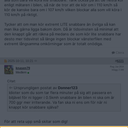
alla som bara vill köra lite snabbare. Tänk också på att de flesta kör
enligt mätaren i bilen, så när de tror att de kör om i 110 km/h så
kör de kanske bara om i 107 km/h vilken blockar alla som vill köra i
110 km/h på riktigt.
Tycker att om man kör extremt LITE snabbare än övriga så kan
man lika gärna ligga bakom dom. Då är tidsvinsten så minimal att
den knappt går att räkna på medans de som kör lite snabbare har
desto mer tidsvinst så länge ingen blockar vänsterfilen med
extremt långsamma omkörningar som är totalt onödiga.
Citera
2025-10-11, 10:21
#
6221
Reg: Jan 2014
knasen79
Inlägg: 2 349
Medlem
Citat:
Ursprungligen postat av
Donner123
Idioter som du som tar flera minuter på sig att passera en
biljävel för ni ligger i 0.5kmh snabbare än bilen ni ska om är
700 ggr mer irriterande. Va fan ska ni ens om för när ni
knappt kör snabbare själva?
För att reta upp små skitar som dig!