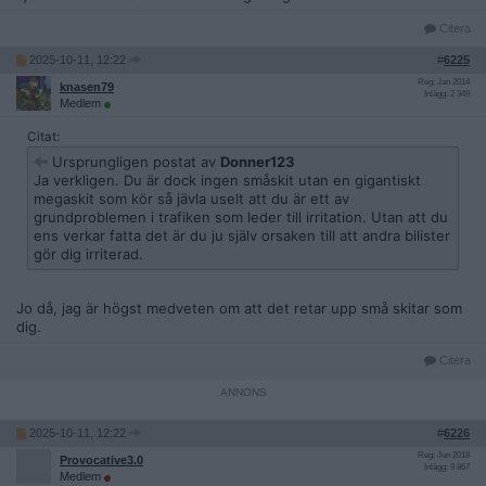
Citera
2025-10-11, 12:22
#
6225
Reg: Jan 2014
knasen79
Inlägg: 2 349
Medlem
Citat:
Ursprungligen postat av
Donner123
Ja verkligen. Du är dock ingen småskit utan en gigantiskt
megaskit som kör så jävla uselt att du är ett av
grundproblemen i trafiken som leder till irritation. Utan att du
ens verkar fatta det är du ju själv orsaken till att andra bilister
gör dig irriterad.
Jo då, jag är högst medveten om att det retar upp små skitar som
dig.
Citera
2025-10-11, 12:22
#
6226
Reg: Jun 2018
Provocative3.0
Inlägg: 9 867
Medlem