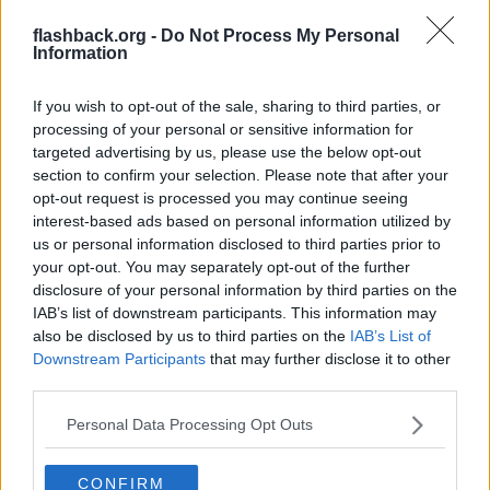
Citera
flashback.org -
Do Not Process My Personal
Information
2025-10-11, 10:25
#
6222
If you wish to opt-out of the sale, sharing to third parties, or
Reg: Mar 2007
Donner123
Inlägg: 6 521
Medlem
processing of your personal or sensitive information for
targeted advertising by us, please use the below opt-out
Citat:
section to confirm your selection. Please note that after your
Ursprungligen postat av
knasen79
opt-out request is processed you may continue seeing
För att reta upp små skitar som dig!
interest-based ads based on personal information utilized by
us or personal information disclosed to third parties prior to
Ja du ser..du kan inte köra bil för fem öre och nu visar det sig att
your opt-out. You may separately opt-out of the further
du med flit bara irriterar andra, sen stör det dig att folk reagerar
disclosure of your personal information by third parties on the
Gör världen en tjänst och köp ett busskort istället för att visa
IAB’s list of downstream participants. This information may
dig på vägarna bakom ratten.
also be disclosed by us to third parties on the
IAB’s List of
Downstream Participants
that may further disclose it to other
Citera
third parties.
2025-10-11, 11:15
#
6223
Reg: Jan 2014
knasen79
Personal Data Processing Opt Outs
Inlägg: 2 349
Medlem
Citat:
CONFIRM