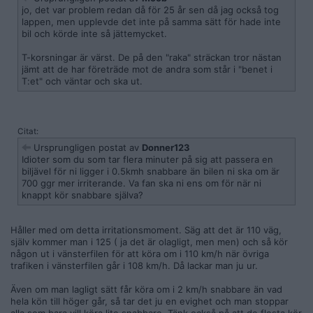
jo, det var problem redan då för 25 år sen då jag också tog
lappen, men upplevde det inte på samma sätt för hade inte
bil och körde inte så jättemycket.
T-korsningar är värst. De på den "raka" sträckan tror nästan
jämt att de har företräde mot de andra som står i "benet i
T:et" och väntar och ska ut.
Citat:
Ursprungligen postat av
Donner123
Idioter som du som tar flera minuter på sig att passera en
biljävel för ni ligger i 0.5kmh snabbare än bilen ni ska om är
700 ggr mer irriterande. Va fan ska ni ens om för när ni
knappt kör snabbare själva?
Håller med om detta irritationsmoment. Säg att det är 110 väg,
själv kommer man i 125 ( ja det är olagligt, men men) och så kör
någon ut i vänsterfilen för att köra om i 110 km/h när övriga
trafiken i vänsterfilen går i 108 km/h. Då lackar man ju ur.
Även om man lagligt sätt får köra om i 2 km/h snabbare än vad
hela kön till höger går, så tar det ju en evighet och man stoppar