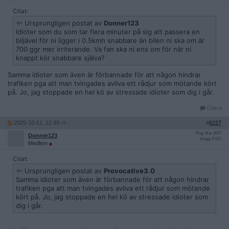
Citat:
Ursprungligen postat av
Donner123
Idioter som du som tar flera minuter på sig att passera en
biljävel för ni ligger i 0.5kmh snabbare än bilen ni ska om är
700 ggr mer irriterande. Va fan ska ni ens om för när ni
knappt kör snabbare själva?
Samma idioter som även är förbannade för att någon hindrar
trafiken pga att man tvingades avliva ett rådjur som mötande kört
på. Jo, jag stoppade en hel kö av stressade idioter som dig i går.
Citera
2025-10-11, 12:49
#
6227
Reg: Mar 2007
Donner123
Inlägg: 6 521
Medlem
Citat:
Ursprungligen postat av
Provocative3.0
Samma idioter som även är förbannade för att någon hindrar
trafiken pga att man tvingades avliva ett rådjur som mötande
kört på. Jo, jag stoppade en hel kö av stressade idioter som
dig i går.