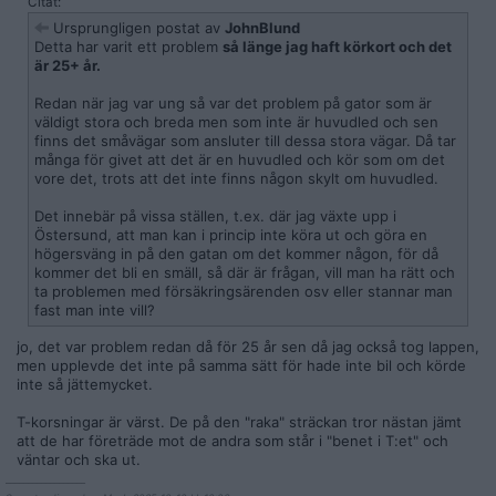
Citat:
Ursprungligen postat av
JohnBlund
Detta har varit ett problem
så länge jag haft körkort och det
är 25+ år.
Redan när jag var ung så var det problem på gator som är
väldigt stora och breda men som inte är huvudled och sen
finns det småvägar som ansluter till dessa stora vägar. Då tar
många för givet att det är en huvudled och kör som om det
vore det, trots att det inte finns någon skylt om huvudled.
Det innebär på vissa ställen, t.ex. där jag växte upp i
Östersund, att man kan i princip inte köra ut och göra en
högersväng in på den gatan om det kommer någon, för då
kommer det bli en smäll, så där är frågan, vill man ha rätt och
ta problemen med försäkringsärenden osv eller stannar man
fast man inte vill?
jo, det var problem redan då för 25 år sen då jag också tog lappen,
men upplevde det inte på samma sätt för hade inte bil och körde
inte så jättemycket.
T-korsningar är värst. De på den "raka" sträckan tror nästan jämt
att de har företräde mot de andra som står i "benet i T:et" och
väntar och ska ut.
__________________