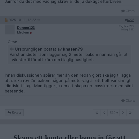
Jämför du det med vad jag skrev är du ju duktigt efterbliven.
Citera
2025-10-11, 13:22
#
6228
Reg: Mar 2007
Donner123
Inlägg: 6 521
Medlem
Citat:
Ursprungligen postat av
knasen79
Värst är idioter som lägger sig 2 meter bakom när man går ut
i vänsterfil för att köra om i laglig hastighet.
Innan diskussionen spårar mer än den redan gjort ska jag tillägga
att slicka röv 2m bakom någon på motorväg är ett helt vansinnigt
idiotiskt tilltag. Man tigger ju om att skapa en masskrock med sånt
beteende.
Citera
519
Svara
519
Skapa ett konto eller logga in för att