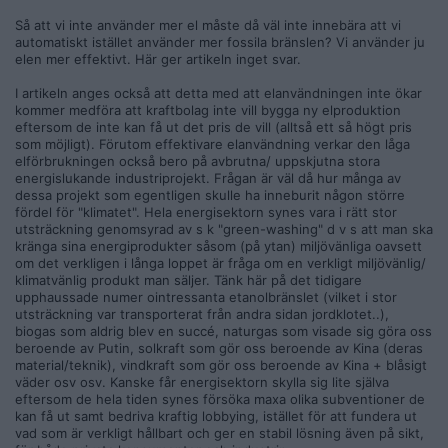
Så att vi inte använder mer el måste då väl inte innebära att vi
automatiskt istället använder mer fossila bränslen? Vi använder ju
elen mer effektivt. Här ger artikeln inget svar.
I artikeln anges också att detta med att elanvändningen inte ökar
kommer medföra att kraftbolag inte vill bygga ny elproduktion
eftersom de inte kan få ut det pris de vill (alltså ett så högt pris
som möjligt). Förutom effektivare elanvändning verkar den låga
elförbrukningen också bero på avbrutna/ uppskjutna stora
energislukande industriprojekt. Frågan är väl då hur många av
dessa projekt som egentligen skulle ha inneburit någon större
fördel för "klimatet". Hela energisektorn synes vara i rätt stor
utsträckning genomsyrad av s k "green-washing" d v s att man ska
kränga sina energiprodukter såsom (på ytan) miljövänliga oavsett
om det verkligen i långa loppet är fråga om en verkligt miljövänlig/
klimatvänlig produkt man säljer. Tänk här på det tidigare
upphaussade numer ointressanta etanolbränslet (vilket i stor
utsträckning var transporterat från andra sidan jordklotet..),
biogas som aldrig blev en succé, naturgas som visade sig göra oss
beroende av Putin, solkraft som gör oss beroende av Kina (deras
material/teknik), vindkraft som gör oss beroende av Kina + blåsigt
väder osv osv. Kanske får energisektorn skylla sig lite själva
eftersom de hela tiden synes försöka maxa olika subventioner de
kan få ut samt bedriva kraftig lobbying, istället för att fundera ut
vad som är verkligt hållbart och ger en stabil lösning även på sikt,