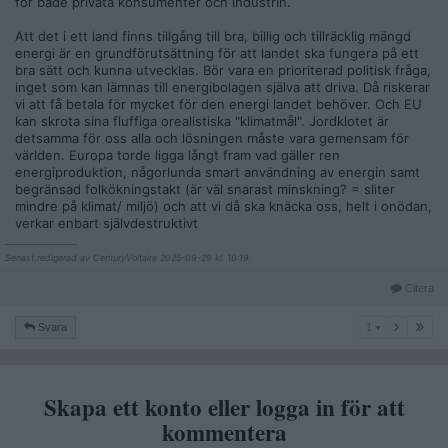
för både privata konsumenter och industrin.
Att det i ett land finns tillgång till bra, billig och tillräcklig mängd
energi är en grundförutsättning för att landet ska fungera på ett
bra sätt och kunna utvecklas. Bör vara en prioriterad politisk fråga,
inget som kan lämnas till energibolagen själva att driva. Då riskerar
vi att få betala för mycket för den energi landet behöver. Och EU
kan skrota sina fluffiga orealistiska "klimatmål". Jordklotet är
detsamma för oss alla och lösningen måste vara gemensam för
världen. Europa torde ligga långt fram vad gäller ren
energiproduktion, någorlunda smart användning av energin samt
begränsad folkökningstakt (är väl snarast minskning? = sliter
mindre på klimat/ miljö) och att vi då ska knäcka oss, helt i onödan,
verkar enbart självdestruktivt
__________________
Senast redigerad av CenturyVoltaire 2025-09-29 kl. 10:19.
Citera
1
Svara
1
Skapa ett konto eller logga in för att
kommentera