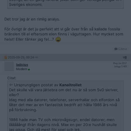
Sveriges ekonomi.
Det tror jag är en rimlig analys.
För övrigt är det ju perfekt att vi går över från så kallade fossila
bränslen till el eftersom elen finns i väguttagen. Hur mycket som
helst! Eller tänker jag fel...?
Citera
2025-09-29, 09:24
#
8
Reg: Jul 2017
ladicius
Inlägg: 5 483
Medlem
Citat:
Ursprungligen postat av
Kanaltrollet
Det skulle väl vara jättebra om det nu är så som SvD skriver,
eller?
Idag med alla datorer, telefoner, serverhallar och elfordon så
låter det mer av en fantastisk bedrift att hålla 1986 års nivå
på förbrukning.
1986 hade man TV och microvågsugn, endel datorer, men
lååååångt ifrån dagens nivå. Max en per 20:e hushåll skulle
jag gissa. Och då mest för spel och lek.