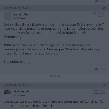
Citera
2025-09-29, 09:02
#
5
Reg: Sep 2021
Kanaltrollet
Inlägg: 783
Medlem
Det skulle väl vara jättebra om det nu är så som SvD skriver, eller?
Idag med alla datorer, telefoner, serverhallar och elfordon så låter
det mer av en fantastisk bedrift att hålla 1986 års nivå på
förbrukning.
1986 hade man TV och microvågsugn, endel datorer, men
lååååångt ifrån dagens nivå. Max en per 20:e hushåll skulle jag
gissa. Och då mest för spel och lek.
Bra jobbat Sverige.
Citera
2025-09-29, 09:04
#
6
Reg: Nov 2017
Vit-Brandbil
Inlägg: 26 598
Medlem
Jag gissar att chocken är att vi inte använder mer el fast vi har fler
större industrier och mer folk i landet.