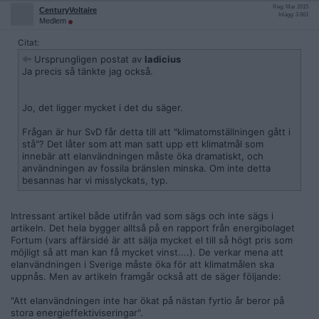
Reg: Mar 2015
CenturyVoltaire
Inlägg: 3 661
Medlem
Citat:
Ursprungligen postat av
ladicius
Ja precis så tänkte jag också.
Jo, det ligger mycket i det du säger.
Frågan är hur SvD får detta till att "klimatomställningen gått i
stå"? Det låter som att man satt upp ett klimatmål som
innebär att elanvändningen måste öka dramatiskt, och
användningen av fossila bränslen minska. Om inte detta
besannas har vi misslyckats, typ.
Intressant artikel både utifrån vad som sägs och inte sägs i
artikeln. Det hela bygger alltså på en rapport från energibolaget
Fortum (vars affärsidé är att sälja mycket el till så högt pris som
möjligt så att man kan få mycket vinst....). De verkar mena att
elanvändningen i Sverige måste öka för att klimatmålen ska
uppnås. Men av artikeln framgår också att de säger följande:
"Att elanvändningen inte har ökat på nästan fyrtio år beror på
stora energieffektiviseringar".