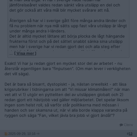
jämförelseåret valdes redan sänkt våra utsläpp en del och
det gör också att våra mål blir mycket svårare att nå.
Återigen så har vi i sverige gått före många andra länder och
få nu problem när nya mål sätts upp fast våra utsläpp är långt
under många andra I-länders.
Det är alltid mycket lättare att börja plocka de lågt hängande
frukterna först och på det sättet snabbt sänka sina utsläpp
men här i sverige har vi redan gjort det och alla steg efter
det blir både dyrare och ger mindre effekt för varje steg. Jag
…
[ Visa mer ]
skulle säga att sverige som nu står för någon promille av
världens utsläpp kan fortsätta leva som vi gör utan problem
Exakt! Vi har ju redan gjort en mycket stor del av arbetet - nu
och helt enkelt hjälpa andra länder på olika sätt för att även
återstår egentligen bara "finputsen". (Om man lever i verkligheten
de ska komma ner i vår nivå.
det vill säga).
Det är bara så bisarrt, dystopiskt - ja, nästan orwellskt - att läsa
krigsrubriker i tidningarna om att "Vi missar klimatmålen!" när man
vet att vi 1) utgör en pytteliten del av utsläppen globalt och 2)
redan gjort ett hästjobb vad gäller miljöarbetet. Det spelar liksom
ingen som helst roll, så varför står politikerna med mössan i
handen och ser skamsna ut, när vi alla borde klappa varandra på
ryggen och säga "Fan, vilket jävla bra jobb vi gjort ändå!"?
Citera
2025-09-29, 10:16
#
12