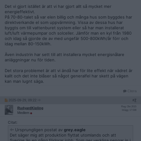
Det vi gjort istället är att vi har gjort allt så mycket mer
energieffektivt.
På 70-80-talet så var elen billig och många hus som byggdes har
direktverkande el som uppvärmning. Vissa av dessa hus har
byggts om till vattenburet system eller så har man installerat
luft/luft värmepumpar och solceller. Jämför man en kyl från 1980
och idag så gjorde de av med ungefär 500-800kWh/år förr och
idag mellan 80-150kWh.
Även industrin har sett till att installera mycket energisnålare
anläggningar nu för tiden.
Det stora problemet är att vi ändå har för lite effekt när vädret är
kallt och det inte blåser så något generalfel har skett på vägen
kan man lugnt säga.
Citera
2025-09-29, 09:22
#
7
Reg: Okt 2015
RudyardKipling
Inlägg: 17 038
Medlem
Citat:
Ursprungligen postat av
grey.eagle
Det säger mig att produktion flyttat utomlands och att
Sverige än en gång förlorar jobb. Som ger verkliga pengar in i