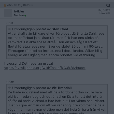
2025-09-29, 10:09
#
11
Reg: Jul 2017
ladicius
Inlägg: 5 483
Medlem
Citat:
Ursprungligen postat av
Sten.Cool
Att anskaffa än billigare el var förbjudet då Birgitta Dahl, lade
ett tankeförbud ja ni läste rätt man fick inte ens tänka på
kärnkraft. En äkta sosse alltså. Hon ensam såg till att ett
flertal företag lades ner i Sverige slutet 80 och in i 90-talet.
Företagen förstod att inte stanna i detta landet. Säker billig
energi är en tillgång med enorm prioritet vid etablering.
Intressant! Det hade jag missat
https://sv.wikipedia.org/wiki/Tankef%C3%B6rbudet
Citat:
Ursprungligen postat av
Vit-Brandbil
De hade nog räknat med att hela fordonsflottan skulle vara
eldriven redan idag och det är väl en jävla tur att det inte är
så för då hade vi absolut inte haft el till att värma oss i vinter.
Just nu gnäller man om att vår regering inte kommer nå hela
vägen när man räknar utsläpp men det hela är bara från vilket
år man ska utgå. Vi här i sverige hade redan när