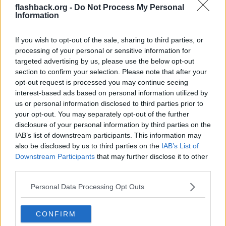
flashback.org -
Do Not Process My Personal
Frågan är hur SvD får detta till att "klimatomställningen gått i stå"?
Information
Det låter som att man satt upp ett klimatmål som innebär att
elanvändningen måste öka dramatiskt, och användningen av
fossila bränslen minska. Om inte detta besannas har vi
If you wish to opt-out of the sale, sharing to third parties, or
misslyckats, typ.
processing of your personal or sensitive information for
targeted advertising by us, please use the below opt-out
Citera
section to confirm your selection. Please note that after your
2025-09-29, 09:43
#
9
opt-out request is processed you may continue seeing
Reg: Apr 2024
Sten.Cool
Inlägg: 749
interest-based ads based on personal information utilized by
Medlem
us or personal information disclosed to third parties prior to
Citat:
your opt-out. You may separately opt-out of the further
Ursprungligen postat av
ladicius
disclosure of your personal information by third parties on the
Så jag läste precis ingressen till en låst artikel på SvD:
IAB’s list of downstream participants. This information may
also be disclosed by us to third parties on the
IAB’s List of
Downstream Participants
that may further disclose it to other
https://www.svd.se/a/RzvqPd/elkonsumtionen-lika-liten-som
third parties.
-1986-klimatomstallningen-i-sta
Personal Data Processing Opt Outs
Så "chocksiffran" man hänvisar till är alltså att Sverige
använder lika mycket el idag som år 1986. Om jag tänker rätt
så är det väl en fantastisk siffra? Majoriteten av elektriciteten
CONFIRM
går ju till hushållen, och vi är idag
två miljoner fler människor
än år 1986. Det innebär enligt mitt sätt att se på saken en