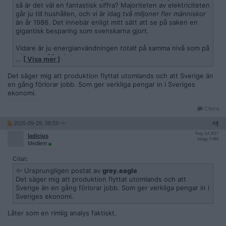
så är det väl en fantastisk siffra? Majoriteten av elektriciteten
går ju till hushållen, och vi är idag
två miljoner fler människor
än år 1986. Det innebär enligt mitt sätt att se på saken en
gigantisk besparing som svenskarna gjort.
Vidare är ju energianvändningen
totalt
på samma nivå som på
mitten av 80-talet nu:
…
[ Visa mer ]
https://www.energimyndigheten.se/energisystemet/energia
nvandning/
Det säger mig att produktion flyttat utomlands och att Sverige än
en gång förlorar jobb. Som ger verkliga pengar in i Sveriges
Hur kan klimatomställningen "gått i stå" om 25% fler
ekonomi.
människor håller den totala energianvändningen på samma
nivå? Eller har man felaktigt gjort ett likhetstecken mellan
Citera
'klimatomställning' och elektrifiering?
2025-09-29, 08:59
#
4
Reg: Jul 2017
ladicius
Inlägg: 5 483
Medlem
Citat:
Ursprungligen postat av
grey.eagle
Det säger mig att produktion flyttat utomlands och att
Sverige än en gång förlorar jobb. Som ger verkliga pengar in i
Sveriges ekonomi.
Låter som en rimlig analys faktiskt.