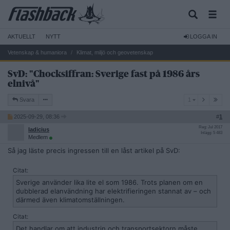
AKTUELLT
NYTT
LOGGA IN
Vetenskap & humaniora
Klimat, miljö och geovetenskap
SvD: "Chocksiffran: Sverige fast på 1986 års
elnivå"
1
Svara
1
2025-09-29, 08:36
#
1
Reg: Jul 2017
ladicius
Inlägg: 5 483
Medlem
Så jag läste precis ingressen till en låst artikel på SvD:
Citat:
Sverige använder lika lite el som 1986. Trots planen om en
dubblerad elanvändning har elektrifieringen stannat av – och
därmed även klimatomställningen.
Citat:
Det handlar om att industrin och transportsektorn måste