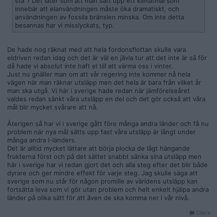
stå"? Det låter som att man satt upp ett klimatmål som
innebär att elanvändningen måste öka dramatiskt, och
användningen av fossila bränslen minska. Om inte detta
besannas har vi misslyckats, typ.
De hade nog räknat med att hela fordonsflottan skulle vara
eldriven redan idag och det är väl en jävla tur att det inte är så för
då hade vi absolut inte haft el till att värma oss i vinter.
Just nu gnäller man om att vår regering inte kommer nå hela
vägen när man räknar utsläpp men det hela är bara från vilket år
man ska utgå. Vi här i sverige hade redan när jämförelseåret
valdes redan sänkt våra utsläpp en del och det gör också att våra
mål blir mycket svårare att nå.
Återigen så har vi i sverige gått före många andra länder och få nu
problem när nya mål sätts upp fast våra utsläpp är långt under
många andra I-länders.
Det är alltid mycket lättare att börja plocka de lågt hängande
frukterna först och på det sättet snabbt sänka sina utsläpp men
här i sverige har vi redan gjort det och alla steg efter det blir både
dyrare och ger mindre effekt för varje steg. Jag skulle säga att
sverige som nu står för någon promille av världens utsläpp kan
fortsätta leva som vi gör utan problem och helt enkelt hjälpa andra
länder på olika sätt för att även de ska komma ner i vår nivå.
Citera