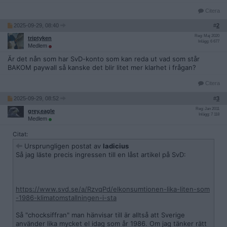
Citera
2025-09-29, 08:40
#
2
Reg: Maj 2020
triptyken
Inlägg: 6 677
Medlem
Är det nån som har SvD-konto som kan reda ut vad som står
BAKOM paywall så kanske det blir litet mer klarhet i frågan?
Citera
2025-09-29, 08:52
#
3
Reg: Jan 2011
grey.eagle
Inlägg: 7 118
Medlem
Citat:
Ursprungligen postat av
ladicius
Så jag läste precis ingressen till en låst artikel på SvD:
https://www.svd.se/a/RzvqPd/elkonsumtionen-lika-liten-som
-1986-klimatomstallningen-i-sta
Så "chocksiffran" man hänvisar till är alltså att Sverige
använder lika mycket el idag som år 1986. Om jag tänker rätt