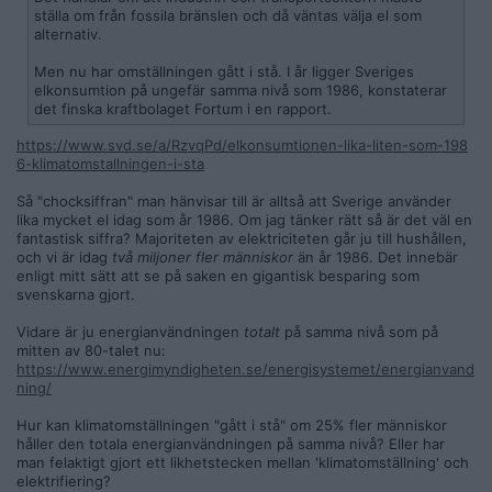
ställa om från fossila bränslen och då väntas välja el som
alternativ.
Men nu har omställningen gått i stå. I år ligger Sveriges
elkonsumtion på ungefär samma nivå som 1986, konstaterar
det finska kraftbolaget Fortum i en rapport.
https://www.svd.se/a/RzvqPd/elkonsumtionen-lika-liten-som-198
6-klimatomstallningen-i-sta
Så "chocksiffran" man hänvisar till är alltså att Sverige använder
lika mycket el idag som år 1986. Om jag tänker rätt så är det väl en
fantastisk siffra? Majoriteten av elektriciteten går ju till hushållen,
och vi är idag
två miljoner fler människor
än år 1986. Det innebär
enligt mitt sätt att se på saken en gigantisk besparing som
svenskarna gjort.
Vidare är ju energianvändningen
totalt
på samma nivå som på
mitten av 80-talet nu:
https://www.energimyndigheten.se/energisystemet/energianvand
ning/
Hur kan klimatomställningen "gått i stå" om 25% fler människor
håller den totala energianvändningen på samma nivå? Eller har
man felaktigt gjort ett likhetstecken mellan 'klimatomställning' och
elektrifiering?