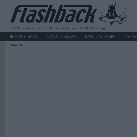
63 825
1 711 326
88 747 630
besökare
online
medlemmar
inlägg
AVDELNINGAR
AKTUELLA ÄMNEN
POPULÄRA ÄMNEN
NYA Ä