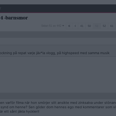
r
 4 -barnsmor
Sidan
Sidan 51 av 442
41
50
51
52
61
51
av
442
lockning på repat varje jäv*la vlogg, på highspeed med samma musik
men varför filma när hon smörjer sitt ansikte med zinksalva under stönan
tycka synd om henne? Sen göder dom hennes ego med kommentarer som vi
r ett sånt jäkla hyckleri!