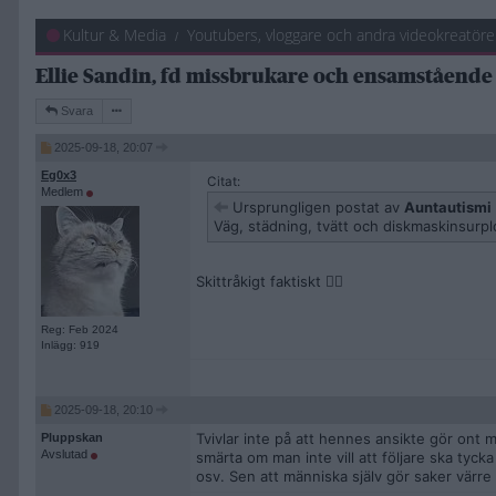
Kultur & Media
Youtubers, vloggare och andra videokreatöre
Ellie Sandin, fd missbrukare och ensamstående
Svara
2025-09-18, 20:07
Eg0x3
Citat:
Medlem
Ursprungligen postat av
Auntautismi
Väg, städning, tvätt och diskmaskinsurp
Skittråkigt faktiskt 👎🏻
Reg: Feb 2024
Inlägg: 919
2025-09-18, 20:10
Tvivlar inte på att hennes ansikte gör ont 
Pluppskan
Avslutad
smärta om man inte vill att följare ska 
osv. Sen att människa själv gör saker värre ä