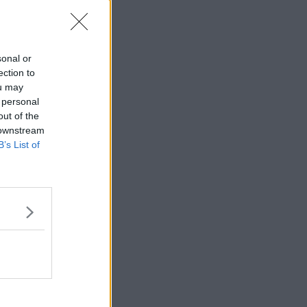
 gjordes ju en
ador och sår
 smörjer på
sonal or
ection to
ou may
 personal
out of the
 downstream
Citera
B’s List of
#
608
skitsnack.. hon
J det kommer
om ursäkt för