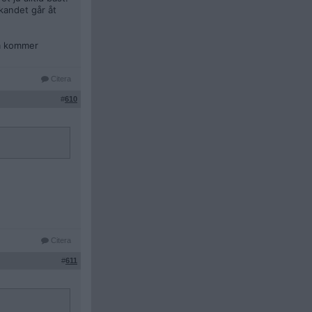
kandet går åt
om kommer
Citera
#
610
Citera
#
611