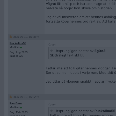
Vägrat läkarhjälp och har sen mage att krit
helvete så börjar hon skriva om historien.
Jag är väl medveten om att hennes anhänga
fortsätta köpa hennes ord rakt av. Att kall
2025-09-19, 15:28
Puckolina55
Citat:
Medlem
Ursprungligen postat av
Eg0x3
Reg: Aug 2025
Skittråkigt faktiskt 👎🏻
Inlägg: 228
Fattar inte att folk gillar hennes vloggar. 
Ser ut som en loppis i varje rum. Med skit öv
Jag tittar på vloggen snabbt ..spolar mycke
2025-09-19, 16:22
PamBam
Citat:
Medlem
Ursprungligen postat av
Puckolina55
Reg: Feb 2023
Fattar inte att folk gillar hennes vloggar
Inlägg: 1 195