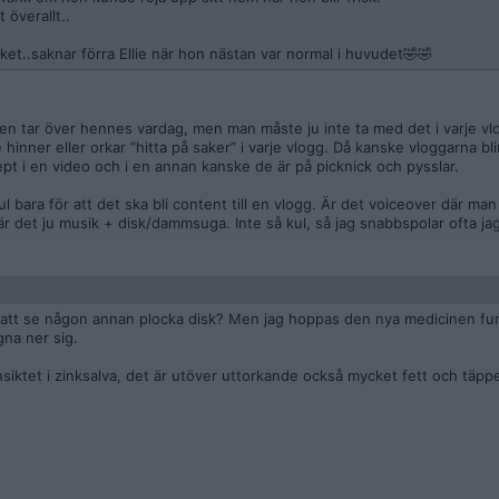
 överallt..
ket..saknar förra Ellie när hon nästan var normal i huvudet🤣🤣
pen tar över hennes vardag, men man måste ju inte ta med det i varje v
 hinner eller orkar ”hitta på saker” i varje vlogg. Då kanske vloggarna bl
ept i en video och i en annan kanske de är på picknick och pysslar.
kul bara för att det ska bli content till en vlogg. Är det voiceover där ma
är det ju musik + disk/dammsuga. Inte så kul, så jag snabbspolar ofta ja
ch att se någon annan plocka disk? Men jag hoppas den nya medicinen fu
na ner sig.
nsiktet i zinksalva, det är utöver uttorkande också mycket fett och täppe