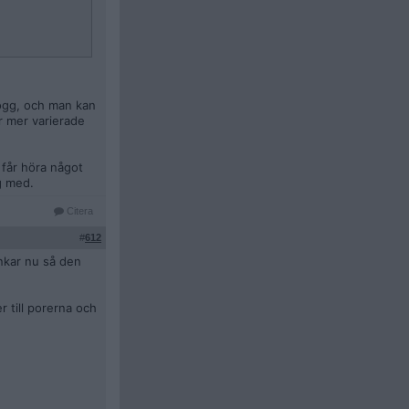
logg, och man kan
ir mer varierade
n får höra något
g med.
Citera
#
612
nkar nu så den
r till porerna och