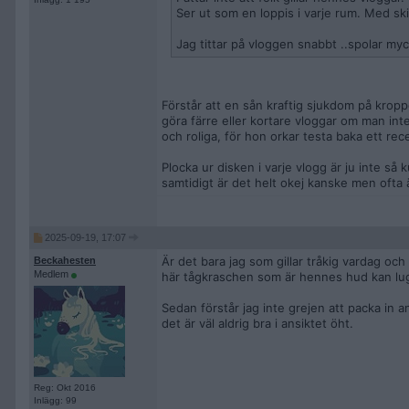
Ser ut som en loppis i varje rum. Med skit
Jag tittar på vloggen snabbt ..spolar myc
Förstår att en sån kraftig sjukdom på krop
göra färre eller kortare vloggar om man inte
och roliga, för hon orkar testa baka ett rec
Plocka ur disken i varje vlogg är ju inte så 
samtidigt är det helt okej kanske men ofta 
2025-09-19, 17:07
Är det bara jag som gillar tråkig vardag o
Beckahesten
Medlem
här tågkraschen som är hennes hud kan lug
Sedan förstår jag inte grejen att packa in a
det är väl aldrig bra i ansiktet öht.
Reg: Okt 2016
Inlägg: 99