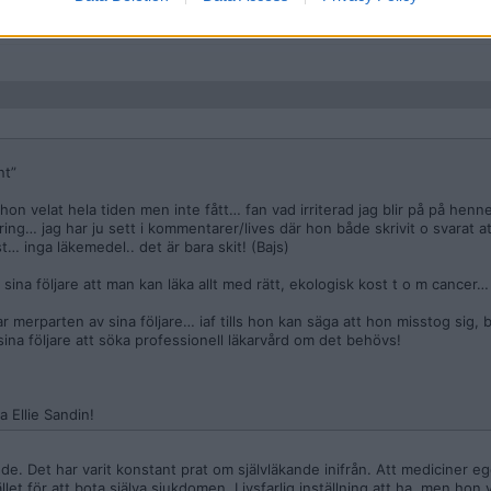
llie Sandin!
nt”
hon velat hela tiden men inte fått… fan vad irriterad jag blir på på henn
ing… jag har ju sett i kommentarer/lives där hon både skrivit o svarat a
t… inga läkemedel.. det är bara skit! (Bajs)
 sina följare att man kan läka allt med rätt, ekologisk kost t o m cancer…
merparten av sina följare… iaf tills hon kan säga att hon misstog sig, 
ina följare att söka professionell läkarvård om det behövs!
a Ellie Sandin!
e. Det har varit konstant prat om självläkande inifrån. Att mediciner ege
 för att bota själva sjukdomen. Livsfarlig inställning att ha, men hon ve