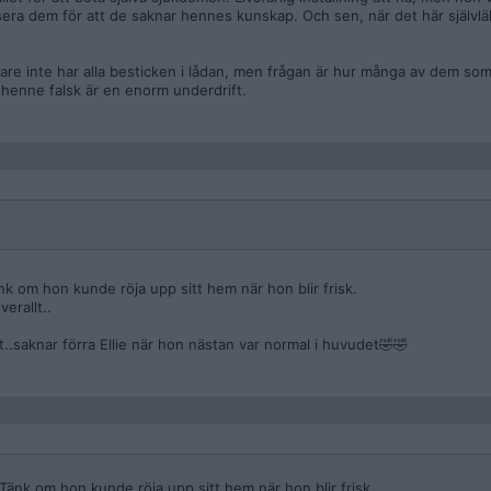
isera dem för att de saknar hennes kunskap. Och sen, när det här självlä
re inte har alla besticken i lådan, men frågan är hur många av dem s
a henne falsk är en enorm underdrift.
Tänk om hon kunde röja upp sitt hem när hon blir frisk.
erallt..
t..saknar förra Ellie när hon nästan var normal i huvudet🤣🤣
. Tänk om hon kunde röja upp sitt hem när hon blir frisk.