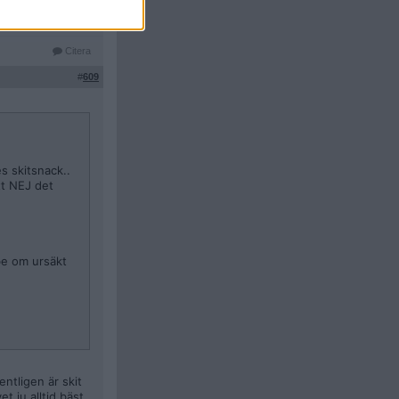
Citera
#
609
es skitsnack..
tt NEJ det
be om ursäkt
ntligen är skit
t ju alltid bäst.