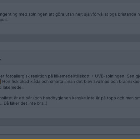
ingenting med solningen att göra utan helt självförvållat pga bristande h
psis.
?
eller fotoallergisk reaktion på läkemedel/tillskott + UVB-solningen. Sen g
Hon fick ökad klåda och smärta innan det blev svullnad och brännskado
ed läkemedel.
 ansiktet är ett sår (och handhygienen kanske inte är på topp och man sm
… Då läker det inte bra..)