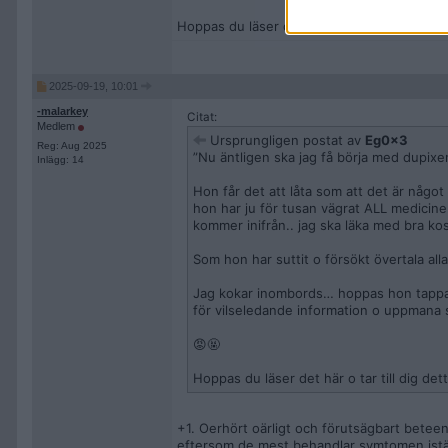
Hoppas du läser det här o tar till dig detta E
2025-09-19, 10:01
-malarkey
Citat:
Medlem
Ursprungligen postat av
Eg0x3
Reg: Aug 2025
”Nu äntligen ska jag få börja med dupixe
Inlägg: 14
Hon får det att låta som att det är något 
hon har ju för tusan vägrat ALL mediciner
kommer inifrån.. jag ska läka med bra kos
Som hon har suttit o försökt övertala alla
Jag kokar inombords… hoppas hon tappar 
för vilseledande information o uppmana s
😡🤬
Hoppas du läser det här o tar till dig dett
+1. Oerhört oärligt och förutsägbart beteend
eftersom de mest behandlar symtomen istället