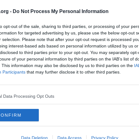
k eller fotoallergisk reaktion på läkemedel/tillskott + UVB-solningen. Sen
Hon fick ökad klåda och smärta innan det blev svullnad och brännsk
.org -
Do Not Process My Personal Information
s ihop med läkemedel.
ela ansiktet är ett sår (och handhygienen kanske inte är på topp och man
to opt-out of the sale, sharing to third parties, or processing of your per
torka ut… Då läker det inte bra..)
formation for targeted advertising by us, please use the below opt-out s
r selection. Please note that after your opt-out request is processed y
eing interest-based ads based on personal information utilized by us or
ar med de senaste UVB strålningarna att göra.
disclosed to third parties prior to your opt-out. You may separately opt-
losure of your personal information by third parties on the IAB’s list of
. This information may also be disclosed by us to third parties on the
IA
Participants
that may further disclose it to other third parties.
n velat hela tiden men inte fått… fan vad irriterad jag blir på på hennes 
ag har ju sett i kommentarer/lives där hon både skrivit o svarat att NE
l Data Processing Opt Outs
emedel.. det är bara skit! (Bajs)
ina följare att man kan läka allt med rätt, ekologisk kost t o m cancer…
CONFIRM
parten av sina följare… iaf tills hon kan säga att hon misstog sig, be 
ljare att söka professionell läkarvård om det behövs!
Data Deletion
Data Access
Privacy Policy