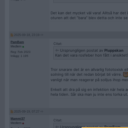
Det kan det mycket väl vara! Alltså har det 
oturen att det ”bara” blev detta och inte se
2025-09-18, 23:19
PamBam
Citat:
Medlem
Ursprungligen postat av
Pluppskan
Reg: Feb 2023
Kan det vara rosfeber hon fått i ansiktet
Inlägg: 1 195
Tror snarare det är en allvarlig fototoxisk 
solning till när det redan börjat bli värre.
vanligt när man reagerar på solljus ihop m
Enkelt att dra på sig en infektion när hela
hela tiden. Sår ska man ju inte ens torka ut
2025-09-19, 07:27
Mammi37
Citat:
Medlem
Ursprungligen postat av
PamBam