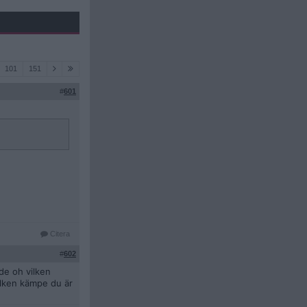
101
151
#
601
Citera
#
602
de oh vilken
lken kämpe du är