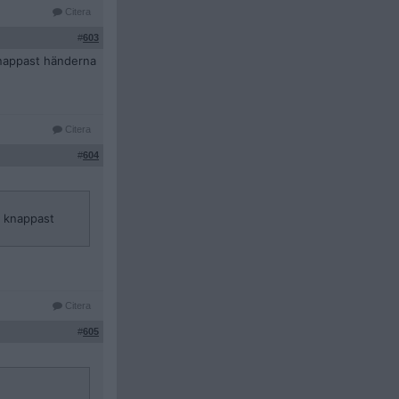
Citera
#
603
knappast händerna
Citera
#
604
r knappast
Citera
#
605