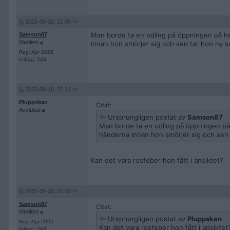
2025-09-18, 21:05
Man borde ta en odling på öppningen på he
Samson87
Medlem
innan hon smörjer sig och sen tar hon ny 
Reg: Apr 2025
Inlägg: 243
2025-09-18, 22:21
Pluppskan
Citat:
Avslutad
Ursprungligen postat av
Samson87
Man borde ta en odling på öppningen på 
händerna innan hon smörjer sig och sen
Kan det vara rosfeber hon fått i ansiktet?
2025-09-18, 22:30
Samson87
Citat:
Medlem
Ursprungligen postat av
Pluppskan
Reg: Apr 2025
Kan det vara rosfeber hon fått i ansiktet
Inlägg: 243