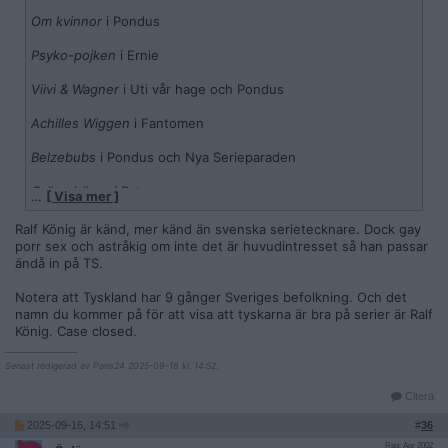
Om kvinnor
i Pondus
Psyko-pojken
i Ernie
Viivi & Wagner
i Uti vår hage och Pondus
Achilles Wiggen
i Fantomen
Belzebubs
i Pondus och Nya Serieparaden
Gröna bönor
i Pyton
…
[ Visa mer ]
Starstriker
i Fantomen
Ralf König är känd, mer känd än svenska serietecknare. Dock gay
porr sex och astråkig om inte det är huvudintresset så han passar
Säljare Säljström
i Pyton och Mega-Pyton
ändå in på TS.
Xellana
i Fantomen
Notera att Tyskland har 9 gånger Sveriges befolkning. Och det
namn du kommer på för att visa att tyskarna är bra på serier är Ralf
Dessutom har
Angry Birds
funnits som serie, av bl.a. Kari
König. Case closed.
Korhonen:
__________________
Senast redigerad av Paris24 2025-09-16 kl. 14:52.
https://readallcomics.com/category/angry-birds-comics/
Citera
Men visst, förutom den sistnämnda (samt
Mumin
förstås) är
2025-09-16, 14:51
#
36
det väl ingen av de nämnda som kan sägas ha gjort en
världssuccé, men å andra sidan, hur många svenska
Reg: Apr 2002