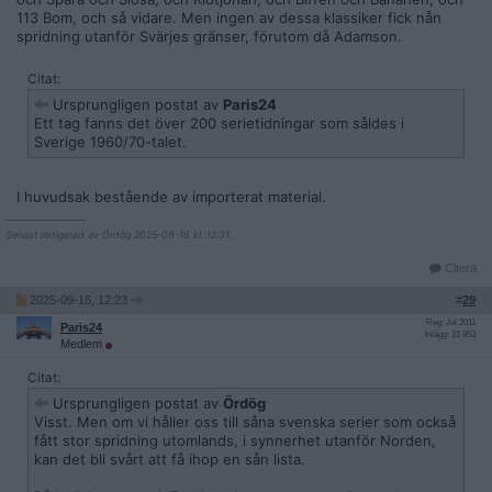
113 Bom, och så vidare. Men ingen av dessa klassiker fick nån
spridning utanför Svärjes gränser, förutom då Adamson.
Citat:
Ursprungligen postat av
Paris24
Ett tag fanns det över 200 serietidningar som såldes i
Sverige 1960/70-talet.
I huvudsak bestående av importerat material.
__________________
Senast redigerad av Ördög 2025-09-16 kl. 12:31.
Citera
2025-09-16, 12:23
#
29
Reg: Jul 2011
Paris24
Inlägg: 15 853
Medlem
Citat:
Ursprungligen postat av
Ördög
Visst. Men om vi håller oss till såna svenska serier som också
fått stor spridning utomlands, i synnerhet utanför Norden,
kan det bli svårt att få ihop en sån lista.