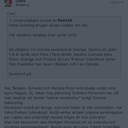
Ördög
Inlägg: 23 242
seriealster har gjort det?
Medlem
Citat:
Om vi återgår till det tyska har Ralf Königs serier översatts till
åtminstone 15 olika språk. Hur många svenska serieskapare
Ursprungligen postat av
Paris24
kan skryta med något liknande?
Hehe Dunning Kruger så det smäller om det.
https://de.wikipedia.org/wiki/Ralf_K%C3%B6nig
Här världens databas över serier GCD.
Så världens 7:e största serieland är Sverige. Notera att plats
1-6 är språk som finns i flera länder medans svenska bara
finns i Sverige och Finland så t.ex "France" inkluderar serier
från Frankrike men även i Belgien och t.ex Canada.
Dumstrut på.
Nej, Belgien, Schweiz och Kanada finns redovisade under sina
egna flaggor. Oj, vilken hög placering Tyskland förresten har, då
man beaktar att landet "saknar seriekultur" enligt Svenne
Sakkunnig.
Intressant också att Norge, som inte heller är nån serienation, har
halva Svärjes folkmängd. Ändå verkar antalet utgivna seriemagasin
per capita vara ordentligt mycket högre än hos söta bror.
Man kan dessutom vara tämligen förvissad att de svenska och
nordiska seriemagasinen, liksom även de tyska, främst innehåller