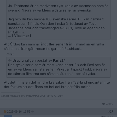
Ja. Ferdnand är en medveten tyst kopia av Adamsson som är
svensk. Några av världens äldsta serier är svenska.
Jag och du kan nämna 100 svenska serier. Du kan nämna 3
danska och 1 finsk. Och den finska är tecknad av Tove
Janssons bror och framtvingad av Bulls, Tove är egentligen
författare.
…
[ Visa mer ]
Att Ördög kan nämna långt fler serier från Finland än en ynka
sådan har framgått redan tidigare på Flashback.
Citat:
Ursprungligen postat av
Paris24
Den tyska serie som är mest känd heter Fix och Foxi och är
en av världens sämsta serier. Vilket är typiskt tyskt, några av
de sämsta filmerna och sämsta låtarna är också tyska.
Att det finns en del mindre bra saker från Tyskland undantar inte
det faktum att det finns en hel del bra därifrån också.
__________________
Senast redigerad av schizophrenia 2025-09-16 kl. 12:01.
Citera
2025-09-16, 11:56
#
27
Reg: Jul 2011