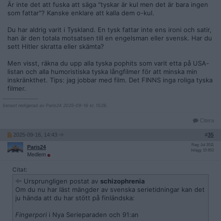
Är inte det att fuska att säga "tyskar är kul men det är bara ingen
träna lite. Vi återkommer.
som fattar"? Kanske enklare att kalla dem o-kul.
Du har aldrig varit i Tyskland. En tysk fattar inte ens ironi och satir,
han är den totala motsatsen till en engelsman eller svensk. Har du
sett Hitler skratta eller skämta?
Men visst, räkna du upp alla tyska pophits som varit etta på USA-
listan och alla humoristiska tyska långfilmer för att minska min
inskränkthet. Tips: jag jobbar med film. Det FINNS inga roliga tyska
filmer.
__________________
Senast redigerad av Paris24 2025-09-16 kl. 15:26.
Citera
2025-09-16, 14:43
#
35
Reg: Jul 2011
Paris24
Inlägg: 15 853
Medlem
Citat:
Ursprungligen postat av
schizophrenia
Om du nu har läst mängder av svenska serietidningar kan det
ju hända att du har stött på finländska:
Fingerpori
i Nya Serieparaden och 91:an