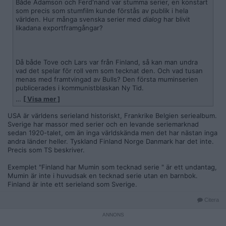
Både Adamson och Ferd'nand var stumma serier, en konstart
som precis som stumfilm kunde förstås av publik i hela
världen. Hur många svenska serier med
dialog
har blivit
likadana exportframgångar?
Då både Tove och Lars var från Finland, så kan man undra
vad det spelar för roll vem som tecknat den. Och vad tusan
menas med framtvingad av Bulls? Den första muminserien
publicerades i kommunistblaskan Ny Tid.
…
[ Visa mer ]
https://rogersmagasin.com/2021/10/05/den-forsta-muminseri
en/
USA är världens serieland historiskt, Frankrike Belgien seriealbum.
Sverige har massor med serier och en levande seriemarknad
Den tyska serie som är mest känd heter Fix och Foxi och är
sedan 1920-talet, om än inga världskända men det har nästan inga
en av världens sämsta serier. Vilket är typiskt tyskt, några av
andra länder heller. Tyskland Finland Norge Danmark har det inte.
de sämsta filmerna och sämsta låtarna är också tyska.
Precis som TS beskriver.
Något lika uselt som "svensk" gangsterrap kan dock inte
Exemplet "Finland har Mumin som tecknad serie " är ett undantag,
framställas.
Mumin är inte i huvudsak en tecknad serie utan en barnbok.
Finland är inte ett serieland som Sverige.
Citera