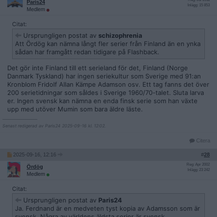
Paris24
Inlägg: 15 853
Medlem
Citat:
Ursprungligen postat av
schizophrenia
Att Ördög kan nämna långt fler serier från Finland än en ynka
sådan har framgått redan tidigare på Flashback.
Det gör inte Finland till ett serieland för det, Finland (Norge
Danmark Tyskland) har ingen seriekultur som Sverige med 91:an
Kronblom Fridolf Allan Kämpe Adamson osv. Ett tag fanns det över
200 serietidningar som såldes i Sverige 1960/70-talet. Sluta larva
er. Ingen svensk kan nämna en enda finsk serie som han växte
upp med utöver Mumin som bara äldre läste.
__________________
Senast redigerad av Paris24 2025-09-16 kl. 12:02.
Citera
2025-09-16, 12:16
#
28
Reg: Apr 2002
Ördög
Inlägg: 23 242
Medlem
Citat:
Ursprungligen postat av
Paris24
Ja. Ferdnand är en medveten tyst kopia av Adamsson som är
svensk. Några av världens äldsta serier är svensk.