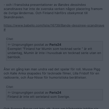
- och i fransöska presentationer av
Bandes dessinées
scandinaves
har inte de svenska verken någon placering framom
de övriga ländernas. Och Finland hänförs obekymrat till
Skandinavien.
https://www.babelio.com/liste/16739/Bande-dessinee-scandinave
#
Citat:
Ursprungligen postat av
Paris24
Exemplet "Finland har Mumin som tecknad serie " är ett
undantag, Mumin är inte i huvudsak en tecknad serie utan en
barnbok.
Åter en gång kan man undra vad det spelar för roll. Musse Pigg
och Kalle Anka skapades för tecknade filmer, Lilla Fridolf för en
radioserie, och Åsa-Nisse för humoristiska berättelser.
Citat:
Ursprungligen postat av
Paris24
Finland är inte ett serieland som Sverige.
Och Svenne Banan vet inte allt, även om hånhenhin inbillar sig