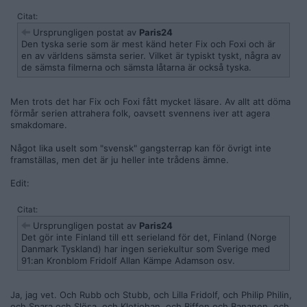
Citat:
Ursprungligen postat av
Paris24
Den tyska serie som är mest känd heter Fix och Foxi och är
en av världens sämsta serier. Vilket är typiskt tyskt, några av
de sämsta filmerna och sämsta låtarna är också tyska.
Men trots det har Fix och Foxi fått mycket läsare. Av allt att döma
förmår serien attrahera folk, oavsett svennens iver att agera
smakdomare.
Något lika uselt som "svensk" gangsterrap kan för övrigt inte
framställas, men det är ju heller inte trådens ämne.
Edit:
Citat:
Ursprungligen postat av
Paris24
Det gör inte Finland till ett serieland för det, Finland (Norge
Danmark Tyskland) har ingen seriekultur som Sverige med
91:an Kronblom Fridolf Allan Kämpe Adamson osv.
Ja, jag vet. Och Rubb och Stubb, och Lilla Fridolf, och Philip Philin,
och Spara och Slösa, och Klotjohan, och Biffen och Bananen, och