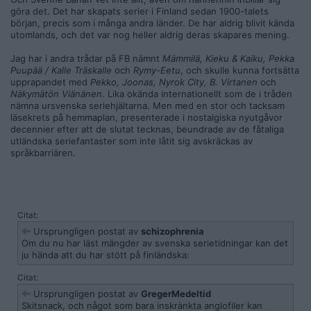
göra det. Det har skapats serier i Finland sedan 1900-talets
början, precis som i många andra länder. De har aldrig blivit kända
utomlands, och det var nog heller aldrig deras skapares mening.
Jag har i andra trådar på FB nämnt
Mämmilä, Kieku & Kaiku, Pekka
Puupää / Kalle Träskalle
och
Rymy-Eetu
, och skulle kunna fortsätta
upprapandet med
Pekko, Joonas, Nyrok City, B. Virtanen
och
Näkymätön Viänänen
. Lika okända internationellt som de i tråden
nämna ursvenska seriehjältarna. Men med en stor och tacksam
läsekrets på hemmaplan, presenterade i nostalgiska nyutgåvor
decennier efter att de slutat tecknas, beundrade av de fåtaliga
utländska seriefantaster som inte låtit sig avskräckas av
språkbarriären.
Citat:
Ursprungligen postat av
schizophrenia
Om du nu har läst mängder av svenska serietidningar kan det
ju hända att du har stött på finländska:
Citat:
Ursprungligen postat av
GregerMedeltid
Skitsnack, och något som bara inskränkta anglofiler kan