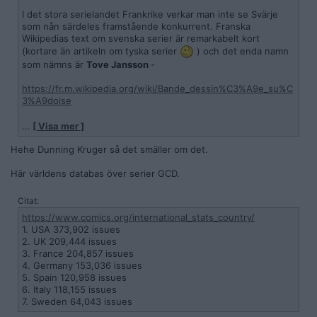
I det stora serielandet Frankrike verkar man inte se Svärje
som nån särdeles framstående konkurrent. Franska
Wikipedias text om svenska serier är remarkabelt kort
(kortare än artikeln om tyska serier
) och det enda namn
som nämns är
Tove Jansson
-
https://fr.m.wikipedia.org/wiki/Bande_dessin%C3%A9e_su%C
3%A9doise
- och i fransöska presentationer av
Bandes dessinées
…
[ Visa mer ]
scandinaves
har inte de svenska verken någon placering
framom de övriga ländernas. Och Finland hänförs obekymrat
Hehe Dunning Kruger så det smäller om det.
till Skandinavien.
Här världens databas över serier GCD.
https://www.babelio.com/liste/16739/Bande-dessinee-scandi
nave#
Citat:
https://www.comics.org/international_stats_country/
1. USA 373,902 issues
2. UK 209,444 issues
Åter en gång kan man undra vad det spelar för roll. Musse
3. France 204,857 issues
Pigg och Kalle Anka skapades för tecknade filmer, Lilla Fridolf
4. Germany 153,036 issues
för en radioserie, och Åsa-Nisse för humoristiska berättelser.
5. Spain 120,958 issues
6. Italy 118,155 issues
7. Sweden 64,043 issues