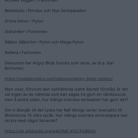
Achilles Wiggen
i Fantomen
Belzebubs
i Pondus och Nya Serieparaden
Gröna bönor
i Pyton
Starstriker
i Fantomen
Säljare Säljström
i Pyton och Mega-Pyton
Xellana
i Fantomen
Dessutom har
Angry Birds
funnits som serie, av bl.a. Kari
Korhonen:
https://readallcomics.com/category/angry-birds-comics/
Men visst, förutom den sistnämnda (samt
Mumin
förstås) är det
väl ingen av de nämnda som kan sägas ha gjort en världssuccé,
men å andra sidan, hur många svenska seriealster har gjort det?
Om vi återgår till det tyska har Ralf Königs serier översatts till
åtminstone 15 olika språk. Hur många svenska serieskapare kan
skryta med något liknande?
https://de.wikipedia.org/wiki/Ralf_K%C3%B6nig