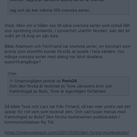
Jag och du kan nämna 100 svenska serier.
Visst. Men om vi håller oss till såna svenska serier som också fått
stor spridning utomlands, i synnerhet utanför Norden, kan det bli
svårt att få ihop en sån lista.
Både Adamson och Ferd'nand var stumma serier, en konstart som
precis som stumfilm kunde förstås av publik i hela världen. Hur
många svenska serier med
dialog
har blivit likadana
exportframgångar?
Citat:
Ursprungligen postat av
Paris24
Och den finska är tecknad av Tove Janssons bror och
framtvingad av Bulls, Tove är egentligen författare.
Då både Tove och Lars var från Finland, så kan man undra vad det
spelar för roll vem som tecknat den. Och vad tusan menas med
framtvingad av Bulls? Den första muminserien publicerades i
kommunistblaskan Ny Tid.
https://rogersmagasin.com/2021/10/05/den-forsta-muminserien/