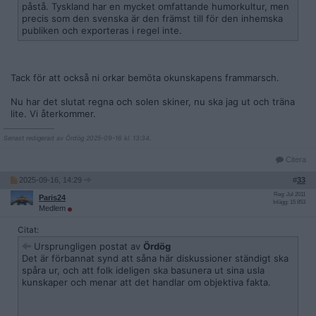
påstå. Tyskland har en mycket omfattande humorkultur, men
precis som den svenska är den främst till för den inhemska
publiken och exporteras i regel inte.
Tack för att också ni orkar bemöta okunskapens frammarsch.
Nu har det slutat regna och solen skiner, nu ska jag ut och träna
lite. Vi återkommer.
__________________
Senast redigerad av Ördög 2025-09-16 kl. 13:34.
Citera
2025-09-16, 14:29
#
33
Reg: Jul 2011
Paris24
Inlägg: 15 853
Medlem
Citat:
Ursprungligen postat av
Ördög
Det är förbannat synd att såna här diskussioner ständigt ska
spåra ur, och att folk ideligen ska basunera ut sina usla
kunskaper och menar att det handlar om objektiva fakta.