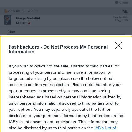
Citera
2025-09-16, 13:09
#
31
Reg: Jun 2021
GregerMedeltid
Inlägg: 1 905
Medlem
Citat:
Ursprungligen postat av
Paris24
Detta är ju ett generellt problem och tysken är även värdelös
flashback.org -
Do Not Process My Personal
på musik, pop, film, TV-serier. En tysk har ingen humor och
Information
kan inte underhålla.
I princip all humor i världen kommer från USA och UK. Sverige
If you wish to opt-out of the sale, sharing to third parties, or
är ett av få länder som sticker ut som har en egen
processing of your personal or sensitive information for
humorkultur, t.ex tecknade serier. Länder som Norge
targeted advertising by us, please use the below opt-out
Danmark Finlad struntar fullständigt i tecknade serier. Detta
är historiskt och ligger i folksjälen.
section to confirm your selection. Please note that after your
opt-out request is processed you may continue seeing
interest-based ads based on personal information utilized by
Skitsnack, och något som bara inskränkta anglofiler kan påstå.
us or personal information disclosed to third parties prior to
Tyskland har en mycket omfattande humorkultur, men precis som
den svenska är den främst till för den inhemska publiken och
your opt-out. You may separately opt-out of the further
exporteras i regel inte. Humor bygger väldigt mycket på
disclosure of your personal information by third parties on the
gemensamma referenspunkter och erfarenheter och är väldigt
IAB’s list of downstream participants. This information may
svårt att översätta.
also be disclosed by us to third parties on the
IAB’s List of