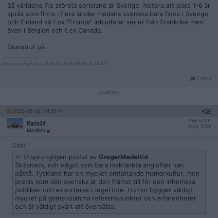
Och Svenne Banan vet inte allt, även om hånhenhin inbillar
Så världens 7:e största serieland är Sverige. Notera att plats 1-6 är
sig göra det. Det har skapats serier i Finland sedan 1900-
språk som finns i flera länder medans svenska bara finns i Sverige
talets början, precis som i många andra länder. De har aldrig
och Finland så t.ex "France" inkluderar serier från Frankrike men
blivit kända utomlands, och det var nog heller aldrig deras
även i Belgien och t.ex Canada.
skapares mening.
Dumstrut på.
Jag har i andra trådar på FB nämnt
Mämmilä, Kieku & Kaiku,
__________________
Pekka Puupää / Kalle Träskalle
och
Rymy-Eetu
, och skulle
Senast redigerad av Paris24 2025-09-16 kl. 14:32.
kunna fortsätta upprapandet med
Pekko, Joonas, Nyrok City,
B. Virtanen
och
Näkymätön Viänänen
. Lika okända
Citera
internationellt som de i tråden nämna ursvenska
seriehjältarna. Men med en stor och tacksam läsekrets på
hemmaplan, presenterade i nostalgiska nyutgåvor decennier
efter att de slutat tecknas, beundrade av de fåtaliga
2025-09-16, 14:36
#
34
utländska seriefantaster som inte låtit sig avskräckas av
Reg: Jul 2011
språkbarriären.
Paris24
Inlägg: 15 853
Medlem
Citat:
Ursprungligen postat av
GregerMedeltid
Skitsnack, och något som bara inskränkta anglofiler kan
påstå. Tyskland har en mycket omfattande humorkultur, men
precis som den svenska är den främst till för den inhemska
publiken och exporteras i regel inte. Humor bygger väldigt
mycket på gemensamma referenspunkter och erfarenheter
Tack för att också ni orkar bemöta okunskapens frammarsch.
och är väldigt svårt att översätta.
Nu har det slutat regna och solen skiner, nu ska jag ut och