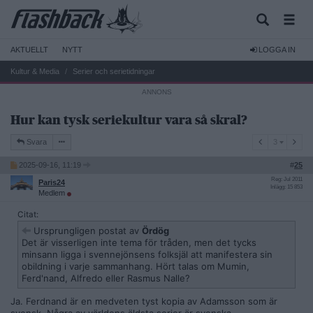
AKTUELLT
NYTT
LOGGA IN
Kultur & Media
Serier och serietidningar
Hur kan tysk seriekultur vara så skral?
3
Svara
3
2025-09-16, 11:19
#
25
Reg: Jul 2011
Paris24
Inlägg: 15 853
Medlem
Citat:
Ursprungligen postat av
Ördög
Det är visserligen inte tema för tråden, men det tycks
minsann ligga i svennejönsens folksjäl att manifestera sin
obildning i varje sammanhang. Hört talas om Mumin,
Ferd'nand, Alfredo eller Rasmus Nalle?
Ja. Ferdnand är en medveten tyst kopia av Adamsson som är