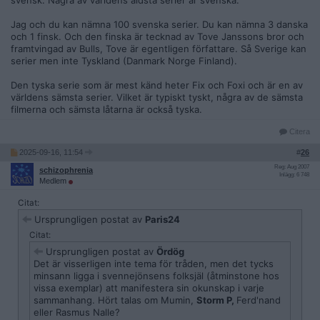
svensk. Några av världens äldsta serier är svenska.
Jag och du kan nämna 100 svenska serier. Du kan nämna 3 danska
och 1 finsk. Och den finska är tecknad av Tove Janssons bror och
framtvingad av Bulls, Tove är egentligen författare. Så Sverige kan
serier men inte Tyskland (Danmark Norge Finland).
Den tyska serie som är mest känd heter Fix och Foxi och är en av
världens sämsta serier. Vilket är typiskt tyskt, några av de sämsta
filmerna och sämsta låtarna är också tyska.
Citera
2025-09-16, 11:54
#
26
Reg: Aug 2007
schizophrenia
Inlägg: 6 748
Medlem
Citat:
Ursprungligen postat av
Paris24
Citat:
Ursprungligen postat av
Ördög
Det är visserligen inte tema för tråden, men det tycks
minsann ligga i svennejönsens folksjäl (åtminstone hos
vissa exemplar) att manifestera sin okunskap i varje
sammanhang. Hört talas om Mumin,
Storm P,
Ferd'nand
eller Rasmus Nalle?