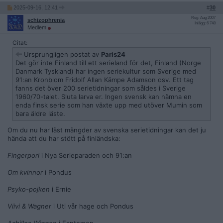
2025-09-16, 12:41
#
30
Reg: Aug 2007
schizophrenia
Inlägg: 6 748
Medlem
Citat:
Ursprungligen postat av
Paris24
Det gör inte Finland till ett serieland för det, Finland (Norge
Danmark Tyskland) har ingen seriekultur som Sverige med
91:an Kronblom Fridolf Allan Kämpe Adamson osv. Ett tag
fanns det över 200 serietidningar som såldes i Sverige
1960/70-talet. Sluta larva er. Ingen svensk kan nämna en
enda finsk serie som han växte upp med utöver Mumin som
bara äldre läste.
Om du nu har läst mängder av svenska serietidningar kan det ju
hända att du har stött på finländska:
Fingerpori
i Nya Serieparaden och 91:an
Om kvinnor
i Pondus
Psyko-pojken
i Ernie
Viivi & Wagner
i Uti vår hage och Pondus