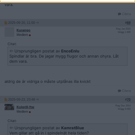
vara.
Citera
2025-09-20, 11:00
#
69
Reg: Jan 2010
Kurango
Inlägg: 1 830
Medlem
Citat:
Ursprungligen postat av
EncoEnlu
Spindlar är bra. De jagar mygg flugor och annan ohyra. Låt
dem vara.
aldrig de är vidriga o måste utplånas illa kvickt
Citera
2025-09-23, 23:48
#
70
Reg: Dec 2014
Kolgrill-ftw
Inlägg: 8 493
Medlem
Citat:
Ursprungligen postat av
KamratBlue
Vem gillar att gå in i spindelnät hela tiden?