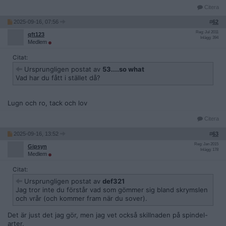
Citera
2025-09-16, 07:56
#
62
Reg: Jul 2011
qft123
Inlägg: 394
Medlem
Citat:
Ursprungligen postat av
53....so what
Vad har du fått i stället då?
Lugn och ro, tack och lov
Citera
2025-09-16, 13:52
#
63
Reg: Jan 2015
Gipsyn
Inlägg: 178
Medlem
Citat:
Ursprungligen postat av
def321
Jag tror inte du förstår vad som gömmer sig bland skrymslen
och vrår (och kommer fram när du sover).
Det är just det jag gör, men jag vet också skillnaden på spindel-
arter.