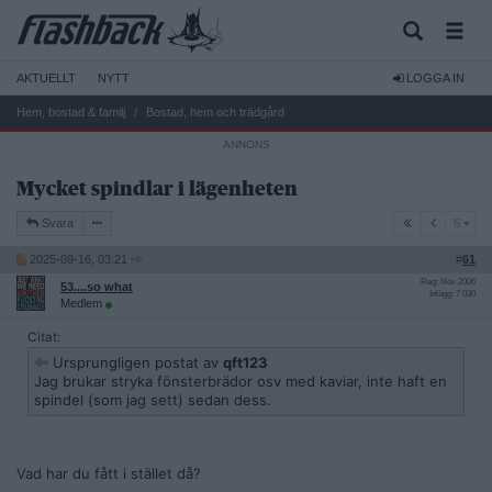
AKTUELLT
NYTT
LOGGA IN
Hem, bostad & familj
Bostad, hem och trädgård
Mycket spindlar i lägenheten
6
Svara
6
2025-09-16, 03:21
#
61
Reg: Nov 2006
53....so what
Inlägg: 7 030
Medlem
Citat:
Ursprungligen postat av
qft123
Jag brukar stryka fönsterbrädor osv med kaviar, inte haft en
spindel (som jag sett) sedan dess.
Vad har du fått i stället då?