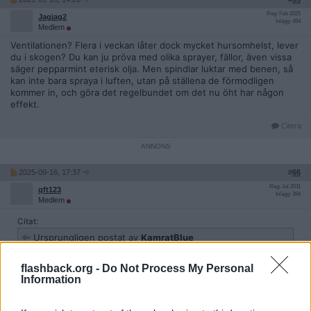
Reg: Feb 2025
Jagjag2
Inlägg: 494
Medlem
Ventilationen? Flera i veckan låter dock mycket hursomhelst, lever
du i skogen? Du kan ju pröva med olika sprayer, fällor, även vissa
säger pepparmint eterisk olja. Men spindlar luktar med benen, så
kan inte bara spraya i luften, utan på ställena de förmodligen
kommer in, och göra det regelbundet om det nu öht har någon
effekt.
Citera
2025-09-16, 17:37
#
66
Reg: Jul 2011
qft123
Inlägg: 394
Medlem
Citat:
Ursprungligen postat av
KamratBlue
Lägger du bara ut en sträng längs med eller hur mycket ska
det vara? Blir det inte kladdigt?
flashback.org -
Do Not Process My Personal
Information
Ytterst lite, brukar dra ut det med en glasspinne eller dylikt