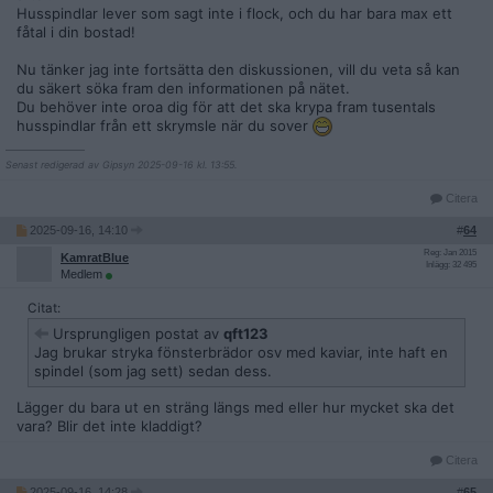
Husspindlar lever som sagt inte i flock, och du har bara max ett
fåtal i din bostad!
Nu tänker jag inte fortsätta den diskussionen, vill du veta så kan
du säkert söka fram den informationen på nätet.
Du behöver inte oroa dig för att det ska krypa fram tusentals
husspindlar från ett skrymsle när du sover
__________________
Senast redigerad av Gipsyn 2025-09-16 kl. 13:55.
Citera
2025-09-16, 14:10
#
64
Reg: Jan 2015
KamratBlue
Inlägg: 32 495
Medlem
Citat:
Ursprungligen postat av
qft123
Jag brukar stryka fönsterbrädor osv med kaviar, inte haft en
spindel (som jag sett) sedan dess.
Lägger du bara ut en sträng längs med eller hur mycket ska det
vara? Blir det inte kladdigt?
Citera
2025-09-16, 14:28
#
65