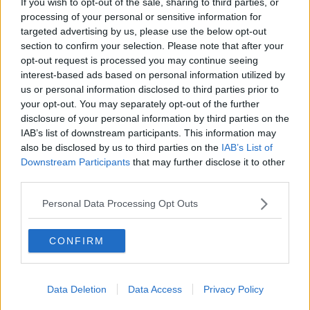
If you wish to opt-out of the sale, sharing to third parties, or
Citera
processing of your personal or sensitive information for
2025-09-17, 21:40
#
67
targeted advertising by us, please use the below opt-out
Reg: Jul 2025
def321
section to confirm your selection. Please note that after your
Inlägg: 537
Medlem
opt-out request is processed you may continue seeing
interest-based ads based on personal information utilized by
Citat:
us or personal information disclosed to third parties prior to
Ursprungligen postat av
Gipsyn
Det är just det jag gör, men jag vet också skillnaden på
your opt-out. You may separately opt-out of the further
spindel-arter.
disclosure of your personal information by third parties on the
Husspindlar lever som sagt inte i flock, och du har bara max
IAB’s list of downstream participants. This information may
ett fåtal i din bostad!
also be disclosed by us to third parties on the
IAB’s List of
Downstream Participants
that may further disclose it to other
Nu tänker jag inte fortsätta den diskussionen, vill du veta så
kan du säkert söka fram den informationen på nätet.
third parties.
Du behöver inte oroa dig för att det ska krypa fram tusentals
husspindlar från ett skrymsle när du sover
Personal Data Processing Opt Outs
Lev i förnekelse!
CONFIRM
Citera
2025-09-18, 00:27
#
68
Reg: Feb 2024
EncoEnlu
Inlägg: 178
Data Deletion
Data Access
Privacy Policy
Medlem
Spindlar är bra. De jagar mygg flugor och annan ohyra. Låt dem