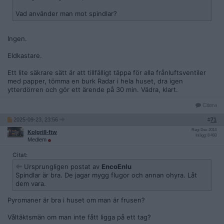
Vad använder man mot spindlar?
Ingen.
Eldkastare.
Ett lite säkrare sätt är att tillfälligt täppa för alla frånluftsventiler
med papper, tömma en burk Radar i hela huset, dra igen
ytterdörren och gör ett ärende på 30 min. Vädra, klart.
Citera
2025-09-23, 23:56
#
71
Reg: Dec 2014
Kolgrill-ftw
Inlägg: 8 493
Medlem
Citat:
Ursprungligen postat av
EncoEnlu
Spindlar är bra. De jagar mygg flugor och annan ohyra. Låt
dem vara.
Pyromaner är bra i huset om man är frusen?
Våltäktsmän om man inte fått ligga på ett tag?