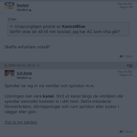
Reg: Sep 2021
Duvlort
Inlägg: 6 748
Medlem
Citat:
Ursprungligen postat av
KamratBlue
Varför dras de då till min bostad, jag har AC som ofta går?
Skaffa avfuktare också?
Citera
2025-09-10, 20:11
#
15
Reg: Jun 2012
S.O.Stolp
Inlägg: 8 273
Medlem
Spindlar tar sig in via ventiler och sprickor m.m.
Lösningen kan vara
kanel
. Strö ut kanel längs de områden där
spindlar sannolikt kommer in i ditt hem. Detta inkluderar
fönsterbrädor, dörröppningar och runt sprickor eller luckor i
väggar eller golv.
this is my garden
Citera