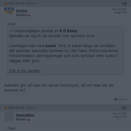
2025-09-10, 20:12
#
16
Reg: Sep 2021
Duvlort
Inlägg: 6 748
Medlem
Citat:
Ursprungligen postat av
S.O.Stolp
Spindlar tar sig in via ventiler och sprickor m.m.
Lösningen kan vara
kanel
. Strö ut kanel längs de områden
där spindlar sannolikt kommer in i ditt hem. Detta inkluderar
fönsterbrädor, dörröppningar och runt sprickor eller luckor i
väggar eller golv.
this is my garden
Kanelen gör så man ser deras fotavtryck, då vet man var de
kommer in?
Citera
2025-09-10, 20:13
#
17
Reg: Jan 2015
KamratBlue
Inlägg: 32 479
Medlem
Citat: