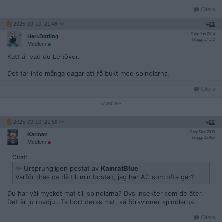
Citera
2025-09-10, 21:49
#
21
Reg: Jun 2014
Herr.Dittling
Inlägg: 17 172
Medlem
Katt är vad du behöver.
Det tar inte många dagar att få bukt med spindlarna.
Citera
2025-09-10, 21:50
#
22
Reg: Mar 2009
Karman
Inlägg: 25 956
Medlem
Citat:
Ursprungligen postat av
KamratBlue
Varför dras de då till min bostad, jag har AC som ofta går?
Du har väl mycket mat till spindlarna? Dvs insekter som de äter.
Det är ju rovdjur. Ta bort deras mat, så försvinner spindlarna.
Citera