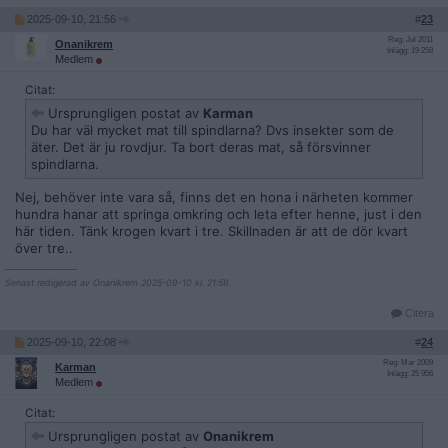
2025-09-10, 21:56
#
23
Reg: Jul 2011
Onanikrem
Inlägg: 19 258
Medlem
Citat:
Ursprungligen postat av
Karman
Du har väl mycket mat till spindlarna? Dvs insekter som de
äter. Det är ju rovdjur. Ta bort deras mat, så försvinner
spindlarna.
Nej, behöver inte vara så, finns det en hona i närheten kommer
hundra hanar att springa omkring och leta efter henne, just i den
här tiden. Tänk krogen kvart i tre. Skillnaden är att de dör kvart
över tre..
__________________
Senast redigerad av Onanikrem 2025-09-10 kl. 21:59.
Citera
2025-09-10, 22:08
#
24
Reg: Mar 2009
Karman
Inlägg: 25 956
Medlem
Citat:
Ursprungligen postat av
Onanikrem