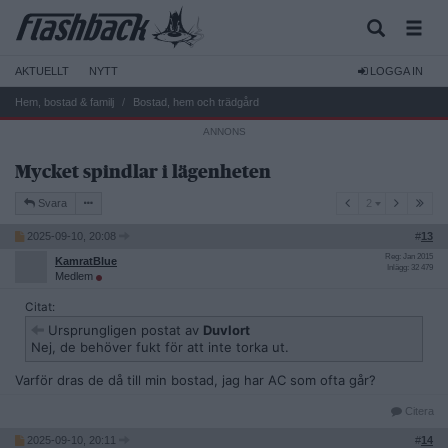
AKTUELLT
NYTT
LOGGA IN
Hem, bostad & familj
Bostad, hem och trädgård
Mycket spindlar i lägenheten
2
Svara
2
2025-09-10, 20:08
#
13
Reg: Jan 2015
KamratBlue
Inlägg: 32 479
Medlem
Citat:
Ursprungligen postat av
Duvlort
Nej, de behöver fukt för att inte torka ut.
Varför dras de då till min bostad, jag har AC som ofta går?
Citera
2025-09-10, 20:11
#
14