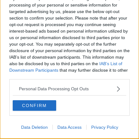
processing of your personal or sensitive information for
Citat:
targeted advertising by us, please use the below opt-out
Ursprungligen postat av
Duvlort
section to confirm your selection. Please note that after your
Kanelen gör så man ser deras fotavtryck, då vet man var de
opt-out request is processed you may continue seeing
kommer in?
interest-based ads based on personal information utilized by
Exakt! Du har verkligen lusläst länken jag postade ser jag.
us or personal information disclosed to third parties prior to
your opt-out. You may separately opt-out of the further
Citera
disclosure of your personal information by third parties on the
2025-09-10, 21:44
#
20
IAB’s list of downstream participants. This information may
Reg: Jul 2011
Onanikrem
also be disclosed by us to third parties on the
IAB’s List of
Inlägg: 19 258
Medlem
Downstream Participants
that may further disclose it to other
Citat:
third parties.
Ursprungligen postat av
Duvlort
Kanelen gör så man ser deras fotavtryck, då vet man var de
Personal Data Processing Opt Outs
kommer in?
De avskyr kanel eftersom det är giftigt
CONFIRM
Låt spindlarna springa omkring, de är döda inom max en och en
halv månad, det är parningssäsong, låt de ha sitt lilla roliga och
tacka dem för de äter pälsängrar, fläskängrar, silverfiskar,
Data Deletion
Data Access
Privacy Policy
mjölbaggar, myggor, flugor, fruktflugor, sorgmantel och annat skit
du antagligen har. De är nyttodjur, var glad du har dem.