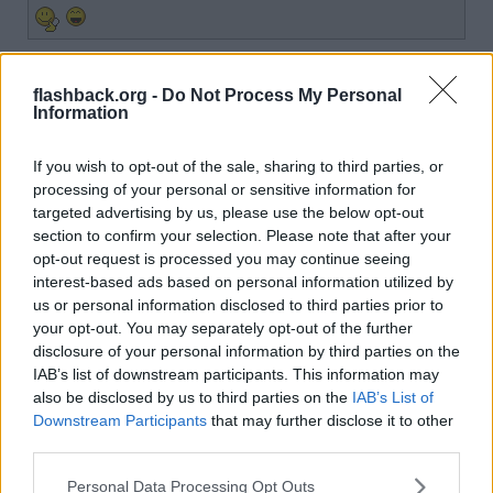
Jag kan ingenting om data, vad innebär detta?
flashback.org -
Do Not Process My Personal
Citera
Information
2025-08-19, 07:37
#
7
Reg: Maj 2007
wirmola
Inlägg: 311
If you wish to opt-out of the sale, sharing to third parties, or
Medlem
processing of your personal or sensitive information for
Citat:
targeted advertising by us, please use the below opt-out
Ursprungligen postat av
Kattknullarn
section to confirm your selection. Please note that after your
Jag kan ingenting om data, vad innebär detta?
opt-out request is processed you may continue seeing
interest-based ads based on personal information utilized by
us or personal information disclosed to third parties prior to
your opt-out. You may separately opt-out of the further
Och ändå har du åsikter.
Fråga din överlägsna modell, den
disclosure of your personal information by third parties on the
kanske kan svara.
IAB’s list of downstream participants. This information may
Citera
also be disclosed by us to third parties on the
IAB’s List of
Downstream Participants
that may further disclose it to other
2025-08-19, 08:26
#
8
third parties.
Reg: Apr 2025
Bilderberg78
Inlägg: 1 879
Medlem
Personal Data Processing Opt Outs