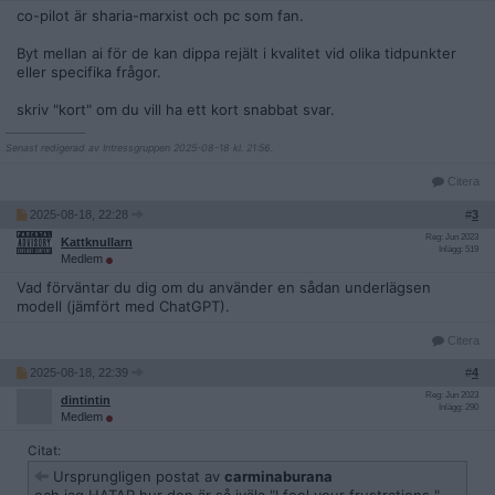
co-pilot är sharia-marxist och pc som fan.
Byt mellan ai för de kan dippa rejält i kvalitet vid olika tidpunkter
eller specifika frågor.
skriv "kort" om du vill ha ett kort snabbat svar.
__________________
Senast redigerad av Intressgruppen 2025-08-18 kl. 21:56.
Citera
2025-08-18, 22:28
#
3
Reg: Jun 2023
Kattknullarn
Inlägg: 519
Medlem
Vad förväntar du dig om du använder en sådan underlägsen
modell (jämfört med ChatGPT).
Citera
2025-08-18, 22:39
#
4
Reg: Jun 2023
dintintin
Inlägg: 290
Medlem
Citat:
Ursprungligen postat av
carminaburana