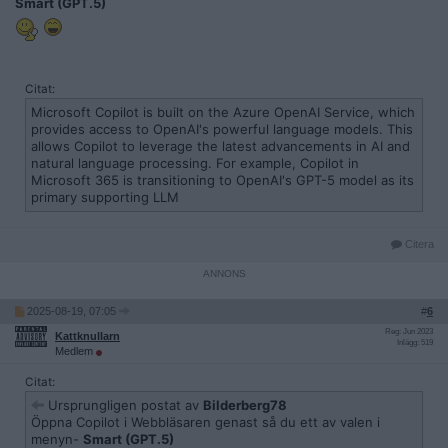
Smart (GPT.5)
Citat:
Microsoft Copilot is built on the Azure OpenAI Service, which
provides access to OpenAI's powerful language models. This
allows Copilot to leverage the latest advancements in AI and
natural language processing. For example, Copilot in
Microsoft 365 is transitioning to OpenAI's GPT-5 model as its
primary supporting LLM
Citera
2025-08-19, 07:05
#
6
Reg: Jun 2023
Kattknullarn
Inlägg: 519
Medlem
Citat:
Ursprungligen postat av
Bilderberg78
Öppna Copilot i Webbläsaren genast så du ett av valen i
menyn-
Smart (GPT.5)