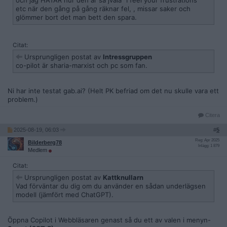
och jag HATAR hur den är så jväla "I feel your frustrations "
etc när den gång på gång räknar fel, , missar saker och
glömmer bort det man bett den spara.
Citat:
Ursprungligen postat av
Intressgruppen
co-pilot är sharia-marxist och pc som fan.
Ni har inte testat gab.ai? (Helt PK befriad om det nu skulle vara ett
problem.)
Citera
2025-08-19, 06:03
#
5
Reg: Apr 2025
Bilderberg78
Inlägg: 1 879
Medlem
Citat:
Ursprungligen postat av
Kattknullarn
Vad förväntar du dig om du använder en sådan underlägsen
modell (jämfört med ChatGPT).
Öppna Copilot i Webbläsaren genast så du ett av valen i menyn-