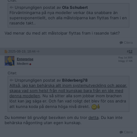
Citat:
Ursprungligen postat av
Ola Schubert
Förväntningarna på nya modeller verkar öka snabbare än
superexponentiellt, och alla målstolparna kan flyttas fram i en
rasande takt..
Vad menar du med att målstolpar flyttas fram i rasande takt?
Citera
2025-08-19, 18:44
#
12
Reg: Jul 2005
Enterprise
Inlägg: 17 435
Medlem
Citat:
Ursprungligen postat av
Bilderberg78
Alltså, jag kan behärska allt inom systemutveckling och appar,
skapa vad som helst från noll kunskap bara från en ide med
denna modellen
. Nu så sitter alla som jobbar inom brachen
löst kan jag säga er. Och fan vad roligt det blev för oss andra
att kunna koda på denna höga nivå direkt.
Du kommer bli gruvligt besviken om du tror
detta
. Du kan inte
behärska någonting utan egen kunskap.
Citera