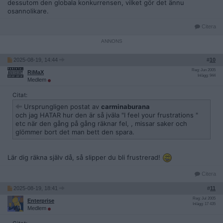
dessutom den globala konkurrensen, vilket gör det ännu
osannolikare.
Citera
2025-08-19, 14:44
#
10
Reg: Jun 2005
RiMaX
Inlägg: 944
Medlem
Citat:
Ursprungligen postat av
carminaburana
och jag HATAR hur den är så jväla "I feel your frustrations "
etc när den gång på gång räknar fel, , missar saker och
glömmer bort det man bett den spara.
Lär dig räkna själv då, så slipper du bli frustrerad!
Citera
2025-08-19, 18:41
#
11
Reg: Jul 2005
Enterprise
Inlägg: 17 435
Medlem