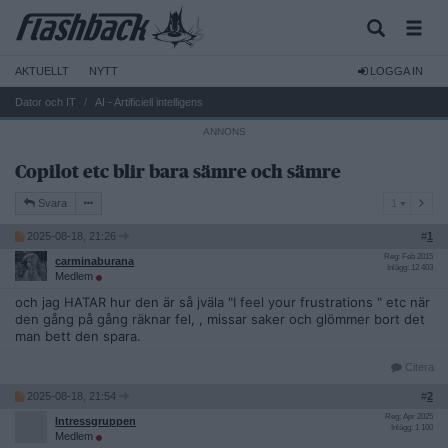
AKTUELLT
NYTT
LOGGA IN
Dator och IT
AI - Artificiell intelligens
Copilot etc blir bara sämre och sämre
1
Svara
1
2025-08-18, 21:26
#
1
Reg: Feb 2015
carminaburana
Inlägg: 12 403
Medlem
och jag HATAR hur den är så jväla "I feel your frustrations " etc när
den gång på gång räknar fel, , missar saker och glömmer bort det
man bett den spara.
Citera
2025-08-18, 21:54
#
2
Reg: Apr 2025
Intressgruppen
Inlägg: 1 100
Medlem