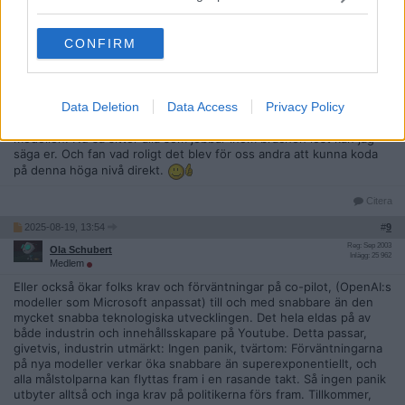
Jag skulle påstå att den är överlägsen hitills, tex från en massa
lösa ideer har jag nu på ett par timmar byggt något jag inte sett
tidigare fanns men precis vad jag ville ha, med en massa olika
CONFIRM
system där Docker, Electron och och hela windows kommer att
ingå senare. Och nu snackar vi den sämsta Copilot i appen alla har
gratis i Windows.
Data Deletion
Data Access
Privacy Policy
Alltså, jag kan behärska allt inom systemutveckling och appar,
skapa vad som helst från noll kunskap bara från en ide med denna
modellen. Nu så sitter alla som jobbar inom brachen löst kan jag
säga er. Och fan vad roligt det blev för oss andra att kunna koda
på denna höga nivå direkt.
Citera
2025-08-19, 13:54
#
9
Reg: Sep 2003
Ola Schubert
Inlägg: 25 962
Medlem
Eller också ökar folks krav och förväntningar på co-pilot, (OpenAI:s
modeller som Microsoft anpassat) till och med snabbare än den
mycket snabba teknologiska utvecklingen. Det hela eldas på av
både industrin och innehållsskapare på Youtube. Detta passar,
givetvis, industrin utmärkt: Ingen panik, tvärtom: Förväntningarna
på nya modeller verkar öka snabbare än superexponentiellt, och
alla målstolparna kan flyttas fram i en rasande takt. Så ingen panik
utbyter alltså och inga krav på politikerna förs fram. Tillkommer,