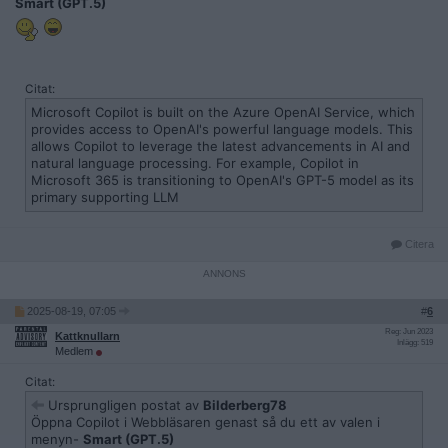
Smart (GPT.5)
Citat:
Microsoft Copilot is built on the Azure OpenAI Service, which
provides access to OpenAI's powerful language models. This
allows Copilot to leverage the latest advancements in AI and
natural language processing. For example, Copilot in
Microsoft 365 is transitioning to OpenAI's GPT-5 model as its
primary supporting LLM
Citera
2025-08-19, 07:05
#
6
Reg: Jun 2023
Kattknullarn
Inlägg: 519
Medlem
Citat:
Ursprungligen postat av
Bilderberg78
Öppna Copilot i Webbläsaren genast så du ett av valen i
menyn-
Smart (GPT.5)