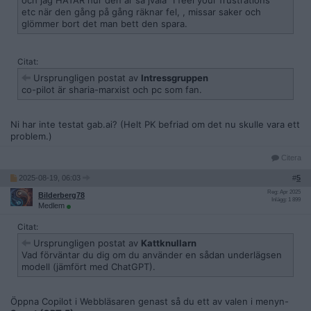
och jag HATAR hur den är så jväla "I feel your frustrations "
etc när den gång på gång räknar fel, , missar saker och
glömmer bort det man bett den spara.
Citat:
Ursprungligen postat av
Intressgruppen
co-pilot är sharia-marxist och pc som fan.
Ni har inte testat gab.ai? (Helt PK befriad om det nu skulle vara ett
problem.)
Citera
2025-08-19, 06:03
#
5
Reg: Apr 2025
Bilderberg78
Inlägg: 1 899
Medlem
Citat:
Ursprungligen postat av
Kattknullarn
Vad förväntar du dig om du använder en sådan underlägsen
modell (jämfört med ChatGPT).
Öppna Copilot i Webbläsaren genast så du ett av valen i menyn-