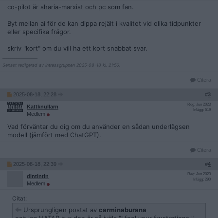
co-pilot är sharia-marxist och pc som fan.
Byt mellan ai för de kan dippa rejält i kvalitet vid olika tidpunkter
eller specifika frågor.
skriv "kort" om du vill ha ett kort snabbat svar.
__________________
Senast redigerad av Intressgruppen 2025-08-18 kl. 21:56.
Citera
2025-08-18, 22:28
#
3
Reg: Jun 2023
Kattknullarn
Inlägg: 519
Medlem
Vad förväntar du dig om du använder en sådan underlägsen
modell (jämfört med ChatGPT).
Citera
2025-08-18, 22:39
#
4
Reg: Jun 2023
dintintin
Inlägg: 290
Medlem
Citat:
Ursprungligen postat av
carminaburana