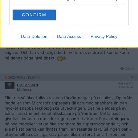
Jag skulle påstå att den är överlägsen hitills, tex från en massa
lösa ideer har jag nu på ett par timmar byggt något jag inte sett
tidigare fanns men precis vad jag ville ha, med en massa olika
CONFIRM
system där Docker, Electron och och hela windows kommer att
ingå senare. Och nu snackar vi den sämsta Copilot i appen alla har
gratis i Windows.
Data Deletion
Data Access
Privacy Policy
Alltså, jag kan behärska allt inom systemutveckling och appar,
skapa vad som helst från noll kunskap bara från en ide med denna
modellen. Nu så sitter alla som jobbar inom brachen löst kan jag
säga er. Och fan vad roligt det blev för oss andra att kunna koda
på denna höga nivå direkt.
Citera
2025-08-19, 13:54
#
9
Reg: Sep 2003
Ola Schubert
Inlägg: 25 962
Medlem
Eller också ökar folks krav och förväntningar på co-pilot, (OpenAI:s
modeller som Microsoft anpassat) till och med snabbare än den
mycket snabba teknologiska utvecklingen. Det hela eldas på av
både industrin och innehållsskapare på Youtube. Detta passar,
givetvis, industrin utmärkt: Ingen panik, tvärtom: Förväntningarna
på nya modeller verkar öka snabbare än superexponentiellt, och
alla målstolparna kan flyttas fram i en rasande takt. Så ingen panik
utbyter alltså och inga krav på politikerna förs fram. Tillkommer,