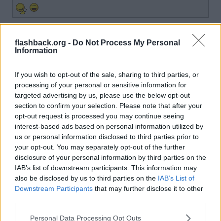
Jag kan ingenting om data, vad innebär detta?
flashback.org -
Do Not Process My Personal
Citera
Information
2025-08-19, 07:37
#
7
Reg: Maj 2007
wirmola
Inlägg: 311
If you wish to opt-out of the sale, sharing to third parties, or
Medlem
processing of your personal or sensitive information for
Citat:
targeted advertising by us, please use the below opt-out
Ursprungligen postat av
Kattknullarn
section to confirm your selection. Please note that after your
Jag kan ingenting om data, vad innebär detta?
opt-out request is processed you may continue seeing
interest-based ads based on personal information utilized by
us or personal information disclosed to third parties prior to
your opt-out. You may separately opt-out of the further
Och ändå har du åsikter.
Fråga din överlägsna modell, den
disclosure of your personal information by third parties on the
kanske kan svara.
IAB’s list of downstream participants. This information may
Citera
also be disclosed by us to third parties on the
IAB’s List of
Downstream Participants
that may further disclose it to other
2025-08-19, 08:26
#
8
third parties.
Reg: Apr 2025
Bilderberg78
Inlägg: 1 899
Medlem
Personal Data Processing Opt Outs