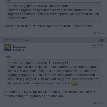
Citat:
Ursprungligen postat av
Ola Schubert
Förväntningarna på nya modeller verkar öka snabbare än
superexponentiellt, och alla målstolparna kan flyttas fram i en
rasande takt..
Vad menar du med att målstolpar flyttas fram i rasande takt?
Citera
2025-08-19, 18:44
#
12
Reg: Jul 2005
Enterprise
Inlägg: 17 438
Medlem
Citat:
Ursprungligen postat av
Bilderberg78
Alltså, jag kan behärska allt inom systemutveckling och appar,
skapa vad som helst från noll kunskap bara från en ide med
denna modellen
. Nu så sitter alla som jobbar inom brachen
löst kan jag säga er. Och fan vad roligt det blev för oss andra
att kunna koda på denna höga nivå direkt.
Du kommer bli gruvligt besviken om du tror
detta
. Du kan inte
behärska någonting utan egen kunskap.
Citera