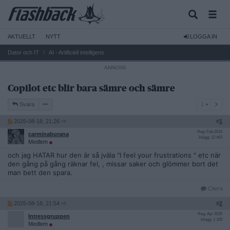
AKTUELLT
NYTT
LOGGA IN
Dator och IT
AI - Artificiell intelligens
Copilot etc blir bara sämre och sämre
1
Svara
1
2025-08-18, 21:26
#
1
Reg: Feb 2015
carminaburana
Inlägg: 12 403
Medlem
och jag HATAR hur den är så jväla "I feel your frustrations " etc när
den gång på gång räknar fel, , missar saker och glömmer bort det
man bett den spara.
Citera
2025-08-18, 21:54
#
2
Reg: Apr 2025
Intressgruppen
Inlägg: 1 100
Medlem