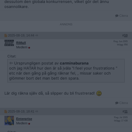
dessutom den globala konkurrensen, vilket gör det ännu
osannolikare.
Citera
2025-08-19, 14:44
#
10
Reg: Jun 2005
RiMaX
Inlägg: 956
Medlem
Citat:
Ursprungligen postat av
carminaburana
och jag HATAR hur den är så jväla "I feel your frustrations "
etc när den gång på gång räknar fel, , missar saker och
glömmer bort det man bett den spara.
Lär dig räkna själv då, så slipper du bli frustrerad!
Citera
2025-08-19, 18:41
#
11
Reg: Jul 2005
Enterprise
Inlägg: 17 438
Medlem