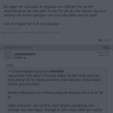
Du säger att svenskar är ängsliga och tråkiga? Att du blir
deprimerad av att vara här? Är det för att du inte känner dig som
hemma när vi inte springer runt och bara låter som en apa?
Och är hoppet att vi är avundsjuka?
__________________
Senast redigerad av TedGaandie 2025-08-06 kl. 13:12.
Citera
2025-08-06, 12:37
#
171
Reg: Apr 2024
Loraael-Beautyy
Inlägg: 1 115
Medlem
Citat:
Ursprungligen postat av
Paris24
Jag postar ofta paket i Europa, Italien är det enda land jag
inte postar till för deras postverk stjäl paketen. Hela staten
verkar genomrutten.
Medel-italienaren bor hemma med sin Mamma tills han är 30
år.
"Bäst ekonomi", de har EUs näst högsta skuldberg och
Sverige har näst lägst. Sverige är 50% rikare BNP per capita