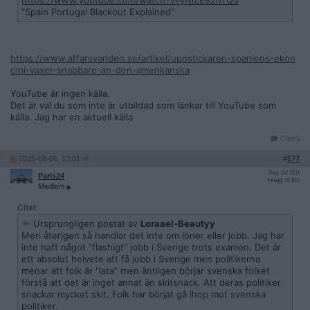
https://www.youtube.com/watch?v=yNiZE82nTQo
"Spain Portugal Blackout Explained"
https://www.affarsvarlden.se/artikel/uppstickaren-spaniens-ekon
omi-vaxer-snabbare-an-den-amerikanska
YouTube är ingen källa.
Det är väl du som inte är utbildad som länkar till YouTube som
källa. Jag har en aktuell källa
Citera
2025-08-06, 13:01
#
177
Reg: Jul 2011
Paris24
Inlägg: 15 853
Medlem
Citat:
Ursprungligen postat av
Loraael-Beautyy
Men återigen så handlar det inte om löner eller jobb. Jag har
inte haft något ”flashigt” jobb i Sverige trots examen. Det är
ett absolut helvete att få jobb i Sverige men politikerna
menar att folk är ”lata” men äntligen börjar svenska folket
förstå att det är inget annat än skitsnack. Att deras politiker
snackar mycket skit. Folk har börjat gå ihop mot svenska
politiker.