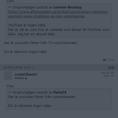
Citat:
Ursprungligen postat av
Loraael-Beautyy
https://www.affarsvarlden.se/artikel/uppstickaren-spaniens-
ekonomi-vaxer-snabbare-an-den-amerikanska
YouTube är ingen källa.
Det är väl du som inte är utbildad som länkar till YouTube som
källa. Jag har en aktuell källa
Det är youtube-filmer från TV-nyhetskanaler.
DU är däremot ingen källa.
Citera
2025-08-06, 13:02
#
179
Reg: Apr 2024
Loraael-Beautyy
Inlägg: 1 115
Medlem
Citat:
Ursprungligen postat av
Paris24
Det är youtube-filmer från nyhetskanaler.
DU är däremot ingen källa.