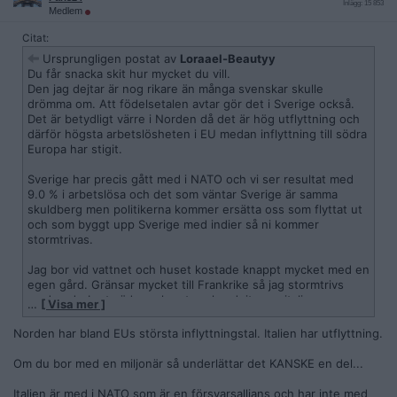
Inlägg: 15 853
Medlem
Citat:
Ursprungligen postat av
Loraael-Beautyy
Du får snacka skit hur mycket du vill.
Den jag dejtar är nog rikare än många svenskar skulle
drömma om. Att födelsetalen avtar gör det i Sverige också.
Det är betydligt värre i Norden då det är hög utflyttning och
därför högsta arbetslösheten i EU medan inflyttning till södra
Europa har stigit.
Sverige har precis gått med i NATO och vi ser resultat med
9.0 % i arbetslösa och det som väntar Sverige är samma
skuldberg men politikerna kommer ersätta oss som flyttat ut
och som byggt upp Sverige med indier så ni kommer
stormtrivas.
Jag bor vid vattnet och huset kostade knappt mycket med en
egen gård. Gränsar mycket till Frankrike så jag stormtrivs
med underbart väder och natur plus dejtar en italienare.
…
[ Visa mer ]
Finns en anledning att italienska män lockar massa kvinnor
ifrån Europa medan andra importerar ifrån Thailand
Norden har bland EUs största inflyttningstal. Italien har utflyttning.
Om du bor med en miljonär så underlättar det KANSKE en del...
Italien är med i NATO som är en försvarsallians och har inte med