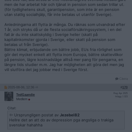
men de har arbetat här och tjänat in pension som sedan trillar ut.
(för tydlighetens skull, garantipension, som inte är en pension
utan statlig socialhjälp, får inte betalas ut utanför Sverige).
Anledningarna att flytta är många. Du räknas som utvandrad efter
1 år, och stryks då ur de flesta socialförsäkringssystem, i en del
fall är du inte skattskyldig i Sverige heller (skatt på
kapitalinkomster gjorda i Sverige, eller skatt på pension som
betalas ut från Sverige).
Bättre klimat, erbjudande om bättre jobb, EUs fria rörlighet som
gör det mycket enkelt att flytta inom Europa, bättre skattevillkor
på pension, lägre kostnadsläge alltså mer pang för pengarna, en
längre tids studier m.m. Jag har möjligheten att göra det men jag
vill slutföra det jag jobbar med i Sverige först.
Citera
2025-08-06, 12:36
#
170
Reg: Apr 2025
TedGaandie
Inlägg: 1 323
Medlem
Citat:
Ursprungligen postat av
Jezebel82
Hellre det an att do av depression pga angsliga o trakiga
svenskar hahahha