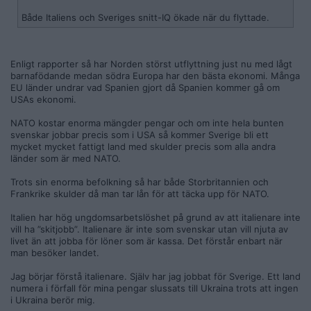
Både Italiens och Sveriges snitt-IQ ökade när du flyttade.
Enligt rapporter så har Norden störst utflyttning just nu med lågt
barnafödande medan södra Europa har den bästa ekonomi. Många
EU länder undrar vad Spanien gjort då Spanien kommer gå om
USAs ekonomi.
NATO kostar enorma mängder pengar och om inte hela bunten
svenskar jobbar precis som i USA så kommer Sverige bli ett
mycket mycket fattigt land med skulder precis som alla andra
länder som är med NATO.
Trots sin enorma befolkning så har både Storbritannien och
Frankrike skulder då man tar lån för att täcka upp för NATO.
Italien har hög ungdomsarbetslöshet på grund av att italienare inte
vill ha ”skitjobb”. Italienare är inte som svenskar utan vill njuta av
livet än att jobba för löner som är kassa. Det förstår enbart när
man besöker landet.
Jag börjar förstå italienare. Själv har jag jobbat för Sverige. Ett land
numera i förfall för mina pengar slussats till Ukraina trots att ingen
i Ukraina berör mig.