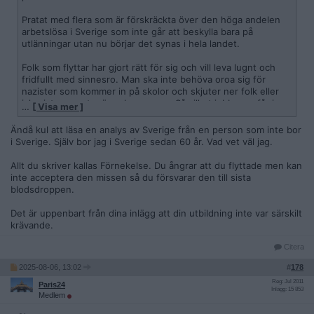
Pratat med flera som är förskräckta över den höga andelen
arbetslösa i Sverige som inte går att beskylla bara på
utlänningar utan nu börjar det synas i hela landet.
Folk som flyttar har gjort rätt för sig och vill leva lugnt och
fridfullt med sinnesro. Man ska inte behöva oroa sig för
nazister som kommer in på skolor och skjuter ner folk eller
islamister som tar över kommuner. Så vilket jobb man får i
…
[ Visa mer ]
södra Europa kvittar. Dessutom vill man gå ut i Sverige så
sitter det ett par människor som fräser likt huggormar för
Ändå kul att läsa en analys av Sverige från en person som inte bor
många i Sverige mår dåligt över deras situation och tror att
i Sverige. Själv bor jag i Sverige sedan 60 år. Vad vet väl jag.
fräsa på sin medmänniskor är rätt väg
Allt du skriver kallas Förnekelse. Du ångrar att du flyttade men kan
inte acceptera den missen så du försvarar den till sista
blodsdroppen.
Det är uppenbart från dina inlägg att din utbildning inte var särskilt
krävande.
Citera
2025-08-06, 13:02
#
178
Reg: Jul 2011
Paris24
Inlägg: 15 853
Medlem