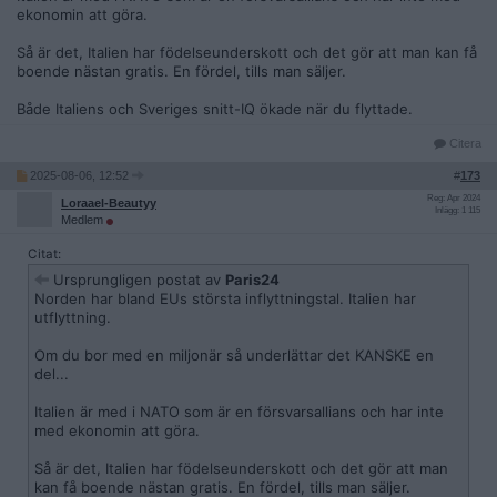
ekonomin att göra.
Så är det, Italien har födelseunderskott och det gör att man kan få
boende nästan gratis. En fördel, tills man säljer.
Både Italiens och Sveriges snitt-IQ ökade när du flyttade.
Citera
2025-08-06, 12:52
#
173
Reg: Apr 2024
Loraael-Beautyy
Inlägg: 1 115
Medlem
Citat:
Ursprungligen postat av
Paris24
Norden har bland EUs största inflyttningstal. Italien har
utflyttning.
Om du bor med en miljonär så underlättar det KANSKE en
del...
Italien är med i NATO som är en försvarsallians och har inte
med ekonomin att göra.
Så är det, Italien har födelseunderskott och det gör att man
kan få boende nästan gratis. En fördel, tills man säljer.