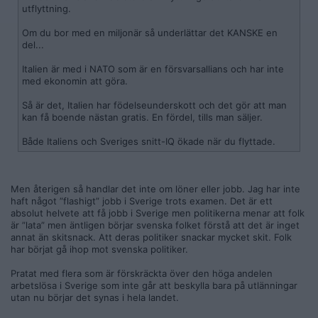
utflyttning.
Om du bor med en miljonär så underlättar det KANSKE en
del...
Italien är med i NATO som är en försvarsallians och har inte
med ekonomin att göra.
Så är det, Italien har födelseunderskott och det gör att man
kan få boende nästan gratis. En fördel, tills man säljer.
Både Italiens och Sveriges snitt-IQ ökade när du flyttade.
Men återigen så handlar det inte om löner eller jobb. Jag har inte
haft något ”flashigt” jobb i Sverige trots examen. Det är ett
absolut helvete att få jobb i Sverige men politikerna menar att folk
är ”lata” men äntligen börjar svenska folket förstå att det är inget
annat än skitsnack. Att deras politiker snackar mycket skit. Folk
har börjat gå ihop mot svenska politiker.
Pratat med flera som är förskräckta över den höga andelen
arbetslösa i Sverige som inte går att beskylla bara på utlänningar
utan nu börjar det synas i hela landet.