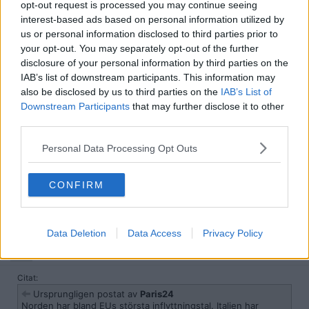
opt-out request is processed you may continue seeing
Italien har hög ungdomsarbetslöshet på grund av att
interest-based ads based on personal information utilized by
italienare inte vill ha ”skitjobb”. Italienare är inte som svenskar
utan vill njuta av livet än att jobba för löner som är kassa. Det
us or personal information disclosed to third parties prior to
…
[ Visa mer ]
förstår enbart när man besöker landet.
your opt-out. You may separately opt-out of the further
Jag slutade läsa vid "Spanien går om USA i ekonomi". Det är så
disclosure of your personal information by third parties on the
Jag börjar förstå italienare. Själv har jag jobbat för Sverige.
absurt att man baxnar.
IAB’s list of downstream participants. This information may
Ett land numera i förfall för mina pengar slussats till Ukraina
trots att ingen i Ukraina berör mig.
also be disclosed by us to third parties on the
IAB’s List of
https://www.youtube.com/watch?v=PmlI4ICp-OI
"Spain in chaos as locals fight back after migrant gangs violently
Downstream Participants
that may further disclose it to other
Att du kommer med personangrepp är bara lågt men det blir
attack innocent people"
third parties.
så när argumenten tinar och rädslan tar över för vem ska
betala alla bidrag och alla skitlöner till politikerna i Sverige
https://www.youtube.com/watch?v=Rm3p4Jkgql0&t=3s
Personal Data Processing Opt Outs
som står och ”babblar” och gör inte sitt jobb
"Something Is Going Very Wrong in Spain"
https://www.youtube.com/watch?v=yNiZE82nTQo
CONFIRM
"Spain Portugal Blackout Explained"
Citera
2025-08-06, 12:58
#
175
Data Deletion
Data Access
Privacy Policy
Reg: Apr 2024
Loraael-Beautyy
Inlägg: 1 115
Medlem
Citat:
Ursprungligen postat av
Paris24
Norden har bland EUs största inflyttningstal. Italien har