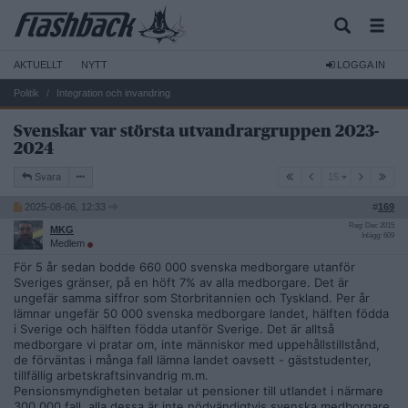
AKTUELLT
NYTT
LOGGA IN
Politik
Integration och invandring
Svenskar var största utvandrargruppen 2023-
2024
15
Svara
15
2025-08-06, 12:33
#
169
Reg: Dec 2015
MKG
Inlägg: 609
Medlem
För 5 år sedan bodde 660 000 svenska medborgare utanför
Sveriges gränser, på en höft 7% av alla medborgare. Det är
ungefär samma siffror som Storbritannien och Tyskland. Per år
lämnar ungefär 50 000 svenska medborgare landet, hälften födda
i Sverige och hälften födda utanför Sverige. Det är alltså
medborgare vi pratar om, inte människor med uppehållstillstånd,
de förväntas i många fall lämna landet oavsett - gäststudenter,
tillfällig arbetskraftsinvandrig m.m.
Pensionsmyndigheten betalar ut pensioner till utlandet i närmare
300 000 fall, alla dessa är inte nödvändigtvis svenska medborgare