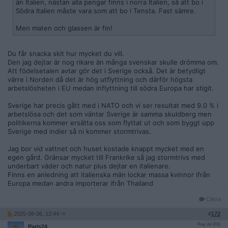
än Italien, nästan alla pengar finns i norra Italien, så att bo i
Södra Italien måste vara som att bo i Tensta. Fast sämre.
Men maten och glassen är fin!
Du får snacka skit hur mycket du vill.
Den jag dejtar är nog rikare än många svenskar skulle drömma om.
Att födelsetalen avtar gör det i Sverige också. Det är betydligt
värre i Norden då det är hög utflyttning och därför högsta
arbetslösheten i EU medan inflyttning till södra Europa har stigit.
Sverige har precis gått med i NATO och vi ser resultat med 9.0 % i
arbetslösa och det som väntar Sverige är samma skuldberg men
politikerna kommer ersätta oss som flyttat ut och som byggt upp
Sverige med indier så ni kommer stormtrivas.
Jag bor vid vattnet och huset kostade knappt mycket med en
egen gård. Gränsar mycket till Frankrike så jag stormtrivs med
underbart väder och natur plus dejtar en italienare.
Finns en anledning att italienska män lockar massa kvinnor ifrån
Europa medan andra importerar ifrån Thailand
Citera
2025-08-06, 12:44
#
172
Reg: Jul 2011
Paris24