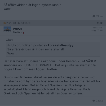
Så affärsvärlden är ingen nyhetskanal?
Wow ..
Citera
2025-08-06, 13:05
#
180
Reg: Jul 2011
Paris24
Inlägg: 15 853
Medlem
Citat:
Ursprungligen postat av
Loraael-Beautyy
Så affärsvärlden är ingen nyhetskanal?
Wow ..
Det står bara att Spaniens ekonomi under hösten 2024 VÄXER
snabbare än i USA i ETT KVARTAL. Det är ju inte så svårt att få
högre tillväxt om man ligger i botten.
Om du ser filmerna istället så ser du att spanjorer strejkar mot
turisterna som hyr deras bostäder så de har själva inte råd att bo i
sina egna städer. Det är för att Spanien har EUs högsta
arbetslöshet bland unga och bland de lägsta lönerna. Både
Grekland och Spanien håller på att tas över av turism.
Citera