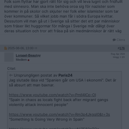
Folk som flyttar har gjort rätt för sig och vill leva lugnt och fridfullt
med sinnesro. Man ska inte behöva oroa sig för nazister som
kommer in på skolor och skjuter ner folk eller islamister som tar
över kommuner. Så vilket jobb man får i södra Europa kvittar.
Dessutom vill man gå ut i Sverige så sitter det ett par människor
som fräser likt huggormar för många i Sverige mår dåligt över
deras situation och tror att fräsa på sin medmänniskor är rätt väg
Citera
2025-08-06, 13:00
#
176
Reg: Apr 2024
Loraael-Beautyy
Inlägg: 1 115
Medlem
Citat:
Ursprungligen postat av
Paris24
Jag slutade läsa vid "Spanien går om USA i ekonomi". Det är
så absurt att man baxnar.
https://www.youtube.com/watch?v=PmlI4ICp-OI
"Spain in chaos as locals fight back after migrant gangs
violently attack innocent people"
https://www.youtube.com/watch?v=Rm3p4Jkgql0&t=3s
"Something Is Going Very Wrong in Spain"