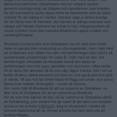
dessa boendeformer (tillsammans med en tidigare mycket
generös kreditgivning) var tidigare två ingredienser som krävdes
för att svenskarna skulle slippa möta de kaosblattar som de själva
röstade för att släppa in i landet. Danskar sägs ju lämna Sverige
för att flytta hem till Danmark, det kanske är många svenskar som
hänger på? Medan Danmark har börjat ta tag i många problem så
verkar politiker inom den svenska åttaklövern agera yrvaket och
handlingsförlamat.
Rhodesia (numera känt som Zimbabwe) var ett land som initialt
hade en ganska liten utvandring av vita engelsmän, men i takt med
att problemen och våldet mot den vita befolkningen blev större så
accelererade utvandringen för varje år. I takt med att den vita
befolkningen minskade så minskade också den delen av
befolkningen som höll uppe samhället och ekonomin, vilket ledde
till att ännu fler lämnade då de inte såg någon framtid. Det i sin tur
ledde till ännu sämre ekonomi och blev en ond spiral som inte gick
at vända. Till slut fick Ian Smith hissa vit flagg och under stor press
lämna över makten till Mugabe - resten är historia.
Förr reste folk till Rhodesia för att se ruinerna av Zimbabwe, nu
åker folk till Zimbabwe för att se ruinerna av Rhodesia.
För de som inte känner till det, så var ruinerna av Zimbabwe alltså
en fornlämning, som senare fick ge namn åt det land som började
styras av de antivita (
UNESCO
). Idag är situationen i landet så
extremt katastrofal att de (forna) antivita har bett dem vita att
komma tillbaka.