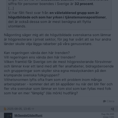
siffra för personer boendes i Sverige är
32 procent
.
[...]
Vi har fått flest svar från
en väletablerad grupp som är
högutbildade och som har yrken i tjänstemannapositioner
,
det är också dessa som är mest benägna att flytta
utomlands.
Någonting säger mig att de högutbildade svenskarna som lämnar
är högpresterare i privat sektor, för jag har svårt att se hur andra
länder skulle vilja lägga rabarber på våra genusvetare.
Kan regeringen vända den här trenden?
Vill regeringen ens vända den här trenden?
Vilken framtid får Sverige om de mest högpresterande försvinner
och lämnar kvar ett land med allt fler analfabeter, bidragsberoende
och grupperingar som skyller sina egna misslyckanden på den
krympande svenska folkgruppen?
Vithetsnormen lyfts ofta fram som ett problem inom många
arbetsplatser - kommer det att bli applåder nu när det blir fler och
fler vita svenskar som lämnar en tom stol som kan fyllas med folk
som har en mer "lämplig" (läs mörk) hudfärg?
Citera
2025-08-05, 13:45
#
2
Reg: Okt 2020
MrSwedeGliderRunt
Inlägg: 3 865