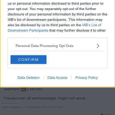
us or personal information disclosed to third parties prior to
Citera
your opt-out. You may separately opt-out of the further
2025-08-05, 14:18
#
5
disclosure of your personal information by third parties on the
Reg: Mar 2022
TheGretaReset
IAB’s list of downstream participants. This information may
Inlägg: 5 169
Medlem
also be disclosed by us to third parties on the
IAB’s List of
Ja, kanske är white-flight för hela landet nu mer ett faktum.
Downstream Participants
that may further disclose it to other
Tidigare endast nämnts angående Malmö och Göteborg (på
third parties.
senare tid även stockholm).
Skrev så sent som igår att var 3e nyutexaminerade läkare lämnar
Personal Data Processing Opt Outs
landet men har inte sett statistik vilka detta är (utlandsstudenter,
blattar eller svenskar).
CONFIRM
Den vita flykten lär bara accellerera i och med att tex. läkarvård blir
svårare att få.
Grattis alla politiker som bäddat för detta. Känns bra att vi snart får
Data Deletion
Data Access
Privacy Policy
en ny regering som lägger nya pålagor på medelklassen, tvingar
vita barn att gå med negrer (detta har fungerat så bra vid tidigare
expriment
) osv osv.
Fokusera mer på samtyckeslagar, bögeri och annat...
__________________
Senast redigerad av TheGretaReset 2025-08-05 kl. 14:21.
Citera