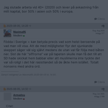
Jag slutade arbeta vid 40+ (2020) och lever på avkastning från
mitt kapital, bor 50% i asien och 50% i europa.
Citera
2025-08-05, 14:28
#
8
Reg: Aug 2024
Maxima95
Inlägg: 577
Medlem
Födda i Sverige = kan betyda precis vad som helst beroende på
vad man vill visa. Att de med möjligheter flyr det sjunkande
skeppet säger väl sig självt medans de utan val får följa med båten
ner. Sist de här "siffrorna" var på tapeten skulle man få det till att
SD hade skickat hem babbar eller att muslimerna inte tyckte det
var så roligt i det här rasistlandet så de åkte hem istället. Totalt
nonsens med andra ord.
__________________
Senast redigerad av Maxima95 2025-08-05 kl. 14:30.
Citera
2025-08-05, 14:32
#
9
Reg: Jun 2021
Armadou
Inlägg: 2 098
Medlem
Citat: