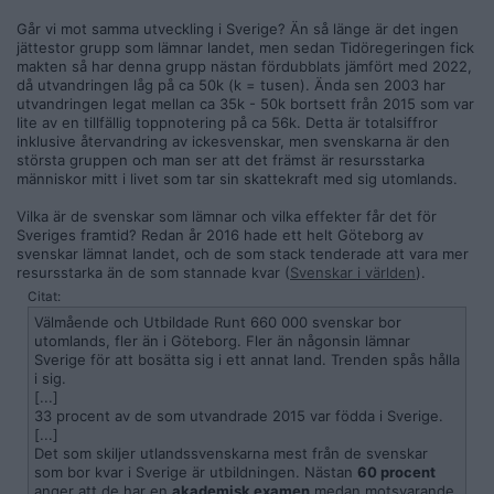
Går vi mot samma utveckling i Sverige? Än så länge är det ingen
jättestor grupp som lämnar landet, men sedan Tidöregeringen fick
makten så har denna grupp nästan fördubblats jämfört med 2022,
då utvandringen låg på ca 50k (k = tusen). Ända sen 2003 har
utvandringen legat mellan ca 35k - 50k bortsett från 2015 som var
lite av en tillfällig toppnotering på ca 56k. Detta är totalsiffror
inklusive återvandring av ickesvenskar, men svenskarna är den
största gruppen och man ser att det främst är resursstarka
människor mitt i livet som tar sin skattekraft med sig utomlands.
Vilka är de svenskar som lämnar och vilka effekter får det för
Sveriges framtid? Redan år 2016 hade ett helt Göteborg av
svenskar lämnat landet, och de som stack tenderade att vara mer
resursstarka än de som stannade kvar (
Svenskar i världen
).
Citat:
Välmående och Utbildade Runt 660 000 svenskar bor
utomlands, fler än i Göteborg. Fler än någonsin lämnar
Sverige för att bosätta sig i ett annat land. Trenden spås hålla
i sig.
[...]
33 procent av de som utvandrade 2015 var födda i Sverige.
[...]
Det som skiljer utlandssvenskarna mest från de svenskar
som bor kvar i Sverige är utbildningen. Nästan
60 procent
anger att de har en
akademisk examen
medan motsvarande