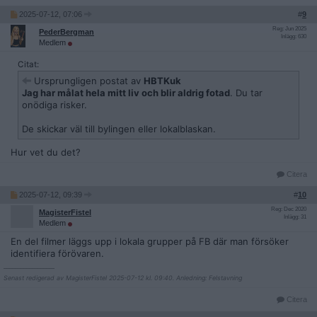
2025-07-12, 07:06
#
9
Reg: Jun 2025
PederBergman
Inlägg: 630
Medlem
Citat:
Ursprungligen postat av
HBTKuk
Jag har målat hela mitt liv och blir aldrig fotad
. Du tar
onödiga risker.
De skickar väl till bylingen eller lokalblaskan.
Hur vet du det?
Citera
2025-07-12, 09:39
#
10
Reg: Dec 2020
MagisterFistel
Inlägg: 31
Medlem
En del filmer läggs upp i lokala grupper på FB där man försöker
identifiera förövaren.
__________________
Senast redigerad av MagisterFistel 2025-07-12 kl. 09:40. Anledning: Felstavning
Citera