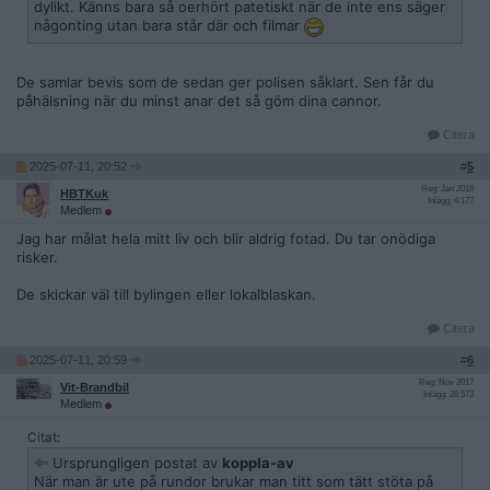
dylikt. Känns bara så oerhört patetiskt när de inte ens säger
någonting utan bara står där och filmar
De samlar bevis som de sedan ger polisen såklart. Sen får du
påhälsning när du minst anar det så göm dina cannor.
Citera
2025-07-11, 20:52
#
5
Reg: Jan 2018
HBTKuk
Inlägg: 4 177
Medlem
Jag har målat hela mitt liv och blir aldrig fotad. Du tar onödiga
risker.
De skickar väl till bylingen eller lokalblaskan.
Citera
2025-07-11, 20:59
#
6
Reg: Nov 2017
Vit-Brandbil
Inlägg: 26 573
Medlem
Citat:
Ursprungligen postat av
koppla-av
När man är ute på rundor brukar man titt som tätt stöta på