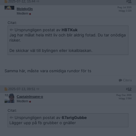
2025-07-12, 15:44
#
11
Reg: Jul 2020
Molekyl3n
Inlägg: 3 220
Medlem
Citat:
Ursprungligen postat av
HBTKuk
Jag har målat hela mitt liv och blir aldrig fotad. Du tar onödiga
risker.
De skickar väl till bylingen eller lokalblaskan.
Samma här, måste vara osmidiga rundor för ts
Citera
2025-07-13, 09:51
#
12
Reg: Dec 2006
CaptainInsane-o
Inlägg: 3 564
Medlem
Citat:
Ursprungligen postat av
67arigGubbe
Lägger upp på fb grubber o gnäller