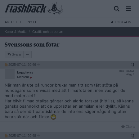
AKTUELLT
NYTT
LOGGA IN
Kultur & Media
Graffiti och street art
Svenssons som fotar
Svara
2025-07-11, 20:46
#
1
Reg: Feb 2025
koppla-av
Inlägg: 7
Medlem
När man är ute på rundor brukar man titt som tätt stöta på
hundägare som envisas med att filma/fota en, men vad gör de
med materialet?
Har blivit filmad otaliga gånger och aldrig torskat (hittills), så känns
ganska osannolikt att de upprättar en anmälan eller dylikt. Känns
bara så oerhört patetiskt när de inte ens säger någonting utan
bara står där och filmar
Citera
2025-07-11, 20:48
#
2