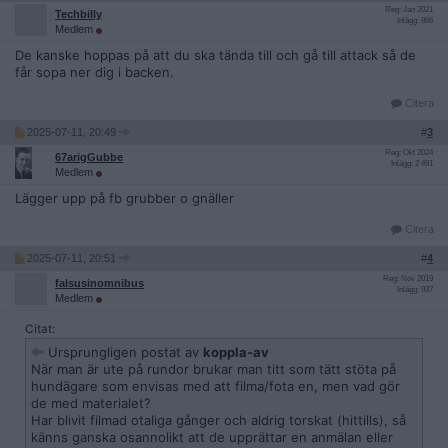
Reg: Jan 2021
Techbilly
Inlägg: 866
Medlem
De kanske hoppas på att du ska tända till och gå till attack så de
får sopa ner dig i backen.
Citera
2025-07-11, 20:49
#
3
Reg: Okt 2024
67arigGubbe
Inlägg: 2 491
Medlem
Lägger upp på fb grubber o gnäller
Citera
2025-07-11, 20:51
#
4
Reg: Nov 2019
falsusinomnibus
Inlägg: 937
Medlem
Citat:
Ursprungligen postat av
koppla-av
När man är ute på rundor brukar man titt som tätt stöta på
hundägare som envisas med att filma/fota en, men vad gör
de med materialet?
Har blivit filmad otaliga gånger och aldrig torskat (hittills), så
känns ganska osannolikt att de upprättar en anmälan eller