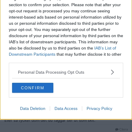
section to confirm your selection. Please note that after your
Ser ni vad jag gjorde här? Friare eller mera kontroll med angiveri.
opt-out request is processed you may continue seeing
interest-based ads based on personal information utilized by
Ni avgör själva så jag föreslår att ni funderar på vilka ni är, vem du
är.
us or personal information disclosed to third parties prior to
your opt-out. You may separately opt-out of the further
disclosure of your personal information by third parties on the
Vi förändra världen just nu så jag föreslår att ni gör den så fri som
IAB’s list of downstream participants. This information may
möjligt. Går det åt andra hållet så går ni fel väg.
also be disclosed by us to third parties on the
IAB’s List of
Ni bestämmer själva hur världen kommer bli framöver, det ligger i
Downstream Participants
that may further disclose it to other
våra händer.
third parties.
__________________
Senast redigerad av DevilsDen 2025-07-11 kl. 21:23.
Personal Data Processing Opt Outs
Citera
2025-07-11, 21:55
#
8
CONFIRM
Reg: Jul 2019
Turbulentxxx
Inlägg: 1 552
Medlem
Dom filmar väl för att dom tycker du är en idiot och så filmar dom
Data Deletion
Data Access
Privacy Policy
så dom kan visa sina vänner och bekanta vilken nöt dom såg på
kvällsrundan.
Eller så tycker dom det du taggar ser ut som skit.
Citera