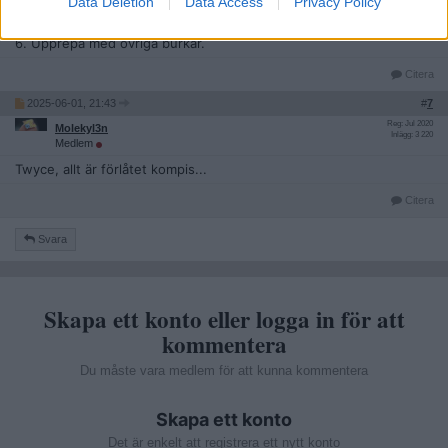
Data Deletion
Data Access
Privacy Policy
4. Håll in sprayburkens avtryckare (till burken är tömd)
5. Svälj och andas in efter hand.
6. Upprepa med övriga burkar.
Citera
2025-06-01, 21:43
#
7
Reg: Jul 2020
Molekyl3n
Inlägg: 3 220
Medlem
Twyce, allt är förlåtet kompis...
Citera
Svara
Skapa ett konto eller logga in för att
kommentera
Du måste vara medlem för att kunna kommentera
Skapa ett konto
Det är enkelt att registrera ett nytt konto