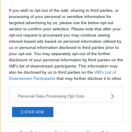
Inlägg: 19
Medlem
If you wish to opt-out of the sale, sharing to third parties, or
Citat:
processing of your personal or sensitive information for
Ursprungligen postat av
1234PArtymyra231
targeted advertising by us, please use the below opt-out
Vart kan man måla tåg i Östersund? "Chill" spot
section to confirm your selection. Please note that after your
Bor själv inte där men tvekar på att du får ett bra svar på
opt-out request is processed you may continue seeing
flashback. Bra spots för att lägga panels är gatekeepade, jag letar
interest-based ads based on personal information utilized by
allt mitt själv. Gå in på google maps o scrolla längs med rälsen o
us or personal information disclosed to third parties prior to
kolla var de tar slut, åk dit o kolla hur de ser ut och tänk efter om
your opt-out. You may separately opt-out of the further
de går att köra eller inte!
disclosure of your personal information by third parties on the
Citera
IAB’s list of downstream participants. This information may
also be disclosed by us to third parties on the
IAB’s List of
2025-06-01, 21:38
#
6
Downstream Participants
that may further disclose it to other
Reg: Aug 2012
godboy
Inlägg: 15 870
third parties.
Medlem
Citat:
Personal Data Processing Opt Outs
Ursprungligen postat av
1234PArtymyra231
Vart kan man måla tåg i Östersund? "Chill" spot
CONFIRM
1. Öppna sprayburken
2. Öppna munnen
3. Rikta sprayburken mot munnen