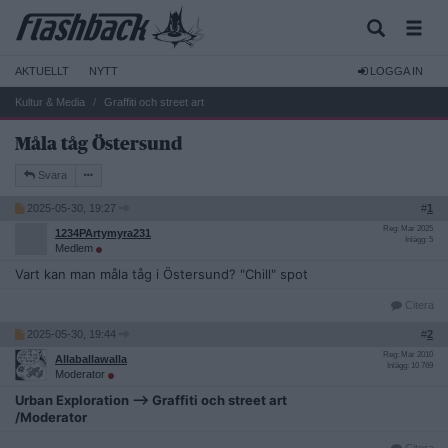
AKTUELLT
NYTT
LOGGA IN
Kultur & Media
Graffiti och street art
Måla tåg Östersund
Svara
2025-05-30, 19:27
#
1
Reg: Mar 2025
1234PArtymyra231
Inlägg: 5
Medlem
Vart kan man måla tåg i Östersund? "Chill" spot
Citera
2025-05-30, 19:44
#
2
Reg: Mar 2010
Allaballawalla
Inlägg: 10 769
Moderator
Urban Exploration --> Graffiti och street art
/Moderator