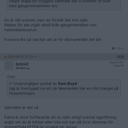
vidare skapa ett tryggare samhälle där vi kommer till bukt
med gängkriminaliteten etc.
Du är rätt extrem, men du förstår det inte själv.
Ribban för alla utgår alltså ifrån gängkriminalitet och
narkotikamissbruk.
Fundera lite på vad fan det är för idiotsamhälle det blir.
Citera
2025-05-10, 17:13
#
170
Reg: Nov 2024
kutis123
Inlägg: 346
Medlem
Citat:
Ursprungligen postat av
Sam.Boyd
Jag är övertygad om att de läkemedeln har en röd triangel på
förpackningen.
Självfallet är det så.
Fakta är dock fortfarande att du själv enligt svensk lagstiftning
avgör om du är körbar eller inte och kan då först dömmas för
drograttfylla EFTER du orsakat en olycka.