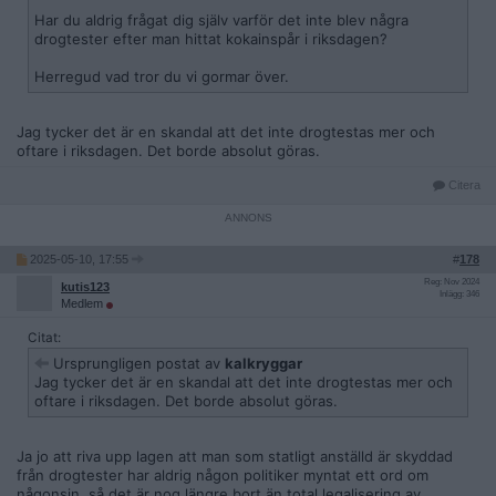
Har du aldrig frågat dig själv varför det inte blev några
drogtester efter man hittat kokainspår i riksdagen?
Herregud vad tror du vi gormar över.
Jag tycker det är en skandal att det inte drogtestas mer och
oftare i riksdagen. Det borde absolut göras.
Citera
2025-05-10, 17:55
#
178
Reg: Nov 2024
kutis123
Inlägg: 346
Medlem
Citat:
Ursprungligen postat av
kalkryggar
Jag tycker det är en skandal att det inte drogtestas mer och
oftare i riksdagen. Det borde absolut göras.
Ja jo att riva upp lagen att man som statligt anställd är skyddad
från drogtester har aldrig någon politiker myntat ett ord om
någonsin, så det är nog längre bort än total legalisering av