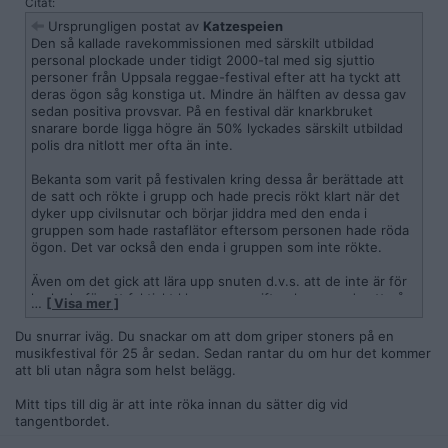
Citat:
Ursprungligen postat av
Katzespeien
Den så kallade ravekommissionen med särskilt utbildad
personal plockade under tidigt 2000-tal med sig sjuttio
personer från Uppsala reggae-festival efter att ha tyckt att
deras ögon såg konstiga ut. Mindre än hälften av dessa gav
sedan positiva provsvar. På en festival där knarkbruket
snarare borde ligga högre än 50% lyckades särskilt utbildad
polis dra nitlott mer ofta än inte.
Bekanta som varit på festivalen kring dessa år berättade att
de satt och rökte i grupp och hade precis rökt klart när det
dyker upp civilsnutar och börjar jiddra med den enda i
gruppen som hade rastaflätor eftersom personen hade röda
ögon. Det var också den enda i gruppen som inte rökte.
Även om det gick att lära upp snuten d.v.s. att de inte är för
korkade för att faktiskt klara av uppgiften kommer de att gå
…
[ Visa mer ]
andra faktorer än testets faktiska resultat. Tre blattar i en
audi kommer ha röda ögon nyktra och en artig kostymnisse i
Du snurrar iväg. Du snackar om att dom griper stoners på en
medelklassbil kommer inte ha röda ögon trots att han klippte
musikfestival för 25 år sedan. Sedan rantar du om hur det kommer
en gås för en halvtimme sedan
att bli utan några som helst belägg.
Eftersom testerna är och kommer att vara extremt dåliga,
Mitt tips till dig är att inte röka innan du sätter dig vid
d.v.s. ge båda många falska negativa och positiva innebär
tangentbordet.
lagförslaget att polisen i praktiken får kroppsinspektera vem