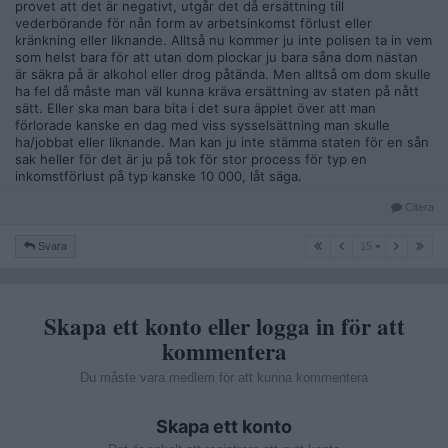
provet att det är negativt, utgår det då ersättning till
vederbörande för nån form av arbetsinkomst förlust eller
kränkning eller liknande. Alltså nu kommer ju inte polisen ta in vem
som helst bara för att utan dom plockar ju bara såna dom nästan
är säkra på är alkohol eller drog påtända. Men alltså om dom skulle
ha fel då måste man väl kunna kräva ersättning av staten på nått
sätt. Eller ska man bara bita i det sura äpplet över att man
förlorade kanske en dag med viss sysselsättning man skulle
ha/jobbat eller liknande. Man kan ju inte stämma staten för en sån
sak heller för det är ju på tok för stor process för typ en
inkomstförlust på typ kanske 10 000, låt säga.
Citera
15
Svara
15
Skapa ett konto eller logga in för att
kommentera
Du måste vara medlem för att kunna kommentera
Skapa ett konto