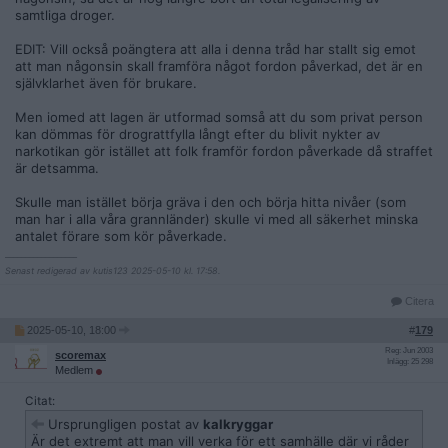
samtliga droger.
EDIT: Vill också poängtera att alla i denna tråd har stallt sig emot
att man någonsin skall framföra något fordon påverkad, det är en
självklarhet även för brukare.
Men iomed att lagen är utformad somså att du som privat person
kan dömmas för drograttfylla långt efter du blivit nykter av
narkotikan gör istället att folk framför fordon påverkade då straffet
är detsamma.
Skulle man istället börja gräva i den och börja hitta nivåer (som
man har i alla våra grannländer) skulle vi med all säkerhet minska
antalet förare som kör påverkade.
__________________
Senast redigerad av kutis123 2025-05-10 kl. 17:58.
Citera
2025-05-10, 18:00
#
179
Reg: Jun 2003
scoremax
Inlägg: 25 298
Medlem
Citat:
Ursprungligen postat av
kalkryggar
Är det extremt att man vill verka för ett samhälle där vi råder