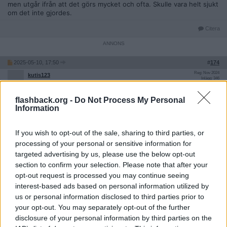
men utgår ifrån att det görs mycket och ofta. Skulle vara helt sjukt
om det inte gjordes.
Citera
2025-05-10, 17:50
#
174
Reg: Nov 2024
kutis123
Inlägg: 346
Medlem
Citat:
flashback.org -
Do Not Process My Personal
Information
Ursprungligen postat av
kalkryggar
Vad bubblar du om? Jag har inte koll på hur poliser
drogtestas men utgår ifrån att det görs mycket och ofta.
If you wish to opt-out of the sale, sharing to third parties, or
Skulle vara helt sjukt om det inte gjordes.
processing of your personal or sensitive information for
targeted advertising by us, please use the below opt-out
Du har alltså ingen aning om att vi även har en lag som skyddar
section to confirm your selection. Please note that after your
alla statligt anställda från att utsättas för integritetskränkande
opt-out request is processed you may continue seeing
metoder? Tex drogtest.
interest-based ads based on personal information utilized by
Har du aldrig frågat dig själv varför det inte blev några drogtester
us or personal information disclosed to third parties prior to
efter man hittat kokainspår i riksdagen?
your opt-out. You may separately opt-out of the further
disclosure of your personal information by third parties on the
Herregud vad tror du vi gormar över.