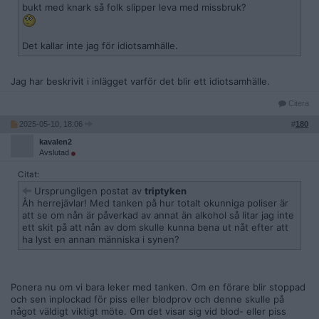
bukt med knark så folk slipper leva med missbruk?
Det kallar inte jag för idiotsamhälle.
Jag har beskrivit i inlägget varför det blir ett idiotsamhälle.
Citera
2025-05-10, 18:06
#
180
kavalen2
Avslutad
Citat:
Ursprungligen postat av
triptyken
Åh herrejävlar! Med tanken på hur totalt okunniga poliser är
att se om nån är påverkad av annat än alkohol så litar jag inte
ett skit på att nån av dom skulle kunna bena ut nåt efter att
ha lyst en annan människa i synen?
Ponera nu om vi bara leker med tanken. Om en förare blir stoppad
och sen inplockad för piss eller blodprov och denne skulle på
något väldigt viktigt möte. Om det visar sig vid blod- eller piss