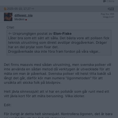
som helst efter eget tycke. Vad lagen skulle göra för skillnad
Citera
i praktiken vet jag inte eftersom polisen redan idag ljuger rakt
2025-05-10, 17:27
#
172
av om brottsmisstanke. Så fort någon inte vill sammarbeta
tycker man att deras ögon ser röda och torra ut och man
Reg: Nov 2006
different_trip
Inlägg: 8 237
hotar med att ta in folk till stationen om man nu inte
Medlem
legitimerar sig, tillåter dem att genomsöka bilen eller titta i
Citat:
väskan.
Ursprungligen postat av
Elon-Fiske
Edit: tappade några ord.
Låter bra som ett sätt att sålla. Det bästa vore att polisen fick
teknisk utrustning som direkt avslöjar drogpåverkan. Dräger
har en del prylar som fixar det.
Drogpåverkade ska inte föra fram fordon på våra vägar..
Det finns massvis med sådan utrustning, men svenska poliser vill
inte använda en sådan metod då verktygen är utvecklade för att
mäta om man är påverkad. Svenska poliser vill helst titta bakåt så
långt det går, därför kör man numera "ögonmetoden" för att
ursäkta att skicka folk på blodprov.
Helt jävla sinnessjukt att vi har en poliskår som går runt med ett
vitt jävla kort för att mäta berusning. Vilka idioter.
Edit:
För övrigt är detta helt sinnesjukt. Kontrollera ögonen, det är bara