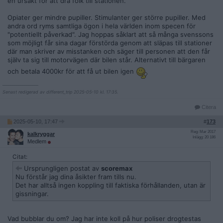
en ursäkt för att dra folk till stationen.
Opiater ger mindre pupiller. Stimulanter ger större pupiller. Med
andra ord ryms samtliga ögon i hela världen inom specen för
"potentiellt påverkad". Jag hoppas såklart att så många svenssons
som möjligt får sina dagar förstörda genom att släpas till stationer
där man skriver av misstanken och säger till personen att den får
själv ta sig till motorvägen där bilen står. Alternativt till bärgaren
och betala 4000kr för att få ut bilen igen
__________________
Senast redigerad av different_trip 2025-05-10 kl. 17:35.
Citera
2025-05-10, 17:47
#
173
Reg: Mar 2017
kalkryggar
Inlägg: 20 186
Medlem
Citat:
Ursprungligen postat av
scoremax
Nu förstår jag dina åsikter fram tills nu.
Det har alltså ingen koppling till faktiska förhållanden, utan är
gissningar.
Vad bubblar du om? Jag har inte koll på hur poliser drogtestas