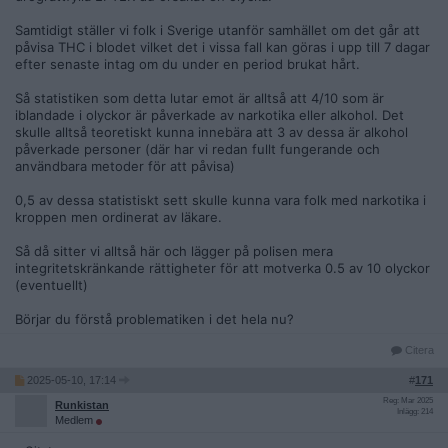
Samtidigt ställer vi folk i Sverige utanför samhället om det går att
påvisa THC i blodet vilket det i vissa fall kan göras i upp till 7 dagar
efter senaste intag om du under en period brukat hårt.
Så statistiken som detta lutar emot är alltså att 4/10 som är
iblandade i olyckor är påverkade av narkotika eller alkohol. Det
skulle alltså teoretiskt kunna innebära att 3 av dessa är alkohol
påverkade personer (där har vi redan fullt fungerande och
användbara metoder för att påvisa)
0,5 av dessa statistiskt sett skulle kunna vara folk med narkotika i
kroppen men ordinerat av läkare.
Så då sitter vi alltså här och lägger på polisen mera
integritetskränkande rättigheter för att motverka 0.5 av 10 olyckor
(eventuellt)
Börjar du förstå problematiken i det hela nu?
Citera
2025-05-10, 17:14
#
171
Reg: Mar 2025
Runkistan
Inlägg: 214
Medlem