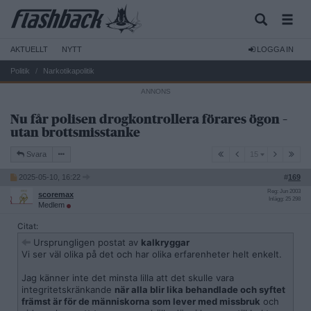
AKTUELLT
NYTT
LOGGA IN
Politik
Narkotikapolitik
Nu får polisen drogkontrollera förares ögon –
utan brottsmisstanke
15
Svara
15
2025-05-10, 16:22
#
169
Reg: Jun 2003
scoremax
Inlägg: 25 298
Medlem
Citat:
Ursprungligen postat av
kalkryggar
Vi ser väl olika på det och har olika erfarenheter helt enkelt.
Jag känner inte det minsta lilla att det skulle vara
integritetskränkande
när alla blir lika behandlade och syftet
främst är för de människorna som lever med missbruk
och