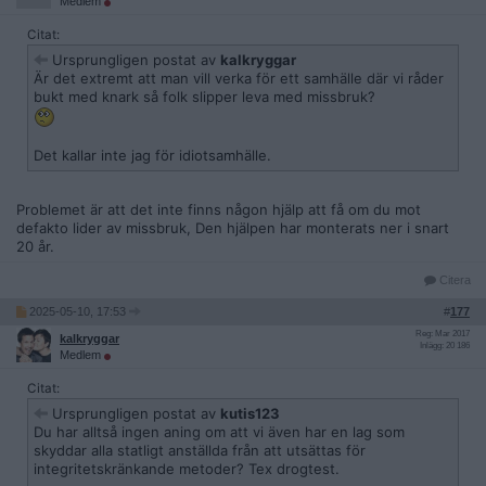
Medlem
Citat:
Ursprungligen postat av
kalkryggar
Är det extremt att man vill verka för ett samhälle där vi råder
bukt med knark så folk slipper leva med missbruk?
Det kallar inte jag för idiotsamhälle.
Problemet är att det inte finns någon hjälp att få om du mot
defakto lider av missbruk, Den hjälpen har monterats ner i snart
20 år.
Citera
2025-05-10, 17:53
#
177
Reg: Mar 2017
kalkryggar
Inlägg: 20 186
Medlem
Citat:
Ursprungligen postat av
kutis123
Du har alltså ingen aning om att vi även har en lag som
skyddar alla statligt anställda från att utsättas för
integritetskränkande metoder? Tex drogtest.