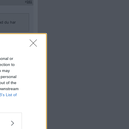
#
161
ad du har
iv.
ett kriminellt
 som det är nu. Så
sonal or
ection to
ou may
Citera
 personal
#
162
out of the
 downstream
B’s List of
 gång i månaden