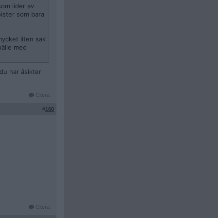
om lider av
oister som bara
mycket liten sak
hälle med
du har åsikter
Citera
#
160
Citera