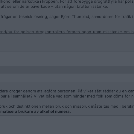
alkohol eller narkotika i kroppen. För att förebygga drograttfylla har poli
 att se om de är påverkade – utan någon brottsmisstanke.
terfrågar en teknisk lösning, säger Björn Thunblad, samordnare för trafik i
and/nu-far-polisen-drogkontrollera-forares-ogon-utan-misstanke-om-br
ldare droger genom att lagföra personen. På vilket sätt räddar du en c
 paria i samhället? Vi vet båda vad som händer med folk som döms för n
 bruk och distinktionen mellan bruk och missbruk måste tas med i beräk
blematisera brukare av alkohol numera.