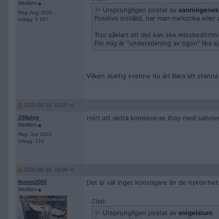
Medlem
Ursprungligen postat av
sanningene
Reg: Aug 2020
Positive inställd, har man narkotika eller 
Inlägg: 5 257
Tror såklart att det kan ske missbedömninga
För mig är "undersökning av ögon" lika sj
Vilken duktig svenne du är! Bara att stanna b
2025-05-10, 16:07
Hört att detta kombineras ihop med salivte
Z00plon
Medlem
Reg: Jun 2022
Inlägg: 178
2025-05-10, 16:08
Det är väl inget konstigare än de nykterhet
Nomis2000
Medlem
Citat:
Ursprungligen postat av
snigelslum