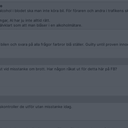
ko
alcohol i blodet ska man inte köra bil. För föraren och andra i trafikens sk
r, AI har ju inte alltid rätt.
älvklart som att man blåser i en alkoholmätare.
ilen och svara på alla frågor farbror blå ställer. Guilty until proven inno
st vid misstanke om brott. Har någon råkat ut för detta här på FB?
skontroller de utför utan misstanke idag.