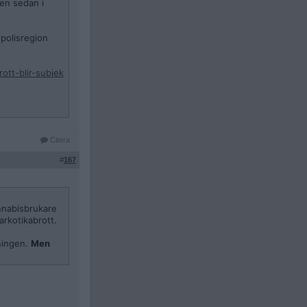
sen sedan i
 polisregion
ott-blir-subjek
Citera
#
167
annabisbrukare
arkotikabrott.
ningen.
Men