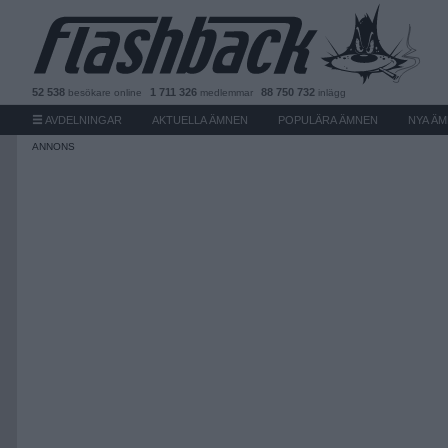
52 538
1 711 326
88 750 732
besökare
online
medlemmar
inlägg
AVDELNINGAR
AKTUELLA ÄMNEN
POPULÄRA ÄMNEN
NYA Ä