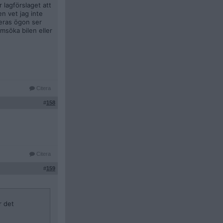
 lagförslaget att
en vet jag inte
deras ögon ser
omsöka bilen eller
Citera
#
158
Citera
#
159
r det