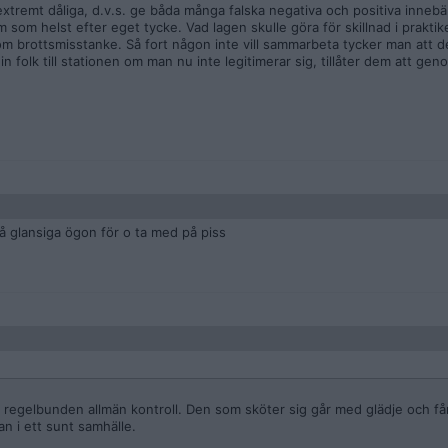
tremt dåliga, d.v.s. ge båda många falska negativa och positiva innebär
 som helst efter eget tycke. Vad lagen skulle göra för skillnad i praktik
 om brottsmisstanke. Så fort någon inte vill sammarbeta tycker man att 
n folk till stationen om man nu inte legitimerar sig, tillåter dem att gen
på glansiga ögon för o ta med på piss
 regelbunden allmän kontroll. Den som sköter sig går med glädje och få
n i ett sunt samhälle.