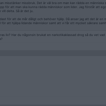
an misstänker missbruk. Det är väl bra om man kan rädda en människa s
upp för att man ska kunna rädda människor som lider. Jag förstår att eg
 vill delta. Så är det ju.
ast för att de mår dåligt och behöver hjälp. Då anser jag att det är en 
l för att hjälpa lidande människor samt att vi får ett mycket säkrare sam
deras liv? Har du någonsin brukat en narkotikaklassad drog så du vet vad 
a?