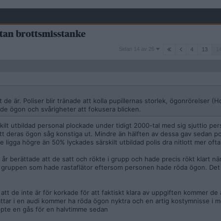
utan brottsmisstanke
Sidan
Sidan 14 av 26
4
13
1
14
av
26
tt de är. Poliser blir tränade att kolla pupillernas storlek, ögonrörelser (
de ögon och svårigheter att fokusera blicken.
lt utbildad personal plockade under tidigt 2000-tal med sig sjuttio per
att deras ögon såg konstiga ut. Mindre än hälften av dessa gav sedan po
 ligga högre än 50% lyckades särskilt utbildad polis dra nitlott mer ofta
 år berättade att de satt och rökte i grupp och hade precis rökt klart n
a i gruppen som hade rastaflätor eftersom personen hade röda ögon. Det
att de inte är för korkade för att faktiskt klara av uppgiften kommer de 
blattar i en audi kommer ha röda ögon nyktra och en artig kostymnisse i m
ppte en gås för en halvtimme sedan