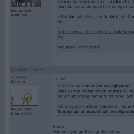
Fyra av tio förare som dör i trafiken har 
mars kunnat undersöka förares ögon för
Reg: Jan 2008
Inlägg: 698
– Det blir subjektivt, det är därför vi ef
öst.
https://www.svt.se/nyheter/lokalt/sorml
tivt
Vad anser ni om detta?
2025-05-10, 16:17
scoremax
Citat:
Medlem
Ursprungligen postat av
Logique88
Klart du inte räddar någon brukare av mi
genom att utlysa henne för kriminell och
Vår drogpolitik måste nyanseras. Typ av
Reg: Jun 2003
Sverige går åt motsatt håll, vi vill pro
Inlägg: 25 298
Precis.
Och tämligen godtyckligt dessutom.