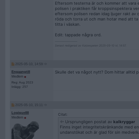
Eftersom testerna är och kommer att vara ex
polisen i praktiken får kroppsinspektera vem
eftersom polisen redan idag ljuger rakt av
röda och torra ut och man hotar med att ta i
titta i väskan.
Edit: tappade några ord.
__________________
Senast redigerad av Katzespeien 2025-05-10 kl. 14:57.
2025-05-10, 14:59
Skulle det va något nytt? Dom hittar alltid 
Engaangtill
Medlem
Reg: Aug 2023
Inlägg: 257
2025-05-10, 15:11
Logique88
Citat:
Medlem
Ursprungligen postat av
kalkryggar
Finns inget integritetskränkande med en
undanstökat och är glad för sin medverka