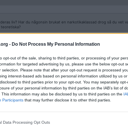
a deras liv? Har du någonsin brukat en narkotikaklassad drog så du vet v
a teoretiska?
 människor. Men man krossar inte heller deras liv. Man räddar deras l
.org -
Do Not Process My Personal Information
ar i fängelse eller ungdomshem i princip får en skola i kriminalitet och 
 måste givetvis också förändras. Samhället är trasigt och inget fungerar
to opt-out of the sale, sharing to third parties, or processing of your per
formation for targeted advertising by us, please use the below opt-out s
r selection. Please note that after your opt-out request is processed y
eing interest-based ads based on personal information utilized by us or
disclosed to third parties prior to your opt-out. You may separately opt-
losure of your personal information by third parties on the IAB’s list of
. This information may also be disclosed by us to third parties on the
IA
Participants
that may further disclose it to other third parties.
t drogtestas. Görs inte det? En stor skandal om inte det görs. Minst en
l Data Processing Opt Outs