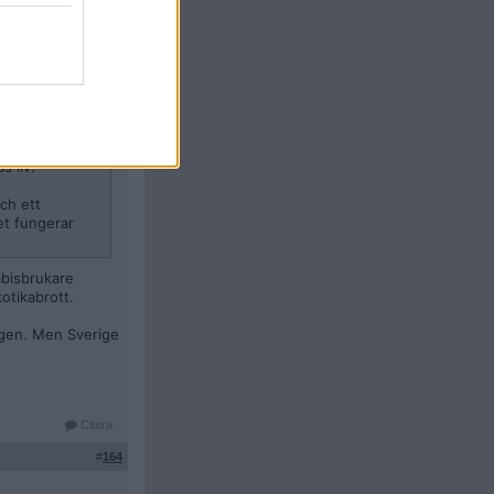
Citera
#
163
 liv.
ch ett
get fungerar
abisbrukare
otikabrott.
ngen. Men Sverige
Citera
#
164