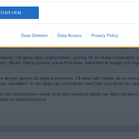
CONFIRM
Data Deletion
Data Access
Privacy Policy
xna människor. Men man krossar inte heller deras liv. Man räddar deras
amnar i fängelse eller ungdomshem i princip får en skola i kriminalitet o
i det. Så det måste givetvis också förändras. Samhället är trasigt och in
are droger genom att lagföra personen. På vilket sätt räddar du en cann
aria i samhället? Vi vet båda vad som händer med folk som döms för nark
ruk och distinktionen mellan bruk och missbruk måste tas med i beräkni
rukare av alkohol numera.