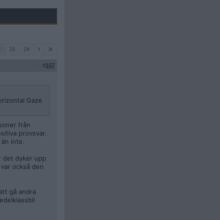
4
15
24
#
157
Horizontal Gaze
soner från
sitiva provsvar.
 än inte.
är det dyker upp
 var också den
att gå andra
edelklassbil