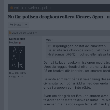
Politik
Narkotikapolitik
Nu får polisen drogkontrollera förares ögon – 
Svara
2025-05-10, 14:54
Katzespeien
Citat:
Medlem
Ursprungligen postat av
Runkistan
De är inte lika okunniga som du vill tro a
Nystagmus (HGN)), rodnad eller glasarta
Den så kallade ravekommissionen med särski
Uppsala reggae-festival efter att ha tyckt 
På en festival där knarkbruket snarare borde
Reg: Okt 2005
Inlägg: 3 045
Bekanta som varit på festivalen kring dessa
civilsnutar och börjar jiddra med den end
enda i gruppen som inte rökte.
Även om det gick att lära upp snuten d.v.s. 
faktorer än testets faktiska resultat. Tre 
kommer inte ha röda ögon trots att han kli