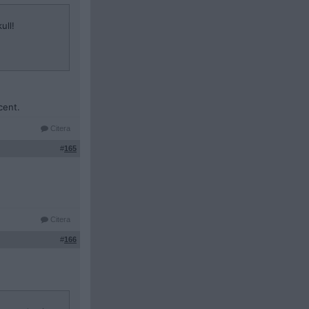
ull!
cent.
Citera
#
165
Citera
#
166