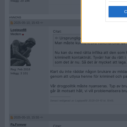
Inlägg: 20 186
2025-05-10, 15:43
Logique88
Citat:
Medlem
Ursprungligen postat av
kalkryggar
Man måste kunna kräva vuxenansvar av vu
Nu kan du med rätta inflika att den som h
kriminellt kontaktnät. Tyvärr har du rätt 
som det är nu. Så det är mycket att laga.
Reg: Feb 2016
Klart du inte räddar någon brukare av mild
Inlägg: 3 101
genom att utlysa henne för kriminell och p
Vår drogpolitik måste nyanseras. Typ av b
går åt motsatt håll, vi vill problematisera b
__________________
Senast redigerad av Logique88 2025-05-10 kl. 15:45.
2025-05-10, 15:55
Pa.Forever
Citat: