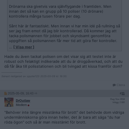
Drönarna ska givetvis vara självflygande i framtiden. Men
innan det så kan en grupp på 10 poliser (10 drönare)
kontrollera många tusen förare per dag.
Sånt här är fantastiskt. Men innan vi har min idé på rullning så
ser jag fram emot då jag blir kontrollerad. Då kommer jag att
tacka polismannen för jobbet och skyndsamt genomföra
uppgiften så polismannen får mer tid att göra fler kontroller.
…
[ Visa mer ]
Fantastiskt sånt här.
Hade du även tackat polisen om det visar sig att testet inte är
robust och felaktigt indikerade att du är drogpåverkad, och att du
då får åka till polisstationen och bli tvingad att kissa framför dom?
__________________
Senast redigerad av spyder123 2025-05-09 kl. 16:30.
Citera
2025-05-09, 16:43
#
11
Reg: Nov 2018
DrOutlaw
Inlägg: 2 660
Medlem
"Behöver inte längre misstänka för brott" det behövde dom vidriga
undermänniskorna göra innan heller, det är bara att säga "du har
röda ögon" och så är man misstänkt för brott.