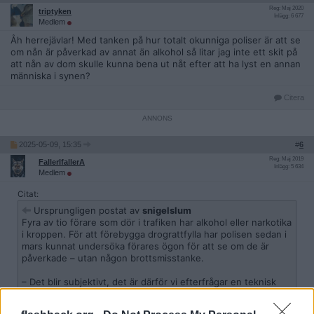
Reg: Maj 2020
triptyken
Inlägg: 6 677
Medlem
Åh herrejävlar! Med tanken på hur totalt okunniga poliser är att se
om nån är påverkad av annat än alkohol så litar jag inte ett skit på
att nån av dom skulle kunna bena ut nåt efter att ha lyst en annan
människa i synen?
Citera
2025-05-09, 15:35
#
6
Reg: Maj 2019
FallerIfallerA
Inlägg: 5 634
Medlem
Citat:
Ursprungligen postat av
snigelslum
Fyra av tio förare som dör i trafiken har alkohol eller narkotika
i kroppen. För att förebygga drograttfylla har polisen sedan i
mars kunnat undersöka förares ögon för att se om de är
påverkade – utan någon brottsmisstanke.
– Det blir subjektivt, det är därför vi efterfrågar en teknisk
lösning, säger Björn Thunblad, samordnare för trafik i
polisregion öst.