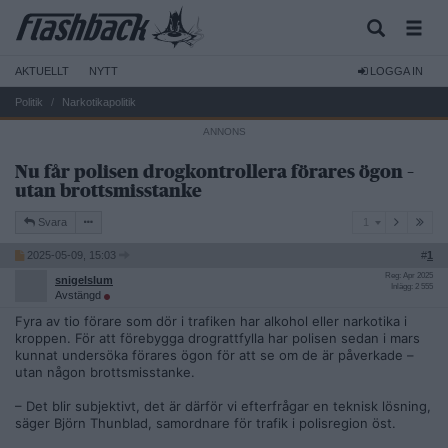
AKTUELLT
NYTT
LOGGA IN
Politik
Narkotikapolitik
Nu får polisen drogkontrollera förares ögon –
utan brottsmisstanke
1
Svara
1
2025-05-09, 15:03
#
1
Reg: Apr 2025
snigelslum
Inlägg: 2 555
Avstängd
Fyra av tio förare som dör i trafiken har alkohol eller narkotika i
kroppen. För att förebygga drograttfylla har polisen sedan i mars
kunnat undersöka förares ögon för att se om de är påverkade –
utan någon brottsmisstanke.
– Det blir subjektivt, det är därför vi efterfrågar en teknisk lösning,
säger Björn Thunblad, samordnare för trafik i polisregion öst.