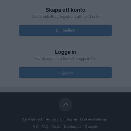
Skapa ett konto
Det är enkelt att registrera ett nytt konto
Bli medlem
Logga in
Har du redan ett konto? Logga in här
Logga in
Om Flashback
Annonsera
Integritet
Cookie-inställningar
A-Ö
FAQ
Regler
Moderatorer
Översikt