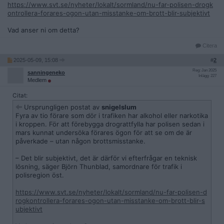
https://www.svt.se/nyheter/lokalt/sormland/nu-far-polisen-drogk
ontrollera-forares-ogon-utan-misstanke-om-brott-blir-subjektivt
Vad anser ni om detta?
Citera
2025-05-09, 15:08
#
2
Reg: Jan 2025
sanningeneko
Inlägg: 227
Medlem
Citat:
Ursprungligen postat av
snigelslum
Fyra av tio förare som dör i trafiken har alkohol eller narkotika
i kroppen. För att förebygga drograttfylla har polisen sedan i
mars kunnat undersöka förares ögon för att se om de är
påverkade – utan någon brottsmisstanke.
– Det blir subjektivt, det är därför vi efterfrågar en teknisk
lösning, säger Björn Thunblad, samordnare för trafik i
polisregion öst.
https://www.svt.se/nyheter/lokalt/sormland/nu-far-polisen-d
rogkontrollera-forares-ogon-utan-misstanke-om-brott-blir-s
ubjektivt