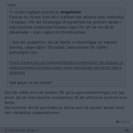
Citat:
Ursprungligen postat av
snigelslum
Fyra av tio förare som dör i trafiken har alkohol eller narkotika
i kroppen. För att förebygga drograttfylla har polisen sedan i
mars kunnat undersöka förares ögon för att se om de är
påverkade – utan någon brottsmisstanke.
– Det blir subjektivt, det är därför vi efterfrågar en teknisk
lösning, säger Björn Thunblad, samordnare för trafik i
polisregion öst.
https://www.svt.se/nyheter/lokalt/sormland/nu-far-polisen-d
rogkontrollera-forares-ogon-utan-misstanke-om-brott-blir-s
ubjektivt
Vad anser ni om detta?
Det blir sällan bra när polisen får göra egna bedömningar och jag
anser att de inte besitter kompetens till att utföra en kontroll som
detta.
Det kommer att bli pannkaka av detta som så mycket annat inom
den värdelösa organisationen.
Citera
2025-05-09, 15:34
#
5