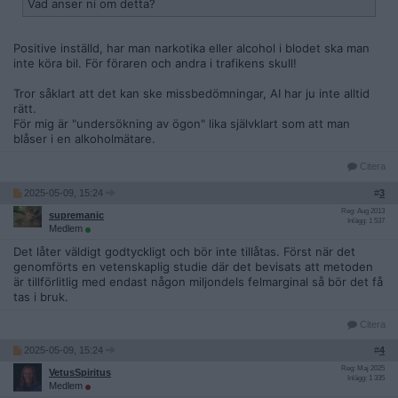
Vad anser ni om detta?
Positive inställd, har man narkotika eller alcohol i blodet ska man
inte köra bil. För föraren och andra i trafikens skull!
Tror såklart att det kan ske missbedömningar, AI har ju inte alltid
rätt.
För mig är "undersökning av ögon" lika självklart som att man
blåser i en alkoholmätare.
Citera
2025-05-09, 15:24
#
3
Reg: Aug 2013
supremanic
Inlägg: 1 537
Medlem
Det låter väldigt godtyckligt och bör inte tillåtas. Först när det
genomförts en vetenskaplig studie där det bevisats att metoden
är tillförlitlig med endast någon miljondels felmarginal så bör det få
tas i bruk.
Citera
2025-05-09, 15:24
#
4
Reg: Maj 2025
VetusSpiritus
Inlägg: 1 335
Medlem