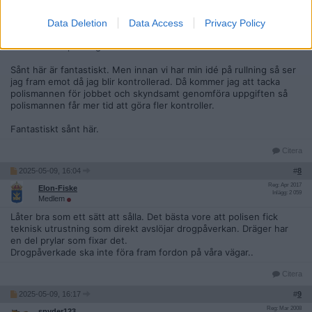
Drönarna ska givetvis vara självflygande i framtiden. Men innan
Data Deletion
Data Access
Privacy Policy
det så kan en grupp på 10 poliser (10 drönare) kontrollera många
tusen förare per dag.
Sånt här är fantastiskt. Men innan vi har min idé på rullning så ser
jag fram emot då jag blir kontrollerad. Då kommer jag att tacka
polismannen för jobbet och skyndsamt genomföra uppgiften så
polismannen får mer tid att göra fler kontroller.
Fantastiskt sånt här.
Citera
2025-05-09, 16:04
#
8
Reg: Apr 2017
Elon-Fiske
Inlägg: 2 059
Medlem
Låter bra som ett sätt att sålla. Det bästa vore att polisen fick
teknisk utrustning som direkt avslöjar drogpåverkan. Dräger har
en del prylar som fixar det.
Drogpåverkade ska inte föra fram fordon på våra vägar..
Citera
2025-05-09, 16:17
#
9
Reg: Mar 2008
spyder123