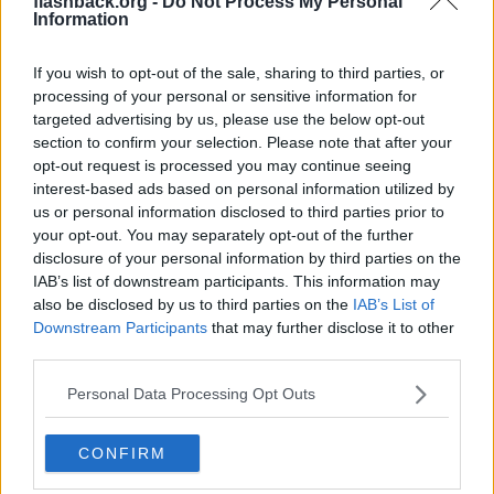
flashback.org -
Do Not Process My Personal
Information
https://www.svt.se/nyheter/lokalt/sormland/nu-far-polisen-d
rogkontrollera-forares-ogon-utan-misstanke-om-brott-blir-s
ubjektivt
If you wish to opt-out of the sale, sharing to third parties, or
processing of your personal or sensitive information for
Vad anser ni om detta?
targeted advertising by us, please use the below opt-out
section to confirm your selection. Please note that after your
Det har de redan gjort i många år utan hjälpmedel!
opt-out request is processed you may continue seeing
interest-based ads based on personal information utilized by
Citera
us or personal information disclosed to third parties prior to
2025-05-09, 15:48
#
7
your opt-out. You may separately opt-out of the further
Reg: Mar 2017
kalkryggar
disclosure of your personal information by third parties on the
Inlägg: 20 186
Medlem
IAB’s list of downstream participants. This information may
Citat:
also be disclosed by us to third parties on the
IAB’s List of
Ursprungligen postat av
snigelslum
Downstream Participants
that may further disclose it to other
Vad anser ni om detta?
third parties.
Personal Data Processing Opt Outs
Låter fantastiskt bra. En enkel kontroll.
Det borde finnas drönare som flög runt i tusental över trafiken
CONFIRM
som hela tiden gjorde dessa kontroller med kameror. När någon
flaggas som misstänkt så kontaktas föraren för ett obligatoriskt
test.