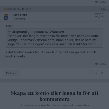
Citera
2025-05-09, 16:46
#
12
Reg: Apr 2017
Elon-Fiske
Inlägg: 2 059
Medlem
Citat:
Ursprungligen postat av
DrOutlaw
"Behöver inte längre misstänka för brott" det behövde dom
vidriga undermänniskorna göra innan heller, det är bara att
säga "du har röda ögon" och så är man misstänkt för brott.
Ja det funkar även idag. Används ofta mot kaxiga blattar och
gängkriminella
Citera
1
Svara
1
Skapa ett konto eller logga in för att
kommentera
Du måste vara medlem för att kunna kommentera