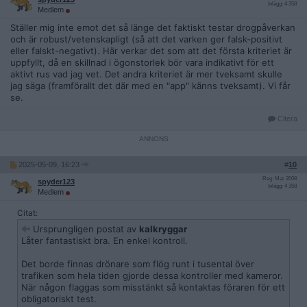
Inlägg: 4 358
Medlem
Ställer mig inte emot det så länge det faktiskt testar drogpåverkan
och är robust/vetenskapligt (så att det varken ger falsk-positivt
eller falskt-negativt). Här verkar det som att det första kriteriet är
uppfyllt, då en skillnad i ögonstorlek bör vara indikativt för ett
aktivt rus vad jag vet. Det andra kriteriet är mer tveksamt skulle
jag säga (framförallt det där med en "app" känns tveksamt). Vi får
se.
Citera
2025-05-09, 16:23
#
10
Reg: Mar 2008
spyder123
Inlägg: 4 358
Medlem
Citat:
Ursprungligen postat av
kalkryggar
Låter fantastiskt bra. En enkel kontroll.
Det borde finnas drönare som flög runt i tusental över
trafiken som hela tiden gjorde dessa kontroller med kameror.
När någon flaggas som misstänkt så kontaktas föraren för ett
obligatoriskt test.