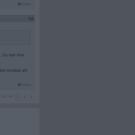
Citera
#
12
r. Du kan inte
ket innebär att
Citera
1 av 3
1
2