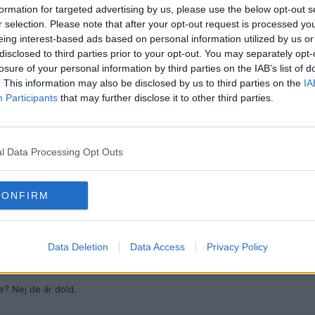
formation for targeted advertising by us, please use the below opt-out s
d är "Avslutat konto"?
r selection. Please note that after your opt-out request is processed y
eing interest-based ads based on personal information utilized by us or
disclosed to third parties prior to your opt-out. You may separately opt-
e användarkontons grejer manuellt.
losure of your personal information by third parties on the IAB’s list of
är
, och användarens inlägg
här.
. This information may also be disclosed by us to third parties on the
IA
Participants
that may further disclose it to other third parties.
inlägg, utan vill veta varför jag inte kan komma in på användarens profil d
l Data Processing Opt Outs
CONFIRM
70IQ
, du kan surfa "dolt", men det innebär enbart att du inte syns i listan över
Data Deletion
Data Access
Privacy Policy
e? Nej de är dold.