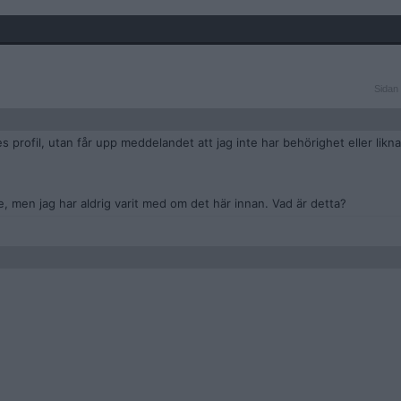
Sidan
Sidan 
1
av
3
 profil, utan får upp meddelandet att jag inte har behörighet eller likn
e, men jag har aldrig varit med om det här innan. Vad är detta?