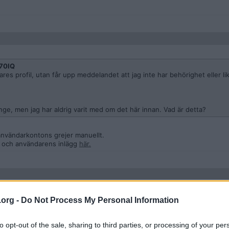
70IQ
res profil, utan får upp meddelandet att jag inte har behörighet eller l
nge, men jag har aldrig varit med om det här innan. Vad är detta?
användarkontons grejer manuellt.
, och användarens inlägg
här.
.org -
Do Not Process My Personal Information
bar
to opt-out of the sale, sharing to third parties, or processing of your per