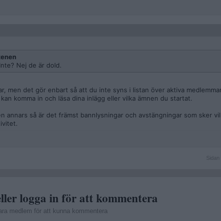
tenen
nte? Nej de är dold.
ngar, men det gör enbart så att du inte syns i listan över aktiva medlemma
e kan komma in och läsa dina inlägg eller vilka ämnen du startat.
en annars så är det främst bannlysningar och avstängningar som sker vil
vitet.
Sidan
Sidan 
1
av
3
ller logga in för att kommentera
ara medlem för att kunna kommentera