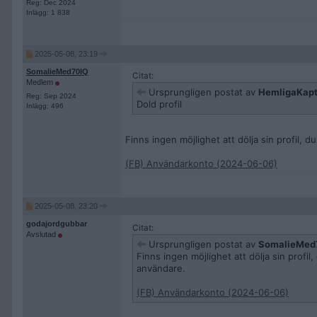
Reg: Dec 2024
Inlägg: 1 838
2025-05-08, 23:19
SomalieMed70IQ
Citat:
Medlem
Ursprungligen postat av
HemligaKap
Reg: Sep 2024
Dold profil
Inlägg: 496
Finns ingen möjlighet att dölja sin profil, d
(FB) Användarkonto (2024-06-06)
2025-05-08, 23:20
godajordgubbar
Citat:
Avslutad
Ursprungligen postat av
SomalieMed
Finns ingen möjlighet att dölja sin profil
användare.
(FB) Användarkonto (2024-06-06)