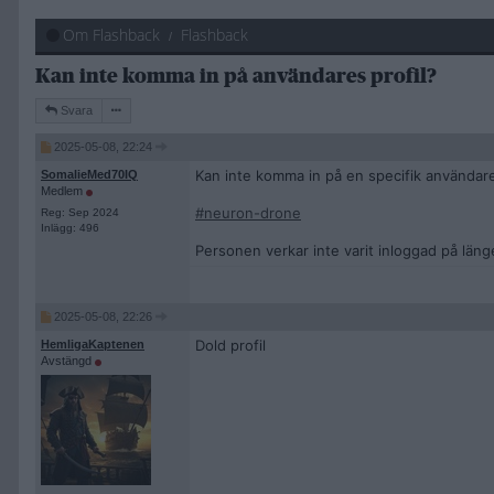
Om Flashback
Flashback
Kan inte komma in på användares profil?
Svara
2025-05-08, 22:24
Kan inte komma in på en specifik användares
SomalieMed70IQ
Medlem
#neuron-drone
Reg: Sep 2024
Inlägg: 496
Personen verkar inte varit inloggad på läng
2025-05-08, 22:26
Dold profil
HemligaKaptenen
Avstängd