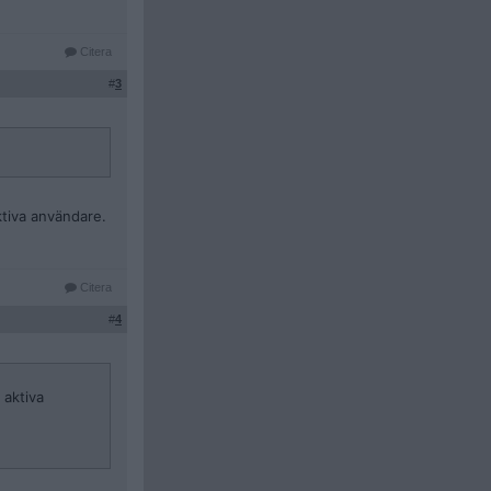
Citera
#
3
aktiva användare.
Citera
#
4
 aktiva