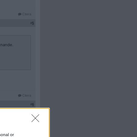
Citera
#
5
iknande.
Citera
#
6
sonal or