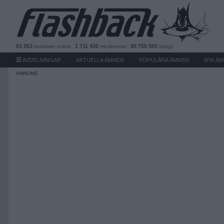
61 953
1 711 420
88 755 560
besökare
online
medlemmar
inlägg
AVDELNINGAR
AKTUELLA ÄMNEN
POPULÄRA ÄMNEN
NYA Ä