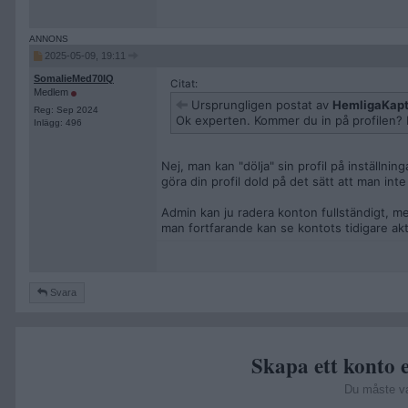
2025-05-09, 19:11
SomalieMed70IQ
Citat:
Medlem
Ursprungligen postat av
HemligaKap
Reg: Sep 2024
Ok experten. Kommer du in på profilen? I
Inlägg: 496
Nej, man kan "dölja" sin profil på inställni
göra din profil dold på det sätt att man int
Admin kan ju radera konton fullständigt, m
man fortfarande kan se kontots tidigare akti
Svara
Skapa ett konto e
Du måste v