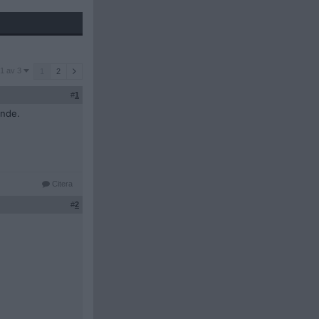
1 av 3
1
2
#
1
ande.
Citera
#
2