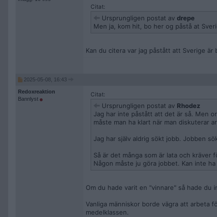
Citat:
Ursprungligen postat av
drepe
Men ja, kom hit, bo her og påstå at Sver
Kan du citera var jag påstått att Sverige är
2025-05-08, 16:43
Redoxreaktion
Citat:
Bannlyst
Ursprungligen postat av
Rhodez
Jag har inte påstått att det är så. Men o
måste man ha klart när man diskuterar ar
Jag har själv aldrig sökt jobb. Jobben sö
Så är det många som är lata och kräver 
Någon måste ju göra jobbet. Kan inte ha f
Om du hade varit en "vinnare" så hade du int
Vanliga människor borde vägra att arbeta för
medelklassen.