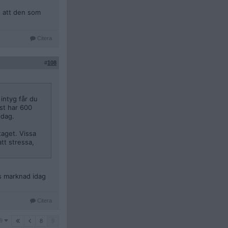
g att den som
Citera
#
108
intyg får du
nst har 600
idag.
taget. Vissa
att stressa,
ös marknad idag
Citera
9
8
9