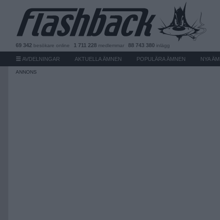
69 342
1 711 228
88 743 380
besökare
online
medlemmar
inlägg
AVDELNINGAR
AKTUELLA ÄMNEN
POPULÄRA ÄMNEN
NYA Ä