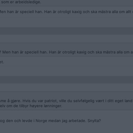
k som er arbeidsledige.
en han är speciell han. Han är otroligt kaxig och ska mästra alla om allt 
 Men han är speciell han. Han är otroligt kaxig och ska mästra alla om all
et.
e å gjøre. Hvis du var patriot, ville du selvfølgelig vært i ditt eget la
selv om de tilbyr høyere lønninger.
 tog den och levde i Norge medan jag arbetade. Snylta?