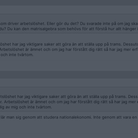
som driver arbetslöshet. Eller gör du det? Du svarade inte på om jag ska
u? Du kan den matrisalgebra som behövs för att förstå hur allt hänger i
löshet har jag viktigare saker att göra än att ställa upp på trams. Dessut
rbetslöshet är ämnet och om jag har förstått dig rätt så har jag mer er
g och inte tvärtom.
etslöshet har jag viktigare saker att göra än att ställa upp på trams. Des
. Arbetslöshet är ämnet och om jag har förstått dig rätt så har jag mer
dig av mig och inte tvärtom.
lär man sig genom att studera nationalekonomi. Inte genom att vara en 