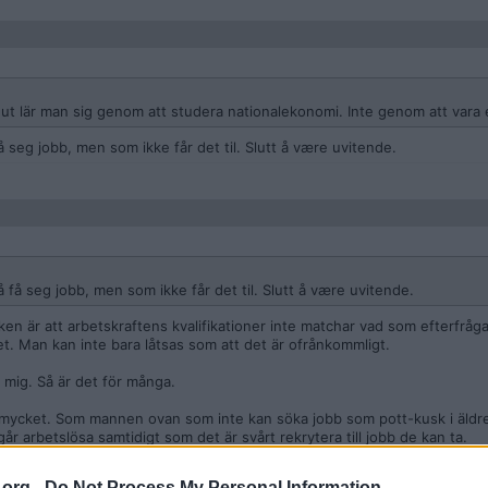
ut lär man sig genom att studera nationalekonomi. Inte genom att vara e
seg jobb, men som ikke får det til. Slutt å være uvitende.
få seg jobb, men som ikke får det til. Slutt å være uvitende.
aken är att arbetskraftens kvalifikationer inte matchar vad som efterfråg
t. Man kan inte bara låtsas som att det är ofrånkommligt.
r mig. Så är det för många.
r mycket. Som mannen ovan som inte kan söka jobb som pott-kusk i äld
år arbetslösa samtidigt som det är svårt rekrytera till jobb de kan ta.
.org -
Do Not Process My Personal Information