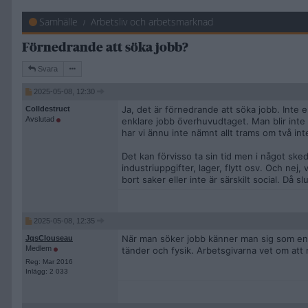
Samhälle
Arbetsliv och arbetsmarknad
Förnedrande att söka jobb?
Svara
2025-05-08, 12:30
Ja, det är förnedrande att söka jobb. Inte 
Colldestruct
Avslutad
enklare jobb överhuvudtaget. Man blir inte en
har vi ännu inte nämnt allt trams om två in
Det kan förvisso ta sin tid men i något ske
industriuppgifter, lager, flytt osv. Och nej
bort saker eller inte är särskilt social. Då 
2025-05-08, 12:35
När man söker jobb känner man sig som en
JqsClouseau
Medlem
tänder och fysik. Arbetsgivarna vet om att 
Reg: Mar 2016
Inlägg: 2 033