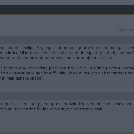
Sidan
Sidan 9 av 
9
av
9
ens med ett finslipat CV, anpassat personligt brev och bifogade gamla in
s kallad till intervju och i värsta fall visar det sig att en städtjänst ha
tervjuer och personlighetstest osv. som kontorsjobb har idag.
de får man nog ett enklare jobb som inte kräver utbildning överhuvudtag
, vården passar verkligen inte för alla. Absolut inte om du har tendens att
slutar man ganska snabbt.
 negerslav som står på en uppochnedvänd sockerlåda medan slavhandl
man är i beroendeställning och utnyttjar detta maximalt.