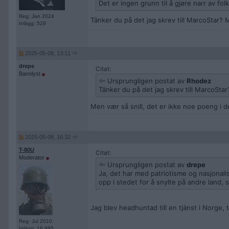
Det er ingen grunn til å gjøre narr av fol
Reg: Jan 2024
Tänker du på det jag skrev till MarcoStar? M
Inlägg: 529
2025-05-08, 13:11
drepe
Citat:
Bannlyst
Ursprungligen postat av
Rhodez
Tänker du på det jag skrev till MarcoStar?
Men vær så snill, det er ikke noe poeng i d
2025-05-08, 16:32
T-80U
Citat:
Moderator
Ursprungligen postat av
drepe
Ja, det har med patriotisme og nasjonalism
opp i stedet for å snylte på andre land, 
Jag blev headhuntad till en tjänst i Norge,
Reg: Jul 2010
Inlägg: 16 995