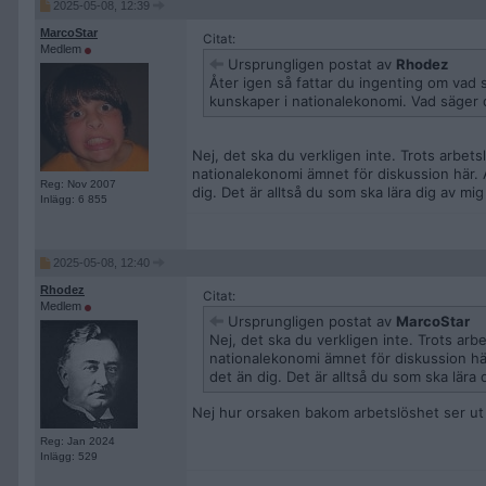
2025-05-08, 12:39
MarcoStar
Citat:
Medlem
Ursprungligen postat av
Rhodez
Åter igen så fattar du ingenting om vad 
kunskaper i nationalekonomi. Vad säger d
Nej, det ska du verkligen inte. Trots arbets
nationalekonomi ämnet för diskussion här. A
Reg: Nov 2007
dig. Det är alltså du som ska lära dig av mi
Inlägg: 6 855
2025-05-08, 12:40
Rhodez
Citat:
Medlem
Ursprungligen postat av
MarcoStar
Nej, det ska du verkligen inte. Trots arb
nationalekonomi ämnet för diskussion här
det än dig. Det är alltså du som ska lära 
Nej hur orsaken bakom arbetslöshet ser ut 
Reg: Jan 2024
Inlägg: 529