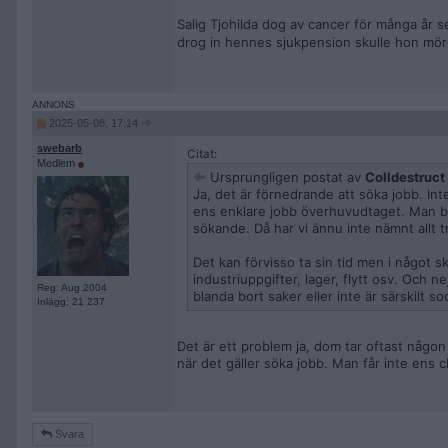
Salig Tjohilda dog av cancer för många år 
drog in hennes sjukpension skulle hon mör
2025-05-08, 17:14
swebarb
Citat:
Medlem
Ursprungligen postat av
Colldestruct
Ja, det är förnedrande att söka jobb. Int
ens enklare jobb överhuvudtaget. Man blir 
sökande. Då har vi ännu inte nämnt allt 
Det kan förvisso ta sin tid men i något 
industriuppgifter, lager, flytt osv. Och n
Reg: Aug 2004
blanda bort saker eller inte är särskilt s
Inlägg: 21 237
Det är ett problem ja, dom tar oftast någon
när det gäller söka jobb. Man får inte ens 
Svara