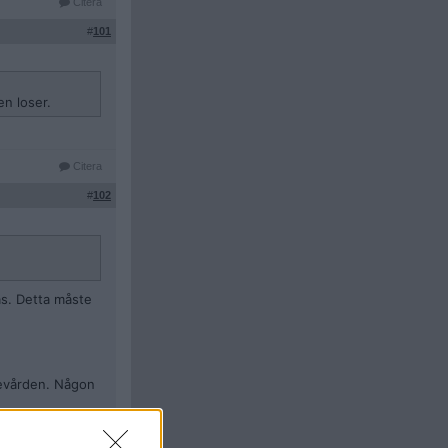
Citera
#
101
n loser.
Citera
#
102
as. Detta måste
revården. Någon
Citera