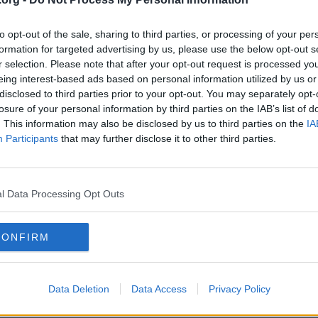
to opt-out of the sale, sharing to third parties, or processing of your per
formation for targeted advertising by us, please use the below opt-out s
r selection. Please note that after your opt-out request is processed y
rsaken är att arbetskraftens kvalifikationer inte matchar vad som efterfr
eing interest-based ads based on personal information utilized by us or
betslöshet. Man kan inte bara låtsas som att det är ofrånkommligt.
disclosed to third parties prior to your opt-out. You may separately opt-
losure of your personal information by third parties on the IAB’s list of
ker mig. Så är det för många.
. This information may also be disclosed by us to third parties on the
IA
innbiller meg ikke at det vanlige "skaff deg en jobb" er løsningen.
Participants
that may further disclose it to other third parties.
et, og sliter veldig hardt for ikke å være det.
som er arbeidsledige.
l Data Processing Opt Outs
CONFIRM
eg innbiller meg ikke at det vanlige "skaff deg en jobb" er løsningen.
Data Deletion
Data Access
Privacy Policy
e det, og sliter veldig hardt for ikke å være det.