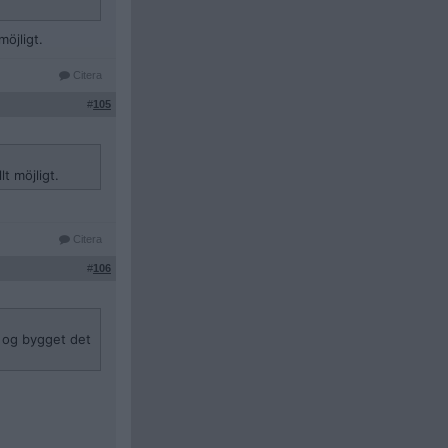
möjligt.
Citera
#
105
t möjligt.
Citera
#
106
nd og bygget det