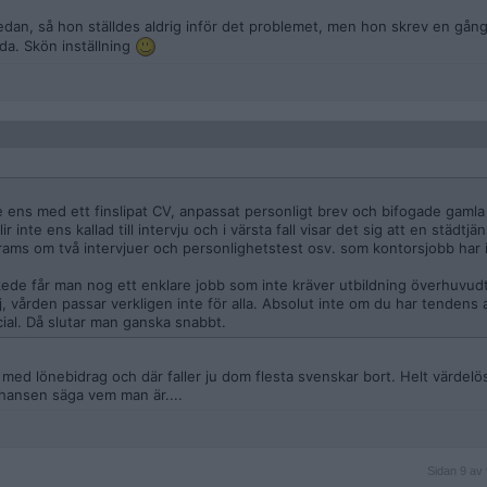
sedan, så hon ställdes aldrig inför det problemet, men hon skrev en gån
da. Skön inställning
e ens med ett finslipat CV, anpassat personligt brev och bifogade gamla 
inte ens kallad till intervju och i värsta fall visar det sig att en städtjä
trams om två intervjuer och personlighetstest osv. som kontorsjobb har 
skede får man nog ett enklare jobb som inte kräver utbildning överhuvud
ej, vården passar verkligen inte för alla. Absolut inte om du har tendens 
ocial. Då slutar man ganska snabbt.
 med lönebidrag och där faller ju dom flesta svenskar bort. Helt värdel
chansen säga vem man är....
Sidan
Sidan 9 av 
9