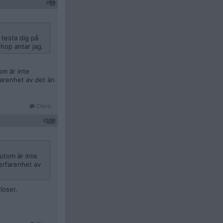
#
99
 testa dig på
hop antar jag.
om är inte
farenhet av det än
Citera
#
100
sutom är inte
 erfarenhet av
loser.