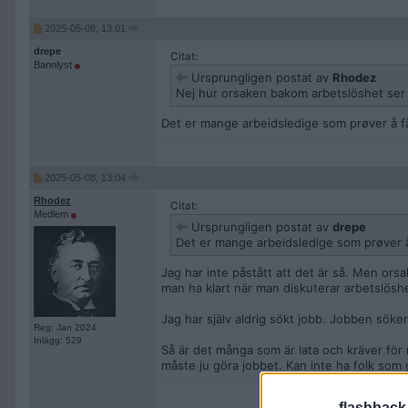
2025-05-08, 13:01
drepe
Citat:
Bannlyst
Ursprungligen postat av
Rhodez
Nej hur orsaken bakom arbetslöshet ser 
Det er mange arbeidsledige som prøver å få 
2025-05-08, 13:04
Rhodez
Citat:
Medlem
Ursprungligen postat av
drepe
Det er mange arbeidsledige som prøver å 
Jag har inte påstått att det är så. Men ors
man ha klart när man diskuterar arbetslöshe
Jag har själv aldrig sökt jobb. Jobben söke
Reg: Jan 2024
Inlägg: 529
Så är det många som är lata och kräver fö
måste ju göra jobbet. Kan inte ha folk som g
flashback