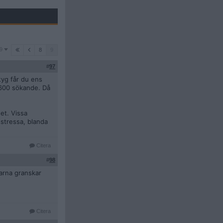
9
8
9
#
97
tyg får du ens
r 600 sökande. Då
et. Vissa
 stressa, blanda
Citera
#
98
arna granskar
Citera