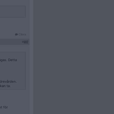
Citera
#
107
ågas. Detta
ldrevården.
kan ta.
et för