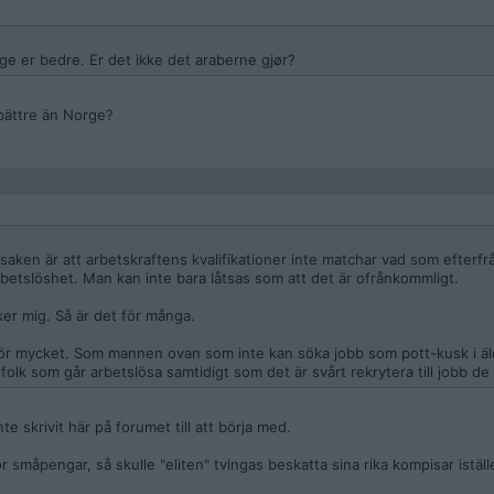
ige er bedre. Er det ikke det araberne gjør?
 bättre än Norge?
rsaken är att arbetskraftens kvalifikationer inte matchar vad som efterfr
betslöshet. Man kan inte bara låtsas som att det är ofrånkommligt.
ker mig. Så är det för många.
för mycket. Som mannen ovan som inte kan söka jobb som pott-kusk i ä
olk som går arbetslösa samtidigt som det är svårt rekrytera till jobb de 
e skrivit här på forumet till att börja med.
 småpengar, så skulle "eliten" tvingas beskatta sina rika kompisar iställ