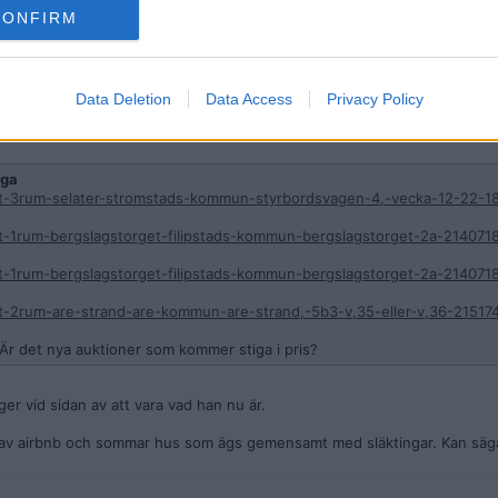
a 22% på vinsten från hyresinkomsten?
CONFIRM
Data Deletion
Data Access
Privacy Policy
ga
t-3rum-selater-stromstads-kommun-styrbordsvagen-4,-vecka-12-22-1
-1rum-bergslagstorget-filipstads-kommun-bergslagstorget-2a-214071
-1rum-bergslagstorget-filipstads-kommun-bergslagstorget-2a-214071
-2rum-are-strand-are-kommun-are-strand,-5b3-v,35-eller-v,36-21517
 Är det nya auktioner som kommer stiga i pris?
er vid sidan av att vara vad han nu är.
t av airbnb och sommar hus som ägs gemensamt med släktingar. Kan säga