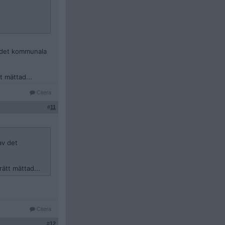
v det kommunala
 mättad...
Citera
#
11
av det
ätt mättad...
Citera
#
12