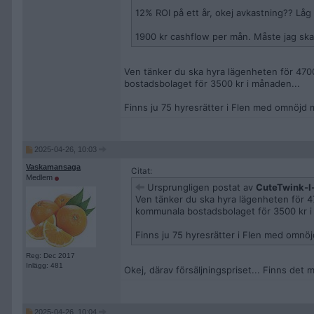
12% ROI på ett år, okej avkastning?? Låg 
1900 kr cashflow per mån. Måste jag sk
Ven tänker du ska hyra lägenheten för 4700
bostadsbolaget för 3500 kr i månaden...
Finns ju 75 hyresrätter i Flen med omnöjd 
2025-04-26, 10:03
Vaskamansaga
Citat:
Medlem
Ursprungligen postat av
CuteTwink-I
Ven tänker du ska hyra lägenheten för 47
kommunala bostadsbolaget för 3500 kr i
Finns ju 75 hyresrätter i Flen med omnö
Reg: Dec 2017
Inlägg: 481
Okej, därav försäljningspriset... Finns det
2025-04-26, 10:04