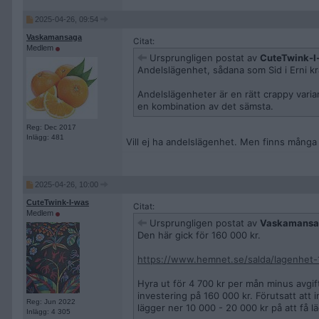
2025-04-26, 09:54
Vaskamansaga
Citat:
Medlem
Ursprungligen postat av
CuteTwink-I
Andelslägenhet, sådana som Sid i Erni krä
Andelslägenheter är en rätt crappy vari
en kombination av det sämsta.
Reg: Dec 2017
Inlägg: 481
Vill ej ha andelslägenhet. Men finns mång
2025-04-26, 10:00
CuteTwink-I-was
Citat:
Medlem
Ursprungligen postat av
Vaskamansa
Den här gick för 160 000 kr.
https://www.hemnet.se/salda/lagenhet
Hyra ut för 4 700 kr per mån minus avgif
investering på 160 000 kr. Förutsatt att 
Reg: Jun 2022
lägger ner 10 000 - 20 000 kr på att få l
Inlägg: 4 305