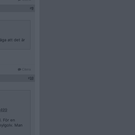
#
9
ga att det är
Citera
#
10
6499
. För en
inylgolv. Man