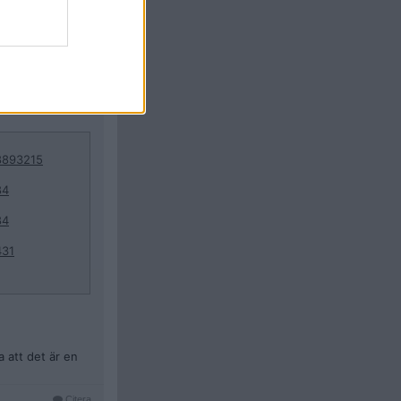
Citera
#
8
8893215
84
84
431
 att det är en
Citera