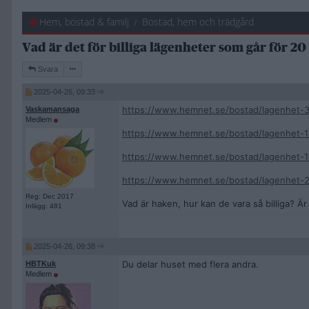
Hem, bostad & familj
Bostad, hem och trädgård
Vad är det för billiga lägenheter som går för 
Svara
2025-04-26, 09:33
https://www.hemnet.se/bostad/lagenhet-
Vaskamansaga
Medlem
https://www.hemnet.se/bostad/lagenhet-1
https://www.hemnet.se/bostad/lagenhet-1
https://www.hemnet.se/bostad/lagenhet-2
Reg: Dec 2017
Vad är haken, hur kan de vara så billiga? Ä
Inlägg: 481
2025-04-26, 09:38
Du delar huset med flera andra.
HBTKuk
Medlem