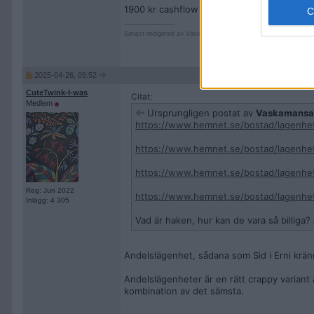
1900 kr cashflow per mån. Måste jag skatt
__________________
Senast redigerad av Vaskamansaga 2025-04-26 kl. 09:54.
2025-04-26, 09:52
CuteTwink-I-was
Citat:
Medlem
Ursprungligen postat av
Vaskamansa
https://www.hemnet.se/bostad/lagenhe
https://www.hemnet.se/bostad/lagenhet
https://www.hemnet.se/bostad/lagenhet
Reg: Jun 2022
https://www.hemnet.se/bostad/lagenhet
Inlägg: 4 305
Vad är haken, hur kan de vara så billiga?
Andelslägenhet, sådana som Sid i Erni kräng
Andelslägenheter är en rätt crappy varian
kombination av det sämsta.