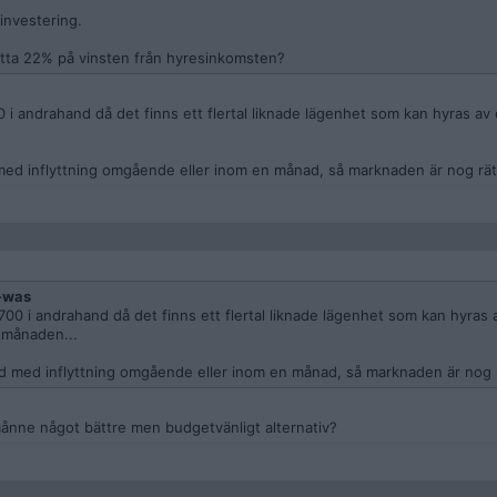
investering.
atta 22% på vinsten från hyresinkomsten?
 i andrahand då det finns ett flertal liknade lägenhet som kan hyras a
med inflyttning omgående eller inom en månad, så marknaden är nog rätt
-was
00 i andrahand då det finns ett flertal liknade lägenhet som kan hyras 
 månaden...
jd med inflyttning omgående eller inom en månad, så marknaden är nog r
 månne något bättre men budgetvänligt alternativ?