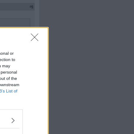
#
6
eten?
sonal or
ection to
Citera
ou may
 personal
out of the
#
7
 downstream
B’s List of
99
För en investering
ägger ner 10 000 -