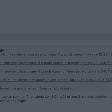
ga
t-3rum-selater-stromstads-kommun-styrbordsvagen-4,-vecka-12-22-1
-1rum-bergslagstorget-filipstads-kommun-bergslagstorget-2a-214071
-1rum-bergslagstorget-filipstads-kommun-bergslagstorget-2a-214071
-2rum-are-strand-are-kommun-are-strand,-5b3-v,35-eller-v,36-21517
 Är det nya auktioner som kommer stiga i pris?
or per år som du får använda dom? De två i mitten är samma lägenhet, trol
lativt hög avgift.