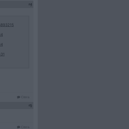
#
4
8893215
84
84
431
Citera
#
5
Citera