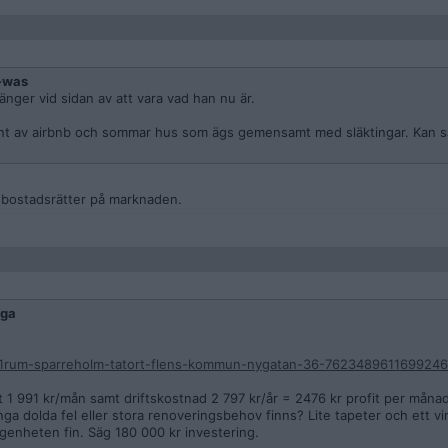
-was
nger vid sidan av att vara vad han nu är.
ant av airbnb och sommar hus som ägs gemensamt med släktingar. Kan sä
a bostadsrätter på marknaden.
ga
-1rum-sparreholm-tatort-flens-kommun-nygatan-36-762348961169924
t 1 991 kr/mån samt driftskostnad 2 797 kr/år = 2476 kr profit per månad
inga dolda fel eller stora renoveringsbehov finns? Lite tapeter och ett v
ägenheten fin. Säg 180 000 kr investering.