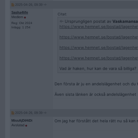
2025-04-26, 09:39
Sasha4life
Citat:
Medlem
Ursprungligen postat av
Vaskamansa
Reg: Okt 2024
https://www.hemnet.se/bostad/lagenhe
Inlägg: 1 254
https://www.hemnet.se/bostad/lagenhet
https://www.hemnet.se/bostad/lagenhet
https://www.hemnet.se/bostad/lagenhet
Vad är haken, hur kan de vara så billiga?
Den första är ju en andelslägenhet och du t
Även sista länken är också andelslägenhet
2025-04-26, 09:39
Om jag har förstått det hela rätt nu så kan 
MissAjDiHiDi
Avslutad