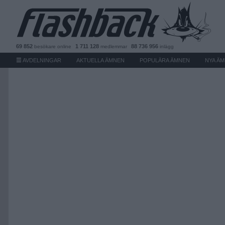
69 852
1 711 128
88 736 956
besökare
online
medlemmar
inlägg
AVDELNINGAR
AKTUELLA ÄMNEN
POPULÄRA ÄMNEN
NYA Ä