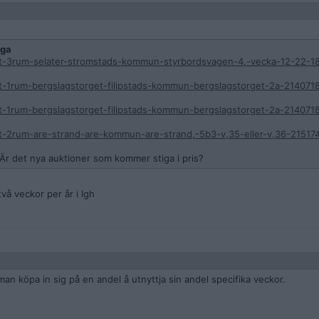
ga
t-3rum-selater-stromstads-kommun-styrbordsvagen-4,-vecka-12-22-1
-1rum-bergslagstorget-filipstads-kommun-bergslagstorget-2a-214071
-1rum-bergslagstorget-filipstads-kommun-bergslagstorget-2a-214071
-2rum-are-strand-are-kommun-are-strand,-5b3-v,35-eller-v,36-21517
 Är det nya auktioner som kommer stiga i pris?
vå veckor per år i lgh
man köpa in sig på en andel å utnyttja sin andel specifika veckor.