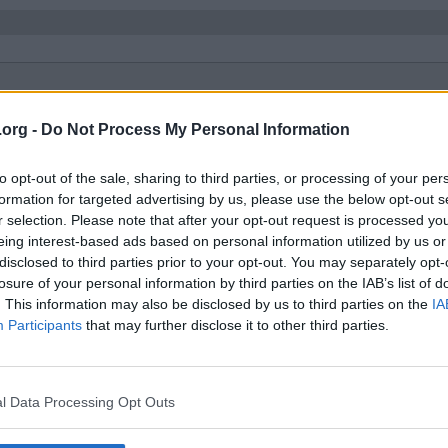
.org -
Do Not Process My Personal Information
orget 2A för 30 000 står som bostadsrätt, då äger väl jag hela lägenh
to opt-out of the sale, sharing to third parties, or processing of your per
formation for targeted advertising by us, please use the below opt-out s
r selection. Please note that after your opt-out request is processed y
eing interest-based ads based on personal information utilized by us or
disclosed to third parties prior to your opt-out. You may separately opt-
losure of your personal information by third parties on the IAB’s list of
. This information may also be disclosed by us to third parties on the
IA
Participants
that may further disclose it to other third parties.
rum-sparreholm-tatort-flens-kommun-nygatan-36-76234896116992464
 991 kr/mån samt driftskostnad 2 797 kr/år = 2476 kr profit per månad. 
eller stora renoveringsbehov finns? Lite tapeter och ett vinylgolv. Man l
 000 kr investering.
l Data Processing Opt Outs
vestering.