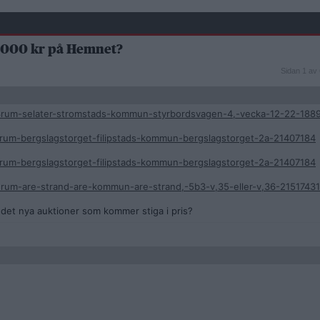
20 000 kr på Hemnet?
Sidan
Sidan 1 av 
1
av
6
3rum-selater-stromstads-kommun-styrbordsvagen-4,-vecka-12-22-188
rum-bergslagstorget-filipstads-kommun-bergslagstorget-2a-21407184
rum-bergslagstorget-filipstads-kommun-bergslagstorget-2a-21407184
rum-are-strand-are-kommun-are-strand,-5b3-v,35-eller-v,36-21517431
r det nya auktioner som kommer stiga i pris?