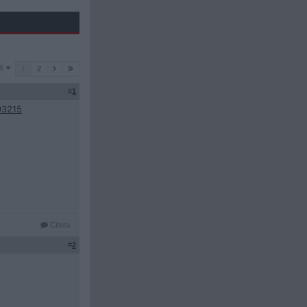
6
1
2
#
1
93215
Citera
#
2