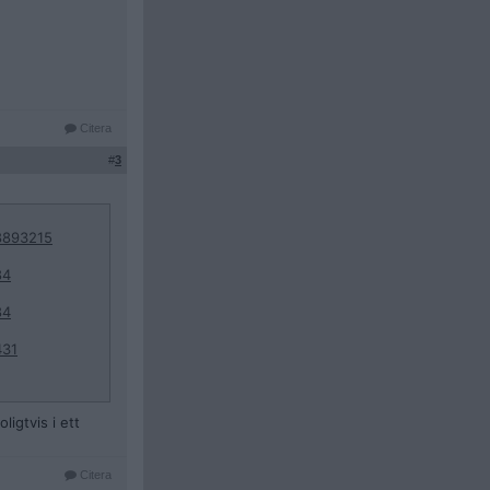
Citera
#
3
8893215
84
84
431
igtvis i ett
Citera