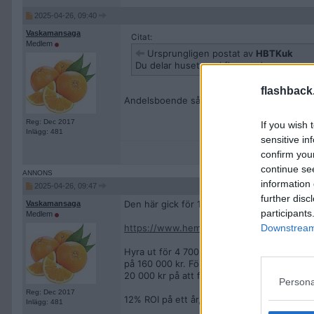
2025-04-26, 09:40
Vaskamansaga
Citat:
Medlem
Ursprungligen postat av
HBTKuk
Du delar huset med flera andra.
flashback
Andelsboende så delar man, men Bergslagst
Reg: Dec 2017
If you wish 
Inlägg: 481
sensitive in
confirm you
continue se
information 
2025-04-26, 09:47
further disc
Den här gick för 160 000 kr.
Vaskamansaga
participants
Medlem
Downstream 
https://www.hemnet.se/salda/lagenhet-1
Hyra ut för 4 700 kr per mån minus avgift 1
på 160 000 kr. Förutsatt att inga dolda fel 
20 000 kr på att få lägenheten fin. Säg 180
Persona
Reg: Dec 2017
12% ROI på ett år, okej avkastning?? Låg in
Inlägg: 481