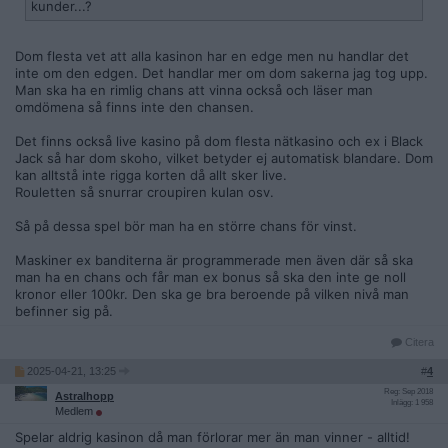
kunder...?
Dom flesta vet att alla kasinon har en edge men nu handlar det
inte om den edgen. Det handlar mer om dom sakerna jag tog upp.
Man ska ha en rimlig chans att vinna också och läser man
omdömena så finns inte den chansen.
Det finns också live kasino på dom flesta nätkasino och ex i Black
Jack så har dom skoho, vilket betyder ej automatisk blandare. Dom
kan alltstå inte rigga korten då allt sker live.
Rouletten så snurrar croupiren kulan osv.
Så på dessa spel bör man ha en större chans för vinst.
Maskiner ex banditerna är programmerade men även där så ska
man ha en chans och får man ex bonus så ska den inte ge noll
kronor eller 100kr. Den ska ge bra beroende på vilken nivå man
befinner sig på.
Citera
2025-04-21, 13:25
#
4
Reg: Sep 2018
Astralhopp
Inlägg: 1 958
Medlem
Spelar aldrig kasinon då man förlorar mer än man vinner - alltid!