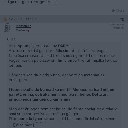
tidiga morgnar rent generellt.
Citera
2025-04-21, 14:44
#
9
Reg: Jan 2025
manfalang
Inlägg: 781
Medlem
Citat:
Ursprungligen postat av
DARYL
Alla kasinon (riktiga eller nätkasinon), alltifrån las vegas
fabulösa crapsbord med folk i smoking ner till din lokala jack
vegas maskin på pizzerian, finns enbart för att mjölka folk på
pengar.
I längden kan du aldrig vinna, det vore en matematisk
omöjlighet.
I teorin skulle du kunna åka ner till Monaco, satsa 1 miljon
på rött, vinna, och åka hem med två miljoner. Detta är i
princip enda gången du kan vinna.
Men det är ingen som spelar så, de flesta spelar med relativt
små summor och istället många gånger.
Eftersom alla typer av spel är till bankens fördel så kommer
du med tiden att förlora allt du satsar.
…
[ Visa mer ]