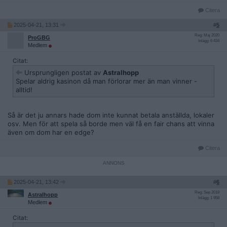
Citera
2025-04-21, 13:31
#
5
Reg: Maj 2020
ProGBG
Inlägg: 6 434
Medlem
Citat:
Ursprungligen postat av
Astralhopp
Spelar aldrig kasinon då man förlorar mer än man vinner -
alltid!
Så är det ju annars hade dom inte kunnat betala anställda, lokaler
osv. Men för att spela så borde men väl få en fair chans att vinna
även om dom har en edge?
Citera
2025-04-21, 13:42
#
6
Reg: Sep 2018
Astralhopp
Inlägg: 1 958
Medlem
Citat: