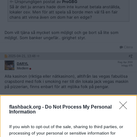
Ursprungligen postat av
ProGBG
Så är det ju annars hade dom inte kunnat betala anställda,
lokaler osv. Men för att spela så borde men väl få en fair
chans att vinna även om dom har en edge?
Dom vill tjäna så mycket som möjligt och ge bort så lite som
möjligt. Som banker ungefär.. girighet styr.
Citera
2025-04-21, 13:48
#
7
Reg: Apr 2019
DARYL
Inlägg: 675
Medlem
Alla kasinon (riktiga eller nätkasinon), alltifrån las vegas fabulösa
crapsbord med folk i smoking ner till din lokala jack vegas maskin
på pizzerian, finns enbart för att mjölka folk på pengar.
I längden kan du aldrig vinna, det vore en matematisk omöjlighet.
flashback.org -
Do Not Process My Personal
I teorin skulle du kunna åka ner till Monaco, satsa 1 miljon på rött,
Information
vinna, och åka hem med två miljoner. Detta är i princip enda
gången du kan vinna.
If you wish to opt-out of the sale, sharing to third parties, or
Men det är ingen som spelar så, de flesta spelar med relativt små
processing of your personal or sensitive information for
summor och istället många gånger.