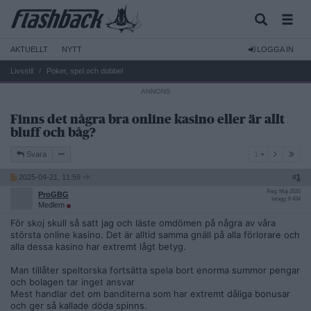
AKTUELLT
NYTT
LOGGA IN
Livsstil
Poker, spel och dobbel
Finns det några bra online kasino eller är allt
bluff och båg?
1
Svara
1
2025-04-21, 11:59
#
1
Reg: Maj 2020
ProGBG
Inlägg: 6 434
Medlem
För skoj skull så satt jag och läste omdömen på några av våra
största online kasino. Det är alltid samma gnäll på alla förlorare och
alla dessa kasino har extremt lågt betyg.
Man tillåter speltorska fortsätta spela bort enorma summor pengar
och bolagen tar inget ansvar
Mest handlar det om banditerna som har extremt dåliga bonusar
och ger så kallade döda spinns.