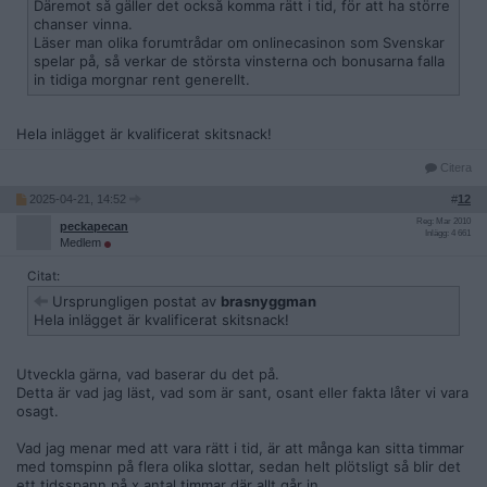
Däremot så gäller det också komma rätt i tid, för att ha större
chanser vinna.
Läser man olika forumtrådar om onlinecasinon som Svenskar
spelar på, så verkar de största vinsterna och bonusarna falla
in tidiga morgnar rent generellt.
Hela inlägget är kvalificerat skitsnack!
Citera
2025-04-21, 14:52
#
12
Reg: Mar 2010
peckapecan
Inlägg: 4 661
Medlem
Citat:
Ursprungligen postat av
brasnyggman
Hela inlägget är kvalificerat skitsnack!
Utveckla gärna, vad baserar du det på.
Detta är vad jag läst, vad som är sant, osant eller fakta låter vi vara
osagt.
Vad jag menar med att vara rätt i tid, är att många kan sitta timmar
med tomspinn på flera olika slottar, sedan helt plötsligt så blir det
ett tidsspann på x antal timmar där allt går in.