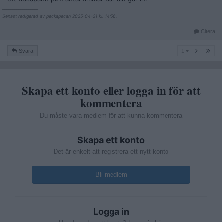
__________________
Senast redigerad av peckapecan 2025-04-21 kl. 14:56.
Citera
1
Svara
1
Skapa ett konto eller logga in för att
kommentera
Du måste vara medlem för att kunna kommentera
Skapa ett konto
Det är enkelt att registrera ett nytt konto
Bli medlem
Logga in