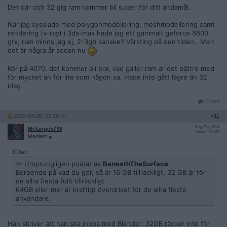
Det där och 32 gig ram kommer bli super för ditt ändamål.
När jag sysslade med polygonmodellering, meshmodellering samt
rendering (v-ray) i 3ds-max hade jag ett gammalt geforce 8800
gtx, ram minns jag ej, 2-3gb kanske? Värsting på den tiden.. Men
det är några år sedan nu
Kör på 4070, det kommer bli bra, vad gäller ram är det bättre med
för mycket än för lite som någon sa. Hade inte gått lägre än 32
idag.
Citera
2025-03-25, 23:18
#
11
Reg: Aug 2009
Melange5738
Inlägg: 36 476
Medlem
Citat:
Ursprungligen postat av
BeneathTheSurface
Beroende på vad du gör, så är 16 GB tillräckligt, 32 GB är för
de allra flesta fullt tillräckligt.
64GB eller mer är kraftigt överdrivet för de allra flesta
användare.
Han skriver att han ska jobba med Blender. 32GB räcker inte för