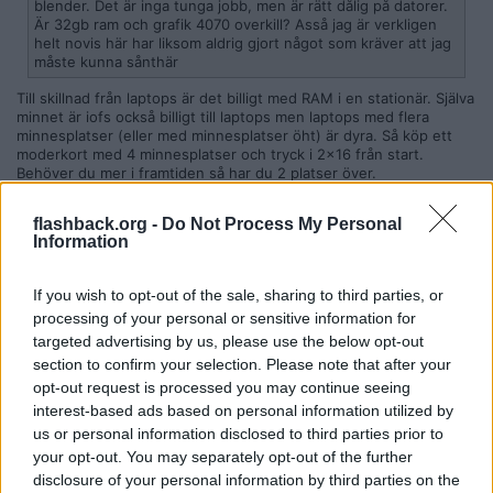
blender. Det är inga tunga jobb, men är rätt dålig på datorer.
Är 32gb ram och grafik 4070 overkill? Asså jag är verkligen
helt novis här har liksom aldrig gjort något som kräver att jag
måste kunna sånthär
Till skillnad från laptops är det billigt med RAM i en stationär. Själva
minnet är iofs också billigt till laptops men laptops med flera
minnesplatser (eller med minnesplatser öht) är dyra. Så köp ett
moderkort med 4 minnesplatser och tryck i 2x16 från start.
Behöver du mer i framtiden så har du 2 platser över.
Citera
flashback.org -
Do Not Process My Personal
Information
2025-03-25, 17:47
#
7
Jappodaim
Avslutad
If you wish to opt-out of the sale, sharing to third parties, or
Tack för info låter bra
processing of your personal or sensitive information for
targeted advertising by us, please use the below opt-out
Citera
section to confirm your selection. Please note that after your
2025-03-25, 20:28
#
8
opt-out request is processed you may continue seeing
Reg: Dec 2009
Arne.Anka
interest-based ads based on personal information utilized by
Inlägg: 39 890
Moderator
us or personal information disclosed to third parties prior to
32Gb är minimum för stationär dator, 2x16 ddr5 ligger på under
your opt-out. You may separately opt-out of the further
1000kr och 2x32GB kan du hitta för under 2000kr idag.
disclosure of your personal information by third parties on the