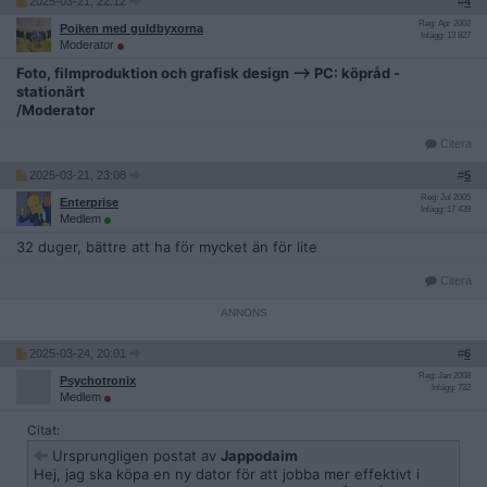
2025-03-21, 22:12
#
4
Reg: Apr 2002
Pojken med guldbyxorna
Inlägg: 13 827
Moderator
Foto, filmproduktion och grafisk design --> PC: köpråd -
stationärt
/Moderator
Citera
2025-03-21, 23:08
#
5
Reg: Jul 2005
Enterprise
Inlägg: 17 439
Medlem
32 duger, bättre att ha för mycket än för lite
Citera
2025-03-24, 20:01
#
6
Reg: Jan 2008
Psychotronix
Inlägg: 732
Medlem
Citat:
Ursprungligen postat av
Jappodaim
Hej, jag ska köpa en ny dator för att jobba mer effektivt i