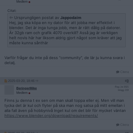
Medlem
Citat:
Ursprungligen postat av
Jappodaim
Hej, jag ska köpa en ny dator för att jobba mer effektivt i
blender. Det är inga tunga jobb, men är rätt dålig på datorer.
Är 32gb ram och grafik 4070 overkill? Asså jag är verkligen
helt novis här har liksom aldrig gjort något som kräver att jag
måste kunna sånthär
Varför frågar du inte på dess "community", de lär ju kunna svara i
detalj.
Citera
2025-03-20, 18:46
#
3
Reg: Jul 2021
BeringerMike
Inlägg: 219
Medlem
Finns ju denna t ex sen om man skall toppa eller ej. Men vill man
tycka det är kul och flyter på ska man nog satsa på mitt emellan i
alla fall även på hobbynivå Inget kul om det blir för mycket väntan
https://www.blender.org/download/requirements/
Citera