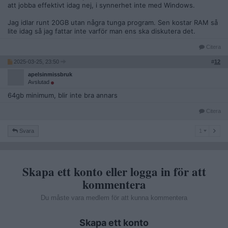
att jobba effektivt idag nej, i synnerhet inte med Windows.
Jag idlar runt 20GB utan några tunga program. Sen kostar RAM så
lite idag så jag fattar inte varför man ens ska diskutera det.
Citera
2025-03-25, 23:50
#
12
apelsinmissbruk
Avslutad
64gb minimum, blir inte bra annars
Citera
1
Svara
1
Skapa ett konto eller logga in för att
kommentera
Du måste vara medlem för att kunna kommentera
Skapa ett konto