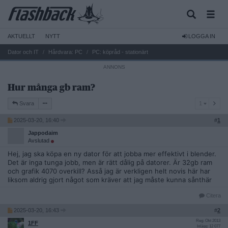
AKTUELLT
NYTT
LOGGA IN
Dator och IT
Hårdvara: PC
PC: köpråd - stationärt
Hur många gb ram?
1
Svara
1
2025-03-20, 16:40
#
1
Jappodaim
Avslutad
Hej, jag ska köpa en ny dator för att jobba mer effektivt i blender.
Det är inga tunga jobb, men är rätt dålig på datorer. Är 32gb ram
och grafik 4070 overkill? Asså jag är verkligen helt novis här har
liksom aldrig gjort något som kräver att jag måste kunna sånthär
Citera
2025-03-20, 16:43
#
2
Reg: Okt 2013
1FF
Inlägg: 12 077