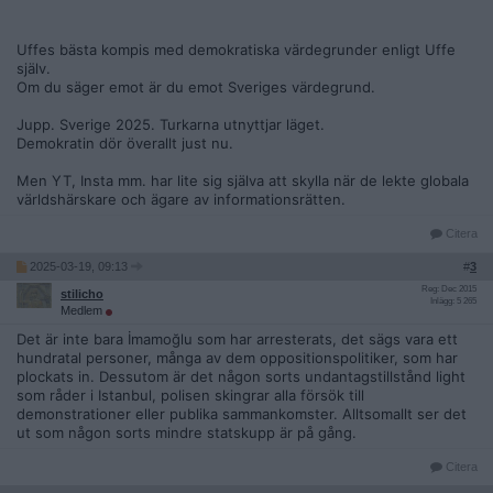
Uffes bästa kompis med demokratiska värdegrunder enligt Uffe
själv.
Om du säger emot är du emot Sveriges värdegrund.
Jupp. Sverige 2025. Turkarna utnyttjar läget.
Demokratin dör överallt just nu.
Men YT, Insta mm. har lite sig själva att skylla när de lekte globala
världshärskare och ägare av informationsrätten.
Citera
2025-03-19, 09:13
#
3
Reg: Dec 2015
stilicho
Inlägg: 5 265
Medlem
Det är inte bara İmamoğlu som har arresterats, det sägs vara ett
hundratal personer, många av dem oppositionspolitiker, som har
plockats in. Dessutom är det någon sorts undantagstillstånd light
som råder i Istanbul, polisen skingrar alla försök till
demonstrationer eller publika sammankomster. Alltsomallt ser det
ut som någon sorts mindre statskupp är på gång.
Citera