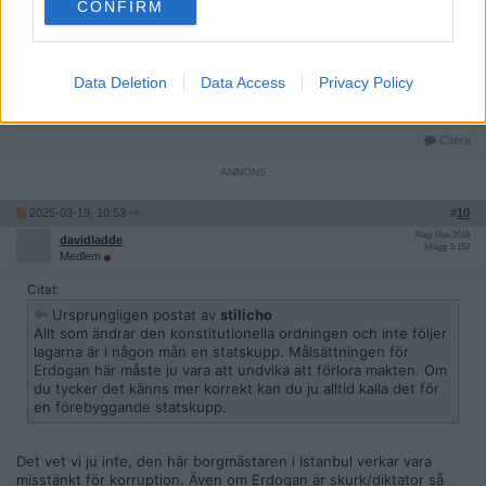
CONFIRM
En
self-coup
(eller autocoup) är en statskupp av någon som
kommit till makten på lagligt sätt. (Vet inte vad det kallas på
svenska. På norska kallas det selvkupp eller autokupp.)
Data Deletion
Data Access
Privacy Policy
__________________
Senast redigerad av Hominem 2025-03-19 kl. 10:55.
Citera
2025-03-19, 10:53
#
10
Reg: Nov 2018
davidladde
Inlägg: 5 152
Medlem
Citat:
Ursprungligen postat av
stilicho
Allt som ändrar den konstitutionella ordningen och inte följer
lagarna är i någon mån en statskupp. Målsättningen för
Erdogan här måste ju vara att undvika att förlora makten. Om
du tycker det känns mer korrekt kan du ju alltid kalla det för
en förebyggande statskupp.
Det vet vi ju inte, den här borgmästaren i Istanbul verkar vara
misstänkt för korruption. Även om Erdogan är skurk/diktator så