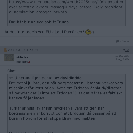
https://www.theguardian.com/world/2025/mar/19/istanbul-m
ayor-arrested-ekrem-imamoglu-days-before-likely-presidenti
al-nomination-erdogan-ntwnfb
Det här blir en skolbok åt Trump
Är det inte precis vad EU gjort i Rumänien?
Citera
2025-03-19, 11:03
#
12
Reg: Dec 2015
stilicho
Inlägg: 5 265
Medlem
Citat:
Ursprungligen postat av
davidladde
Det vet vi ju inte, den här borgmästaren i Istanbul verkar vara
misstänkt för korruption. Även om Erdogan är skurk/diktator
så betyder det ju inte att Erdogan i just det här fallet faktiskt
kanske följer lagen.
Turkar är hala jävlar kan mycket väl vara att den här
borgmästaren är korrupt och att Erdogan då passar på att
bura in honom för att slippa bli av med makten.