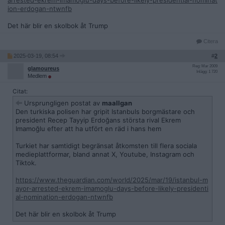
arrested-ekrem-imamoglu-days-before-likely-presidential-nominat
ion-erdogan-ntwnfb
Det här blir en skolbok åt Trump
Citera
2025-03-19, 08:54
#
2
Reg: Mar 2009
glamoureus
Inlägg: 1 720
Medlem
Citat:
Ursprungligen postat av
maallgan
Den turkiska polisen har gripit Istanbuls borgmästare och
president Recep Tayyip Erdoğans största rival Ekrem
Imamoğlu efter att ha utfört en räd i hans hem
Turkiet har samtidigt begränsat åtkomsten till flera sociala
medieplattformar, bland annat X, Youtube, Instagram och
Tiktok.
https://www.theguardian.com/world/2025/mar/19/istanbul-m
ayor-arrested-ekrem-imamoglu-days-before-likely-presidenti
al-nomination-erdogan-ntwnfb
Det här blir en skolbok åt Trump