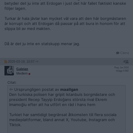
betyder det ju inte att Erdogan i just det här fallet faktiskt kanske
följer lagen.
Turkar är hala jävlar kan mycket väl vara att den här borgmästaren
är korrupt och att Erdogan då passar på att bura in honom för att
slippa bli av med makten.
Då är det ju inte en statskupp menar jag.
Citera
2025-03-19, 10:57
#
11
Reg: Jan 2024
Galejan
Inlägg: 6 882
Medlem
Citat:
Ursprungligen postat av
maallgan
Den turkiska polisen har gripit Istanbuls borgmästare och
president Recep Tayyip Erdoğans största rival Ekrem
Imamoğlu efter att ha utfört en räd i hans hem
Turkiet har samtidigt begränsat åtkomsten till flera sociala
medieplattformar, bland annat X, Youtube, Instagram och
Tiktok.