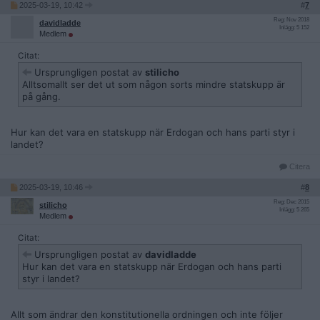
2025-03-19, 10:42
#
7
Reg: Nov 2018
davidladde
Inlägg: 5 152
Medlem
Citat:
Ursprungligen postat av
stilicho
Alltsomallt ser det ut som någon sorts mindre statskupp är
på gång.
Hur kan det vara en statskupp när Erdogan och hans parti styr i
landet?
Citera
2025-03-19, 10:46
#
8
Reg: Dec 2015
stilicho
Inlägg: 5 265
Medlem
Citat:
Ursprungligen postat av
davidladde
Hur kan det vara en statskupp när Erdogan och hans parti
styr i landet?
Allt som ändrar den konstitutionella ordningen och inte följer