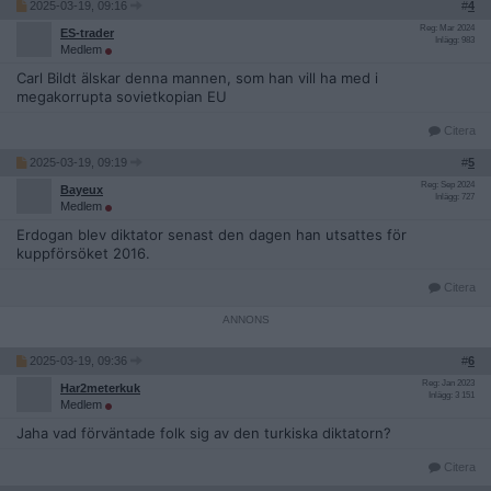
2025-03-19, 09:16
#
4
Reg: Mar 2024
ES-trader
Inlägg: 983
Medlem
Carl Bildt älskar denna mannen, som han vill ha med i
megakorrupta sovietkopian EU
Citera
2025-03-19, 09:19
#
5
Reg: Sep 2024
Bayeux
Inlägg: 727
Medlem
Erdogan blev diktator senast den dagen han utsattes för
kuppförsöket 2016.
Citera
2025-03-19, 09:36
#
6
Reg: Jan 2023
Har2meterkuk
Inlägg: 3 151
Medlem
Jaha vad förväntade folk sig av den turkiska diktatorn?
Citera