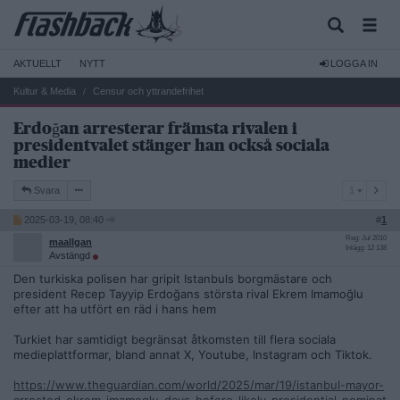
AKTUELLT
NYTT
LOGGA IN
Kultur & Media
Censur och yttrandefrihet
Erdoğan arresterar främsta rivalen i
presidentvalet stänger han också sociala
medier
1
Svara
1
2025-03-19, 08:40
#
1
Reg: Jul 2010
maallgan
Inlägg: 12 138
Avstängd
Den turkiska polisen har gripit Istanbuls borgmästare och
president Recep Tayyip Erdoğans största rival Ekrem Imamoğlu
efter att ha utfört en räd i hans hem
Turkiet har samtidigt begränsat åtkomsten till flera sociala
medieplattformar, bland annat X, Youtube, Instagram och Tiktok.
https://www.theguardian.com/world/2025/mar/19/istanbul-mayor-