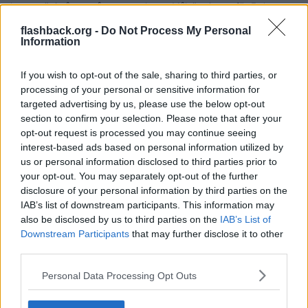
lagarna är i någon mån en statskupp. Målsättningen för Erdogan
här måste ju vara att undvika att förlora makten. Om du tycker det
känns mer korrekt kan du ju alltid kalla det för en förebyggande
flashback.org -
Do Not Process My Personal
statskupp.
Information
Citera
If you wish to opt-out of the sale, sharing to third parties, or
2025-03-19, 10:53
#
9
processing of your personal or sensitive information for
Reg: Maj 2013
Hominem
targeted advertising by us, please use the below opt-out
Inlägg: 7 504
Medlem
section to confirm your selection. Please note that after your
Citat:
opt-out request is processed you may continue seeing
interest-based ads based on personal information utilized by
Ursprungligen postat av
davidladde
Hur kan det vara en statskupp när Erdogan och hans parti
us or personal information disclosed to third parties prior to
styr i landet?
your opt-out. You may separately opt-out of the further
disclosure of your personal information by third parties on the
IAB’s list of downstream participants. This information may
also be disclosed by us to third parties on the
IAB’s List of
Citat:
Downstream Participants
that may further disclose it to other
Ursprungligen postat av
stilicho
Allt som ändrar den konstitutionella ordningen och inte följer
third parties.
lagarna är i någon mån en statskupp. Målsättningen för
Erdogan här måste ju vara att undvika att förlora makten. Om
Personal Data Processing Opt Outs
du tycker det känns mer korrekt kan du ju alltid kalla det för
en förebyggande statskupp.