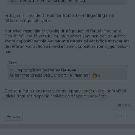
Då är det ju inte en statskupp menar jag.
Erdogan är president. Han har formellt sett ingenting med
rättsskipningen att göra.
Huruvida Imamoğlu är skyldig till något kan vi förstås inte veta.
Och lär väl inte få veta heller. Men sättet som han och en massa
andra oppositionspolitiker har arresterats på ett bräde antyder att
det inte är korruption så mycket som opposition som ligger bakom
här.
Citat:
Ursprungligen postat av
Galejan
Är det inte precis vad EU gjort i Rumänien?
Och som Putin gjort med varenda oppositionspolitiker som vågat
sticka fram sitt mopsiga ansikte de senaste tjugo åren.
Citera
1
Svara
1