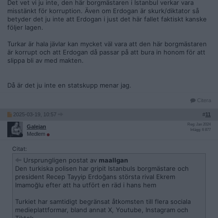
Det vet vi ju inte, den här borgmästaren i Istanbul verkar vara
misstänkt för korruption. Även om Erdogan är skurk/diktator så
betyder det ju inte att Erdogan i just det här fallet faktiskt kanske
följer lagen.
Turkar är hala jävlar kan mycket väl vara att den här borgmästaren
är korrupt och att Erdogan då passar på att bura in honom för att
slippa bli av med makten.
Då är det ju inte en statskupp menar jag.
Citera
2025-03-19, 10:57
#
11
Reg: Jan 2024
Galejan
Inlägg: 6 877
Medlem
Citat:
Ursprungligen postat av
maallgan
Den turkiska polisen har gripit Istanbuls borgmästare och
president Recep Tayyip Erdoğans största rival Ekrem
Imamoğlu efter att ha utfört en räd i hans hem
Turkiet har samtidigt begränsat åtkomsten till flera sociala
medieplattformar, bland annat X, Youtube, Instagram och