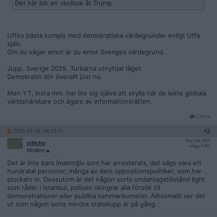
Det här blir en skolbok åt Trump
Uffes bästa kompis med demokratiska värdegrunder enligt Uffe
själv.
Om du säger emot är du emot Sveriges värdegrund.
Jupp. Sverige 2025. Turkarna utnyttjar läget.
Demokratin dör överallt just nu.
Men YT, Insta mm. har lite sig själva att skylla när de lekte globala
världshärskare och ägare av informationsrätten.
Citera
2025-03-19, 09:13
#
3
Reg: Dec 2015
stilicho
Inlägg: 5 264
Medlem
Det är inte bara İmamoğlu som har arresterats, det sägs vara ett
hundratal personer, många av dem oppositionspolitiker, som har
plockats in. Dessutom är det någon sorts undantagstillstånd light
som råder i Istanbul, polisen skingrar alla försök till
demonstrationer eller publika sammankomster. Alltsomallt ser det
ut som någon sorts mindre statskupp är på gång.