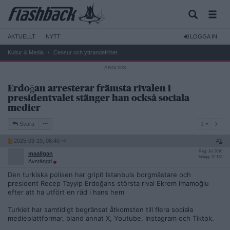
AKTUELLT
NYTT
LOGGA IN
Kultur & Media
Censur och yttrandefrihet
Erdoğan arresterar främsta rivalen i
presidentvalet stänger han också sociala
medier
1
Svara
1
2025-03-19, 08:40
#
1
Reg: Jul 2010
maallgan
Inlägg: 12 138
Avstängd
Den turkiska polisen har gripit Istanbuls borgmästare och
president Recep Tayyip Erdoğans största rival Ekrem Imamoğlu
efter att ha utfört en räd i hans hem
Turkiet har samtidigt begränsat åtkomsten till flera sociala
medieplattformar, bland annat X, Youtube, Instagram och Tiktok.