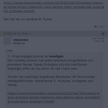
https://www.theguardian.com/world/2025/mar/19/istanbul-mayor-
arrested-ekrem-imamoglu-days-before-likely-presidential-nominat
ion-erdogan-ntwnfb
Det här blir en skolbok åt Trump
Citera
2025-03-19, 08:54
#
2
Reg: Mar 2009
glamoureus
Inlägg: 1 720
Medlem
Citat:
Ursprungligen postat av
maallgan
Den turkiska polisen har gripit Istanbuls borgmästare och
president Recep Tayyip Erdoğans största rival Ekrem
Imamoğlu efter att ha utfört en räd i hans hem
Turkiet har samtidigt begränsat åtkomsten till flera sociala
medieplattformar, bland annat X, Youtube, Instagram och
Tiktok.
https://www.theguardian.com/world/2025/mar/19/istanbul-m
ayor-arrested-ekrem-imamoglu-days-before-likely-presidenti
al-nomination-erdogan-ntwnfb