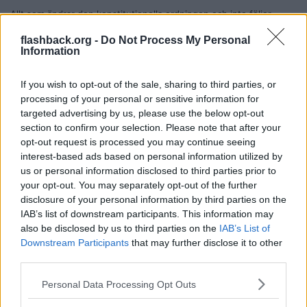
Allt som ändrar den konstitutionella ordningen och inte följer
lagarna är i någon mån en statskupp. Målsättningen för Erdogan
här måste ju vara att undvika att förlora makten. Om du tycker det
flashback.org -
Do Not Process My Personal
känns mer korrekt kan du ju alltid kalla det för en förebyggande
Information
statskupp.
Citera
If you wish to opt-out of the sale, sharing to third parties, or
processing of your personal or sensitive information for
2025-03-19, 10:53
#
9
targeted advertising by us, please use the below opt-out
Reg: Maj 2013
Hominem
Inlägg: 7 504
section to confirm your selection. Please note that after your
Medlem
opt-out request is processed you may continue seeing
Citat:
interest-based ads based on personal information utilized by
Ursprungligen postat av
davidladde
us or personal information disclosed to third parties prior to
Hur kan det vara en statskupp när Erdogan och hans parti
your opt-out. You may separately opt-out of the further
styr i landet?
disclosure of your personal information by third parties on the
IAB’s list of downstream participants. This information may
also be disclosed by us to third parties on the
IAB’s List of
Citat:
Downstream Participants
that may further disclose it to other
Ursprungligen postat av
stilicho
third parties.
Allt som ändrar den konstitutionella ordningen och inte följer
lagarna är i någon mån en statskupp. Målsättningen för
Personal Data Processing Opt Outs
Erdogan här måste ju vara att undvika att förlora makten. Om
du tycker det känns mer korrekt kan du ju alltid kalla det för