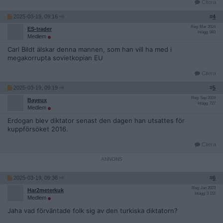
Citera
2025-03-19, 09:16
#
4
Reg: Mar 2024
ES-trader
Inlägg: 983
Medlem
Carl Bildt älskar denna mannen, som han vill ha med i
megakorrupta sovietkopian EU
Citera
2025-03-19, 09:19
#
5
Reg: Sep 2024
Bayeux
Inlägg: 727
Medlem
Erdogan blev diktator senast den dagen han utsattes för
kuppförsöket 2016.
Citera
2025-03-19, 09:36
#
6
Reg: Jan 2023
Har2meterkuk
Inlägg: 3 151
Medlem
Jaha vad förväntade folk sig av den turkiska diktatorn?