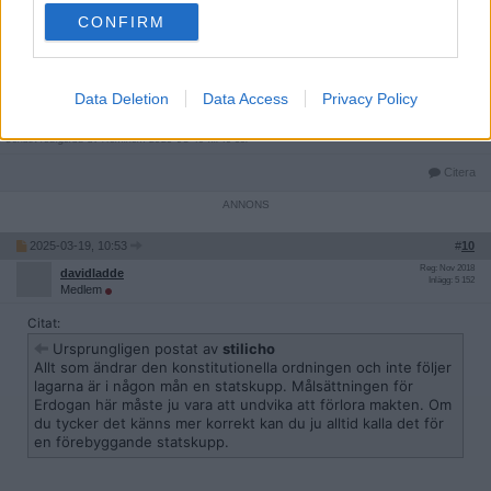
en förebyggande statskupp.
CONFIRM
En
self-coup
(eller autocoup) är en statskupp av någon som
kommit till makten på lagligt sätt. (Vet inte vad det kallas på
Data Deletion
Data Access
Privacy Policy
svenska. På norska kallas det selvkupp eller autokupp.)
__________________
Senast redigerad av Hominem 2025-03-19 kl. 10:55.
Citera
2025-03-19, 10:53
#
10
Reg: Nov 2018
davidladde
Inlägg: 5 152
Medlem
Citat:
Ursprungligen postat av
stilicho
Allt som ändrar den konstitutionella ordningen och inte följer
lagarna är i någon mån en statskupp. Målsättningen för
Erdogan här måste ju vara att undvika att förlora makten. Om
du tycker det känns mer korrekt kan du ju alltid kalla det för
en förebyggande statskupp.