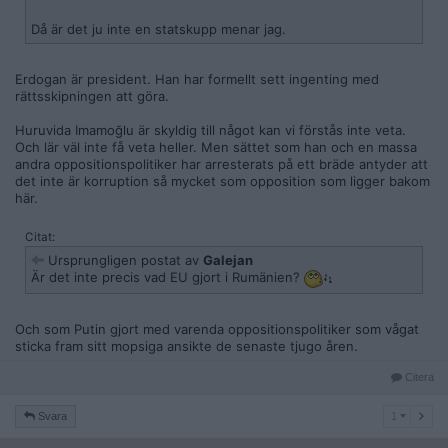
Då är det ju inte en statskupp menar jag.
Erdogan är president. Han har formellt sett ingenting med
rättsskipningen att göra.
Huruvida Imamoğlu är skyldig till något kan vi förstås inte veta.
Och lär väl inte få veta heller. Men sättet som han och en massa
andra oppositionspolitiker har arresterats på ett bräde antyder att
det inte är korruption så mycket som opposition som ligger bakom
här.
Citat:
Ursprungligen postat av
Galejan
Är det inte precis vad EU gjort i Rumänien?
Och som Putin gjort med varenda oppositionspolitiker som vågat
sticka fram sitt mopsiga ansikte de senaste tjugo åren.
Citera
1
Svara
1