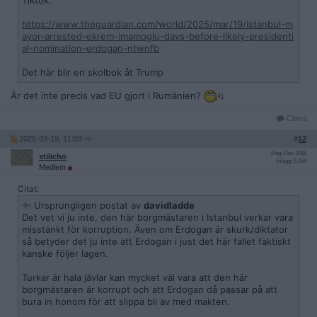
Tiktok.
https://www.theguardian.com/world/2025/mar/19/istanbul-m
ayor-arrested-ekrem-imamoglu-days-before-likely-presidenti
al-nomination-erdogan-ntwnfb
Det här blir en skolbok åt Trump
Är det inte precis vad EU gjort i Rumänien?
Citera
2025-03-19, 11:03
#
12
Reg: Dec 2015
stilicho
Inlägg: 5 264
Medlem
Citat:
Ursprungligen postat av
davidladde
Det vet vi ju inte, den här borgmästaren i Istanbul verkar vara
misstänkt för korruption. Även om Erdogan är skurk/diktator
så betyder det ju inte att Erdogan i just det här fallet faktiskt
kanske följer lagen.
Turkar är hala jävlar kan mycket väl vara att den här
borgmästaren är korrupt och att Erdogan då passar på att
bura in honom för att slippa bli av med makten.