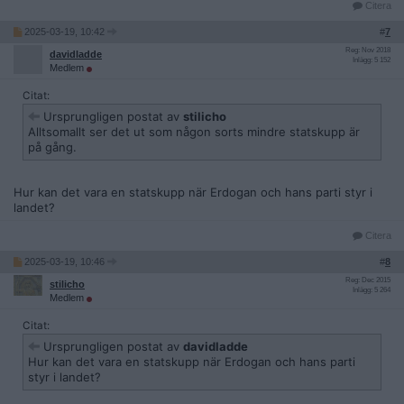
Citera
2025-03-19, 10:42
#
7
Reg: Nov 2018
davidladde
Inlägg: 5 152
Medlem
Citat:
Ursprungligen postat av
stilicho
Alltsomallt ser det ut som någon sorts mindre statskupp är
på gång.
Hur kan det vara en statskupp när Erdogan och hans parti styr i
landet?
Citera
2025-03-19, 10:46
#
8
Reg: Dec 2015
stilicho
Inlägg: 5 264
Medlem
Citat:
Ursprungligen postat av
davidladde
Hur kan det vara en statskupp när Erdogan och hans parti
styr i landet?