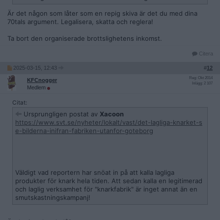
Är det någon som låter som en repig skiva är det du med dina
70tals argument. Legalisera, skatta och reglera!
Ta bort den organiserade brottslighetens inkomst.
Citera
2025-03-15, 12:43
#
12
Reg: Okt 2014
KFCnogger
Inlägg: 2 107
Medlem
Citat:
Ursprungligen postat av
Xacoon
https://www.svt.se/nyheter/lokalt/vast/det-lagliga-knarket-s
e-bilderna-inifran-fabriken-utanfor-goteborg
Väldigt vad reportern har snöat in på att kalla lagliga
produkter för knark hela tiden. Att sedan kalla en legitimerad
och laglig verksamhet för "knarkfabrik" är inget annat än en
smutskastningskampanj!