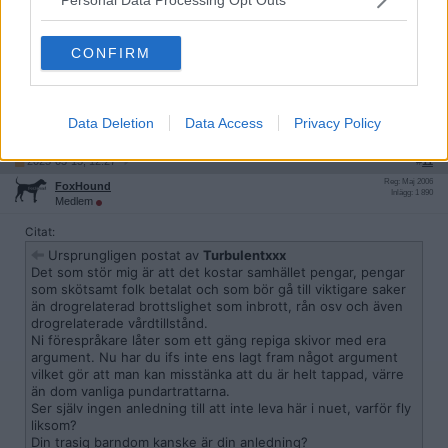
2025-03-15, 11:59
#
10
CONFIRM
Reg: Jan 2015
pyroclasm
Inlägg: 2 973
Medlem
Bra reklam!
Data Deletion
Data Access
Privacy Policy
Citera
2025-03-15, 12:27
#
11
Reg: Maj 2006
FoxHound
Inlägg: 1 890
Medlem
Citat:
Ursprungligen postat av
Turbulentxxx
Det som stör mig är att det kostar samhället pengar, pengar
som skötsamt folk betalat och som bör gå till viktigare saker
än drogrelaterad brottslighet som inbrott, rån osv och även
drogrelaterade vårdtillstånd.
Ni förespråkare låter som ett gäng repiga skivor med era
argument. Nu har du ifs inte ens lagt fram något argument
vilket gör att man kan misstänka att du är helt tappad, värre
än dom vanliga pundartrattarna.
Ser själv ingen anledning till att inte leva här i nuet, varför fly
liksom?
Din trasig barndom kanske är din anledning?