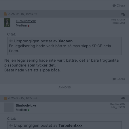
Citera
2025-03-15, 10:47
#
5
Reg: Jul 2019
Turbulentxxx
Inlägg: 1 552
Medlem
Citat:
Ursprungligen postat av
Xacoon
En legalisering hade varit bättre så man slapp SPICE hela
tiden.
Nej en legalisering hade inte varit bättre, det är bara trögtänkta
pisspundare som tycker det.
Bästa hade vart att slippa båda.
Citera
2025-03-15, 10:55
#
6
Reg: Dec 2006
Bimbodeluxe
Inlägg: 15 578
Medlem
Citat:
Ursprungligen postat av
Turbulentxxx