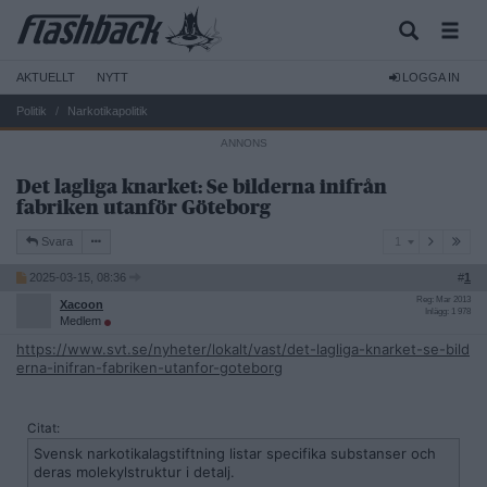
AKTUELLT
NYTT
LOGGA IN
Politik
Narkotikapolitik
Det lagliga knarket: Se bilderna inifrån
fabriken utanför Göteborg
1
Svara
1
2025-03-15, 08:36
#
1
Reg: Mar 2013
Xacoon
Inlägg: 1 978
Medlem
https://www.svt.se/nyheter/lokalt/vast/det-lagliga-knarket-se-bild
erna-inifran-fabriken-utanfor-goteborg
Citat:
Svensk narkotikalagstiftning listar specifika substanser och
deras molekylstruktur i detalj.