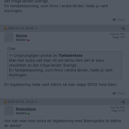
det tröga landet Sverige.
En familjeklassning, som finns i andra länder, hade ju varit
lösningen.
Citera
2025-03-15, 09:45
#
3
Reg: Mar 2013
Xacoon
Inlägg: 1 978
Medlem
Citat:
Ursprungligen postat av
Turbulentxxx
Man kan tycka vad man vill om detta men det är bara
resultatet av det tröga landet Sverige.
En familjeklassning, som finns i andra länder, hade ju varit
lösningen.
En legalisering hade varit bättre så man slapp SPICE hela tiden.
Citera
2025-03-15, 10:12
#
4
Reg: Dec 2006
Bimbodeluxe
Inlägg: 15 578
Medlem
Hur kan man inte tycka att legalisering med åldersgräns är bättre
än detta?