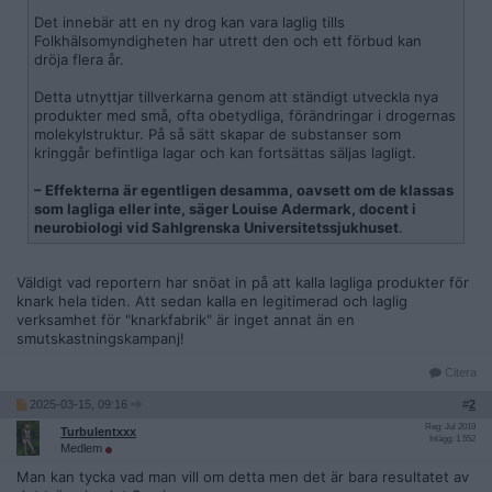
Det innebär att en ny drog kan vara laglig tills
Folkhälsomyndigheten har utrett den och ett förbud kan
dröja flera år.
Detta utnyttjar tillverkarna genom att ständigt utveckla nya
produkter med små, ofta obetydliga, förändringar i drogernas
molekylstruktur. På så sätt skapar de substanser som
kringgår befintliga lagar och kan fortsättas säljas lagligt.
– Effekterna är egentligen desamma, oavsett om de klassas
som lagliga eller inte, säger Louise Adermark, docent i
neurobiologi vid Sahlgrenska Universitetssjukhuset
.
Väldigt vad reportern har snöat in på att kalla lagliga produkter för
knark hela tiden. Att sedan kalla en legitimerad och laglig
verksamhet för "knarkfabrik" är inget annat än en
smutskastningskampanj!
Citera
2025-03-15, 09:16
#
2
Reg: Jul 2019
Turbulentxxx
Inlägg: 1 552
Medlem
Man kan tycka vad man vill om detta men det är bara resultatet av