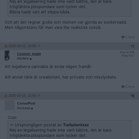
Nej en legalisering hade inte varit bättre, det är bara
trögtänkta pisspundare som tycker det.
Bästa hade vart att slippa båda.
Och att det regnar godis och molnen var gjorda av sockervadd.
Men någonstans får man vara lite realistisk också.
Citera
2025-03-15, 10:56
#
7
Reg: Jul 2006
Custom_made
Inlägg: 8 617
Medlem
Att legalisera cannabis är enda vägen framåt.
Allt annat tänk är orealistiskt, har prövats och misslyckats.
Citera
2025-03-15, 11:00
#
8
ConvoPost
Avslutad
Citat:
Ursprungligen postat av
Turbulentxxx
Nej en legalisering hade inte varit bättre, det är bara
trögtänkta pisspundare som tycker det.