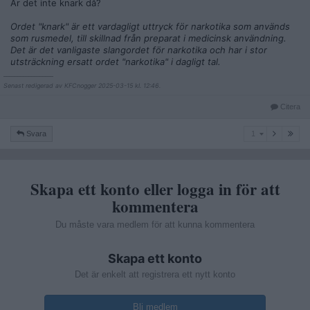
Är det inte knark då?
Ordet "knark" är ett vardagligt uttryck för narkotika som används
som rusmedel, till skillnad från preparat i medicinsk användning.
Det är det vanligaste slangordet för narkotika och har i stor
utsträckning ersatt ordet "narkotika" i dagligt tal.
__________________
Senast redigerad av KFCnogger 2025-03-15 kl. 12:46.
Citera
1
Svara
1
Skapa ett konto eller logga in för att
kommentera
Du måste vara medlem för att kunna kommentera
Skapa ett konto
Det är enkelt att registrera ett nytt konto
Bli medlem