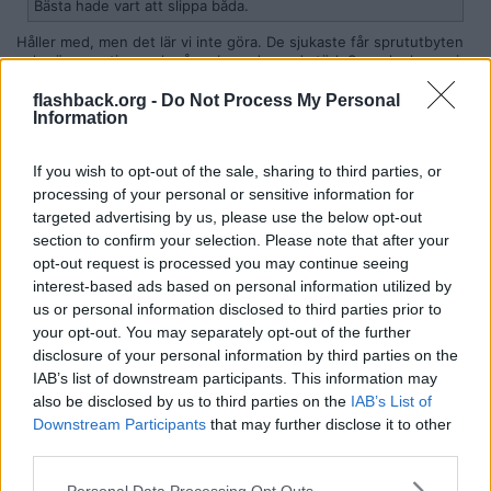
Bästa hade vart att slippa båda.
Håller med, men det lär vi inte göra. De sjukaste får sprututbyten
och näsoperation, och några boende med stöd. Svensk ekonomi
blev stärkt i alla fall, men det går väl minus allt som allt med vad
knarkandet kostar Sverige.
flashback.org -
Do Not Process My Personal
Information
Citera
2025-03-15, 11:45
#
9
If you wish to opt-out of the sale, sharing to third parties, or
Reg: Jan 2024
theskinnylegend
processing of your personal or sensitive information for
Inlägg: 2
Medlem
targeted advertising by us, please use the below opt-out
Gäller det företaget KingLeaf AB? Som driver hemsidan DR.
section to confirm your selection. Please note that after your
Herbals. En av deras produkter visades i videon:
https://drherbals.
opt-out request is processed you may continue seeing
se/produkt/thcb-vape-bob-marley-15-hybrid/
interest-based ads based on personal information utilized by
us or personal information disclosed to third parties prior to
Denna bild som ligger på DR. Herbals "Om oss" sida och är identisk
till ett klipp från SVTs film.
your opt-out. You may separately opt-out of the further
https://drherbals.se/wp-content/uploads/2024/09/om-oss.webp
disclosure of your personal information by third parties on the
IAB’s list of downstream participants. This information may
Då finns ju hennes namn (VD) och hennes kille i senaste
also be disclosed by us to third parties on the
IAB’s List of
bokslutet. Går att ladda ner gratis på
Allabolag
. Konstigt att ställa
upp på en "anonym" intervju, låter mer som gratis marknadsföring.
Downstream Participants
that may further disclose it to other
third parties.
Citera
Personal Data Processing Opt Outs