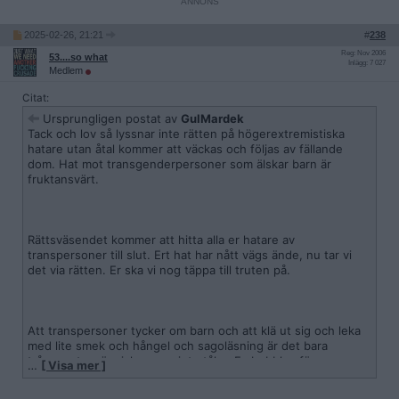
2025-02-26, 21:21
#
238
Reg: Nov 2006
53....so what
Inlägg: 7 027
Medlem
Citat:
Ursprungligen postat av
GulMardek
Tack och lov så lyssnar inte rätten på högerextremistiska
hatare utan åtal kommer att väckas och följas av fällande
dom. Hat mot transgenderpersoner som älskar barn är
fruktansvärt.
Rättsväsendet kommer att hitta alla er hatare av
transpersoner till slut. Ert hat har nått vägs ände, nu tar vi
det via rätten. Er ska vi nog täppa till truten på.
Att transpersoner tycker om barn och att klä ut sig och leka
med lite smek och hångel och sagoläsning är det bara
trångsynta människor som inte tåler. Fy bubblan för
…
[ Visa mer ]
antidemokratisk trångsynthet.