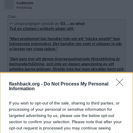
GulMardek
Avslutad
Citat:
Ursprungligen postat av
53....so what
Två av citaten i artikeln säger allt:
"Men problemet här handlar inte om att "väcka anstöt" hos
trångsynta människor. Det handlar om vem vi släpper in när
vi bryter ner vissa tabun."
"Den som tror att denna översexualiserade föreställning är
barnunderhållning, och inte en öppen uppvisning av att
urholka barns gränser, förstår inte hur man skyddar barn och
bör därför inte arbeta i närheten av barn.
flashback.org -
Do Not Process My Personal
Information
Tack och lov så lyssnar inte rätten på högerextremistiska hatare
utan åtal kommer att väckas och följas av fällande dom. Hat mot
transgenderpersoner som älskar barn är fruktansvärt.
If you wish to opt-out of the sale, sharing to third parties, or
processing of your personal or sensitive information for
Citat:
targeted advertising by us, please use the below opt-out
Ursprungligen postat av
53....so what
section to confirm your selection. Please note that after your
Min fetning.
opt-out request is processed you may continue seeing
Det har nu kommit så långt att PKsamhället måste vinna sina