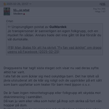
2025-02-26, 19:57
#
231
Reg: Nov 2006
53....so what
Inlägg: 7 027
Medlem
Citat:
Ursprungligen postat av
GulMardek
Jo transpersoner är sannerligen en egen folkgrupp, och en
mycket fin sådan. Annars hade det inte gått till åtal förstår du
väl dumskalle.
(FB) Man åtalas för att ha skrivit ”Fy fan vad äckligt” om dragq
ueens på Facebook (2025-02-25)
Dragqueens har tagit sista steget och visar nu vad deras syfte
alltid har varit.
I alla fall de som äcklar sig med oskyldiga barn. Det har blivit så
jävla utstuderat att de klär sig roligt och de uppträder på ett sätt
som barn uppfattar som teater för barn med jippon o.s.v.
De är faan ingen minoritetsgrupp eller folkgrupp att skydda mot
diskriminering i samhället.
Då kan ju vem eller vilka som helst gå ihop och skrika så fort nån
hoppar på dom.