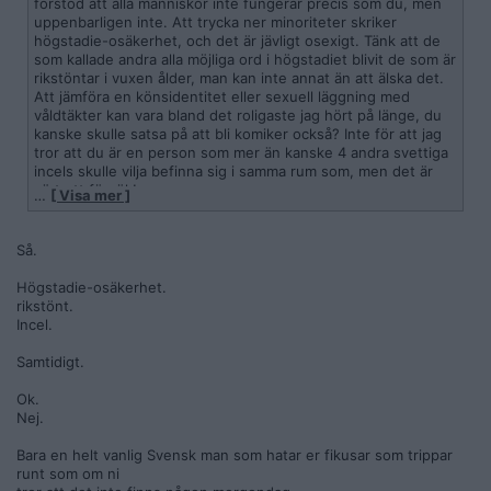
förstod att alla människor inte fungerar precis som du, men
uppenbarligen inte. Att trycka ner minoriteter skriker
högstadie-osäkerhet, och det är jävligt osexigt. Tänk att de
som kallade andra alla möjliga ord i högstadiet blivit de som är
rikstöntar i vuxen ålder, man kan inte annat än att älska det.
Att jämföra en könsidentitet eller sexuell läggning med
våldtäkter kan vara bland det roligaste jag hört på länge, du
kanske skulle satsa på att bli komiker också? Inte för att jag
tror att du är en person som mer än kanske 4 andra svettiga
incels skulle vilja befinna sig i samma rum som, men det är
värt ett försök!
…
[ Visa mer ]
Så.
Högstadie-osäkerhet.
rikstönt.
Incel.
Samtidigt.
Ok.
Nej.
Bara en helt vanlig Svensk man som hatar er fikusar som trippar
runt som om ni