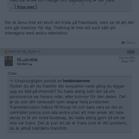
med lite smek och hångel och sagoläsning är det bara
trångsynta människor som inte tåler. Fy bubblan för
…
[ Visa mer ]
antidemokratisk trångsynthet.
Det är ännu inte ett brott att trolla på Flashback, men se till att det
inte går överstyr för dig. Trollning är inte ett sunt sätt att
interagera med andra människor.
Högerextremister är mycket riktigt en liten minoritet SOM
SKA FÅ SITT I DOMSTOL! Ert hat mot minoriteter är
Citera
oacceptabelt. Vi möts i rätten.
2025-02-26, 21:15
#
236
Reg: Nov 2006
53....so what
Inlägg: 7 027
Medlem
Citat:
Ursprungligen postat av
hedonismmm
Tycker du att du framför din sexualitet varje gång du lägger
upp en bild på internet? Du hade aldrig sett det så om
personerna var hetero män, eller kvinnor för den delen. Det
är du och ditt tankesätt som skapar hela problemet.
Transmänniskor måste få finnas till och bara vara en del av
samhället precis som alla andra utan att man anser att hela
deras liv är ett enda budskap, du hade aldrig gjort så om de
inte var trans. Det är just att de är trans som är ditt problem,
du är alltså tvättäkta transfob