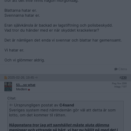
tror att det inte finns någon morgondag.
Blattarna hatar er.
Svennarna hatar er.
Eran självkänsla är backad av lagstiftning och polisbeskydd.
Vad tror du händer med er när skyddet krackelerar?
Det är nämligen det enda vi svennar och blattar har gemensamt.
Vi hatar er.
Och vi glömmer aldrig.
Citera
2025-02-26, 19:45
#
230
Reg: Nov 2006
53....so what
Inlägg: 7 027
Medlem
Citat:
Ursprungligen postat av
C4sand
Sveriges system med nämndemän gör väl att detta är som
lotto, om det kommer til rätten.
Någonstans tror jag att samhället måste sluta dömma
meningar och yttrande så hårt, vi har nu hållit på med det i