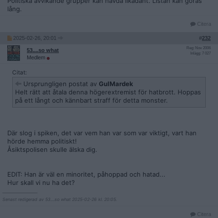
Politiska avvikande grupper kan hävda likadant. Listan kan göras
lång.
Citera
2025-02-26, 20:01
#
232
Reg: Nov 2006
53....so what
Inlägg: 7 027
Medlem
Citat:
Ursprungligen postat av
GulMardek
Helt rätt att åtala denna högerextremist för hatbrott. Hoppas
på ett långt och kännbart straff för detta monster.
Där slog i spiken, det var vem han var som var viktigt, vart han
hörde hemma politiskt!
Åsiktspolisen skulle älska dig.
EDIT: Han är väl en minoritet, påhoppad och hatad...
Hur skall vi nu ha det?
__________________
Senast redigerad av 53....so what 2025-02-26 kl. 20:05.
Citera