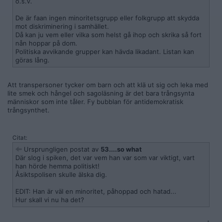
o.s.v.
De är faan ingen minoritetsgrupp eller folkgrupp att skydda
mot diskriminering i samhället.
Då kan ju vem eller vilka som helst gå ihop och skrika så fort
nån hoppar på dom.
Politiska avvikande grupper kan hävda likadant. Listan kan
göras lång.
Att transpersoner tycker om barn och att klä ut sig och leka med
lite smek och hångel och sagoläsning är det bara trångsynta
människor som inte tåler. Fy bubblan för antidemokratisk
trångsynthet.
Citat:
Ursprungligen postat av
53....so what
Där slog i spiken, det var vem han var som var viktigt, vart
han hörde hemma politiskt!
Åsiktspolisen skulle älska dig.
EDIT: Han är väl en minoritet, påhoppad och hatad...
Hur skall vi nu ha det?