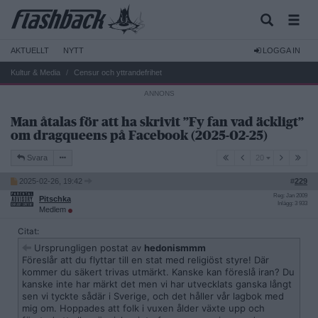
AKTUELLT
NYTT
LOGGA IN
Kultur & Media
Censur och yttrandefrihet
Man åtalas för att ha skrivit ”Fy fan vad äckligt”
om dragqueens på Facebook (2025-02-25)
20
Svara
20
2025-02-26, 19:42
#
229
Reg: Jan 2009
Pitschka
Inlägg: 3 933
Medlem
Citat:
Ursprungligen postat av
hedonismmm
Föreslår att du flyttar till en stat med religiöst styre! Där
kommer du säkert trivas utmärkt. Kanske kan föreslå iran? Du
kanske inte har märkt det men vi har utvecklats ganska långt
sen vi tyckte sådär i Sverige, och det håller vår lagbok med
mig om. Hoppades att folk i vuxen ålder växte upp och