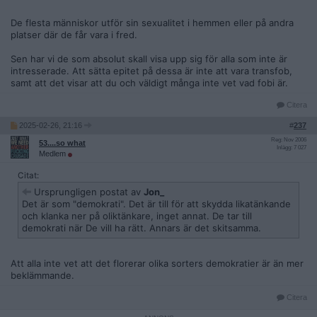
De flesta människor utför sin sexualitet i hemmen eller på andra
platser där de får vara i fred.
Sen har vi de som absolut skall visa upp sig för alla som inte är
intresserade. Att sätta epitet på dessa är inte att vara transfob,
samt att det visar att du och väldigt många inte vet vad fobi är.
Citera
2025-02-26, 21:16
#
237
Reg: Nov 2006
53....so what
Inlägg: 7 027
Medlem
Citat:
Ursprungligen postat av
Jon_
Det är som "demokrati". Det är till för att skydda likatänkande
och klanka ner på oliktänkare, inget annat. De tar till
demokrati när De vill ha rätt. Annars är det skitsamma.
Att alla inte vet att det florerar olika sorters demokratier är än mer
beklämmande.
Citera