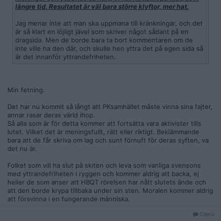
längre tid. Resultatet är väl bara större klyftor, mer hat.
Jag menar inte att man ska uppmana till kränkningar, och det
är så klart en löjligt jävel som skriver något sådant på en
dragsida. Men de borde bara ta bort kommentaren om de
inte ville ha den där, och skulle hen yttra det på egen sida så
är det innanför yttrandefriheten.
Min fetning.
Det har nu kommit så långt att PKsamhället måste vinna sina fajter,
annar rasar deras värld ihop.
Så alla som är för detta kommer att fortsätta vara aktivister tills
lutet. Vilket det är meningsfullt, rätt eller riktigt. Beklämmande
bara att de får skriva om lag och sunt förnuft för deras syften, va
det nu är.
Folket som vill ha slut på skiten och leva som vanliga svensons
med yttrandefriheten i ryggen och kommer aldrig att backa, ej
heller de som anser att HBQT rörelsen har nått slutets ände och
att den borde krypa tillbaka under sin sten. Moralen kommer aldrig
att försvinna i en fungerande människa.
Citera