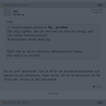
2025-02-26, 20:12
#
233
Reg: Aug 2003
Jon_
Inlägg: 2 046
Medlem
Citat:
Ursprungligen postat av
53....so what
Där slog i spiken, det var vem han var som var viktigt, vart
han hörde hemma politiskt!
Åsiktspolisen skulle älska dig.
EDIT: Han är väl en minoritet, påhoppad och hatad...
Hur skall vi nu ha det?
Det är som "demokrati". Det är till för att skydda likatänkande och
klanka ner på oliktänkare, inget annat. De tar till demokrati när De
vill ha rätt. Annars är det skitsamma.
Citera
2025-02-26, 20:18
#
234