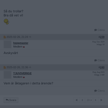
Så du trollar?
Högerextremister är mycket riktigt en liten minoritet SOM
Bra då vet vi!
SKA FÅ SITT I DOMSTOL! Ert hat mot minoriteter är
oacceptabelt. Vi möts i rätten.
Citera
2025-02-26, 21:24
#
239
Reg: Dec 2024
heegmaster
Inlägg: 53
Medlem
Avskyvärt
Citera
2025-02-26, 21:36
#
240
Reg: Aug 2023
TJUVSVERIGE
Inlägg: 1 830
Medlem
Vem är åklagaren i detta ärende?
Citera
20
Svara
20