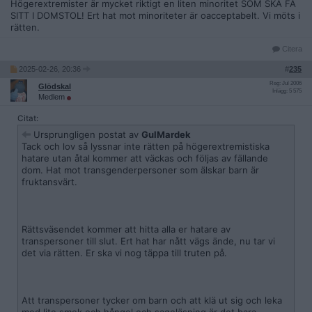
Högerextremister är mycket riktigt en liten minoritet SOM SKA FÅ
SITT I DOMSTOL! Ert hat mot minoriteter är oacceptabelt. Vi möts i
rätten.
Citera
2025-02-26, 20:36
#
235
Reg: Jul 2006
Glödskal
Inlägg: 5 575
Medlem
Citat:
Ursprungligen postat av
GulMardek
Tack och lov så lyssnar inte rätten på högerextremistiska
hatare utan åtal kommer att väckas och följas av fällande
dom. Hat mot transgenderpersoner som älskar barn är
fruktansvärt.
Rättsväsendet kommer att hitta alla er hatare av
transpersoner till slut. Ert hat har nått vägs ände, nu tar vi
det via rätten. Er ska vi nog täppa till truten på.
Att transpersoner tycker om barn och att klä ut sig och leka