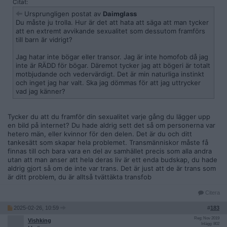
Citat:
Ursprungligen postat av
Daimglass
Du måste ju trolla. Hur är det att hata att säga att man tycker
att en extremt avvikande sexualitet som dessutom framförs
till barn är vidrigt?
Jag hatar inte bögar eller transor. Jag är inte homofob då jag
inte är RÄDD för bögar. Däremot tycker jag att bögeri är totalt
motbjudande och vedervärdigt. Det är min naturliga instinkt
och inget jag har valt. Ska jag dömmas för att jag uttrycker
vad jag känner?
Tycker du att du framför din sexualitet varje gång du lägger upp
en bild på internet? Du hade aldrig sett det så om personerna var
hetero män, eller kvinnor för den delen. Det är du och ditt
tankesätt som skapar hela problemet. Transmänniskor måste få
finnas till och bara vara en del av samhället precis som alla andra
utan att man anser att hela deras liv är ett enda budskap, du hade
aldrig gjort så om de inte var trans. Det är just att de är trans som
är ditt problem, du är alltså tvättäkta transfob
Citera
2025-02-26, 10:59
#
183
Reg: Nov 2019
Vishking
Inlägg: 802