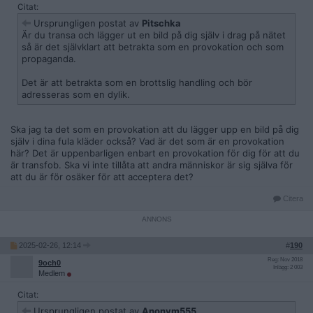
Citat:
Ursprungligen postat av
Pitschka
Är du transa och lägger ut en bild på dig själv i drag på nätet
så är det självklart att betrakta som en provokation och som
propaganda.
Det är att betrakta som en brottslig handling och bör
adresseras som en dylik.
Ska jag ta det som en provokation att du lägger upp en bild på dig
själv i dina fula kläder också? Vad är det som är en provokation
här? Det är uppenbarligen enbart en provokation för dig för att du
är transfob. Ska vi inte tillåta att andra människor är sig själva för
att du är för osäker för att acceptera det?
Citera
2025-02-26, 12:14
#
190
Reg: Nov 2018
9och0
Inlägg: 2 003
Medlem
Citat:
Ursprungligen postat av
Anonym555