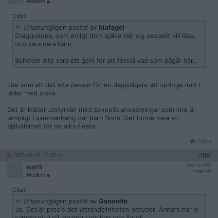
Medlem
Citat:
Ursprungligen postat av
blafagel
Dragqueens, som enligt dom själva klär sig sexuellt vill läsa,
och vara nära barn.
Behöver inte vara ett geni för att förstå vad som pågår här..
Lite som att det inte passar för en dagislägare att springa runt i
läder med piska.
Det är kläder utstyrslar med sexuella anspelningar som inte är
lämpligt i sammanhang där barn finns. Det borde vara en
självklarhet för de allra flesta.
Citera
2025-02-26, 11:02
#
184
Reg: Jan 2025
bidi75
Inlägg: 550
Medlem
Citat:
Ursprungligen postat av
Ganonito
Jo. Det är precis det yttrandefriheten betyder. Annars har vi
samma nivå på lagarna som Iran och Saudi.