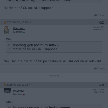
Du röstar på SD också, I suppose.
Citera
2025-02-26, 11:09
#
185
Reg: Jun 2007
Ganonito
Inlägg: 25 181
Medlem
Citat:
Ursprungligen postat av
bidi75
Du röstar på SD också, I suppose.
Nej. Har inte röstat på SD på nästan 10 år. Hur det nu är relevant.
Citera
2025-02-26, 11:26
#
186
Reg: Jan 2009
Pitschka
Inlägg: 3 933
Medlem
Citat:
Ursprungligen postat av
hedonismmm