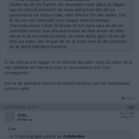
Tycker du att du framför din sexualitet varje gång du lägger
upp en bild på internet? Du hade aldrig sett det så om
personerna var hetero män, eller kvinnor för den delen. Det
är du och ditt tankesätt som skapar hela problemet.
Transmänniskor måste få finnas till och bara vara en del av
samhället precis som alla andra utan att man anser att hela
deras liv är ett enda budskap, du hade aldrig gjort så om de
inte var trans. Det är just att de är trans som är ditt problem,
du är alltså tvättäkta transfob
Är du transa och lägger ut en bild på dig själv i drag på nätet så är
det självklart att betrakta som en provokation och som
propaganda.
Det är att betrakta som en brottslig handling och bör adresseras
som en dylik.
Citera
2025-02-26, 11:55
#
187
Reg: Jul 2006
-Felix_
Inlägg: 6 371
Medlem
Citat:
Ursprungligen postat av
GulMardek