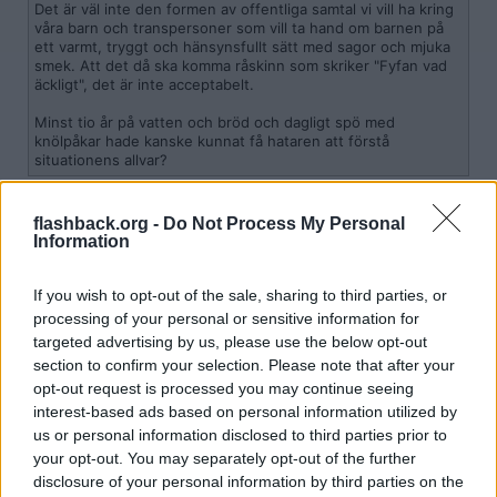
Det är väl inte den formen av offentliga samtal vi vill ha kring
våra barn och transpersoner som vill ta hand om barnen på
ett varmt, tryggt och hänsynsfullt sätt med sagor och mjuka
smek. Att det då ska komma råskinn som skriker "Fyfan vad
äckligt", det är inte acceptabelt.
Minst tio år på vatten och bröd och dagligt spö med
knölpåkar hade kanske kunnat få hataren att förstå
situationens allvar?
Det är helt acceptabelt att på sociala media skriva:
flashback.org -
Do Not Process My Personal
Information
" Fan vad jag hatar SD " "Fan vad jag hatar Jimmy Åkesson "
eller
If you wish to opt-out of the sale, sharing to third parties, or
processing of your personal or sensitive information for
"Fyfan vad äcklig Joakim Lamote är "
targeted advertising by us, please use the below opt-out
section to confirm your selection. Please note that after your
Finns inte en åklagare i detta land som skulle ta det till åtal.
Hat är OK och tillochmed en beundransvärd motståndshandling i
opt-out request is processed you may continue seeing
vänsterkretsar
interest-based ads based on personal information utilized by
us or personal information disclosed to third parties prior to
Citera
your opt-out. You may separately opt-out of the further
2025-02-26, 11:57
#
188
disclosure of your personal information by third parties on the
Reg: Sep 2015