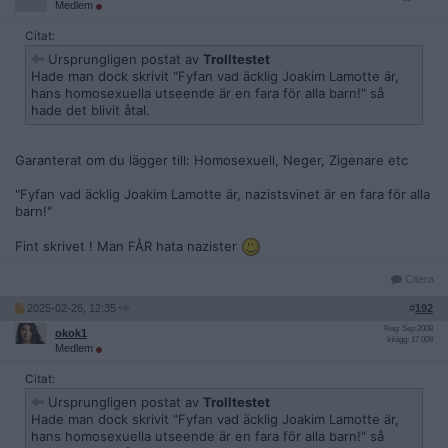
Medlem
Citat:
Ursprungligen postat av
Trolltestet
Hade man dock skrivit "Fyfan vad äcklig Joakim Lamotte är,
hans homosexuella utseende är en fara för alla barn!" så
hade det blivit åtal.
Garanterat om du lägger till: Homosexuell, Neger, Zigenare etc
"Fyfan vad äcklig Joakim Lamotte är, nazistsvinet är en fara för alla
barn!"
Fint skrivet ! Man FÅR hata nazister
Citera
2025-02-26, 12:35
#
192
Reg: Sep 2008
okok1
Inlägg: 17 008
Medlem
Citat:
Ursprungligen postat av
Trolltestet
Hade man dock skrivit "Fyfan vad äcklig Joakim Lamotte är,
hans homosexuella utseende är en fara för alla barn!" så