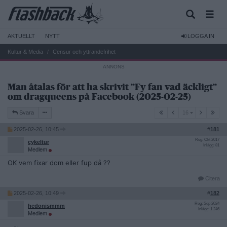
AKTUELLT
NYTT
LOGGA IN
Kultur & Media
Censur och yttrandefrihet
Man åtalas för att ha skrivit ”Fy fan vad äckligt”
om dragqueens på Facebook (2025-02-25)
16
Svara
16
2025-02-26, 10:45
#
181
Reg: Okt 2017
cykeltur
Inlägg: 81
Medlem
OK vem fixar dom eller fup då ??
Citera
2025-02-26, 10:49
#
182
Reg: Sep 2024
hedonismmm
Inlägg: 1 246
Medlem