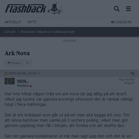
AKTUELLT
NYTT
LOGGA IN
Livsstil
Brädspel, rollspel och sällskapsspel
Ark Nova
Svara
2025-02-08, 23:29
#
1
Reg: Feb 2024
WEML.
Inlägg: 53
Medlem
Har inte hittat någon tråd om ark nova (är jag dålig på att leta?)
vilket jag tyckte var ganska konstigt eftersom det är rankat väldigt
högt i flera mätningar.
Det är ett brädspel som går ut på att man ska bygga ett zoo. För
att vinna behöver man samla på 2 sorters poäng, vilket man gör
genom uppdrag man får i början, att forska och att skaffa djur.
Det ser ganska komplicerat ut när man lagt upp det och det är en