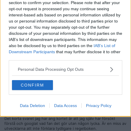
section to confirm your selection. Please note that after your
rankat väldigt högt i flera mätningar.
opt-out request is processed you may continue seeing
Det är ett brädspel som går ut på att man ska bygga ett zoo.
interest-based ads based on personal information utilized by
För att vinna behöver man samla på 2 sorters poäng, vilket
us or personal information disclosed to third parties prior to
man gör genom uppdrag man får i början, att forska och att
your opt-out. You may separately opt-out of the further
skaffa djur.
disclosure of your personal information by third parties on the
Det ser ganska komplicerat ut när man lagt upp det och det
IAB’s list of downstream participants. This information may
är en del man ska komma ihåg, men när man väl fattat vad
also be disclosed by us to third parties on the
IAB’s List of
korten gör är det inte alls svårt!
Downstream Participants
that may further disclose it to other
Min första fråga till tråden är hur det där fucking kyckling
third parties.
kortet fungerar. Får det ofta när jag spelar och ingen förstår
hur det funkar. Man ska typ få poäng för tomma kanter på
…
[ Visa mer ]
Personal Data Processing Opt Outs
kartan? Men vilka? De måste typ vara "connected" till zoot?
HUR
Jag vet vilket kort du menar tror jag, den som du inte kan bygga
CONFIRM
efter 25* i biljettpoängen va?
Man kan väl konstatera att det är ett utav dom sämsta korten i
spelet förutom katten och kanske ödlorna (av samma typ av kort
Data Deletion
Data Access
Privacy Policy
25*).
Det korta svaret jag har ang kortet är att jag själv har försökt
förstå och googlat vad fan det gör utan någon lycka. Är en miss av
utvecklarna att inte förklara tydligare i regelboken.