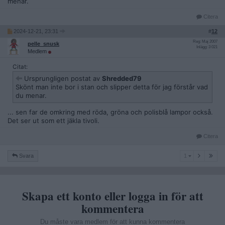
Nä, bort med både scootrarna och idioterna! Jag får dålig
menar.
smak i munnen bara jag ser dem och min personlighet
förvandlar från saktmodig och gladlynt till en man som heter
Citera
Ove i en ögonblinkning.
2024-12-21, 23:31
#
12
Vad gör ni för att få bort dem? Jag brukar sparka till cyklarna
Reg: Maj 2007
pelle_snusk
Inlägg: 3 021
(inte idioterna) med en välriktad karatespark vilket i de flesta
Medlem
fall får dem att ge ifrån sig ett ömkligt ljud (prova, även om
Citat:
det inte är uppvigling till brott) medan de faller omkull. En låg
tillfredsställelse, jag vet. Jag har hittills inte tagit med en
Ursprungligen postat av
Shredded79
batteriladdad vinkelslip, men det är bara en tidsfråga.
Skönt man inte bor i stan och slipper detta för jag förstår vad
du menar.
Vilka regler kan man åberopa och vart ska man vända sig om
man vill få bort otyget? Kan HA göra det mot betalning?
... sen far de omkring med röda, gröna och polisblå lampor också.
Det ser ut som ett jäkla tivoli.
UGH! Jag har talat.
Citera
1
Svara
1
Skapa ett konto eller logga in för att
kommentera
Du måste vara medlem för att kunna kommentera