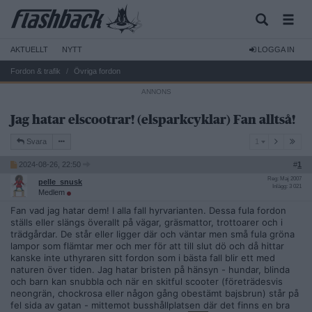
AKTUELLT
NYTT
LOGGA IN
Fordon & trafik
Övriga fordon
Jag hatar elscootrar! (elsparkcyklar) Fan alltså!
1
Svara
1
2024-08-26, 22:50
#
1
Reg: Maj 2007
pelle_snusk
Inlägg: 3 021
Medlem
Fan vad jag hatar dem! I alla fall hyrvarianten. Dessa fula fordon
ställs eller slängs överallt på vägar, gräsmattor, trottoarer och i
trädgårdar. De står eller ligger där och väntar men små fula gröna
lampor som flämtar mer och mer för att till slut dö och då hittar
kanske inte uthyraren sitt fordon som i bästa fall blir ett med
naturen över tiden. Jag hatar bristen på hänsyn - hundar, blinda
och barn kan snubbla och när en skitful scooter (företrädesvis
neongrän, chockrosa eller någon gång obestämt bajsbrun) står på
fel sida av gatan - mittemot busshållplatsen där det finns en bra