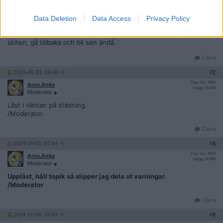
Jag provade en sån där spark ett par ggr i Stockholm, var sen till
en utbildning. Tack vare den kom jag fram precis i tid, men kunde
Data Deletion
Data Access
Privacy Policy
fan inte parkera och avsluta. Måste parkeras fint och inte var som
helst. Närmast var en bra bit tillbaka, så fick åka och parkera
skiten, gå tillbaka och bli sen ändå.
Citera
2024-08-30, 19:46
#
7
Reg: Dec 2009
Arne.Anka
Inlägg: 39 888
Moderator
Låst i väntan på städning.
/Moderator.
Citera
2024-09-01, 07:44
#
8
Reg: Dec 2009
Arne.Anka
Inlägg: 39 888
Moderator
Upplåst, håll topik så slipper jag dela ut varningar.
/Moderator
Citera
2024-11-06, 15:41
#
9