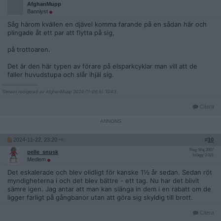
AfghanMupp
Bannlyst
Såg härom kvällen en djävel komma farande på en sådan här och
plingade åt ett par att flytta på sig,
på trottoaren.
Det är den här typen av förare på elsparkcyklar man vill att de
faller huvudstupa och slår ihjäl sig.
__________________
Senast redigerad av AfghanMupp 2024-11-06 kl. 15:43.
Citera
2024-11-22, 23:20
#
10
Reg: Maj 2007
pelle_snusk
Inlägg: 3 021
Medlem
Det eskalerade och blev olidligt för kanske 1½ år sedan. Sedan röt
myndigheterna i och det blev bättre - ett tag. Nu har det blivit
sämre igen. Jag antar att man kan slänga in dem i en rabatt om de
ligger farligt på gångbanor utan att göra sig skyldig till brott.
Citera