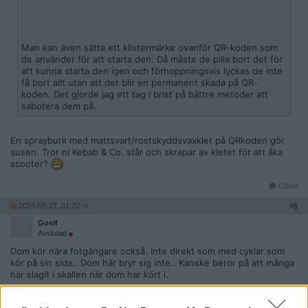
Man kan även sätta ett klistermärke ovanför QR-koden som
de använder för att starta den. Då måste de pilla bort det för
att kunna starta den igen och förhoppningsvis lyckas de inte
få bort allt utan att det blir en permanent skada på QR-
koden. Det gjorde jag ett tag i brist på bättre metoder att
sabotera dem på.
En sprayburk med mattsvart/rostskyddsvaxklet på QRkoden gör
susen. Tror ni Kebab & Co. står och skrapar av kletet för att åka
scooter?
Citera
2024-08-27, 01:22
#
5
Gosif
Avslutad
Dom kör nära fotgängare också. Inte direkt som med cyklar som
kör på sin sida.. Dom här bryr sig inte.. Kanske beror på att många
har slagit i skallen när dom har kört i..
Citera