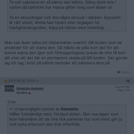
Ta och sabotera en så känns det bättre. Släng dock inte i
vatten då batteriet har massa gifter insig som läcker ut.
Ta en skruvdrager och dra några skruvar i däcken. Epoxylim
är rätt starkt, limma fast hjulen eller reglagen för
hastighetskogrollen. Kapa på mitten med vinkelslip.
Man kan även sätta ett klistermärke ovanför QR-koden som de
använder för att starta den. Då måste de pilla bort det för att
kunna starta den igen och förhoppningsvis lyckas de inte få bort
allt utan att det blir en permanent skada på QR-koden. Det gjorde
jag ett tag i brist på bättre metoder att sabotera dem på.
Citera
2024-08-26, 23:53
#
4
Reg: Okt 2006
Amazon-mannen
Inlägg: 5 185
Medlem
Citat:
Ursprungligen postat av
Ganonito
Håller fullständigt med. Förbjud skiten. Den nya lagen som
kom häromåret att de inte fick parkeras hur som helst gör ju
noll nytta eftersom den inte efterföljs.