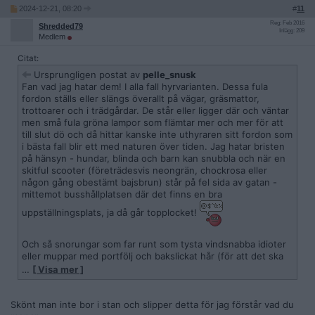
2024-12-21, 08:20
#
11
Reg: Feb 2016
Shredded79
Inlägg: 209
Medlem
Citat:
Ursprungligen postat av
pelle_snusk
Fan vad jag hatar dem! I alla fall hyrvarianten. Dessa fula
fordon ställs eller slängs överallt på vägar, gräsmattor,
trottoarer och i trädgårdar. De står eller ligger där och väntar
men små fula gröna lampor som flämtar mer och mer för att
till slut dö och då hittar kanske inte uthyraren sitt fordon som
i bästa fall blir ett med naturen över tiden. Jag hatar bristen
på hänsyn - hundar, blinda och barn kan snubbla och när en
skitful scooter (företrädesvis neongrän, chockrosa eller
någon gång obestämt bajsbrun) står på fel sida av gatan -
mittemot busshållplatsen där det finns en bra
uppställningsplats, ja då går topplocket!
Och så snorungar som far runt som tysta vindsnabba idioter
eller muppar med portfölj och bakslickat hår (för att det ska
gå fort antar jag om de inte bara gillar att se fjolliga ut) ... Om
…
[ Visa mer ]
de går åt på kuppen struntar jag i men de är farliga för sin
omgivning och förefaller att vara en smula debila.
Skönt man inte bor i stan och slipper detta för jag förstår vad du