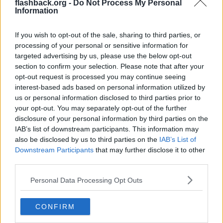
flashback.org -
Do Not Process My Personal
Information
2024-08-27, 02:58
#
6
If you wish to opt-out of the sale, sharing to third parties, or
Reg: Dec 2012
Jahbrah
Inlägg: 3 657
processing of your personal or sensitive information for
Medlem
targeted advertising by us, please use the below opt-out
Citat:
section to confirm your selection. Please note that after your
Ursprungligen postat av
Ganonito
opt-out request is processed you may continue seeing
Håller fullständigt med. Förbjud skiten. Den nya lagen som
interest-based ads based on personal information utilized by
kom häromåret att de inte fick parkeras hur som helst gör ju
noll nytta eftersom den inte efterföljs.
us or personal information disclosed to third parties prior to
your opt-out. You may separately opt-out of the further
disclosure of your personal information by third parties on the
IAB’s list of downstream participants. This information may
also be disclosed by us to third parties on the
IAB’s List of
Man kan även sätta ett klistermärke ovanför QR-koden som
Downstream Participants
that may further disclose it to other
de använder för att starta den. Då måste de pilla bort det för
third parties.
att kunna starta den igen och förhoppningsvis lyckas de inte
få bort allt utan att det blir en permanent skada på QR-
Personal Data Processing Opt Outs
koden. Det gjorde jag ett tag i brist på bättre metoder att
sabotera dem på.
CONFIRM
Hyr fan lyckas folk parkera var fan de vill då?