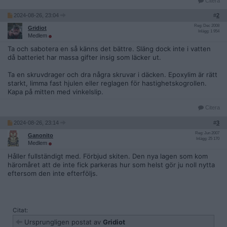
Citera
2024-08-26, 23:04
#
2
Reg: Dec 2008
Gridiot
Inlägg: 1 954
Medlem
Ta och sabotera en så känns det bättre. Släng dock inte i vatten
då batteriet har massa gifter insig som läcker ut.
Ta en skruvdrager och dra några skruvar i däcken. Epoxylim är rätt
starkt, limma fast hjulen eller reglagen för hastighetskogrollen.
Kapa på mitten med vinkelslip.
Citera
2024-08-26, 23:14
#
3
Reg: Jun 2007
Ganonito
Inlägg: 25 170
Medlem
Håller fullständigt med. Förbjud skiten. Den nya lagen som kom
häromåret att de inte fick parkeras hur som helst gör ju noll nytta
eftersom den inte efterföljs.
Citat:
Ursprungligen postat av
Gridiot