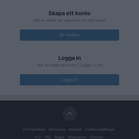
Skapa ett konto
Det är enkelt att registrera ett nytt konto
Bli medlem
Logga in
Har du redan ett konto? Logga in här
Logga in
Om Flashback
Annonsera
Integritet
Cookie-inställningar
A-Ö
FAQ
Regler
Moderatorer
Översikt