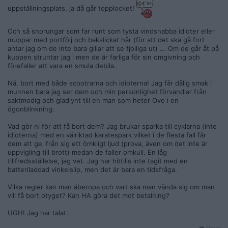
uppställningsplats, ja då går topplocket!
Och så snorungar som far runt som tysta vindsnabba idioter eller
muppar med portfölj och bakslickat hår (för att det ska gå fort
antar jag om de inte bara gillar att se fjolliga ut) ... Om de går åt på
kuppen struntar jag i men de är farliga för sin omgivning och
förefaller att vara en smula debila.
Nä, bort med både scootrarna och idioterna! Jag får dålig smak i
munnen bara jag ser dem och min personlighet förvandlar från
saktmodig och gladlynt till en man som heter Ove i en
ögonblinkning.
Vad gör ni för att få bort dem? Jag brukar sparka till cyklarna (inte
idioterna) med en välriktad karatespark vilket i de flesta fall får
dem att ge ifrån sig ett ömkligt ljud (prova, även om det inte är
uppvigling till brott) medan de faller omkull. En låg
tillfredsställelse, jag vet. Jag har hittills inte tagit med en
batteriladdad vinkelslip, men det är bara en tidsfråga.
Vilka regler kan man åberopa och vart ska man vända sig om man
vill få bort otyget? Kan HA göra det mot betalning?
UGH! Jag har talat.