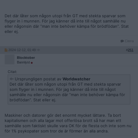
Det där låter som någon utopi från GT med stekta sparvar som
flyger in i munnen. För jag känner då inte till något samhälle nu
eller någonsin där ”man inte behöver kämpa för brödfödan”. Stat
eller ej.
Citera
2024-12-12, 01:49
#
251
Blocktober
Bannlyst
Citat:
Ursprungligen postat av
Worldwatcher
Det där låter som någon utopi från GT med stekta sparvar
som flyger in i munnen. För jag känner då inte till något
samhälle nu eller någonsin där ”man inte behöver kämpa för
brödfödan”. Stat eller ej.
Maskiner och datorer gör det enormt mycket lättare. Ta bort
kapitalismen och alla lagar mot offerlösa brott så har man ett
samhälle som faktiskt skulle vara OK för de flesta och inte som nu
för 1% psykopater som tror de är förmer än alla andra.