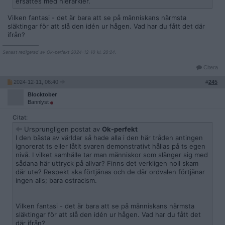
ersattes med hierarkier.
Vilken fantasi - det är bara att se på människans närmsta
släktingar för att slå den idén ur hågen. Vad har du fått det där
ifrån?
__________________
Senast redigerad av Ok-perfekt 2024-12-10 kl. 20:24.
Citera
2024-12-11, 06:40
#
245
Blocktober
Bannlyst
Citat:
Ursprungligen postat av
Ok-perfekt
I den bästa av världar så hade alla i den här tråden antingen
ignorerat ts eller låtit svaren demonstrativt hållas på ts egen
nivå. I vilket samhälle tar man människor som slänger sig med
sådana här uttryck på allvar? Finns det verkligen noll skam
där ute? Respekt ska förtjänas och de där ordvalen förtjänar
ingen alls; bara ostracism.
Vilken fantasi - det är bara att se på människans närmsta
släktingar för att slå den idén ur hågen. Vad har du fått det
där ifrån?