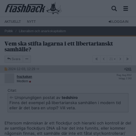
AKTUELLT
NYTT
LOGGA IN
Politik
Liberalism och anarkokapitalism
Vem ska stifta lagarna i ett libertarianskt
samhälle?
21
Svara
21
2024-12-03, 12:29
#
241
Reg: Aug 2012
frazkakan
Inlägg: 2 243
Medlem
Citat:
Ursprungligen postat av
tedshiro
Finns det exempel på libertarianska samhällen i modern tid
eller är det bara en utopi? Vill veta.
Eftersom människan är ett flockdjur och hierarki och kontroll är del
av samtliga flockdjurs DNA så har det inte funnits, eller kommer
någonsin finnas, ett samhälle där inte ett fåtal styr/kontrollerar/