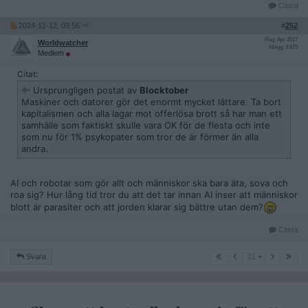
Citera
2024-12-12, 09:56
#
252
Reg: Apr 2017
Worldwatcher
Inlägg: 3 675
Medlem
Citat:
Ursprungligen postat av
Blocktober
Maskiner och datorer gör det enormt mycket lättare. Ta bort
kapitalismen och alla lagar mot offerlösa brott så har man ett
samhälle som faktiskt skulle vara OK för de flesta och inte
som nu för 1% psykopater som tror de är förmer än alla
andra.
AI och robotar som gör allt och människor ska bara äta, sova och
roa sig? Hur lång tid tror du att det tar innan AI inser att människor
blott är parasiter och att jorden klarar sig bättre utan dem?
Citera
21
Svara
21