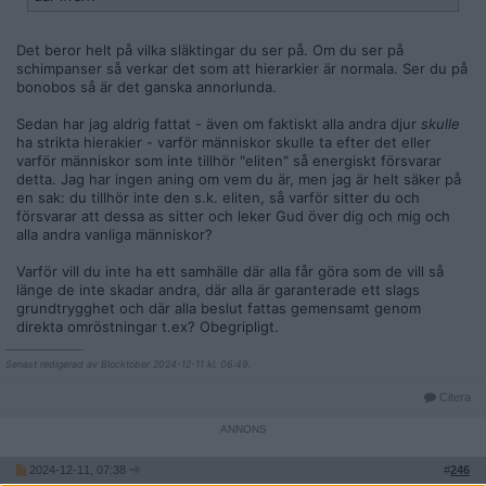
Det beror helt på vilka släktingar du ser på. Om du ser på
schimpanser så verkar det som att hierarkier är normala. Ser du på
bonobos så är det ganska annorlunda.
Sedan har jag aldrig fattat - även om faktiskt alla andra djur
skulle
ha strikta hierakier - varför människor skulle ta efter det eller
varför människor som inte tillhör "eliten" så energiskt försvarar
detta. Jag har ingen aning om vem du är, men jag är helt säker på
en sak: du tillhör inte den s.k. eliten, så varför sitter du och
försvarar att dessa as sitter och leker Gud över dig och mig och
alla andra vanliga människor?
Varför vill du inte ha ett samhälle där alla får göra som de vill så
länge de inte skadar andra, där alla är garanterade ett slags
grundtrygghet och där alla beslut fattas gemensamt genom
direkta omröstningar t.ex? Obegripligt.
__________________
Senast redigerad av Blocktober 2024-12-11 kl. 06:49.
Citera
2024-12-11, 07:38
#
246