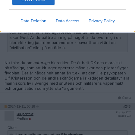
Ursprungligen postat av
Ok-perfekt
Jag undrar bara vad du fått det ifrån. Det är bonoboaporna
som övertygat dig om att hierarkier inte förekommer utanför
civilisationer.
Data Deletion
Data Access
Privacy Policy
I min värld är det de som förespråkar perfekt jämlika utfall
och att bryta ner naturligt förekommande hierarkier som
leker Gud. Är du bättre än mig på något är du över mig i en
hierarki kring just den parametern - oavsett om vi är i en
"civilisation" eller på en öde ö.
Nu talar du om
naturliga
hierarkier. De är helt OK och moraliskt
rättfärdiga, som att kirurger opererar människor och piloter flyger
flygplan. Det är något helt annat än t.ex. att den lille psykopaten
Ulf Kristersson och de andra skithögarna i riksdagen detaljstyr alla
människors liv i Sverige med snutens och militärens vapenmakt
och organisation som yttersta "argument".
Citera
2024-12-11, 08:18
#
248
Reg: Apr 2017
Ok-perfekt
Inlägg: 6 373
Medlem
Citat:
Ursprungligen postat av
Blocktober