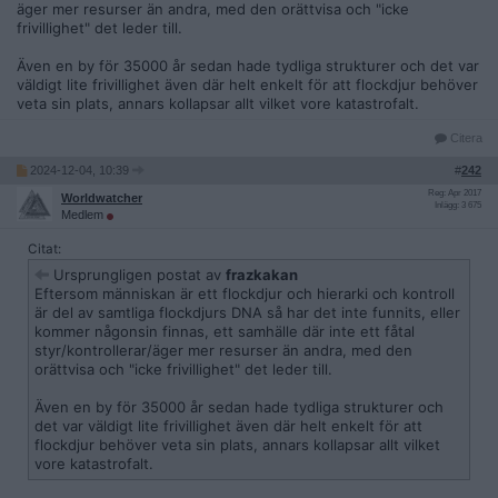
äger mer resurser än andra, med den orättvisa och "icke
frivillighet" det leder till.
Även en by för 35000 år sedan hade tydliga strukturer och det var
väldigt lite frivillighet även där helt enkelt för att flockdjur behöver
veta sin plats, annars kollapsar allt vilket vore katastrofalt.
Citera
2024-12-04, 10:39
#
242
Reg: Apr 2017
Worldwatcher
Inlägg: 3 675
Medlem
Citat:
Ursprungligen postat av
frazkakan
Eftersom människan är ett flockdjur och hierarki och kontroll
är del av samtliga flockdjurs DNA så har det inte funnits, eller
kommer någonsin finnas, ett samhälle där inte ett fåtal
styr/kontrollerar/äger mer resurser än andra, med den
orättvisa och "icke frivillighet" det leder till.
Även en by för 35000 år sedan hade tydliga strukturer och
det var väldigt lite frivillighet även där helt enkelt för att
flockdjur behöver veta sin plats, annars kollapsar allt vilket
vore katastrofalt.