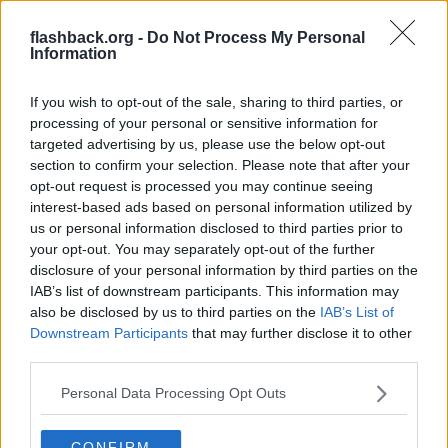
Reg: Apr 2017
Ok-perfekt
Inlägg: 6 373
Medlem
flashback.org -
Do Not Process My Personal
Information
Citat:
Ursprungligen postat av
Blocktober
varför sitter du och försvarar att dessa as sitter och leker
If you wish to opt-out of the sale, sharing to third parties, or
Gud över dig och mig och alla andra vanliga människor?
processing of your personal or sensitive information for
targeted advertising by us, please use the below opt-out
Jag undrar bara vad du fått det ifrån. Det är bonoboaporna som
övertygat dig om att hierarkier inte förekommer utanför
section to confirm your selection. Please note that after your
civilisationer.
opt-out request is processed you may continue seeing
interest-based ads based on personal information utilized by
I min värld är det de som förespråkar perfekt jämlika utfall och att
us or personal information disclosed to third parties prior to
bryta ner naturligt förekommande hierarkier som leker Gud. Är du
bättre än mig på något är du över mig i en hierarki kring just den
your opt-out. You may separately opt-out of the further
parametern - oavsett om vi är i en "civilisation" eller på en öde ö.
disclosure of your personal information by third parties on the
__________________
IAB’s list of downstream participants. This information may
Senast redigerad av Ok-perfekt 2024-12-11 kl. 07:40.
also be disclosed by us to third parties on the
IAB’s List of
Citera
Downstream Participants
that may further disclose it to other
third parties.
2024-12-11, 07:53
#
247
Blocktober
Personal Data Processing Opt Outs
Bannlyst
Citat:
CONFIRM