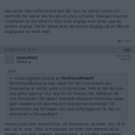
Jag skulle vilja omformulera det där. Det har aldrig funnits ett
samhälle där alla är lika bra på att styra och/eller tillskapa resurser.
I realiteten är det alltid en liten klick dugliga som lyfter upp de
mindre dugliga. Därför tjänar även de mindre dugliga på att låta de
dugligaste ha mest makt.
Citera
2024-12-04, 10:45
#
243
Reg: Feb 2022
johanvallare2
Inlägg: 966
Medlem
Citat:
Ursprungligen postat av
VerifieradPedofil
Så förespråkarna av bajs säger att det som enbart ska
finansieras är militär, polis och domstolar. Vem är det då som
ska stifta lagarna? Hur ska VD för Polisen AB, Militären AB
och Domstolen AB väljas? Speciellt eftersom kriminella redan
äger lokalerna till våra fria och oberoende domstolar. Då
återkommer jag till frågan vem ska stifta lagarna? Är det en
demokrati ni förespråkar?
Varken polis eller domstol kan väl finansieras via skatt, dvs då är
det väl en stat, vilket bl a betyder att polis och domstol då är
statens, dvs inte opartisk. Privata avtal, ja. Frivilligt samarbete.