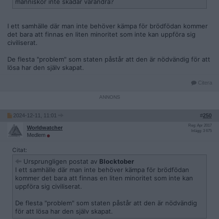
människor inte skadar varandra?
I ett samhälle där man inte behöver kämpa för brödfödan kommer
det bara att finnas en liten minoritet som inte kan uppföra sig
civiliserat.
De flesta "problem" som staten påstår att den är nödvändig för att
lösa har den själv skapat.
Citera
2024-12-11, 11:01
#
250
Reg: Apr 2017
Worldwatcher
Inlägg: 3 675
Medlem
Citat:
Ursprungligen postat av
Blocktober
I ett samhälle där man inte behöver kämpa för brödfödan
kommer det bara att finnas en liten minoritet som inte kan
uppföra sig civiliserat.
De flesta "problem" som staten påstår att den är nödvändig
för att lösa har den själv skapat.