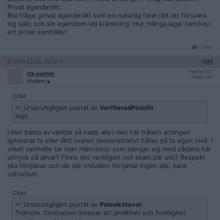
Privat äganderätt.
Bra fråga; privat äganderätt som en naturlig fatal rätt att försvara
sig själv och sin egendom vid kränkning. Hur många lagar behövs i
ett privat samhälle?
Citera
2024-12-10, 20:12
#
244
Reg: Apr 2017
Ok-perfekt
Inlägg: 6 373
Medlem
Citat:
Ursprungligen postat av
VerifieradPedofil
bajs
I den bästa av världar så hade alla i den här tråden antingen
ignorerat ts eller låtit svaren demonstrativt hållas på ts egen nivå. I
vilket samhälle tar man människor som slänger sig med sådana här
uttryck på allvar? Finns det verkligen noll skam där ute? Respekt
ska förtjänas och de där ordvalen förtjänar ingen alls; bara
ostracism.
Citat:
Ursprungligen postat av
Paleoketovor
Tvärtom. Civilisation innebar att jämlikhet och frivillighet