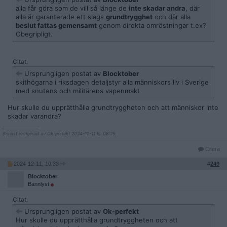
alla får göra som de vill så länge de
inte skadar andra
, där
alla är garanterade ett slags
grundtrygghet
och där alla
beslut fattas gemensamt
genom direkta omröstningar t.ex?
Obegripligt.
Citat:
Ursprungligen postat av
Blocktober
skithögarna i riksdagen detaljstyr alla människors liv i Sverige
med snutens och militärens vapenmakt
Hur skulle du upprätthålla grundtryggheten och att människor inte
skadar varandra?
__________________
Senast redigerad av Ok-perfekt 2024-12-11 kl. 08:25.
Citera
2024-12-11, 10:33
#
249
Blocktober
Bannlyst
Citat:
Ursprungligen postat av
Ok-perfekt
Hur skulle du upprätthålla grundtryggheten och att