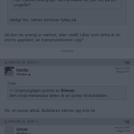
ungefär?
väldigt lite, vatten behöver fyllas på.
Så den tar energi ur vattnet, eller vadå? Låter som detta är en
större upptäckt, än transmutationen i sig?
2024-05-19, 16:54
#
10
Reg: Feb 2008
henriko
Inlägg: 11 071
Medlem
Citat:
Ursprungligen postat av
Gincan
Den enda mekaniska delen är en pump till bubblaren.
Ok, en pump alltså. Bubblaren känner jag inte till.
2024-05-19, 16:55
#
11
Reg: Dec 2006
Gincan
Inlägg: 4 239
Medlem