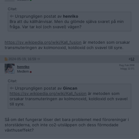
Citat:
Ursprungligen postat av
henriko
Bra att du källhänvisar. Men du glömde själva svaret på min
fråga. Var tar kol (och svavel) vägen?
https://sv.wikipedia.org/wiki/Kall_fusion
är metoden som orsakar
transmuteringen av kolmonoxid, koldioxid och svavel till syre.
2024-05-19, 16:59
#
12
Reg: Feb 2008
henriko
Inlägg: 11 071
Medlem
Citat:
Ursprungligen postat av
Gincan
https://sv.wikipedia.org/wiki/Kall_fusion
är metoden som
orsakar transmuteringen av kolmonoxid, koldioxid och svavel
till syre.
Så om det fungerar löser det bara problemet med föroreningar i
storstäderna, och inte co2-utsläppen och dess förmodade
växthuseffekt?