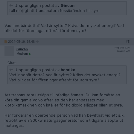
Ursprungligen postat av
Gincan
full möjligt att transmutera fossibränslen till syre
Vad innebär detta? Vad är syftet? Krävs det mycket energi? Vad
blir det för föreningar efteråt förutom syre?
2024-05-19, 15:48
#
5
Reg: Dec 2006
Gincan
Inlägg: 4 239
Medlem
Citat:
Ursprungligen postat av
henriko
Vad innebär detta? Vad är syftet? Krävs det mycket energi?
Vad blir det för föreningar efteråt förutom syre?
Att transmutera utsläpp till ofarliga ämnen. Du kan forsätta att
köra din gamla Volvo efter att den har anpassats med
klotblixtmaskinen och istället för koldioxid släpper bilen ut syre.
Här förklarar en oberoende person vad han bevittnat vid ett s.k.
retrofit av en 300kw naturgasgenerator som tidigare släppte ut
metangas.