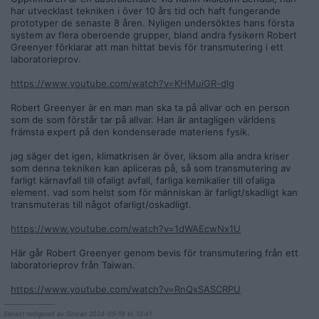
har utvecklast tekniken i över 10 års tid och haft fungerande
prototyper de senaste 8 åren. Nyligen undersöktes hans första
system av flera oberoende grupper, bland andra fysikern Robert
Greenyer förklarar att man hittat bevis för transmutering i ett
laboratorieprov.
https://www.youtube.com/watch?v=KHMuiGR-dlg
Robert Greenyer är en man man ska ta på allvar och en person
som de som förstår tar på allvar. Han är antagligen världens
främsta expert på den kondenserade materiens fysik.
jag säger det igen, klimatkrisen är över, liksom alla andra kriser
som denna tekniken kan apliceras på, så som transmutering av
farligt kärnavfall till ofaligt avfall, farliga kemikalier till ofaliga
element. vad som helst som för människan är farligt/skadligt kan
transmuteras till något ofarligt/oskadligt.
https://www.youtube.com/watch?v=1dWAEcwNx1U
Här går Robert Greenyer genom bevis för transmutering från ett
laboratorieprov från Taiwan.
https://www.youtube.com/watch?v=RnQxSASCRPU
__________________
Senast redigerad av Gincan 2024-05-19 kl. 13:41.