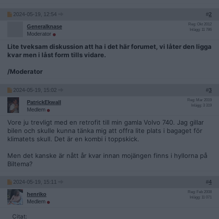
2024-05-19, 12:54
#
2
Reg: Okt 2012
Generalknase
Inlägg: 11 786
Moderator
Lite tveksam diskussion att ha i det här forumet, vi låter den ligga
kvar men i låst form tills vidare.
/Moderator
2024-05-19, 15:02
#
3
Reg: Mar 2019
PatrickEkwall
Inlägg: 3 319
Medlem
Vore ju trevligt med en retrofit till min gamla Volvo 740. Jag gillar
bilen och skulle kunna tänka mig att offra lite plats i bagaget för
klimatets skull. Det är en kombi i toppskick.
Men det kanske är nått år kvar innan mojängen finns i hyllorna på
Biltema?
2024-05-19, 15:11
#
4
Reg: Feb 2008
henriko
Inlägg: 11 071
Medlem
Citat: