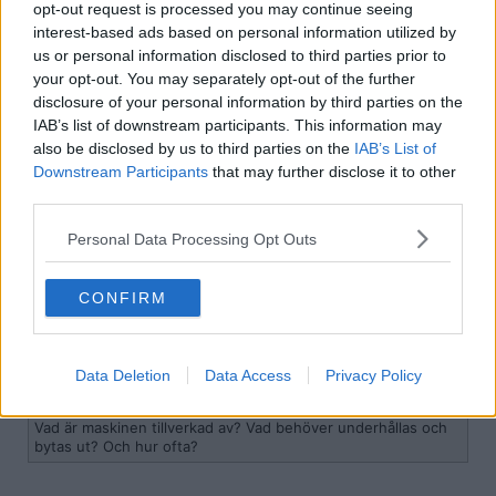
opt-out request is processed you may continue seeing
Medlem
interest-based ads based on personal information utilized by
Citat:
us or personal information disclosed to third parties prior to
Ursprungligen postat av
henriko
your opt-out. You may separately opt-out of the further
Och kol, och svavel, eller? Var hamnar detta?
disclosure of your personal information by third parties on the
IAB’s list of downstream participants. This information may
also be disclosed by us to third parties on the
IAB’s List of
https://sv.wikipedia.org/wiki/Transmutation
Downstream Participants
that may further disclose it to other
third parties.
Citat:
Ursprungligen postat av
henriko
Personal Data Processing Opt Outs
Hur mycket energi gör denna maskin åt, per mil, på ett
ungefär?
CONFIRM
väldigt lite, vatten behöver fyllas på.
Data Deletion
Data Access
Privacy Policy
Citat:
Ursprungligen postat av
henriko
Vad är maskinen tillverkad av? Vad behöver underhållas och
bytas ut? Och hur ofta?