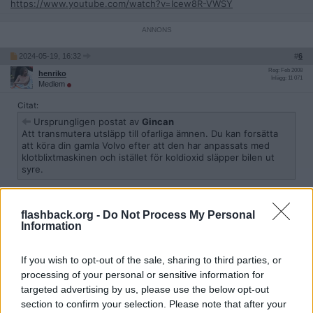
https://www.youtube.com/watch?v=Icew8R-VWSY
2024-05-19, 16:32
#
6
Reg: Feb 2008
henriko
Inlägg: 11 071
Medlem
Citat:
Ursprungligen postat av
Gincan
Att transmutera utsläpp till ofarliga ämnen. Du kan forsätta
att köra din gamla Volvo efter att den har anpassats med
klotblixtmaskinen och istället för koldioxid släpper bilen ut
syre.
Och kol, och svavel, eller? Var hamnar detta?
flashback.org -
Do Not Process My Personal
Information
Hur mycket energi gör denna maskin åt, per mil, på ett ungefär?
Vad är maskinen tillverkad av? Vad behöver underhållas och bytas
If you wish to opt-out of the sale, sharing to third parties, or
ut? Och hur ofta?
processing of your personal or sensitive information for
targeted advertising by us, please use the below opt-out
2024-05-19, 16:45
#
7
section to confirm your selection. Please note that after your
Reg: Dec 2006
Gincan
Inlägg: 4 239