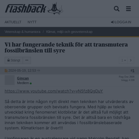
AKTUELLT
NYTT
LOGGA IN
Vetenskap & humaniora
Klimat, miljö och geovetenskap
Vi har fungerande teknik för att transmutera
fossilbränslen till syre
1
Stängt
1
2024-05-19, 12:53
#
1
Reg: Dec 2006
Gincan
Inlägg: 4 239
Medlem
https://www.youtube.com/watch?v=yN5fz8QgDuY
Så detta är inte någon nytt direkt men tekniken har utvärderats av
oberoende grupper och bevisats fungera. Med hjälp av teknik
utvecklad kring fenomenet klotblixtar är det alltså full möjligt att
transmutera fossibränslen till syre. Det är alltså bara en tidsfråga
innan tekniken kommer att användas i fossilbränslebaserade
system. Klimatkrisen är över!!!
Uppfinnaren är en australiensare vid namn Malcolm Bendall, han