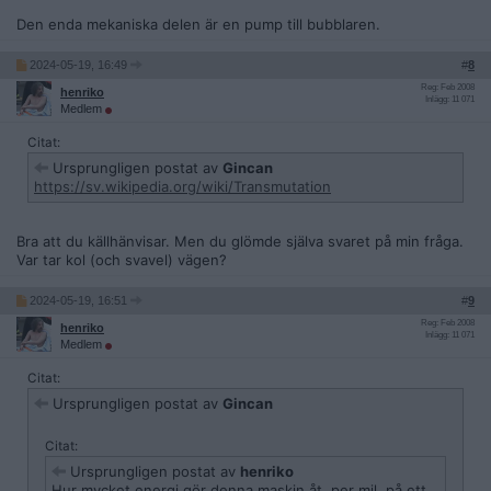
Den enda mekaniska delen är en pump till bubblaren.
2024-05-19, 16:49
#
8
Reg: Feb 2008
henriko
Inlägg: 11 071
Medlem
Citat:
Ursprungligen postat av
Gincan
https://sv.wikipedia.org/wiki/Transmutation
Bra att du källhänvisar. Men du glömde själva svaret på min fråga.
Var tar kol (och svavel) vägen?
2024-05-19, 16:51
#
9
Reg: Feb 2008
henriko
Inlägg: 11 071
Medlem
Citat:
Ursprungligen postat av
Gincan
Citat:
Ursprungligen postat av
henriko
Hur mycket energi gör denna maskin åt, per mil, på ett