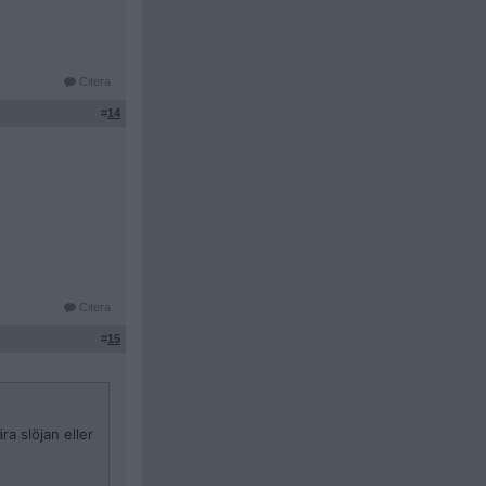
Citera
#
14
Citera
#
15
ra slöjan eller