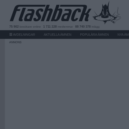
75 902
1 711 228
88 740 378
besökare
online
medlemmar
inlägg
AVDELNINGAR
AKTUELLA ÄMNEN
POPULÄRA ÄMNEN
NYA Ä