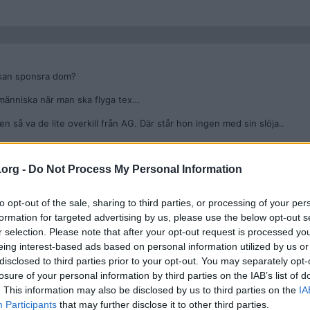
 kan sponsra dom?
k människa när man ska flyga tex…
 så va de lite overkill från AG. Där står hon ingen med sin slöja..
ite beroende på i vilket land man åker/bor i.
.org -
Do Not Process My Personal Information
to opt-out of the sale, sharing to third parties, or processing of your per
formation for targeted advertising by us, please use the below opt-out s
r selection. Please note that after your opt-out request is processed y
destånd i Sverige har ingen straffande verkan, till skillnad mot exempel
eing interest-based ads based on personal information utilized by us or
r så kan du få 30.000 kr i skadestånd för att ersätta bilen. Endast i un
mpelvis USA kan du få ett skadestånd om en betydligt högre summa då de
disclosed to third parties prior to your opt-out. You may separately opt-
traffande verkan. Till skillnad från skadestånd har, som jag redan näm
losure of your personal information by third parties on the IAB’s list of
verkan och är därmed något helt annat. Att du inte förstår hur juridiken
. This information may also be disclosed by us to third parties on the
IA
Participants
that may further disclose it to other third parties.