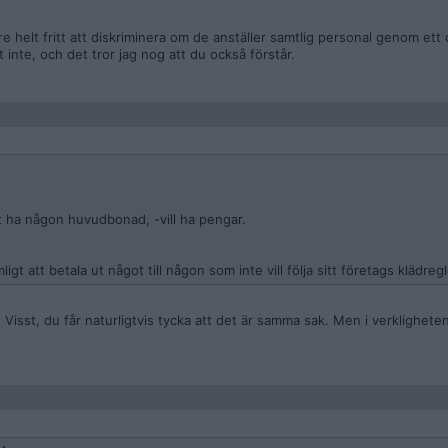
are helt fritt att diskriminera om de anställer samtlig personal genom et
nte, och det tror jag nog att du också förstår.
t ha någon huvudbonad, -vill ha pengar.
ligt att betala ut något till någon som inte vill följa sitt företags klädregl
k. Visst, du får naturligtvis tycka att det är samma sak. Men i verkligheten