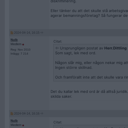
diskriminering.
Eller tänker du att det skulle stå arbetsgiv
agerar bemanningsföretag? Så fungerar det i
2024-04-14, 16:15
Nulb
Citat:
Medlem
Ursprungligen postat av
Herr.Dittling
Reg: Nov 2010
Som sagt, lek med ord.
Inlägg: 7 214
Någon slår mig, eller någon nekar mig at
Ingen större skillnad.
Och framförallt inte att det skulle vara rim
Det du kallar lek med ord är då alltså juridi
skilda saker.
2024-04-14, 16:16
Nulb
Citat:
Medlem