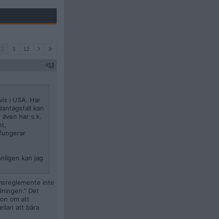
2
3
12
#
13
vis i USA. Har
dantagsfall kan
 även har s.k.
nt,
 fungerar
onligen kan jag
rmsreglemente inte
llningen.” Det
hon om att
llan att bära