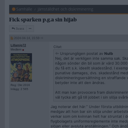
Samhälle
Jämställdhet och diskriminering
Fick sparken p.g.a sin hijab
Svara
2024-04-14, 15:59
Lillamig72
Citat:
Medlem
Ursprungligen postat av
Nulb
Nej, det är verkligen inte samma sak. Ska
någon sönder din bil som är värd 30.000 k
du få ett s.k. ideellt skadestånd. I exe
punative damages, dvs. skadestånd med s
diskrimineringsersättning en straffande 
betyder inte att den ändras.
Reg: Okt 2016
Inlägg: 2 565
Att man kan provocera fram diskriminering
väl tycka att gå till jobbet i sin slöja svå
Jag noterar det här:” Under första utbild
medgav att hon bar sin slöja under arbetstid 
verkar som om kvinnan helt har struntat i 
flygbolagets uniformsreglemente inte medgav
slöjan eller avsluta anställningen.” Och änd