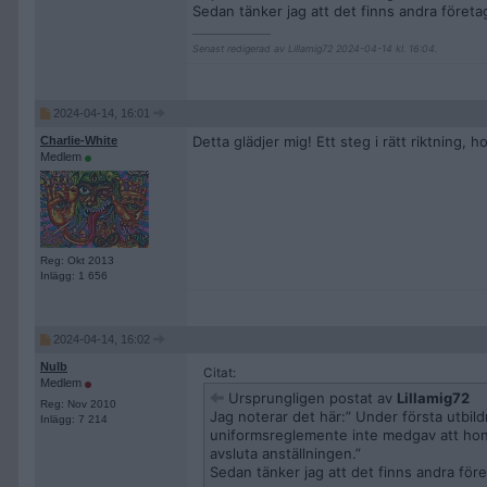
Sedan tänker jag att det finns andra företa
__________________
Senast redigerad av Lillamig72 2024-04-14 kl. 16:04.
2024-04-14, 16:01
Detta glädjer mig! Ett steg i rätt riktning, ho
Charlie-White
Medlem
Reg: Okt 2013
Inlägg: 1 656
2024-04-14, 16:02
Nulb
Citat:
Medlem
Ursprungligen postat av
Lillamig72
Reg: Nov 2010
Jag noterar det här:” Under första utbi
Inlägg: 7 214
uniformsreglemente inte medgav att hon ba
avsluta anställningen.”
Sedan tänker jag att det finns andra för