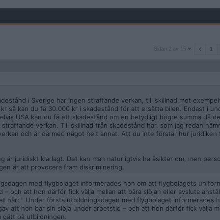
Sidan
Sidan 2 av 15
1
2
av
15
destånd i Sverige har ingen straffande verkan, till skillnad mot exempel
r så kan du få 30.000 kr i skadestånd för att ersätta bilen. Endast i un
mpelvis USA kan du få ett skadestånd om en betydligt högre summa då de
traffande verkan. Till skillnad från skadestånd har, som jag redan näm
verkan och är därmed något helt annat. Att du inte förstår hur juridiken
 är juridiskt klarlagt. Det kan man naturligtvis ha åsikter om, men pers
rligen är att provocera fram diskriminering.
ningsdagen med flygbolaget informerades hon om att flygbolagets unifo
– och att hon därför fick välja mellan att bära slöjan eller avsluta anstä
det här: ” Under första utbildningsdagen med flygbolaget informerades 
 att hon bar sin slöja under arbetstid – och att hon därför fick välja me
å gått på utbildningen.