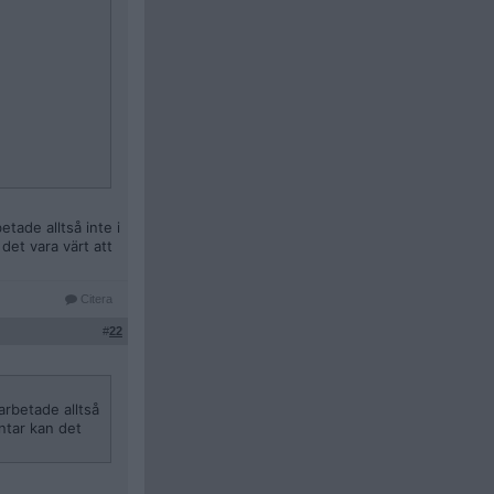
tade alltså inte i
det vara värt att
Citera
#
22
arbetade alltså
ntar kan det