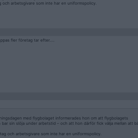
g och arbetsgivare som inte har en uniformspolicy.
ppas fler företag tar efter....
ldningsdagen med flygbolaget informerades hon om att flygbolagets
r sin slöja under arbetstid – och att hon därför fick välja mellan att bä
etag och arbetsgivare som inte har en uniformspolicy.