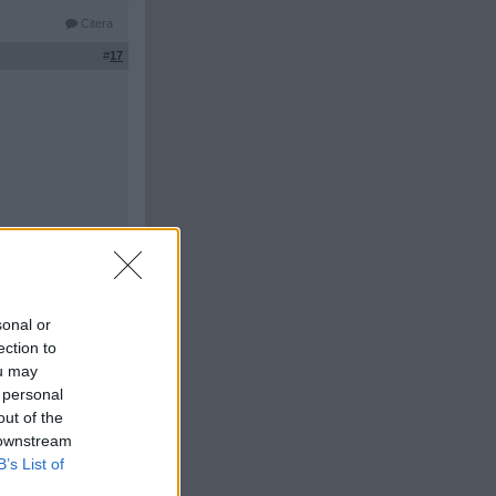
Citera
#
17
Citera
#
18
sonal or
ection to
ou may
vis i USA. Har
 personal
dantagsfall kan
 även har s.k.
out of the
nt,
 downstream
 fungerar
B’s List of