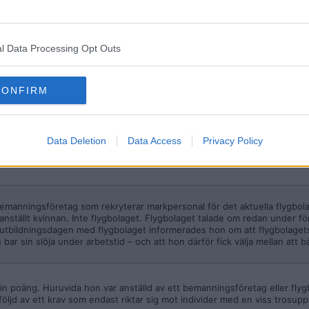
 är juridiskt klarlagt. Det kan man naturligtvis ha åsikter om, men pers
rligen är att provocera fram diskriminering.
l Data Processing Opt Outs
ha någon huvudbonad, -vill ha pengar.
CONFIRM
t att betala ut något till någon som inte vill följa sitt företags klädregler.
Data Deletion
Data Access
Privacy Policy
 bemanningsföretag som rekryterar markpersonal för det aktuella flygbola
nställt kvinnan. Inte flygbolaget. Flygbolaget talade om redan under fö
 utbildningsdagen med flygbolaget informerades hon om att flygbolaget
r sin slöja under arbetstid – och att hon därför fick välja mellan att bä
 din poäng. Huruvida hon var anställd av ett bemanningsföretag eller flyg
l följd av ett krav som endast riktar sig mot individer med en viss trosupp