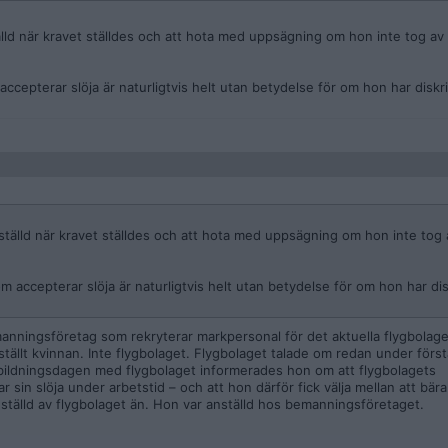
ld när kravet ställdes och att hota med uppsägning om hon inte tog av s
ccepterar slöja är naturligtvis helt utan betydelse för om hon har diskr
älld när kravet ställdes och att hota med uppsägning om hon inte tog a
m accepterar slöja är naturligtvis helt utan betydelse för om hon har di
manningsföretag som rekryterar markpersonal för det aktuella flygbolage
tällt kvinnan. Inte flygbolaget. Flygbolaget talade om redan under först
tbildningsdagen med flygbolaget informerades hon om att flygbolagets
in slöja under arbetstid – och att hon därför fick välja mellan att bära 
nställd av flygbolaget än. Hon var anställd hos bemanningsföretaget.