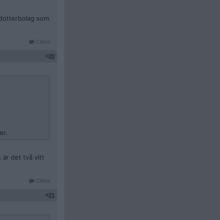
t dotterbolag som
Citera
#
20
er.
 är det två vitt
Citera
#
21