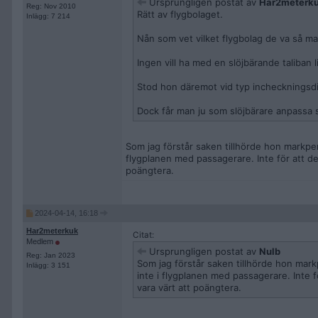
Ursprungligen postat av
Har2meterk
Reg: Nov 2010
Rätt av flygbolaget.
Inlägg: 7 214
Nån som vet vilket flygbolag de va så 
Ingen vill ha med en slöjbärande taliban
Stod hon däremot vid typ incheckningsdisk
Dock får man ju som slöjbärare anpassa si
Som jag förstår saken tillhörde hon markpe
flygplanen med passagerare. Inte för att d
poängtera.
2024-04-14, 16:18
Har2meterkuk
Citat:
Medlem
Ursprungligen postat av
Nulb
Reg: Jan 2023
Som jag förstår saken tillhörde hon mar
Inlägg: 3 151
inte i flygplanen med passagerare. Inte 
vara värt att poängtera.