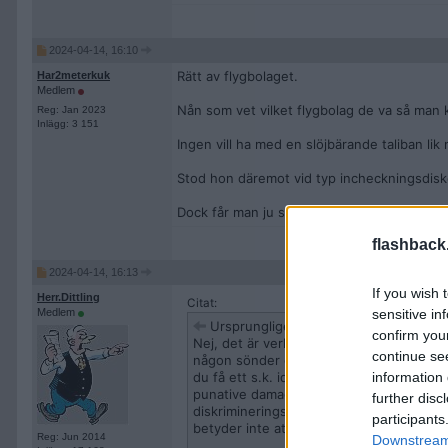
2024-04-14, 16:10
Rätt av flygbolaget.
Har2meterkuk
Medlem
Nån som vet vilket flygbolag de va så man
Reg: Jan 2023
Inlägg: 3 151
Ingen vill ha med en slöjbärande taliban li
Stod hon däremot vid typ incheckningsdisken
Dock får man ju som slöjbärare anpassa sig l
flashback
2024-04-14, 16:13
If you wish 
Herr.Dittling
Citat:
Medlem
sensitive in
Ursprungligen postat av
Nulb
confirm you
Nej, det är verkligen inte samma sak. Ska
continue se
någon sönder din bil som är värd 30.000 k
du få ett s.k. ideellt skadestånd. I exe
information 
punative damages, dvs. skadestånd med s
further disc
diskrimineringsersättning en straffande 
participants
betyder inte att den ändras.
Reg: Jun 2014
Downstream 