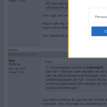
Inlägg: 17 168
Att man kan provocera fram diskriminering
väl tycka att gå till jobbet i sin slöja svå
Som sagt, lek med ord.
Persona
Någon slår mig, eller någon nekar mig att 
Ingen större skillnad.
Och framförallt inte att det skulle vara rimlig
2024-04-14, 16:14
Nulb
Citat:
Medlem
Ursprungligen postat av
Lillamig72
Reg: Nov 2010
Det här: ” Kvinnan hade anställts av ett
Inlägg: 7 214
Det var alltså bemanningsföretaget som a
utbildningsdagen det här: ”Under första
uniformsreglemente inte medgav att hon ba
avsluta anställningen.”
Jag måste erkänna att jag inte alls förstår
irrelevant. Hon förlorade sin anställning til