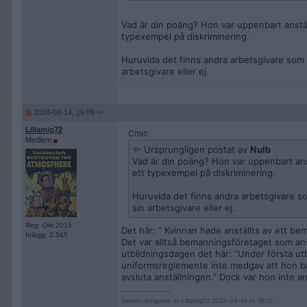
Vad är din poäng? Hon var uppenbart anstäl
typexempel på diskriminering.
Huruvida det finns andra arbetsgivare som a
arbetsgivare eller ej.
2024-04-14, 16:09
Lillamig72
Citat:
Medlem
Ursprungligen postat av
Nulb
Vad är din poäng? Hon var uppenbart anst
ett typexempel på diskriminering.
Huruvida det finns andra arbetsgivare so
sin arbetsgivare eller ej.
Reg: Okt 2016
Det här: ” Kvinnan hade anställts av ett be
Inlägg: 2 565
Det var alltså bemanningsföretaget som ans
utbildningsdagen det här: ”Under första u
uniformsreglemente inte medgav att hon bar s
avsluta anställningen.” Dock var hon inte a
__________________
Senast redigerad av Lillamig72 2024-04-14 kl. 16:12.