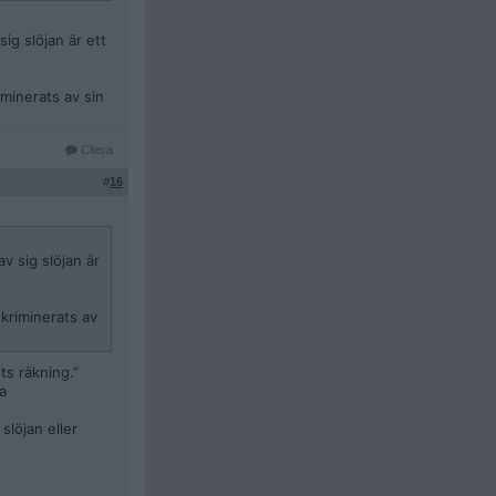
ig slöjan är ett
iminerats av sin
Citera
#
16
v sig slöjan är
skriminerats av
ts räkning.”
a
slöjan eller