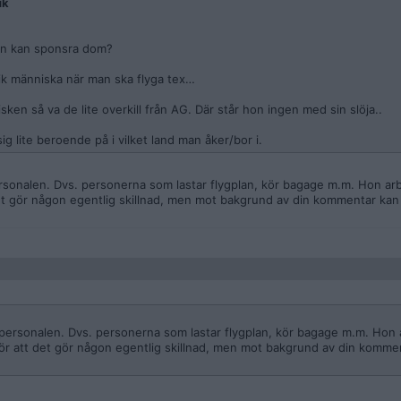
uk
man kan sponsra dom?
 lik människa när man ska flyga tex…
en så va de lite overkill från AG. Där står hon ingen med sin slöja..
g lite beroende på i vilket land man åker/bor i.
rsonalen. Dvs. personerna som lastar flygplan, kör bagage m.m. Hon arbe
et gör någon egentlig skillnad, men mot bakgrund av din kommentar kan 
kpersonalen. Dvs. personerna som lastar flygplan, kör bagage m.m. Hon 
för att det gör någon egentlig skillnad, men mot bakgrund av din komme