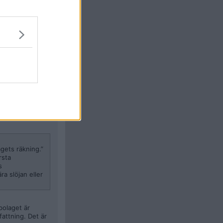
onligen kan jag
Citera
#
19
gets räkning.”
rsta
s
ra slöjan eller
bolaget är
fattning. Det är