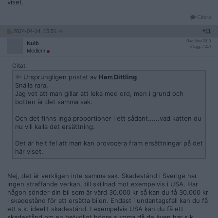
viset.
Citera
2024-04-14, 15:51
#
11
Reg: Nov 2010
Nulb
Inlägg: 7 214
Medlem
Citat:
Ursprungligen postat av
Herr.Dittling
Snälla rara.
Jag vet att man gillar att leka med ord, men i grund och
botten är det samma sak.
Och det finns inga proportioner i ett sådant......vad katten du
nu vill kalla det ersättning.
Det är helt fel att man kan provocera fram ersättningar på det
här viset.
Nej, det är verkligen inte samma sak. Skadestånd i Sverige har
ingen straffande verkan, till skillnad mot exempelvis i USA. Har
någon sönder din bil som är värd 30.000 kr så kan du få 30.000 kr
i skadestånd för att ersätta bilen. Endast i undantagsfall kan du få
ett s.k. ideellt skadestånd. I exempelvis USA kan du få ett
skadestånd om en betydligt högre summa då de även har s.k.