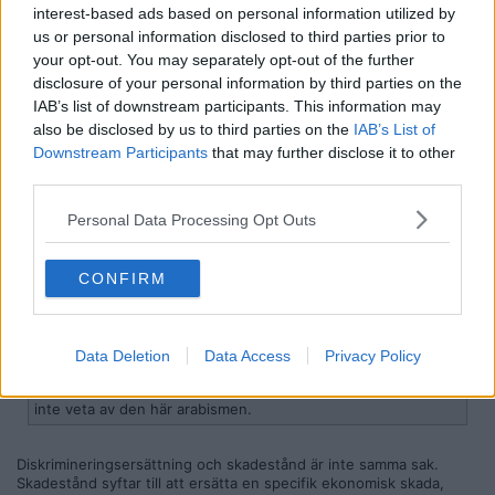
Medlem
interest-based ads based on personal information utilized by
Folk som förlorar både armar och ben får betydligt mindre i
us or personal information disclosed to third parties prior to
skadestånd.
your opt-out. You may separately opt-out of the further
Det är ingen måtta på denna idioti.
disclosure of your personal information by third parties on the
IAB’s list of downstream participants. This information may
Det som oroar mig är att jag känner igen ordet hijab, jag vill inte
veta av den här arabismen.
also be disclosed by us to third parties on the
IAB’s List of
Downstream Participants
that may further disclose it to other
Citera
third parties.
2024-04-14, 15:40
#
9
Reg: Nov 2010
Personal Data Processing Opt Outs
Nulb
Inlägg: 7 214
Medlem
Citat:
CONFIRM
Ursprungligen postat av
Herr.Dittling
Folk som förlorar både armar och ben får betydligt mindre i
skadestånd.
Det är ingen måtta på denna idioti.
Data Deletion
Data Access
Privacy Policy
Det som oroar mig är att jag känner igen ordet hijab, jag vill
inte veta av den här arabismen.
Diskrimineringsersättning och skadestånd är inte samma sak.
Skadestånd syftar till att ersätta en specifik ekonomisk skada,