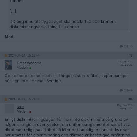
kunder.
[...]
DO begär nu att flygbolaget ska betala 150 000 kronor i
diskrimineringsersättning till kvinnan.
Mod.
Citera
2024-04-14, 15:18
#
3
Reg: Jun 2021
GregerMedeltid
Inlägg: 1 905
Medlem
Ge henne en enkelbiljett till Långbortistan istället, uppenbarligen
hör hon inte hemma i Sverige.
Citera
2024-04-14, 15:24
#
4
Reg: Nov 2010
Nulb
Inlägg: 7 214
Medlem
Enligt diskrimineringslagen får man inte diskriminera på grund av
någons religiösa övertygelse, om uniformsreglementet specifikt är
riktat mot religiösa attribut så låter det onekligen som att kvinnan
har utsatts för diskriminering och därmed är berättigad ersättning.