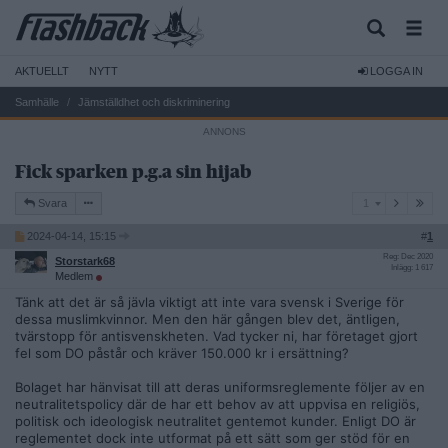
AKTUELLT
NYTT
LOGGA IN
Samhälle
Jämställdhet och diskriminering
Fick sparken p.g.a sin hijab
1
Svara
1
2024-04-14, 15:15
#
1
Reg: Dec 2020
Storstark68
Inlägg: 1 617
Medlem
Tänk att det är så jävla viktigt att inte vara svensk i Sverige för
dessa muslimkvinnor. Men den här gången blev det, äntligen,
tvärstopp för antisvenskheten. Vad tycker ni, har företaget gjort
fel som DO påstår och kräver 150.000 kr i ersättning?
Bolaget har hänvisat till att deras uniformsreglemente följer av en
neutralitetspolicy där de har ett behov av att uppvisa en religiös,
politisk och ideologisk neutralitet gentemot kunder. Enligt DO är
reglementet dock inte utformat på ett sätt som ger stöd för en