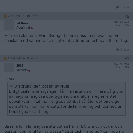
Citera
2024-04-14, 15:26
#
5
Reg: Jun 2023
vildhane
Inlägg: 1 465
Avstängd
Hon kan åka hem. Här i Sverige tar vi av oss rånarluvan när vi
snackar med varandra och njuter utav friheten och sol ett litet tag.
Citera
2024-04-14, 15:27
#
6
Reg: Okt 2008
1965
Inlägg: 2 399
Medlem
Citat:
Ursprungligen postat av
Nulb
Enligt diskrimineringslagen får man inte diskriminera på grund
av någons religiösa övertygelse, om uniformsreglementet
specifikt är riktat mot religiösa attribut så låter det onekligen
som att kvinnan har utsatts för diskriminering och därmed är
berättigad ersättning.
Samma för alla religiösa attribut så här är DO ute och cyklar och
personligen föraktar jag dessa "jag är diskriminerad"-kärringarna