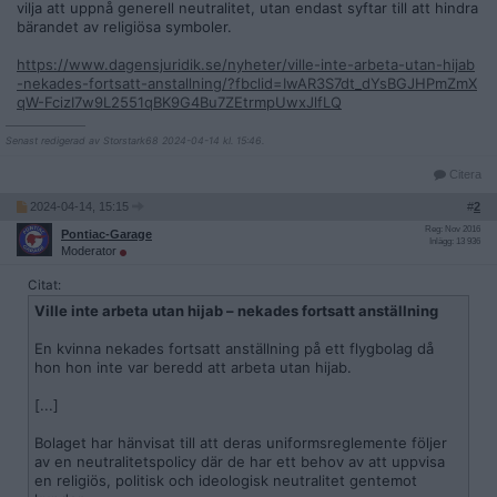
vilja att uppnå generell neutralitet, utan endast syftar till att hindra
bärandet av religiösa symboler.
https://www.dagensjuridik.se/nyheter/ville-inte-arbeta-utan-hijab
-nekades-fortsatt-anstallning/?fbclid=IwAR3S7dt_dYsBGJHPmZmX
qW-FcizI7w9L2551qBK9G4Bu7ZEtrmpUwxJlfLQ
__________________
Senast redigerad av Storstark68 2024-04-14 kl. 15:46.
Citera
2024-04-14, 15:15
#
2
Reg: Nov 2016
Pontiac-Garage
Inlägg: 13 936
Moderator
Citat:
Ville inte arbeta utan hijab – nekades fortsatt anställning
En kvinna nekades fortsatt anställning på ett flygbolag då
hon hon inte var beredd att arbeta utan hijab.
[...]
Bolaget har hänvisat till att deras uniformsreglemente följer
av en neutralitetspolicy där de har ett behov av att uppvisa
en religiös, politisk och ideologisk neutralitet gentemot