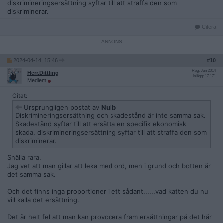
diskrimineringsersättning syftar till att straffa den som
diskriminerar.
Citera
2024-04-14, 15:46
#
10
Reg: Jun 2014
Herr.Dittling
Inlägg: 17 171
Medlem
Citat:
Ursprungligen postat av
Nulb
Diskrimineringsersättning och skadestånd är inte samma sak.
Skadestånd syftar till att ersätta en specifik ekonomisk
skada, diskrimineringsersättning syftar till att straffa den som
diskriminerar.
Snälla rara.
Jag vet att man gillar att leka med ord, men i grund och botten är
det samma sak.
Och det finns inga proportioner i ett sådant......vad katten du nu
vill kalla det ersättning.
Det är helt fel att man kan provocera fram ersättningar på det här