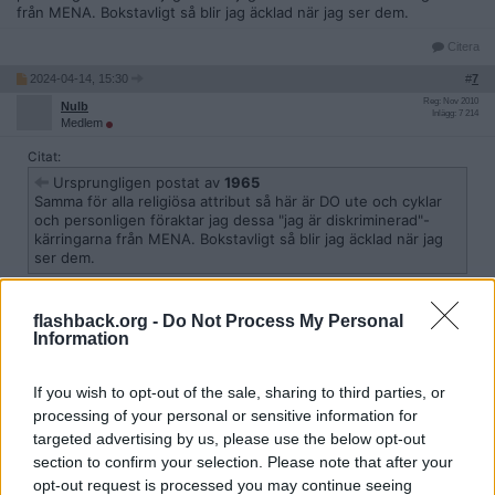
från MENA. Bokstavligt så blir jag äcklad när jag ser dem.
Citera
2024-04-14, 15:30
#
7
Reg: Nov 2010
Nulb
Inlägg: 7 214
Medlem
Citat:
Ursprungligen postat av
1965
Samma för alla religiösa attribut så här är DO ute och cyklar
och personligen föraktar jag dessa "jag är diskriminerad"-
kärringarna från MENA. Bokstavligt så blir jag äcklad när jag
ser dem.
Huruvida det är samma för alla religiösa attribut saknar betydelse
flashback.org -
Do Not Process My Personal
för bedömningen. I detta fall har kvinnan diskriminerats till följd av
Information
sin religion jämfört med en person inte är troende. Huruvida
klädkoden förbjuder såväl slöja som kippa spelar i den kontexten
ingen som helst roll.
If you wish to opt-out of the sale, sharing to third parties, or
processing of your personal or sensitive information for
Citera
targeted advertising by us, please use the below opt-out
2024-04-14, 15:31
#
8
section to confirm your selection. Please note that after your
Reg: Jun 2014
Herr.Dittling
opt-out request is processed you may continue seeing
Inlägg: 17 171