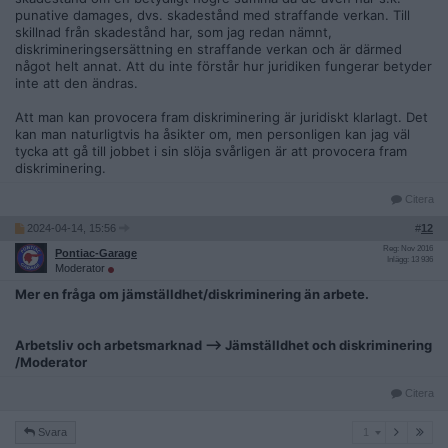
punative damages, dvs. skadestånd med straffande verkan. Till
skillnad från skadestånd har, som jag redan nämnt,
diskrimineringsersättning en straffande verkan och är därmed
något helt annat. Att du inte förstår hur juridiken fungerar betyder
inte att den ändras.
Att man kan provocera fram diskriminering är juridiskt klarlagt. Det
kan man naturligtvis ha åsikter om, men personligen kan jag väl
tycka att gå till jobbet i sin slöja svårligen är att provocera fram
diskriminering.
Citera
2024-04-14, 15:56
#
12
Reg: Nov 2016
Pontiac-Garage
Inlägg: 13 936
Moderator
Mer en fråga om jämställdhet/diskriminering än arbete.
Arbetsliv och arbetsmarknad --> Jämställdhet och diskriminering
/Moderator
Citera
1
Svara
1