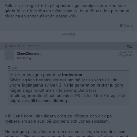
Folk är väl i regel trötta på uppstudsiga moralpoliser online som
går in för att förstöra en människas liv, bara för att den personen
råkar ha en annan åsikt än dessa kräk.
Citera
2023-08-10, 12:19
#
10
Reg: Jun 2016
ZiggeZiggarett
Inlägg: 25 364
Medlem
Citat:
Ursprungligen postat av
Iradeorum
Såvitt jag kan bedöma ser det om möjligt än värre ut i de
yngre årgångarna av Gen Z. Varje generation brukar ju göra
någon slags revolt men inte denna. Där deras
föräldrageneration hade anammat PK så har Gen Z dragit det
några varv till i samma riktning.
När GenX kom i den åldern drög de högerut och gick på
nyliberalism som svar på Boomers och Jones socialism.
Finns ingen plats vänsterut om de som är unga vuxna drar man
högerut. Vänster om proggen fanns ingen plats, så alla gick med i