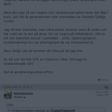
MUF.
Med det sagt så var religion och värdekonservatism även det lågt i
kurs, och det är generationen som charmades av Gardells fjolliga
humor.
Jag vill inte övertolka, men mina elever skrattar mest åt woke och
har svårt att ta det på allvar. De var sugna på militärtjänst, ville ta
ett mer klassiskt ansvar i samhället... polis, räddningstjänst,
kustbevakning osv var arbetsgivare de var intresserad av.
Men riktigt vad de kommer att hitta på vet jag inte.
M, KD och SD fick 57% av rösterna i riket. (Om jag nu
snabbräknade rätt)
Det är anmärkningsvärda siffror.
Citera
2023-08-10, 12:25
#
11
Reg: Nov 2015
Naknekejsaren
Inlägg: 17 865
Medlem
Citat:
Ursprungligen postat av
ZiggeZiggarett