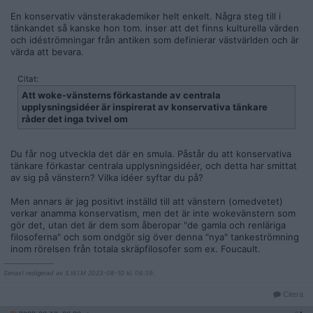
Så här står det i förlagets beskrivning:
En konservativ vänsterakademiker helt enkelt. Några steg till i
If you're woke, you're left. If you're left, you're
tänkandet så kanske hon tom. inser att det finns kulturella värden
woke. We blur the terms, assuming that if
och idéströmningar från antiken som definierar västvärlden och är
you're one you must be the other. That, Susan
värda att bevara.
Neiman argues, is a dangerous mistake.
Citat:
The intellectual roots and resources of
Att woke-vänsterns förkastande av centrala
wokeism conflict with ideas that have guided
upplysningsidéer är inspirerat av konservativa tänkare
the left for more than 200 years: a commitment
råder det inga tvivel om
to universalism, a firm distinction between
justice and power, and a belief in the possibility
of progress. Without these ideas, Neiman
Du får nog utveckla det där en smula. Påstår du att konservativa
argues, they will continue to undermine their
tänkare förkastar centrala upplysningsidéer, och detta har smittat
own goals and drift, inexorably and
av sig på vänstern? Vilka idéer syftar du på?
unintentionally, towards the right. In the long
run, they risk becoming what they despise.
Men annars är jag positivt inställd till att vänstern (omedvetet)
verkar anamma konservatism, men det är inte wokevänstern som
One of the world's leading philosophical voices,
gör det, utan det är dem som åberopar "de gamla och renläriga
Neiman makes this case by tracing the malign
filosoferna" och som ondgör sig över denna "nya" tankeströmning
influence of two titans of twentieth-century
inom rörelsen från totala skräpfilosofer som ex. Foucault.
thought, Michel Foucault and Carl Schmitt,
__________________
whose work undermined ideas of justice and
Senast redigerad av S.W.I.M 2023-08-10 kl. 06:39.
progress and portrayed social life as an eternal
struggle of
us
against
them
. A generation
Citera
schooled with these voices in their heads,
raised in a broader culture shaped by the