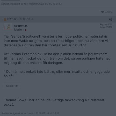
Senast redigerad av Nix-registret 2023-08-09 kl. 21:57.
Citera
2023-08-10, 05:37
#
2
Reg: Jun 2003
scoremax
Inlägg: 25 298
Medlem
Tja, ”seriös/traditionell” vänster eller högerpolitik har naturligtvis
inte med Woke att göra, och att först högern och nu vänstern vill
distansera sig från den här företeelsen är naturligt.
Att Jordan Peterson skulle ha den planen bakom är jag tveksam
till, han sagt mycket genom åren om det, så personligen håller jag
mig nog till den enklare förklaringen.
” Dom är helt enkelt inte bättre, eller mer insatta och engagerade
än så”
Spoiler
Thomas Sowell har en hel del vettiga tankar kring allt relaterat
också.
__________________
Senast redigerad av scoremax 2023-08-10 kl. 05:39.