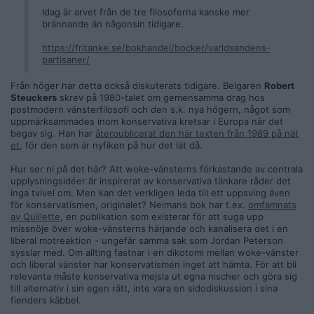
Idag är arvet från de tre filosoferna kanske mer
brännande än någonsin tidigare.
https://fritanke.se/bokhandel/bocker/varldsandens-
partisaner/
Från höger har detta också diskuterats tidigare. Belgaren
Robert
Steuckers
skrev på 1980-talet om gemensamma drag hos
postmodern vänsterfilosofi och den s.k. nya högern, något som
uppmärksammades inom konservativa kretsar i Europa när det
begav sig. Han har
återpublicerat den här texten från 1989 på nät
et
, för den som är nyfiken på hur det lät då.
Hur ser ni på det här? Att woke-vänsterns förkastande av centrala
upplysningsidéer är inspirerat av konservativa tänkare råder det
inga tvivel om. Men kan det verkligen leda till ett uppsving även
för konservatismen, originalet? Neimans bok har t.ex.
omfamnats
av Quillette
, en publikation som existerar för att suga upp
missnöje över woke-vänsterns härjande och kanalisera det i en
liberal motreaktion - ungefär samma sak som Jordan Peterson
sysslar med. Om allting fastnar i en dikotomi mellan woke-vänster
och liberal vänster har konservatismen inget att hämta. För att bli
relevanta måste konservativa mejsla ut egna nischer och göra sig
till alternativ i sin egen rätt, inte vara en sidodiskussion i sina
fienders käbbel.
__________________