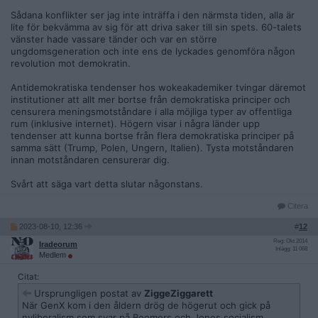
Sådana konflikter ser jag inte inträffa i den närmsta tiden, alla är
lite för bekvämma av sig för att driva saker till sin spets. 60-talets
vänster hade vassare tänder och var en större
ungdomsgeneration och inte ens de lyckades genomföra någon
revolution mot demokratin.
Antidemokratiska tendenser hos wokeakademiker tvingar däremot
institutioner att allt mer bortse från demokratiska principer och
censurera meningsmotståndare i alla möjliga typer av offentliga
rum (inklusive internet). Högern visar i några länder upp
tendenser att kunna bortse från flera demokratiska principer på
samma sätt (Trump, Polen, Ungern, Italien). Tysta motståndaren
innan motståndaren censurerar dig.
Svårt att säga vart detta slutar någonstans.
Citera
2023-08-10, 12:36
#
12
Reg: Okt 2014
Iradeorum
Inlägg: 11 068
Medlem
Citat:
Ursprungligen postat av
ZiggeZiggarett
När GenX kom i den åldern drög de högerut och gick på
nyliberalism som svar på Boomers och Jones socialism.