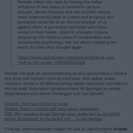
Neiman makes this case by tracing the malign
influence of two titans of twentieth-century
thought, Michel Foucault and Carl Schmitt, whose
work undermined ideas of justice and progress and
portrayed social life as an eternal struggle of
us
against
them
. A generation schooled with these
voices in their heads, raised in a broader culture
shaped by the ruthless ideas of neoliberalism and
evolutionary psychology, has set about changing the
world. It's time they thought again.
https://www.politybooks.com/bookdetail?book_slug
=left-is-not-woke--9781509558308
Neiman har givit en sammanfattning av sina resonemang i Unherd
och ännu mer koncist i diverse intervjuer. Hon spårar woke-
rörelsens tendens till differentiering mellan människor och misstro
mot en linjär historiesyn (progressivism) till läsningar av viktiga
högertänkare som Martin Heidegger och Carl Schmitt.
Unherd: The true Left is not woke
Spiked: There's nothing left-wing about wokeness
CBS: Why socialist Susan Neiman says 'woke-ism' is not leftist
Martin Burckhardt: Im Gespräch mit ... Susan Neiman
I Sverige utannonserades nyligen en bok av idéhistorikern
Svante