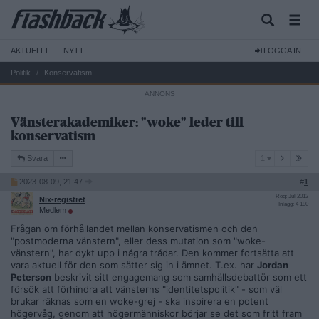
AKTUELLT
NYTT
LOGGA IN
Politik
Konservatism
Vänsterakademiker: "woke" leder till
konservatism
1
Svara
1
2023-08-09, 21:47
#
1
Reg: Jul 2012
Nix-registret
Inlägg: 4 190
Medlem
Frågan om förhållandet mellan konservatismen och den
"postmoderna vänstern", eller dess mutation som "woke-
vänstern", har dykt upp i några trådar. Den kommer fortsätta att
vara aktuell för den som sätter sig in i ämnet. T.ex. har
Jordan
Peterson
beskrivit sitt engagemang som samhällsdebattör som ett
försök att förhindra att vänsterns "identitetspolitik" - som väl
brukar räknas som en woke-grej - ska inspirera en potent
högervåg, genom att högermänniskor börjar se det som fritt fram