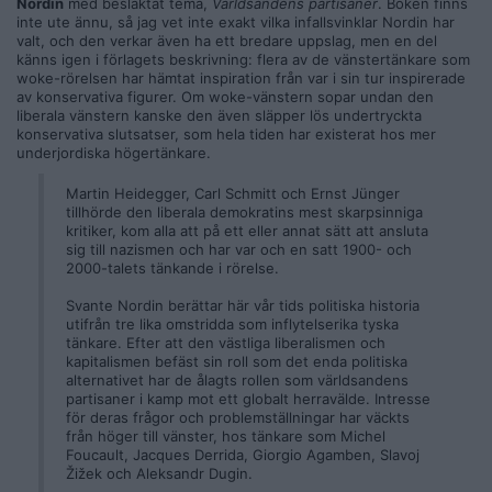
Nordin
med besläktat tema,
Världsandens partisaner
. Boken finns
inte ute ännu, så jag vet inte exakt vilka infallsvinklar Nordin har
valt, och den verkar även ha ett bredare uppslag, men en del
känns igen i förlagets beskrivning: flera av de vänstertänkare som
woke-rörelsen har hämtat inspiration från var i sin tur inspirerade
av konservativa figurer. Om woke-vänstern sopar undan den
liberala vänstern kanske den även släpper lös undertryckta
konservativa slutsatser, som hela tiden har existerat hos mer
underjordiska högertänkare.
Martin Heidegger, Carl Schmitt och Ernst Jünger
tillhörde den liberala demokratins mest skarpsinniga
kritiker, kom alla att på ett eller annat sätt att ansluta
sig till nazismen och har var och en satt 1900- och
2000-talets tänkande i rörelse.
Svante Nordin berättar här vår tids politiska historia
utifrån tre lika omstridda som inflytelserika tyska
tänkare. Efter att den västliga liberalismen och
kapitalismen befäst sin roll som det enda politiska
alternativet har de ålagts rollen som världsandens
partisaner i kamp mot ett globalt herravälde. Intresse
för deras frågor och problemställningar har väckts
från höger till vänster, hos tänkare som Michel
Foucault, Jacques Derrida, Giorgio Agamben, Slavoj
Žižek och Aleksandr Dugin.