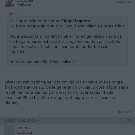
Iradeorum
Inlägg: 11 068
Medlem
Citat:
Ursprungligen postat av
ZiggeZiggarett
Ja, identitetspolitik m m är ju Gen Z och Millenials stora fråga.
Det intressanta är att det kommer nu en generation som går
in i höga tonåren och snart är unga vuxna. De som röstade i
senaste skolvalet och som marinerats under hela sin
uppväxt.
De tar en annan väg, frågan vilken?
Såvitt jag kan bedöma ser det om möjligt än värre ut i de yngre
årgångarna av Gen Z. Varje generation brukar ju göra någon slags
revolt men inte denna. Där deras föräldrageneration hade
anammat PK så har Gen Z dragit det några varv till i samma
riktning.
Citera
2023-08-10, 12:01
#
9
ZOLCOZ
Avslutad