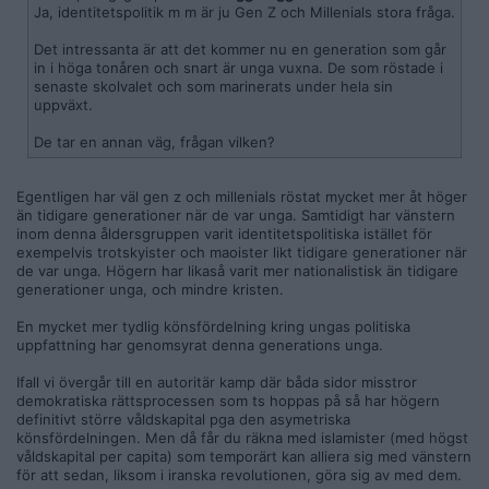
Ja, identitetspolitik m m är ju Gen Z och Millenials stora fråga.
Det intressanta är att det kommer nu en generation som går
in i höga tonåren och snart är unga vuxna. De som röstade i
senaste skolvalet och som marinerats under hela sin
uppväxt.
De tar en annan väg, frågan vilken?
Egentligen har väl gen z och millenials röstat mycket mer åt höger
än tidigare generationer när de var unga. Samtidigt har vänstern
inom denna åldersgruppen varit identitetspolitiska istället för
exempelvis trotskyister och maoister likt tidigare generationer när
de var unga. Högern har likaså varit mer nationalistisk än tidigare
generationer unga, och mindre kristen.
En mycket mer tydlig könsfördelning kring ungas politiska
uppfattning har genomsyrat denna generations unga.
Ifall vi övergår till en autoritär kamp där båda sidor misstror
demokratiska rättsprocessen som ts hoppas på så har högern
definitivt större våldskapital pga den asymetriska
könsfördelningen. Men då får du räkna med islamister (med högst
våldskapital per capita) som temporärt kan alliera sig med vänstern
för att sedan, liksom i iranska revolutionen, göra sig av med dem.