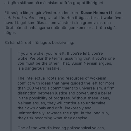
att göra skillnad på människor utifrån grupptillhörighet.
Ett snäpp längre går vänsterakademikern
Susan Neiman
i boken
Left is not woke
som gavs ut i år. Hon ifrågasätter att woke över
huvud taget kan räknas som vänster i sina grundvalar, och
förutspår att anhängarna obönhörligen kommer att röra sig åt
höger.
Så här står det i förlagets beskrivning:
If you're woke, you're left. If you're left, you're
woke. We blur the terms, assuming that if you're one
you must be the other. That, Susan Neiman argues,
is a dangerous mistake.
The intellectual roots and resources of wokeism
conflict with ideas that have guided the left for more
than 200 years: a commitment to universalism, a firm
distinction between justice and power, and a belief
in the possibility of progress. Without these ideas,
Neiman argues, they will continue to undermine
their own goals and drift, inexorably and
unintentionally, towards the right. In the long run,
they risk becoming what they despise.
One of the world's leading philosophical voices,