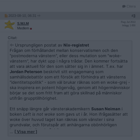
Citera
2023-08-10, 06:31
#
3
Reg: Jul 2013
S.W.I.M
Inlägg: 1 650
Medlem
Citat:
Ursprungligen postat av
Nix-registret
Frågan om förhållandet mellan konservatismen och den
"postmoderna vänstern", eller dess mutation som "woke-
vänstern", har dykt upp i några trådar. Den kommer fortsätta
att vara aktuell för den som sätter sig in i ämnet. T.ex. har
Jordan Peterson
beskrivit sitt engagemang som
samhällsdebattör som ett försök att förhindra att vänsterns
"identitetspolitik" - som väl brukar räknas som en woke-grej -
ska inspirera en potent högervåg, genom att högermänniskor
börjar se det som fritt fram att göra skillnad på människor
utifrån grupptillhörighet.
Ett snäpp längre går vänsterakademikern
Susan Neiman
i
boken
Left is not woke
som gavs ut i år. Hon ifrågasätter att
woke över huvud taget kan räknas som vänster i sina
grundvalar, och förutspår att anhängarna obönhörligen
kommer att röra sig åt höger.
…
[ Visa mer ]