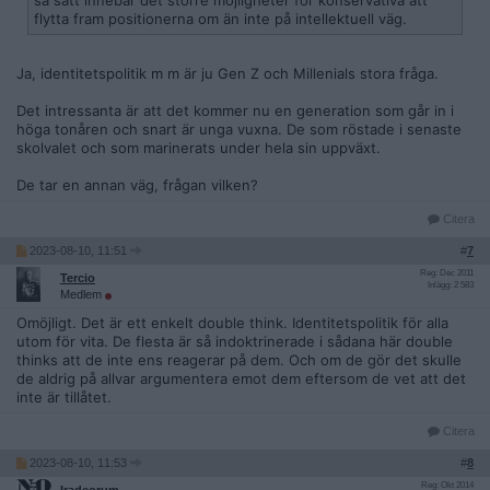
så sätt innebär det större möjligheter för konservativa att
brännande än någonsin tidigare.
flytta fram positionerna om än inte på intellektuell väg.
https://fritanke.se/bokhandel/bocker/varldsand
ens-partisaner/
Ja, identitetspolitik m m är ju Gen Z och Millenials stora fråga.
Från höger har detta också diskuterats tidigare. Belgaren
Det intressanta är att det kommer nu en generation som går in i
Robert Steuckers
skrev på 1980-talet om gemensamma drag
höga tonåren och snart är unga vuxna. De som röstade i senaste
hos postmodern vänsterfilosofi och den s.k. nya högern,
skolvalet och som marinerats under hela sin uppväxt.
något som uppmärksammades inom konservativa kretsar i
Europa när det begav sig. Han har
återpublicerat den här text
De tar en annan väg, frågan vilken?
en från 1989 på nätet
, för den som är nyfiken på hur det lät
då.
Citera
2023-08-10, 11:51
#
7
Hur ser ni på det här? Att woke-vänsterns förkastande av
centrala upplysningsidéer är inspirerat av konservativa
Reg: Dec 2011
Tercio
Inlägg: 2 583
tänkare råder det inga tvivel om. Men kan det verkligen leda
Medlem
till ett uppsving även för konservatismen, originalet?
Omöjligt. Det är ett enkelt double think. Identitetspolitik för alla
Neimans bok har t.ex.
omfamnats av Quillette
, en publikation
utom för vita. De flesta är så indoktrinerade i sådana här double
som existerar för att suga upp missnöje över woke-
thinks att de inte ens reagerar på dem. Och om de gör det skulle
vänsterns härjande och kanalisera det i en liberal motreaktion
de aldrig på allvar argumentera emot dem eftersom de vet att det
- ungefär samma sak som Jordan Peterson sysslar med. Om
inte är tillåtet.
allting fastnar i en dikotomi mellan woke-vänster och liberal
vänster har konservatismen inget att hämta. För att bli
Citera
relevanta måste konservativa mejsla ut egna nischer och
göra sig till alternativ i sin egen rätt, inte vara en
2023-08-10, 11:53
#
8
sidodiskussion i sina fienders käbbel.
Reg: Okt 2014