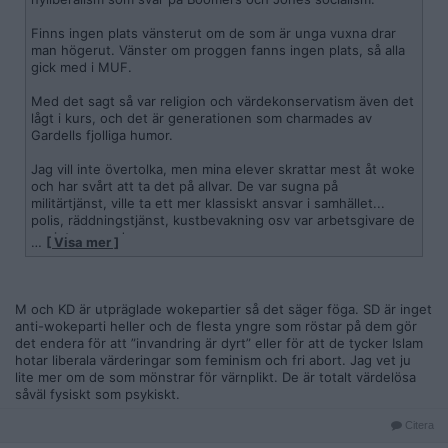
Finns ingen plats vänsterut om de som är unga vuxna drar
man högerut. Vänster om proggen fanns ingen plats, så alla
gick med i MUF.
Med det sagt så var religion och värdekonservatism även det
lågt i kurs, och det är generationen som charmades av
Gardells fjolliga humor.
Jag vill inte övertolka, men mina elever skrattar mest åt woke
och har svårt att ta det på allvar. De var sugna på
militärtjänst, ville ta ett mer klassiskt ansvar i samhället...
polis, räddningstjänst, kustbevakning osv var arbetsgivare de
var intresserad av.
…
[ Visa mer ]
Men riktigt vad de kommer att hitta på vet jag inte.
M, KD och SD fick 57% av rösterna i riket. (Om jag nu
M och KD är utpräglade wokepartier så det säger föga. SD är inget
snabbräknade rätt)
anti-wokeparti heller och de flesta yngre som röstar på dem gör
det endera för att ”invandring är dyrt” eller för att de tycker Islam
Det är anmärkningsvärda siffror.
hotar liberala värderingar som feminism och fri abort. Jag vet ju
lite mer om de som mönstrar för värnplikt. De är totalt värdelösa
såväl fysiskt som psykiskt.
Citera