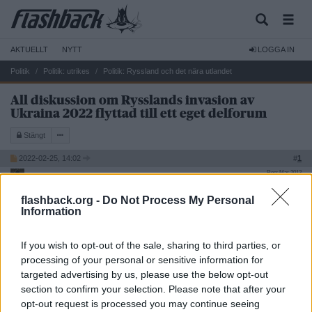
AKTUELLT
NYTT
LOGGA IN
Politik
Politik: utrikes
Politik: Ryssland och det nära utlandet
All diskussion om Rysslands invasion av
Ukraina 2022 flyttad till ett eget delforum
Stängt
2022-02-25, 14:02
#
1
Reg: Mar 2013
Unity
Inlägg: 3 361
Moderator
flashback.org -
Do Not Process My Personal
All diskussion om Rysslands invasion av Ukraina 2022 flyttad till
Information
ett eget delforum.
(FB) Rysslands invasion av Ukraina 2022
If you wish to opt-out of the sale, sharing to third parties, or
processing of your personal or sensitive information for
/Mod
targeted advertising by us, please use the below opt-out
section to confirm your selection. Please note that after your
Stängt
opt-out request is processed you may continue seeing