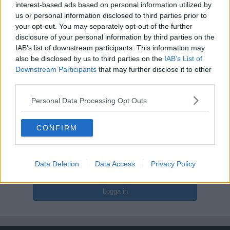
interest-based ads based on personal information utilized by
us or personal information disclosed to third parties prior to
Skapa ett konto eller logga in för att
your opt-out. You may separately opt-out of the further
disclosure of your personal information by third parties on the
kommentera
IAB’s list of downstream participants. This information may
Du måste vara medlem för att kunna kommentera
also be disclosed by us to third parties on the
IAB’s List of
Downstream Participants
that may further disclose it to other
third parties.
Skapa ett konto
Det är enkelt att registrera ett nytt konto
Personal Data Processing Opt Outs
Bli medlem
CONFIRM
Logga in
Data Deletion
Data Access
Privacy Policy
Har du redan ett konto? Logga in här
Logga in