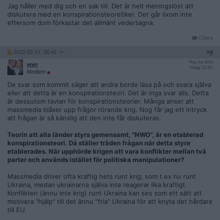
Jag håller med dig och en sak till. Det är helt meningslöst att
diskutera med en konspirationsteoretiker. Det går lixom inte
eftersom dom förkastar det allmänt vedertagna.
Citera
2022-02-17, 06:41
#
4
Reg: Jun 2014
wwr
Inlägg: 23 321
Medlem
De svar som kommit säger att andra borde läsa på och svara själva
eller att detta är en konspirationsteori. Det är inga svar alls. Detta
är dessutom tavlan för konspirationsteorier. Många anser att
massmedia blåser upp frågor rörande krig. Nog får jag ett intryck
att frågan är så känslig att den inte får diskuteras.
Teorin att alla länder styrs gemensamt, "NWO", är en etablerad
konspirationsteori. Då ställer tråden frågan när detta styre
etablerades. När upphörde krigen att vara konflikter mellan två
parter och används istället för politiska manipulationer?
Massmedia driver ofta kraftig hets runt krig, som t.ex nu runt
Ukraina, medan ukrainarna själva inte reagerar lika kraftigt.
Konflikten (ännu inte krig) runt Ukraina kan ses som ett sätt att
motivera "hjälp" till det ännu "fria" Ukraina för att knyta det hårdare
till EU.