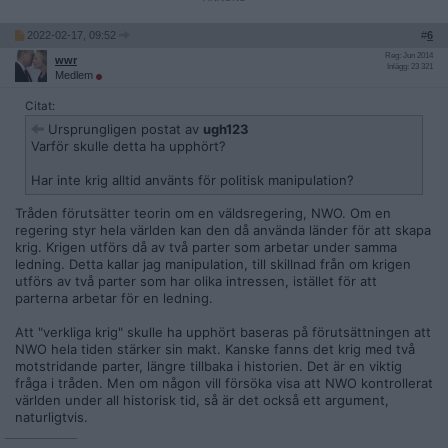
2022-02-17, 09:52
#
6
Reg: Jun 2014
wwr
Inlägg: 23 321
Medlem
Citat:
Ursprungligen postat av
ugh123
Varför skulle detta ha upphört?
Har inte krig alltid använts för politisk manipulation?
Tråden förutsätter teorin om en väldsregering, NWO. Om en
regering styr hela världen kan den då använda länder för att skapa
krig. Krigen utförs då av två parter som arbetar under samma
ledning. Detta kallar jag manipulation, till skillnad från om krigen
utförs av två parter som har olika intressen, istället för att
parterna arbetar för en ledning.
Att "verkliga krig" skulle ha upphört baseras på förutsättningen att
NWO hela tiden stärker sin makt. Kanske fanns det krig med två
motstridande parter, längre tillbaka i historien. Det är en viktig
fråga i tråden. Men om någon vill försöka visa att NWO kontrollerat
världen under all historisk tid, så är det också ett argument,
naturligtvis.
__________________