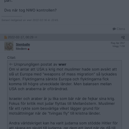
part.
Dvs när tog NWO kontrollen?
__________________
Senast redigerad av wwr 2022-02-16 kl. 22:45.
Citera
2022-02-17, 00:29
#
2
Reg: Apr 2017
Stenballe
Inlägg: 7 218
Medlem
Citat:
Ursprungligen postat av
wwr
Om vi antar att USA:s krig mot muslimer hade som avsikt att
slå ut Europa med "weapons of mass migration" så lyckades
krigen. Flyktingarna sänkte Europa och flyktingarna fick
komma till högre utvecklade länder. Men balansen mellan
USA och araberna är oförändrad.
Israeler och araber är ju lika som bär när de fejkar sina krig.
Fokus för kritik mot judar flyttas till Mellanöstern. Muslimer
får ett rykte som besvärliga vilket lägger grund för
motsättningar när de "tvingas fly" till kristna länder.
Andra världskriget kan ha varit judarna som stödde Hitler för
att skapa en skuld till judarna, ge dem ett land när de då till