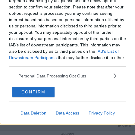
utgjort politiska manipulationer och inte reella motsättningar?
targeted advertising by us, please use the below opt-out
__________________
section to confirm your selection. Please note that after your
Senast redigerad av wwr 2022-02-17 kl. 07:35.
opt-out request is processed you may continue seeing
interest-based ads based on personal information utilized by
Citera
us or personal information disclosed to third parties prior to
2022-02-17, 09:22
#
5
your opt-out. You may separately opt-out of the further
Reg: Dec 2021
ugh123
disclosure of your personal information by third parties on the
Inlägg: 26
Medlem
IAB’s list of downstream participants. This information may
Citat:
also be disclosed by us to third parties on the
IAB’s List of
Ursprungligen postat av
wwr
Downstream Participants
that may further disclose it to other
När upphörde krigen att vara konflikter mellan två parter
third parties.
Personal Data Processing Opt Outs
Varför skulle detta ha upphört?
Citat:
CONFIRM
Ursprungligen postat av
wwr
och används istället för politiska manipulationer?
Data Deletion
Data Access
Privacy Policy
Har inte krig alltid använts för politisk manipulation?
Citera