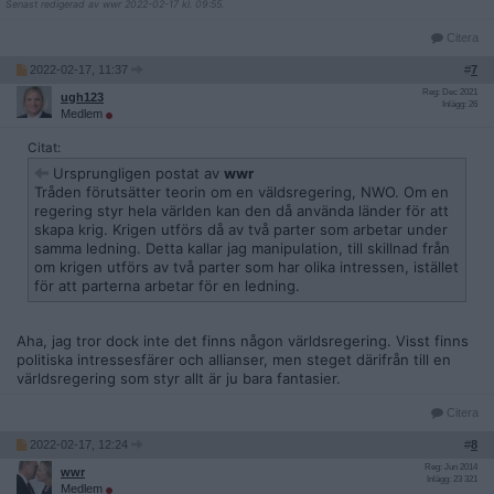
Senast redigerad av wwr 2022-02-17 kl. 09:55.
Citera
2022-02-17, 11:37
#
7
Reg: Dec 2021
ugh123
Inlägg: 26
Medlem
Citat:
Ursprungligen postat av
wwr
Tråden förutsätter teorin om en väldsregering, NWO. Om en
regering styr hela världen kan den då använda länder för att
skapa krig. Krigen utförs då av två parter som arbetar under
samma ledning. Detta kallar jag manipulation, till skillnad från
om krigen utförs av två parter som har olika intressen, istället
för att parterna arbetar för en ledning.
Aha, jag tror dock inte det finns någon världsregering. Visst finns
politiska intressesfärer och allianser, men steget därifrån till en
världsregering som styr allt är ju bara fantasier.
Citera
2022-02-17, 12:24
#
8
Reg: Jun 2014
wwr
Inlägg: 23 321
Medlem