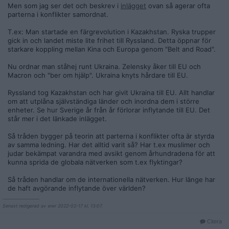
Men som jag ser det och beskrev i
inlägget
ovan så agerar ofta
parterna i konflikter samordnat.
T.ex: Man startade en färgrevolution i Kazakhstan. Ryska trupper
gick in och landet miste lite frihet till Ryssland. Detta öppnar för
starkare koppling mellan Kina och Europa genom "Belt and Road".
Nu ordnar man ståhej runt Ukraina. Zelensky åker till EU och
Macron och "ber om hjälp". Ukraina knyts hårdare till EU.
Ryssland tog Kazakhstan och har givit Ukraina till EU. Allt handlar
om att utplåna självständiga länder och inordna dem i större
enheter. Se hur Sverige år från år förlorar inflytande till EU. Det
står mer i det länkade inlägget.
Så tråden bygger på teorin att parterna i konflikter ofta är styrda
av samma ledning. Har det alltid varit så? Har t.ex muslimer och
judar bekämpat varandra med avsikt genom århundradena för att
kunna sprida de globala nätverken som t.ex flyktingar?
Så tråden handlar om de internationella nätverken. Hur länge har
de haft avgörande inflytande över världen?
__________________
Senast redigerad av wwr 2022-02-17 kl. 13:07.
Citera