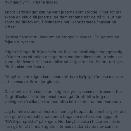
"tvingas fly" till kristna länder.
Andra världskriget kan ha varit judarna som stödde Hitler för att
skapa en skuld till judarna, ge dem ett land när de då till slut har
spritt sig tillräckligt. Tidningarna har ju fortfarande "nassar på
loftet".
Ukraina handlar nu bara om att stoppa in landet i EU genom att
fejka ett rysshot.
Krigen i Kongo är fejkade för att folk inte skall våga engagera sig i
afrikanernas situation och ge dem medbestämmande. Apple skall
kunna få råvaror till sina mobiler på billigaste sätt. Se hur det gick
för Catalán och Sharp.
Ett syfte med krigen kan ju vara att bara hjälpligt försöka maskera
att samma aktörer styr globalt.
Om vi antar att båda sidor i krigen styrs av samma intressen, hur
långt tillbaka i historien måste man gå för att hitta krig där
verkligen två olika parter med olika intressen stod mot varandra.
Jag har inte studerat historia men jag hoppas de som har gjort det
kan ge ett perspektiv på denna fråga om de försöker lägga ett
"NWO-perspektiv" på krigen. Hur långt tillbaka i historien måste
man gå för att finna krig där inte båda sidor styrdes av samma