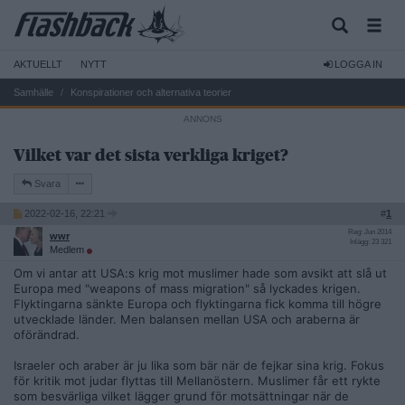
AKTUELLT
NYTT
LOGGA IN
Samhälle
Konspirationer och alternativa teorier
Vilket var det sista verkliga kriget?
Svara
2022-02-16, 22:21
#
1
Reg: Jun 2014
wwr
Inlägg: 23 321
Medlem
Om vi antar att USA:s krig mot muslimer hade som avsikt att slå ut
Europa med "weapons of mass migration" så lyckades krigen.
Flyktingarna sänkte Europa och flyktingarna fick komma till högre
utvecklade länder. Men balansen mellan USA och araberna är
oförändrad.
Israeler och araber är ju lika som bär när de fejkar sina krig. Fokus
för kritik mot judar flyttas till Mellanöstern. Muslimer får ett rykte
som besvärliga vilket lägger grund för motsättningar när de