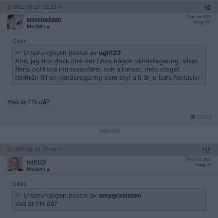
2022-02-17, 22:21
#
9
Reg: Apr 2009
smygrasisten
Inlägg: 337
Medlem
Citat:
Ursprungligen postat av
ugh123
Aha, jag tror dock inte det finns någon världsregering. Visst
finns politiska intressesfärer och allianser, men steget
därifrån till en världsregering som styr allt är ju bara fantasier.
Vad är FN då?
Citera
2022-02-19, 21:48
#
10
Reg: Dec 2021
ugh123
Inlägg: 26
Medlem
Citat:
Ursprungligen postat av
smygrasisten
Vad är FN då?