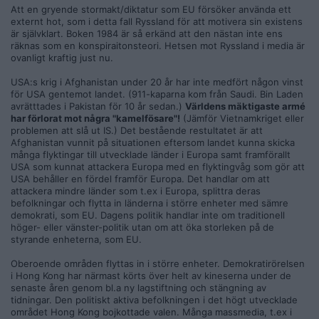
Att en gryende stormakt/diktatur som EU försöker använda ett
externt hot, som i detta fall Ryssland för att motivera sin existens
är självklart. Boken 1984 är så erkänd att den nästan inte ens
räknas som en konspiraitonsteori. Hetsen mot Ryssland i media är
ovanligt kraftig just nu.
USA:s krig i Afghanistan under 20 år har inte medfört någon vinst
för USA gentemot landet. (911-kaparna kom från Saudi. Bin Laden
avrätttades i Pakistan för 10 år sedan.)
Världens mäktigaste armé
har förlorat mot några "kamelfösare"!
(Jämför Vietnamkriget eller
problemen att slå ut IS.) Det bestående restultatet är att
Afghanistan vunnit på situationen eftersom landet kunna skicka
många flyktingar till utvecklade länder i Europa samt framförallt
USA som kunnat attackera Europa med en flyktingvåg som gör att
USA behåller en fördel framför Europa. Det handlar om att
attackera mindre länder som t.ex i Europa, splittra deras
befolkningar och flytta in länderna i större enheter med sämre
demokrati, som EU. Dagens politik handlar inte om traditionell
höger- eller vänster-politik utan om att öka storleken på de
styrande enheterna, som EU.
Oberoende områden flyttas in i större enheter. Demokratirörelsen
i Hong Kong har närmast körts över helt av kineserna under de
senaste åren genom bl.a ny lagstiftning och stängning av
tidningar. Den politiskt aktiva befolkningen i det högt utvecklade
området Hong Kong bojkottade valen. Många massmedia, t.ex i