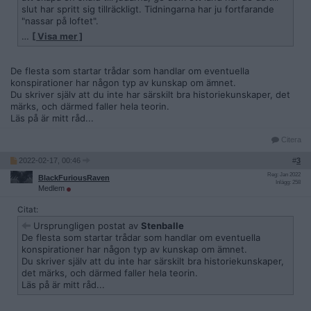
slut har spritt sig tillräckligt. Tidningarna har ju fortfarande
"nassar på loftet".
…
[ Visa mer ]
Ukraina handlar nu bara om att stoppa in landet i EU genom
att fejka ett rysshot.
De flesta som startar trådar som handlar om eventuella
Krigen i Kongo är fejkade för att folk inte skall våga engagera
konspirationer har någon typ av kunskap om ämnet.
sig i afrikanernas situation och ge dem medbestämmande.
Du skriver själv att du inte har särskilt bra historiekunskaper, det
Apple skall kunna få råvaror till sina mobiler på billigaste sätt.
märks, och därmed faller hela teorin.
Se hur det gick för Catalán och Sharp.
Läs på är mitt råd...
Ett syfte med krigen kan ju vara att bara hjälpligt försöka
Citera
maskera att samma aktörer styr globalt.
2022-02-17, 00:46
#
3
Om vi antar att båda sidor i krigen styrs av samma intressen,
Reg: Jan 2022
BlackFuriousRaven
Inlägg: 258
hur långt tillbaka i historien måste man gå för att hitta krig där
Medlem
verkligen två olika parter med olika intressen stod mot
varandra.
Citat:
Ursprungligen postat av
Stenballe
Jag har inte studerat historia
men jag hoppas de som har
De flesta som startar trådar som handlar om eventuella
gjort det kan ge ett perspektiv på denna fråga om de
konspirationer har någon typ av kunskap om ämnet.
försöker lägga ett "NWO-perspektiv" på krigen. Hur långt
Du skriver själv att du inte har särskilt bra historiekunskaper,
tillbaka i historien måste man gå för att finna krig där inte
det märks, och därmed faller hela teorin.
båda sidor styrdes av samma part.
Läs på är mitt råd...
Dvs när tog NWO kontrollen?