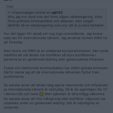
Citat:
Ursprungligen postat av
ugh123
Aha, jag tror dock inte det finns någon världsregering. Visst
finns politiska intressesfärer och allianser, men steget
därifrån till en världsregering som styr allt är ju bara fantasier.
Hur det ligger till i detalj vet nog inga utomstående. Jag brukar
kalla det för internationella nätverk. Jag använde termen NWO för
att förenkla.
Men teorin om NWO är en etablerad konspirationsteori. Den torde
medföra att när länder har konflikter så styrs konflikterna i
parterna av en gemensam ledning eller gemensamma intressen.
Fysisk och elektronisk kommunikation har stärkt globala intressen.
Därför menar jag att de internationella nätverken flyttat fram
positionerna.
Du kanske anser att länder idag agerar oberoende och inflytandet
av internationella nätverk är obetydlig. Då är du egentligen lite OT
i denna tråd och tavla
Men självklart är dina inlägg välkomna.
Du kanske anser att inte många krig eller konflikter någonsin har
utspelats under en gemensam ledning. Det är naturligtvis en
synpunkt.