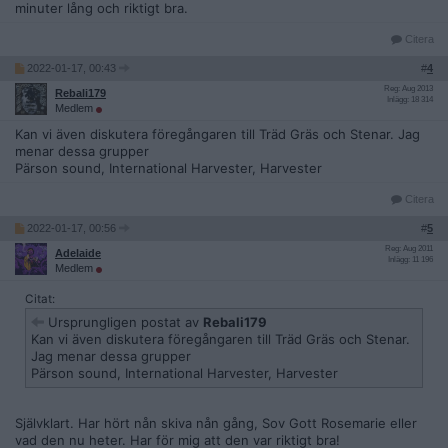
minuter lång och riktigt bra.
Citera
2022-01-17, 00:43
#
4
Reg: Aug 2013
Rebali179
Inlägg: 18 314
Medlem
Kan vi även diskutera föregångaren till Träd Gräs och Stenar. Jag
menar dessa grupper
Pärson sound, International Harvester, Harvester
Citera
2022-01-17, 00:56
#
5
Reg: Aug 2011
Adelaide
Inlägg: 11 196
Medlem
Citat:
Ursprungligen postat av
Rebali179
Kan vi även diskutera föregångaren till Träd Gräs och Stenar.
Jag menar dessa grupper
Pärson sound, International Harvester, Harvester
Självklart. Har hört nån skiva nån gång, Sov Gott Rosemarie eller
vad den nu heter. Har för mig att den var riktigt bra!