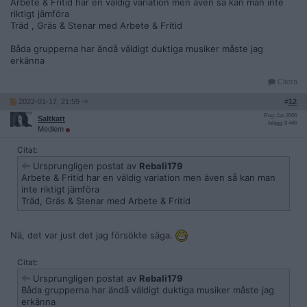
Arbete & Fritid har en väldig variation men även så kan man inte
riktigt jämföra
Träd , Gräs & Stenar med Arbete & Fritid
Båda grupperna har ändå väldigt duktiga musiker måste jag
erkänna
Citera
2022-01-17, 21:59
#
12
Reg: Jan 2006
Saltkatt
Inlägg: 8 446
Medlem
Citat:
Ursprungligen postat av
Rebali179
Arbete & Fritid har en väldig variation men även så kan man
inte riktigt jämföra
Träd, Gräs & Stenar med Arbete & Fritid
Nä, det var just det jag försökte säga.
Citat:
Ursprungligen postat av
Rebali179
Båda grupperna har ändå väldigt duktiga musiker måste jag
erkänna