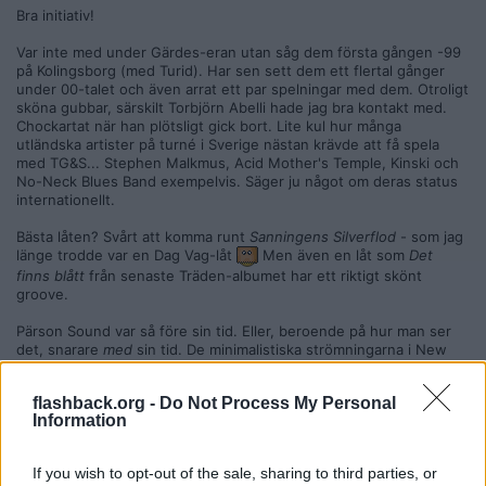
Bra initiativ!
Var inte med under Gärdes-eran utan såg dem första gången -99
på Kolingsborg (med Turid). Har sen sett dem ett flertal gånger
under 00-talet och även arrat ett par spelningar med dem. Otroligt
sköna gubbar, särskilt Torbjörn Abelli hade jag bra kontakt med.
Chockartat när han plötsligt gick bort. Lite kul hur många
utländska artister på turné i Sverige nästan krävde att få spela
med TG&S... Stephen Malkmus, Acid Mother's Temple, Kinski och
No-Neck Blues Band exempelvis. Säger ju något om deras status
internationellt.
Bästa låten? Svårt att komma runt
Sanningens Silverflod
- som jag
länge trodde var en Dag Vag-låt
Men även en låt som
Det
finns blått
från senaste Träden-albumet har ett riktigt skönt
groove.
Pärson Sound var så före sin tid. Eller, beroende på hur man ser
det, snarare
med
sin tid. De minimalistiska strömningarna i New
York.
flashback.org -
Do Not Process My Personal
Citera
Information
2022-01-17, 18:29
#
8
Reg: Aug 2013
Rebali179
Inlägg: 18 314
If you wish to opt-out of the sale, sharing to third parties, or
Medlem