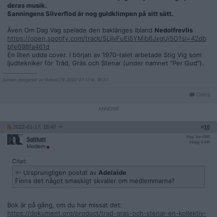
deras musik.
Sanningens Silverflod är nog guldklimpen på sitt sätt.
Även Om Dag Vag spelade den baklänges ibland
Nedolfrevlis
https://open.spotify.com/track/5LjIvFuEi5YMib6JxgUi5O?si=42db
bfe698fa461d
En liten udda cover. I början av 1970-talet arbetade Stig Vig som
ljudtekniker för Träd, Gräs och Stenar (under namnet "Per Gud").
__________________
Senast redigerad av Rebali179 2022-01-17 kl. 18:37.
Citera
2022-01-17, 18:47
#
10
Reg: Jan 2006
Saltkatt
Inlägg: 8 446
Medlem
Citat:
Ursprungligen postat av
Adelaide
Finns det något smaskigt skvaller om medlemmarna?
Bok är på gång, om du har missat det:
https://dokument.org/product/trad-gras-och-stenar-en-kollektiv-