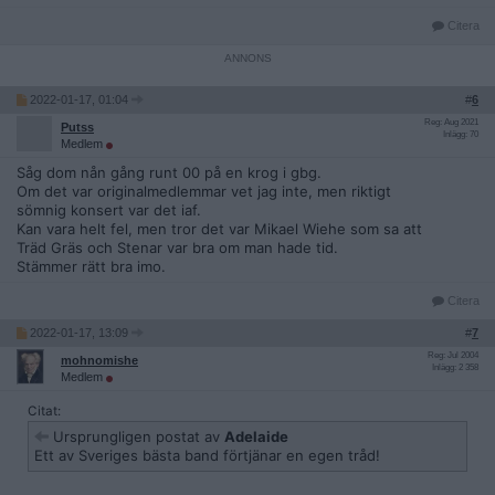
Citera
2022-01-17, 01:04
#
6
Reg: Aug 2021
Putss
Inlägg: 70
Medlem
Såg dom nån gång runt 00 på en krog i gbg.
Om det var originalmedlemmar vet jag inte, men riktigt
sömnig konsert var det iaf.
Kan vara helt fel, men tror det var Mikael Wiehe som sa att
Träd Gräs och Stenar var bra om man hade tid.
Stämmer rätt bra imo.
Citera
2022-01-17, 13:09
#
7
Reg: Jul 2004
mohnomishe
Inlägg: 2 358
Medlem
Citat:
Ursprungligen postat av
Adelaide
Ett av Sveriges bästa band förtjänar en egen tråd!