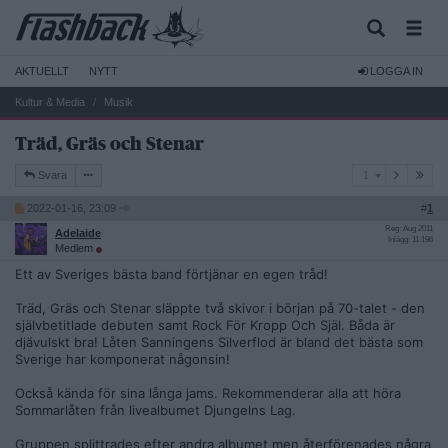
AKTUELLT
NYTT
LOGGA IN
Kultur & Media
Musik
Träd, Gräs och Stenar
1
Svara
1
2022-01-16, 23:09
#
1
Reg: Aug 2011
Adelaide
Inlägg: 11 196
Medlem
Ett av Sveriges bästa band förtjänar en egen tråd!
Träd, Gräs och Stenar släppte två skivor i början på 70-talet - den
självbetitlade debuten samt Rock För Kropp Och Själ. Båda är
djävulskt bra! Låten Sanningens Silverflod är bland det bästa som
Sverige har komponerat någonsin!
Också kända för sina långa jams. Rekommenderar alla att höra
Sommarlåten från livealbumet Djungelns Lag.
Gruppen splittrades efter andra albumet men återförenades några