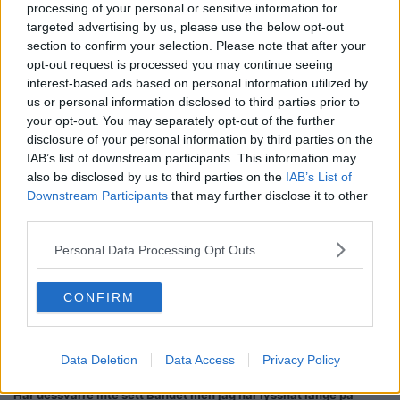
processing of your personal or sensitive information for
Citat:
targeted advertising by us, please use the below opt-out
Ursprungligen postat av
Adelaide
section to confirm your selection. Please note that after your
Självklart. Har hört nån skiva nån gång, Sov Gott Rosemarie
opt-out request is processed you may continue seeing
eller vad den nu heter. Har för mig att den var riktigt bra!
interest-based ads based on personal information utilized by
us or personal information disclosed to third parties prior to
Här finns det en hel del att lyssna på
your opt-out. You may separately opt-out of the further
disclosure of your personal information by third parties on the
IAB’s list of downstream participants. This information may
Pärson Sound
https://open.spotify.com/album/59OCinJRcPyKjFKM
Sm18u6?si=6aDB-eYSTOuGVVPenliM7A
also be disclosed by us to third parties on the
IAB’s List of
Downstream Participants
that may further disclose it to other
International Harvester - Sov Gott Ros-Marie
https://open.spotif
third parties.
y.com/album/5zAAhGhqKvtOyseYGIbF6f?si=nkziBa8JQuqw1pspT0
Yg8g
Personal Data Processing Opt Outs
Harvester - Harvester
https://open.spotify.com/album/6dYXc33ks
QgAOMefQGfxw8?si=Srgl1VmaRdG0RCcTx_O1UQ
CONFIRM
Citera
2022-01-17, 18:33
#
9
Reg: Aug 2013
Rebali179
Data Deletion
Data Access
Privacy Policy
Inlägg: 18 314
Medlem
Har dessvärre inte sett Bandet men jag har lyssnat länge på