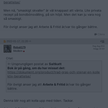
berattelse/
Men nä, "smaskigt skvaller" är väl knappast att vänta. Lite privata
recept på bondbönsvälling, på sin höjd. Men det kan ju vara nog
så smaskigt.
För övrigt anser jag att Arbete & Fritid är/var tio gånger bättre.
Citera
2022-01-17, 21:20
#
11
Reg: Aug 2013
Rebali179
Inlägg: 18 314
Medlem
Citat:
Ursprungligen postat av
Saltkatt
Bok är på gång, om du har missat det:
https://dokument.org/product/trad-gras-och-stenar-en-kolle
ktiv-berattelse/
För övrigt anser jag att
Arbete & Fritid
är/var tio gånger
bättre.
Denna blir nog att kolla upp med tiden. Tackar.