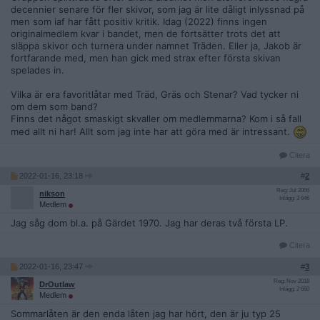
decennier senare för fler skivor, som jag är lite dåligt inlyssnad på
men som iaf har fått positiv kritik. Idag (2022) finns ingen
originalmedlem kvar i bandet, men de fortsätter trots det att
släppa skivor och turnera under namnet Träden. Eller ja, Jakob är
fortfarande med, men han gick med strax efter första skivan
spelades in.
Vilka är era favoritlåtar med Träd, Gräs och Stenar? Vad tycker ni
om dem som band?
Finns det något smaskigt skvaller om medlemmarna? Kom i så fall
med allt ni har! Allt som jag inte har att göra med är intressant.
Citera
2022-01-16, 23:18
#
2
Reg: Jul 2006
nikson
Inlägg: 3 646
Medlem
Jag såg dom bl.a. på Gärdet 1970. Jag har deras två första LP.
Citera
2022-01-16, 23:47
#
3
Reg: Nov 2018
DrOutlaw
Inlägg: 2 660
Medlem
Sommarlåten är den enda låten jag har hört, den är ju typ 25