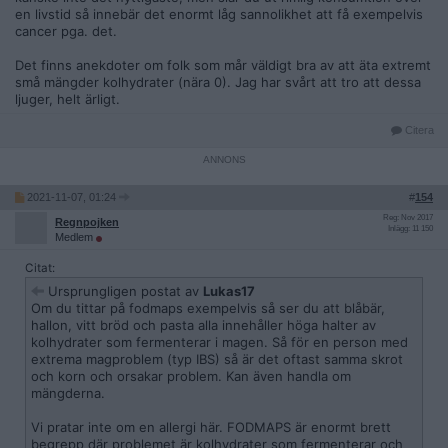
en livstid så innebär det enormt låg sannolikhet att få exempelvis
cancer pga. det.
Det finns anekdoter om folk som mår väldigt bra av att äta extremt
små mängder kolhydrater (nära 0). Jag har svårt att tro att dessa
ljuger, helt ärligt.
Citera
2021-11-07, 01:24
#
154
Reg: Nov 2017
Regnpojken
Inlägg: 11 150
Medlem
Citat:
Ursprungligen postat av
Lukas17
Om du tittar på fodmaps exempelvis så ser du att blåbär,
hallon, vitt bröd och pasta alla innehåller höga halter av
kolhydrater som fermenterar i magen. Så för en person med
extrema magproblem (typ IBS) så är det oftast samma skrot
och korn och orsakar problem. Kan även handla om
mängderna.
Vi pratar inte om en allergi här. FODMAPS är enormt brett
begrepp där problemet är kolhydrater som fermenterar och