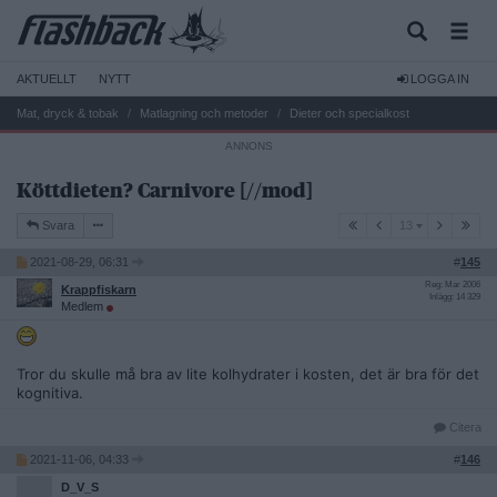
AKTUELLT
NYTT
LOGGA IN
Mat, dryck & tobak
Matlagning och metoder
Dieter och specialkost
Köttdieten? Carnivore [//mod]
13
Svara
13
2021-08-29, 06:31
#
145
Reg: Mar 2006
Krappfiskarn
Inlägg: 14 329
Medlem
Tror du skulle må bra av lite kolhydrater i kosten, det är bra för det
kognitiva.
Citera
2021-11-06, 04:33
#
146
D_V_S