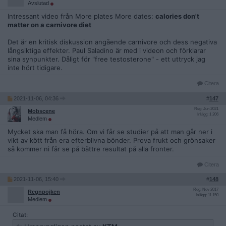
Avslutad
Intressant video från More plates More dates:
calories don't
matter on a carnivore diet
Det är en kritisk diskussion angående carnivore och dess negativa
långsiktiga effekter. Paul Saladino är med i videon och förklarar
sina synpunkter. Dåligt för "free testosterone" - ett uttryck jag
inte hört tidigare.
Citera
2021-11-06, 04:36
#
147
Reg: Jun 2021
Mobscene
Inlägg: 1 206
Medlem
Mycket ska man få höra. Om vi får se studier på att man går ner i
vikt av kött från era efterblivna bönder. Prova frukt och grönsaker
så kommer ni får se på bättre resultat på alla fronter.
Citera
2021-11-06, 15:40
#
148
Reg: Nov 2017
Regnpojken
Inlägg: 11 150
Medlem
Citat: