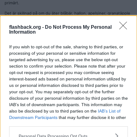
primärt.
Det är skillnad på om du äter blåbär, hallon, apelsiner, granatäpple
etc mot vit bröd, pasta, chips osv.
Det lustiga är att råvarorna med högt näringsvärde med
flashback.org -
Do Not Process My Personal
kolhydrater är de med minst kcal eller kolhydrater.
Information
Precis som att alla fetter inte är speciellt bra som olivolja som
If you wish to opt-out of the sale, sharing to third parties, or
hetas upp för mycket.
processing of your personal or sensitive information for
Eller säg processat kött som chark produkter.
targeted advertising by us, please use the below opt-out
Du kan ha en hög andel fett och protein samtidigt som du får i dig
section to confirm your selection. Please note that after your
kolhydrater från näringstäta råvaror, som sin tur i regel har låg
opt-out request is processed you may continue seeing
energitäthet
interest-based ads based on personal information utilized by
us or personal information disclosed to third parties prior to
Citera
your opt-out. You may separately opt-out of the further
2021-11-07, 00:41
#
153
disclosure of your personal information by third parties on the
Reg: Nov 2017
Lukas17
IAB’s list of downstream participants. This information may
Inlägg: 1 775
Medlem
also be disclosed by us to third parties on the
IAB’s List of
Citat:
Downstream Participants
that may further disclose it to other
Ursprungligen postat av
Regnpojken
third parties.
Fast diverse problem kommer med i vilken råvara de kommer
med primärt.
Personal Data Processing Opt Outs