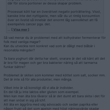
där för stora portioner av dessa skapar problem.
Processat kött har en överdrivet negativ porträttering. Visst,
kanske inte det nyttigaste, men slår du ut rimlig konsumtion
över en livstid så innebär det enormt låg sannolikhet att få
exempelvis cancer pga. det.
…
[ Visa mer ]
Det finns anekdoter om folk som mår väldigt bra av att äta
extremt små mängder kolhydrater (nära 0). Jag har svårt att
Så vad menar du är problemet med att kolhydrater fermenterar för
tro att dessa ljuger, helt ärligt.
folk med vanliga magar?
Kan du utveckla rent konkret vad som är dåligt med blåbär i
resonabla mängder?
Ta bara yoghurt där detta har skett, snarare är det väl känt att det
är bra för magen och ger bra bakterier näring så att tarmarna
funkar bättre?
Problemet är skiten som kommer med köttet som salt, socker mm.
Det är inte så för alla produkter, men många.
Vilket inte är så konstigt då vi alla är individer.
En del tål ju inte laktos eller gluten som exempel.
Men kan man äta bra råvaror så är det dumt att bara skita i det för
att man snöat in sig på lchf.
Att äta en äggröra med säg advocado och sedan paprika eller
någon frukt på det som apelsin med högt näringsvärde skadar