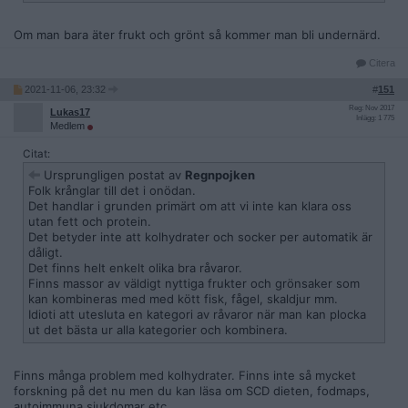
Att säga att grönsaker är onyttigt per definition känns inte
helt riktigt.
Om man bara äter frukt och grönt så kommer man bli undernärd.
Eller att bara för man mår kanon när man äter viss typ av kost
så betyder inte det att något åt nyttigt. En tumör känner man
Citera
inte växa i kroppen. Att de känns bra är bara en anekdot och
tycker inte den hör hemma i just den här kontexten.. Vi ska
2021-11-06, 23:32
#
151
lyssna på hur det känns på ett personligt plan men som
Reg: Nov 2017
allmän rekommendation, nej! Det är en känsla bara, säger
Lukas17
Inlägg: 1 775
Medlem
varken bu eller bä. Fakta krävs.
Citat:
Såå jaa jag är inte 100% såld över carnivore..
Ursprungligen postat av
Regnpojken
För mycket av allt är onyttigt.
Folk krånglar till det i onödan.
Keto är en tröttsam diet i längden och inget iallafall jag orkar
Det handlar i grunden primärt om att vi inte kan klara oss
vara strikt med.
utan fett och protein.
Det betyder inte att kolhydrater och socker per automatik är
Det positiva med carnivore är dock att många går ner i vikt
dåligt.
vilket vi vet är bra för hälsan.
Det finns helt enkelt olika bra råvaror.
Och den största läxan tycker jag är att den svarar på frågan
Finns massor av väldigt nyttiga frukter och grönsaker som
"är kött, specifikt rött kött onyttigt?" nej verkligen inte
kan kombineras med med kött fisk, fågel, skaldjur mm.
nånstans. Vi har kött tänder och är därför köttätare. Kött är
Idioti att utesluta en kategori av råvaror när man kan plocka
nyttigt! Men som allt annat så bör man nog göra allt med
ut det bästa ur alla kategorier och kombinera.
motta.
Vill man gå ner i vikt dock, så bör man köra strikt carnivore
keto diet full on..
Finns många problem med kolhydrater. Finns inte så mycket
forskning på det nu men du kan läsa om SCD dieten, fodmaps,
autoimmuna sjukdomar etc.