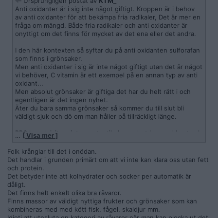
Ursprungligen postat av
KTM_
Anti oxidanter är i sig inte något giftigt. Kroppen är i behov
av anti oxidanter för att bekämpa fria radikaler, Det är mer en
fråga om mängd. Både fria radikaler och anti oxidanter är
onyttigt om det finns för mycket av det ena eller det andra.
I den här kontexten så syftar du på anti oxidanten sulforafan
som finns i grönsaker.
Men anti oxidanter i sig är inte något giftigt utan det är något
vi behöver, C vitamin är ett exempel på en annan typ av anti
oxidant...
Men absolut grönsaker är giftiga det har du helt rätt i och
egentligen är det ingen nyhet.
Äter du bara samma grönsaker så kommer du till slut bli
väldigt sjuk och dö om man håller på tillräckligt länge.
BBC har skrivit en intessant artikel om plant baserad kost och
…
[ Visa mer ]
dess inverkan på hjärnan..
Har inte fakta granskat den själv, men enligt BBC så påverkar
Folk krånglar till det i onödan.
vegan kost vår intelligens negativt och ökar risken för
Det handlar i grunden primärt om att vi inte kan klara oss utan fett
alzheimers och diabetes. Om det stämmer så är väl det
och protein.
tillräckligt för att fråga sig hur bra egentligen vegan kosten
Det betyder inte att kolhydrater och socker per automatik är
är?
dåligt.
Eller faktumet att man inte ska äta vegan kost under
Det finns helt enkelt olika bra råvaror.
graviditeten eftersom det är rätt stor sannolikhet att barnet
Finns massor av väldigt nyttiga frukter och grönsaker som kan
kommer få missbildningar och hjärnskador..
kombineras med med kött fisk, fågel, skaldjur mm.
Är det inte så tillochmed att vegankost upp till visst år räknas
Idioti att utesluta en kategori av råvaror när man kan plocka ut det