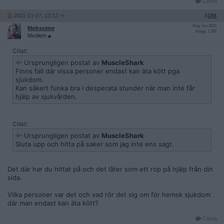
Citera
2021-11-07, 13:12
#
156
Reg: Jun 2021
Mobscene
Inlägg: 1 206
Medlem
Citat:
Ursprungligen postat av
MuscleShark
Finns fall där vissa personer endast kan äta kött pga
sjukdom.
Kan säkert funka bra i desperata stunder när man inte får
hjälp av sjukvården.
Citat:
Ursprungligen postat av
MuscleShark
Sluta upp och hitta på saker som jag inte ens sagt.
Det där har du hittat på och det låter som ett rop på hjälp från din
sida.
Vilka personer var det och vad rör det sig om för hemsk sjukdom
där man endast kan äta kött?
Citera