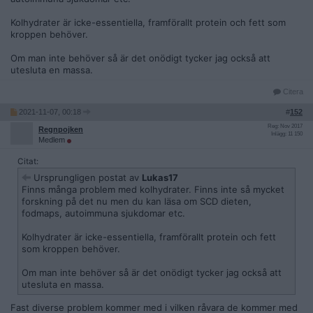
Jag äter också godis chips dricker bärs feströker party
knarkar nån gång ibland, lever osunt. Men för det mesta är
Kolhydrater är icke-essentiella, framförallt protein och fett som
jag noga med min hälsa och det är inte så noga vad man gör
kroppen behöver.
ibland utan vad man gör oftast som spelar roll.
Om man inte behöver så är det onödigt tycker jag också att
utesluta en massa.
Citera
2021-11-07, 00:18
#
152
Reg: Nov 2017
Regnpojken
Inlägg: 11 150
Medlem
Citat:
Ursprungligen postat av
Lukas17
Finns många problem med kolhydrater. Finns inte så mycket
forskning på det nu men du kan läsa om SCD dieten,
fodmaps, autoimmuna sjukdomar etc.
Kolhydrater är icke-essentiella, framförallt protein och fett
som kroppen behöver.
Om man inte behöver så är det onödigt tycker jag också att
utesluta en massa.
Fast diverse problem kommer med i vilken råvara de kommer med