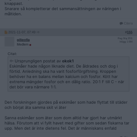
knappast.
Snarare så kompletterar det sammansättningen av näringen i
måltiden.
Citera
2021-11-07, 07:49
#
155
Reg: Maj 2011
gilipolla
Inlägg: 1 064
Medlem
Citat:
Ursprungligen postat av
okok1
Eskimåer hade någon liknade diet. De åldrades och dog i
förtid. Anledning ska ha varit fosforförgiftning. Kroppen
behöver ha en balans mellan kalcium och fosfor. Kött har
extrema mängder fosfor och en dålig ratio. 20:1 F till C - när
det bör vara närmare 1:1.
Den forskningen gjordes på eskimåer som hade flyttat till städer
och börjat äta samma skit vi äter
Sanna eskimåer som äter som dom alltid har gjort har utmärkt
hälsa. Förutom att vi fyllt havet med gifter som sedan fiskarna tar
upp. Men det är inte dietens fel. Det är människans enfald