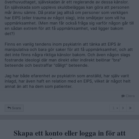
överhuvudtaget, självskadan är ett reglerande av dessa känslor.
En självskada som upplevs skuldbeläggas kan göra att personen
mår ännu sämre. Då pratar jag alltså om personer som verkligen
har EIPS (eller trauma av något slag), inte småtjejer som vill ha
uppmärksamhet. (Men man får också fråga sig varför någon går till
en sådan extrem för att få uppmärksamhet, vad ligger bakom
det?)
Finns en vanlig tendens inom psykiatrin att tänka att EIPS är
manipulativa och bara gör saker för att få uppmärksamhet, och att
det inte finns några riktiga känslor bakom. Och även någon slags
fostrande ideologi där man direkt eller indirekt belönar "bra"
beteende och bestraffar "dåligt" beteende.
Jag har både efarenhet av psykiatrin som anställd, har själv varit
inlagd, har även haft en relation med en EIPS, vilket är något helt
annat än att ha dem som patienter.
Citera
1
Svara
1
Skapa ett konto eller logga in för att