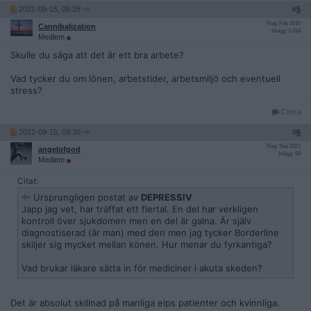
2021-09-15, 09:28
#
5
Reg: Feb 2010
Cannibalization
Inlägg: 3 034
Medlem
Skulle du säga att det är ett bra arbete?
Vad tycker du om lönen, arbetstider, arbetsmiljö och eventuell
stress?
Citera
2021-09-15, 09:30
#
6
Reg: Sep 2021
angelofgod
Inlägg: 99
Medlem
Citat:
Ursprungligen postat av
DEPRESSIV
Japp jag vet, har träffat ett flertal. En del har verkligen
kontroll över sjukdomen men en del är galna. Är själv
diagnostiserad (är man) med den men jag tycker Borderline
skiljer sig mycket mellan könen. Hur menar du fyrkantiga?
Vad brukar läkare sätta in för mediciner i akuta skeden?
Det är absolut skillnad på manliga eips patienter och kvinnliga.