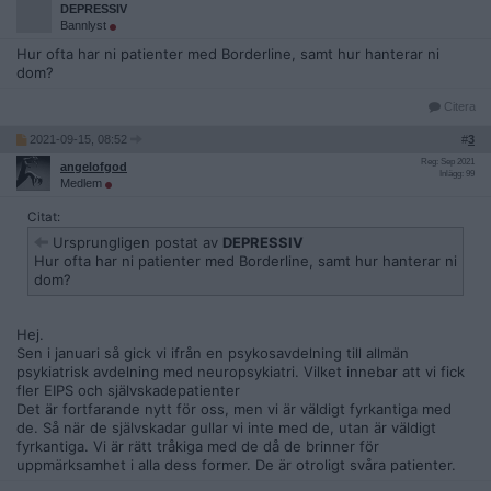
DEPRESSIV
Bannlyst
Hur ofta har ni patienter med Borderline, samt hur hanterar ni
dom?
Citera
2021-09-15, 08:52
#
3
Reg: Sep 2021
angelofgod
Inlägg: 99
Medlem
Citat:
Ursprungligen postat av
DEPRESSIV
Hur ofta har ni patienter med Borderline, samt hur hanterar ni
dom?
Hej.
Sen i januari så gick vi ifrån en psykosavdelning till allmän
psykiatrisk avdelning med neuropsykiatri. Vilket innebar att vi fick
fler EIPS och självskadepatienter
Det är fortfarande nytt för oss, men vi är väldigt fyrkantiga med
de. Så när de självskadar gullar vi inte med de, utan är väldigt
fyrkantiga. Vi är rätt tråkiga med de då de brinner för
uppmärksamhet i alla dess former. De är otroligt svåra patienter.