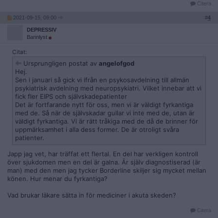
Citera
2021-09-15, 09:00
#
4
DEPRESSIV
Bannlyst
Citat:
Ursprungligen postat av
angelofgod
Hej.
Sen i januari så gick vi ifrån en psykosavdelning till allmän
psykiatrisk avdelning med neuropsykiatri. Vilket innebar att vi
fick fler EIPS och självskadepatienter
Det är fortfarande nytt för oss, men vi är väldigt fyrkantiga
med de. Så när de självskadar gullar vi inte med de, utan är
väldigt fyrkantiga. Vi är rätt tråkiga med de då de brinner för
uppmärksamhet i alla dess former. De är otroligt svåra
patienter.
Japp jag vet, har träffat ett flertal. En del har verkligen kontroll
över sjukdomen men en del är galna. Är själv diagnostiserad (är
man) med den men jag tycker Borderline skiljer sig mycket mellan
könen. Hur menar du fyrkantiga?
Vad brukar läkare sätta in för mediciner i akuta skeden?
Citera