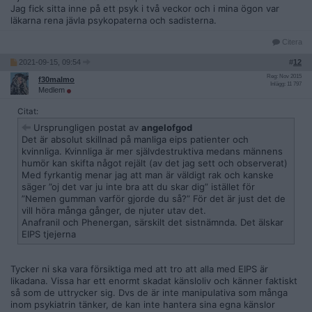
Jag fick sitta inne på ett psyk i två veckor och i mina ögon var
läkarna rena jävla psykopaterna och sadisterna.
Citera
2021-09-15, 09:54
#
12
Reg: Nov 2015
f30malmo
Inlägg: 11 797
Medlem
Citat:
Ursprungligen postat av
angelofgod
Det är absolut skillnad på manliga eips patienter och
kvinnliga. Kvinnliga är mer självdestruktiva medans männens
humör kan skifta något rejält (av det jag sett och observerat)
Med fyrkantig menar jag att man är väldigt rak och kanske
säger ”oj det var ju inte bra att du skar dig” istället för
”Nemen gumman varför gjorde du så?” För det är just det de
vill höra många gånger, de njuter utav det.
Anafranil och Phenergan, särskilt det sistnämnda. Det älskar
EIPS tjejerna
Tycker ni ska vara försiktiga med att tro att alla med EIPS är
likadana. Vissa har ett enormt skadat känsloliv och känner faktiskt
så som de uttrycker sig. Dvs de är inte manipulativa som många
inom psykiatrin tänker, de kan inte hantera sina egna känslor