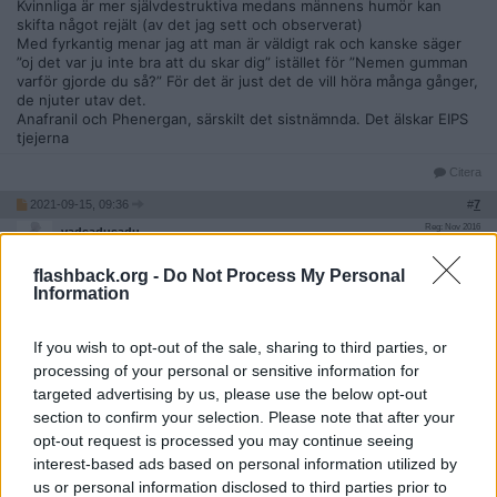
Kvinnliga är mer självdestruktiva medans männens humör kan
skifta något rejält (av det jag sett och observerat)
Med fyrkantig menar jag att man är väldigt rak och kanske säger
”oj det var ju inte bra att du skar dig” istället för ”Nemen gumman
varför gjorde du så?” För det är just det de vill höra många gånger,
de njuter utav det.
Anafranil och Phenergan, särskilt det sistnämnda. Det älskar EIPS
tjejerna
Citera
2021-09-15, 09:36
#
7
Reg: Nov 2016
vadsadusadu
Inlägg: 2 191
Medlem
flashback.org -
Do Not Process My Personal
Vad är det läskigaste/jobbigaste du varit med om på jobbet?
Information
Tänker typ om du hittat nån som försökt ta livet av sig eller blivit
hotad med våld?
If you wish to opt-out of the sale, sharing to third parties, or
Citera
processing of your personal or sensitive information for
2021-09-15, 09:41
#
8
targeted advertising by us, please use the below opt-out
Reg: Sep 2021
angelofgod
section to confirm your selection. Please note that after your
Inlägg: 99
Medlem
opt-out request is processed you may continue seeing
Citat:
interest-based ads based on personal information utilized by
Ursprungligen postat av
Cannibalization
us or personal information disclosed to third parties prior to