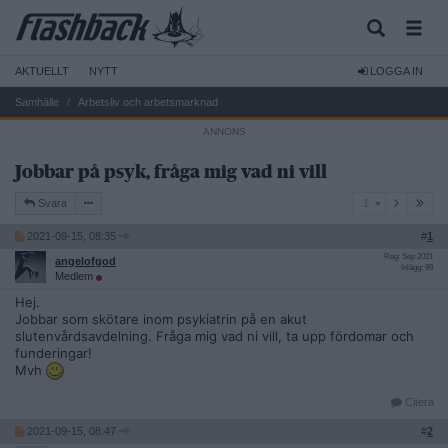
AKTUELLT
NYTT
LOGGA IN
Samhälle
Arbetsliv och arbetsmarknad
Jobbar på psyk, fråga mig vad ni vill
1
Svara
1
2021-09-15, 08:35
#
1
Reg: Sep 2021
angelofgod
Inlägg: 99
Medlem
Hej.
Jobbar som skötare inom psykiatrin på en akut
slutenvårdsavdelning. Fråga mig vad ni vill, ta upp fördomar och
funderingar!
Mvh
Citera
2021-09-15, 08:47
#
2