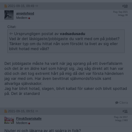
2021-09-15, 09:49
#
10
Reg: Sep 2021
angelofgod
Inlägg: 99
Medlem
Citat:
Ursprungligen postat av
vadsadusadu
Vad är det läskigaste/jobbigaste du varit med om på jobbet?
Tänker typ om du hittat nån som försökt ta livet av sig eller
blivit hotad med våld?
Det jobbigaste måste ha varit när jag sprang på ett överfallslarm
och det är en äldre karl som hängt sig. Jag såg direkt att han var
död och det tog extremt hårt på mig då det var första händelsen
jag var med om. Har även bevittnat självmordsförsök samt
allvarliga självskador.
Jag har blivit hotad, slagen, blivit kallad för saker och blivit spottad
på. Det är standard
Citera
2021-09-15, 09:51
#
11
Reg: Jul 2017
FinskSvartskalle
Inlägg: 2 883
Medlem
Njuter ni och läkarna av att spärra in folk?