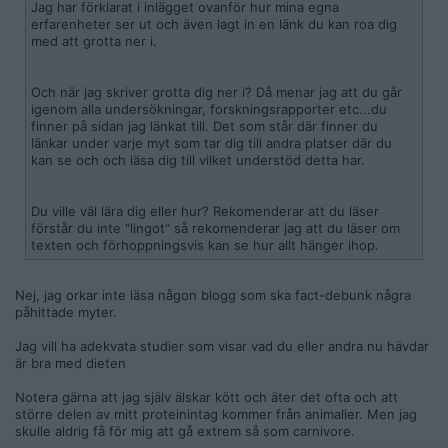
Jag har förklarat i inlägget ovanför hur mina egna
erfarenheter ser ut och även lagt in en länk du kan roa dig
med att grotta ner i.
Och när jag skriver grotta dig ner i? Då menar jag att du går
igenom alla undersökningar, forskningsrapporter etc...du
finner på sidan jag länkat till. Det som står där finner du
länkar under varje myt som tar dig till andra platser där du
kan se och och läsa dig till vilket understöd detta har.
Du ville väl lära dig eller hur? Rekomenderar att du läser
förstår du inte "lingot" så rekomenderar jag att du läser om
texten och förhoppningsvis kan se hur allt hänger ihop.
Nej, jag orkar inte läsa någon blogg som ska fact-debunk några
påhittade myter.
Jag vill ha adekvata studier som visar vad du eller andra nu hävdar
är bra med dieten
Notera gärna att jag själv älskar kött och äter det ofta och att
större delen av mitt proteinintag kommer från animalier. Men jag
skulle aldrig få för mig att gå extrem så som carnivore.