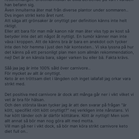
lever fortfarande uppe i träden och kastar bajs på varandra"
han befann sig.
Även innuiterna äter mat från diverse plantor under sommaren..
Dvs ingen strikt keto året runt.
Att säga att grönsaker är onyttigt per definition känns inte helt
riktigt.
Eller att bara för man mår kanon när man äter viss typ av kost så
betyder inte det att något åt nyttigt. En tumör känner man inte
växa i kroppen. Att de känns bra är bara en anekdot och tycker
inte den hör hemma i just den här kontexten.. Vi ska lyssna på hur
det känns på ett personligt plan men som allmän rekommendation,
nej! Det är en känsla bara, säger varken bu eller bä. Fakta krävs.
Såå jaa jag är inte 100% såld över carnivore..
För mycket av allt är onyttigt.
Keto är en tröttsam diet i längden och inget iallafall jag orkar vara
strikt med.
Det positiva med carnivore är dock att många går ner i vikt vilket vi
vet är bra för hälsan.
Och den största läxan tycker jag är att den svarar på frågan "är
kött, specifikt rött kött onyttigt?" nej verkligen inte nånstans. Vi
har kött tänder och är därför köttätare. Kött är nyttigt! Men som
allt annat så bör man nog göra allt med motta.
Vill man gå ner i vikt dock, så bör man köra strikt carnivore keto
diet full on..