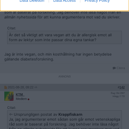
Data Deletion
Data Access
Privacy Policy
Ja, jag argumenterar emot sådan som går emot vetenskapliga råd
som är baserat på forskning. Jag behöver inte läsa något från en
allmän nyhetssida
för att kunna argumentera mot vad
du
skriver.
Citat:
Är det så viktigt att vara vegan att du är allergisk emot all
form av lektyr som inte passar dina egna tankar?
Jag är inte vegan, och min kosthållning har ingen betydelse
gällande diabetesforskning.
Citera
2021-08-28, 09:22
#
142
Reg: Okt 2007
KTM_
Inlägg: 2 715
Medlem
Citat:
Ursprungligen postat av
Krappfiskarn
Ja, jag argumenterar emot sådan som går emot vetenskapliga
råd som är baserat på forskning. Jag behöver inte läsa något