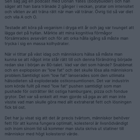
Sen såg jag en podcast med Dorian Yates (bodybuilder) och han
sommaren.. Dvs ingen strikt keto året runt.
säger att han bara tränade 2 gånger i veckan, pratar om intensitet
Att säga att grönsaker är onyttigt per definition känns inte
och vikten av att träna rätt när man väl tränar. Övrig tid så var diet
helt riktigt.
och vila A och O.
Eller att bara för man mår kanon när man äter viss typ av kost
så betyder inte det att något åt nyttigt. En tumör känner man
Testade att köra på veganism i dryga ett år och jag var tvunget att
inte växa i kroppen. Att de känns bra är bara en anekdot och
lägga det på hyllan. Märkte att mina kognitiva förmågor
tycker inte den hör hemma i just den här kontexten.. Vi ska
försämrades avsevärt och för att orka hålla igång så måste man
lyssna på hur det känns på ett personligt plan men som
trycka i sig en massa kolhydrater.
allmän rekommendation, nej! Det är en känsla bara, säger
varken bu eller bä. Fakta krävs.
När vi tittar på väst idag och människors hälsa så måste man
kunna se att något inte står rätt till och denna förändring började
Såå jaa jag är inte 100% såld över carnivore..
redan ske i början av 80-talet. Vad var det som hände? Snabbmat
För mycket av allt är onyttigt.
och en explopsion av "low fat" och det skulle lösa alla människors
Keto är en tröttsam diet i längden och inget iallafall jag orkar
problem.Samtidigt som "low fat" lanserades som den utlimata
vara strikt med.
hälsodieten så exploderade ostkonsumtionen. Det var industrin
som körde fullt på med "low fat" pushen samtidigt som man
Det positiva med carnivore är dock att många går ner i vikt
pushade för osträtter likt ostiga hamburgare, pizza och fondue
vilket vi vet är bra för hälsan.
grytor. Det var så enkelt att man gjorde så pga av att man inte
Och den största läxan tycker jag är att den svarar på frågan
visste vad man skulle göra med allt extraherat fett och lösningen
"är kött, specifikt rött kött onyttigt?" nej verkligen inte
fick bli ost.
nånstans. Vi har kött tänder och är därför köttätare. Kött är
nyttigt! Men som allt annat så bör man nog göra allt med
Det har ju visat sig att det är precis tvärtom, människor behöver
motta.
fett för att kunna fungera optimalt, kolesterol är livsnödvändigt
Vill man gå ner i vikt dock, så bör man köra strikt carnivore
och inom sinom tid så kommer man sluta skriva ut statiner till
keto diet full on..
människor med högt kolesterol värde.