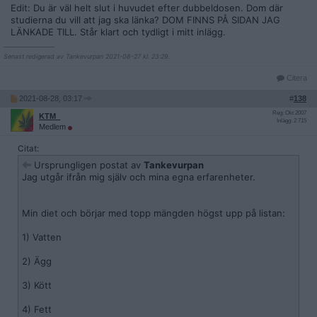
Edit: Du är väl helt slut i huvudet efter dubbeldosen. Dom där
studierna du vill att jag ska länka? DOM FINNS PÅ SIDAN JAG
LÄNKADE TILL. Står klart och tydligt i mitt inlägg.
__________________
Senast redigerad av Tankevurpan 2021-08-27 kl. 23:29.
Citera
2021-08-28, 03:17
#
138
Reg: Okt 2007
KTM_
Inlägg: 2 715
Medlem
Citat:
Ursprungligen postat av
Tankevurpan
Jag utgår ifrån mig själv och mina egna erfarenheter.
Min diet och börjar med topp mängden högst upp på listan:
1) Vatten
2) Ägg
3) Kött
4) Fett