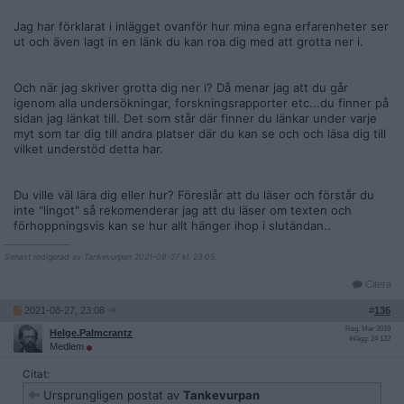
Jag har förklarat i inlägget ovanför hur mina egna erfarenheter ser
ut och även lagt in en länk du kan roa dig med att grotta ner i.
Och när jag skriver grotta dig ner i? Då menar jag att du går
igenom alla undersökningar, forskningsrapporter etc...du finner på
sidan jag länkat till. Det som står där finner du länkar under varje
myt som tar dig till andra platser där du kan se och och läsa dig till
vilket understöd detta har.
Du ville väl lära dig eller hur? Föreslår att du läser och förstår du
inte "lingot" så rekomenderar jag att du läser om texten och
förhoppningsvis kan se hur allt hänger ihop i slutändan..
__________________
Senast redigerad av Tankevurpan 2021-08-27 kl. 23:05.
Citera
2021-08-27, 23:08
#
136
Reg: Mar 2019
Helge.Palmcrantz
Inlägg: 24 122
Medlem
Citat:
Ursprungligen postat av
Tankevurpan