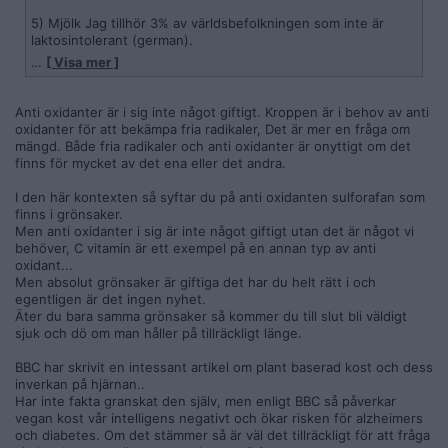
5) Mjölk Jag tillhör 3% av världsbefolkningen som inte är
laktosintolerant (german).
…
[ Visa mer ]
6) Grönt
7) Långsamma Kolhydrater
Anti oxidanter är i sig inte något giftigt. Kroppen är i behov av anti
oxidanter för att bekämpa fria radikaler, Det är mer en fråga om
8) Snabba Kolhydrater
mängd. Både fria radikaler och anti oxidanter är onyttigt om det
finns för mycket av det ena eller det andra.
I den här kontexten så syftar du på anti oxidanten sulforafan som
Min baslinje ligger på 1-5. Det här är vad jag alltid strävar mot
finns i grönsaker.
och det kan gå veckor innan jag sopar in en 6a och en 7a. 8or
Men anti oxidanter i sig är inte något giftigt utan det är något vi
är något jag förunnar mig alltmer sällan, men det händer och
behöver, C vitamin är ett exempel på en annan typ av anti
när jag väl bestämmer mig för att "äta gott" så kör jag "all in".
oxidant...
Godis, chips, Öl och Potatis. Det slutar alltid med ett sånt
Men absolut grönsaker är giftiga det har du helt rätt i och
jävla ångestpåslag i kroppen pga alla kolhydrater att tillfällena
egentligen är det ingen nyhet.
sker med allt längre mellanrum. Jag snackar inte om att vara
Äter du bara samma grönsaker så kommer du till slut bli väldigt
bakis dagen efter, jag menar att jag får hjärtklappning när jag
sjuk och dö om man håller på tillräckligt länge.
dyker ner i en påse godis.
BBC har skrivit en intessant artikel om plant baserad kost och dess
inverkan på hjärnan..
Grönsaker är giftiga, det är vad som menas med när man
Har inte fakta granskat den själv, men enligt BBC så påverkar
säger att något är anti-oxidant. Du äter en grönsak som får
vegan kost vår intelligens negativt och ökar risken för alzheimers
din kropp att reagera och det i sin tur kan få positiva
och diabetes. Om det stämmer så är väl det tillräckligt för att fråga