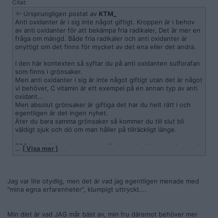
Citat:
Ursprungligen postat av
KTM_
Anti oxidanter är i sig inte något giftigt. Kroppen är i behov
av anti oxidanter för att bekämpa fria radikaler, Det är mer en
fråga om mängd. Både fria radikaler och anti oxidanter är
onyttigt om det finns för mycket av det ena eller det andra.
I den här kontexten så syftar du på anti oxidanten sulforafan
som finns i grönsaker.
Men anti oxidanter i sig är inte något giftigt utan det är något
vi behöver, C vitamin är ett exempel på en annan typ av anti
oxidant...
Men absolut grönsaker är giftiga det har du helt rätt i och
egentligen är det ingen nyhet.
Äter du bara samma grönsaker så kommer du till slut bli
väldigt sjuk och dö om man håller på tillräckligt länge.
BBC har skrivit en intessant artikel om plant baserad kost och
…
[ Visa mer ]
dess inverkan på hjärnan..
Har inte fakta granskat den själv, men enligt BBC så påverkar
vegan kost vår intelligens negativt och ökar risken för
alzheimers och diabetes. Om det stämmer så är väl det
Jag var lite otydlig, men det är vad jag egentligen menade med
tillräckligt för att fråga sig hur bra egentligen vegan kosten
"mina egna erfarenheter", klumpigt uttryckt....
är?
Eller faktumet att man inte ska äta vegan kost under
graviditeten eftersom det är rätt stor sannolikhet att barnet
Min diet är vad JAG mår bäst av, min fru däremot behöver mer