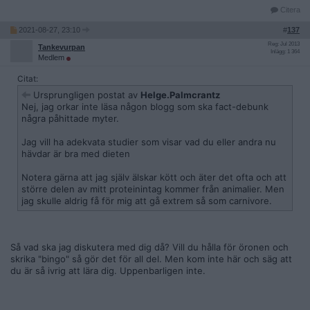
Citera
2021-08-27, 23:10
#
137
Reg: Jul 2013
Tankevurpan
Inlägg: 1 364
Medlem
Citat:
Ursprungligen postat av
Helge.Palmcrantz
Nej, jag orkar inte läsa någon blogg som ska fact-debunk
några påhittade myter.
Jag vill ha adekvata studier som visar vad du eller andra nu
hävdar är bra med dieten
Notera gärna att jag själv älskar kött och äter det ofta och att
större delen av mitt proteinintag kommer från animalier. Men
jag skulle aldrig få för mig att gå extrem så som carnivore.
Så vad ska jag diskutera med dig då? Vill du hålla för öronen och
skrika "bingo" så gör det för all del. Men kom inte här och säg att
du är så ivrig att lära dig. Uppenbarligen inte.