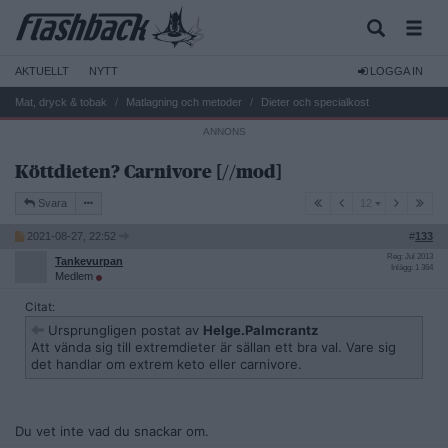
AKTUELLT
NYTT
LOGGA IN
Mat, dryck & tobak
Matlagning och metoder
Dieter och specialkost
Köttdieten? Carnivore [//mod]
12
Svara
12
2021-08-27, 22:52
#
133
Reg: Jul 2013
Tankevurpan
Inlägg: 1 364
Medlem
Citat:
Ursprungligen postat av
Helge.Palmcrantz
Att vända sig till extremdieter är sällan ett bra val. Vare sig
det handlar om extrem keto eller carnivore.
Du vet inte vad du snackar om.