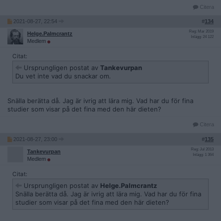
Citera
2021-08-27, 22:54
#
134
Reg: Mar 2019
Helge.Palmcrantz
Inlägg: 24 122
Medlem
Citat:
Ursprungligen postat av
Tankevurpan
Du vet inte vad du snackar om.
Snälla berätta då. Jag är ivrig att lära mig. Vad har du för fina
studier som visar på det fina med den här dieten?
Citera
2021-08-27, 23:00
#
135
Reg: Jul 2013
Tankevurpan
Inlägg: 1 364
Medlem
Citat:
Ursprungligen postat av
Helge.Palmcrantz
Snälla berätta då. Jag är ivrig att lära mig. Vad har du för fina
studier som visar på det fina med den här dieten?