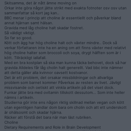
Skitsamma, det är nått ämne moving on
Orkar inte göra något jätte strikt med exakta fotnoter osv osv utan
sammanfattar så kort jag kan..
BBC menar i princip att choline är essentiellt och påverkar bland
annat hjärnan samt hälsan.
Gravida med låg choline halt skadar fostret.
Så väldigt viktigt.
So far so good.
Kött och ägg har hög choline halt och växter mindre.. Dock så
verkar författaren inte ha en aning om att finns växter med relativt
hög choline halter som broccoli och soya, drygt hälften som är i
kött. Tillräckligt iallafall.
Med en bra kostplan så ska man kunna täcka behovet, dock så har
gravida Alldeles får låg cholin halt generellt. Vad bbc inte nämner
att detta gäller alla kvinnor oavsett kostvanor.
Det är ett problem, det orsakar missbildningar och allvarliga
problem som barnet kommer Påverkas av resten av livet. Jävligt
missvisande och oetiskt att vinkla artikeln på det viset dock.
Funkar jätte bra med ovitamin tillskott dessutom... Som inte heller
nämns i artikeln.
Studierna gör inte ens någon riktig skillnad mellan vegan och kött
utan egentligen handlar dom bara om cholin och att ett underskott
är ohälsosmt och skadar hjärna.
Räcker att förstå det bara när man läst rubriken.
Choline
Dietary Requirements and Role in Brain Development