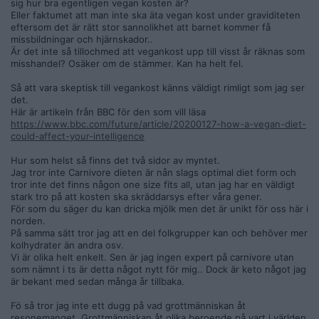
effekter. Men det är väldigt dåliga näringsvärden i grönsaker.
sig hur bra egentligen vegan kosten är?
Bio-availability är rena skiten och även om bönor innehåller
Eller faktumet att man inte ska äta vegan kost under graviditeten
mycket protein så hinner du skita ut det mesta innan du
eftersom det är rätt stor sannolikhet att barnet kommer få
hunnit absorbera det. Till skillnad från andra djur likt Gorillan
missbildningar och hjärnskador..
som har en helt annan typ av mage än oss människor. Deras
Är det inte så tillochmed att vegankost upp till visst år räknas som
diet formligen fermenteras i deras magar, skälet också till
misshandel? Osäker om de stämmer. Kan ha helt fel.
varför dom har så stora putiga magar.
Så att vara skeptisk till vegankost känns väldigt rimligt som jag ser
det.
Här är en länk som förklarar mer ingående vad det är jag
Här är artikeln från BBC för den som vill läsa
dryftar om:
https://www.bbc.com/future/article/20200127-how-a-vegan-diet-
could-affect-your-intelligence
https://carnivoreaurelius.com/game-changers-debunked/
Hur som helst så finns det två sidor av myntet.
Jag tror inte Carnivore dieten är nån slags optimal diet form och
tror inte det finns någon one size fits all, utan jag har en väldigt
stark tro på att kosten ska skräddarsys efter våra gener.
Förövrigt så är mina blodvärden skitbra och åker på
För som du säger du kan dricka mjölk men det är unikt för oss här i
fortfarande ibland på att visa leg när jag går på bolaget när
norden.
jag är nyrakad. Kört på denna diet i snart 2 år.
På samma sätt tror jag att en del folkgrupper kan och behöver mer
kolhydrater än andra osv.
Vi är olika helt enkelt. Sen är jag ingen expert på carnivore utan
som nämnt i ts är detta något nytt för mig.. Dock är keto något jag
Edit: Vill tillägga en rolig grej dfu kan läsa på sidan jag länkade
är bekant med sedan många år tillbaka.
till.
Fö så tror jag inte ett dugg på vad grottmänniskan åt
"Våra förfäder som fortfarande har grönsaker som huvudföda
resonemanget. Grottmänniskan åt olika beroende på vart i världen