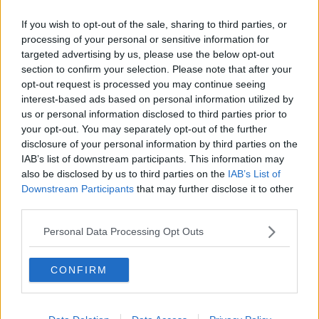
med tiden oftast. Vissa stannar vissa ändras. Man bör åtminstone
inte vara låst i dom.
If you wish to opt-out of the sale, sharing to third parties, or
Du kanske behover prata med nån?
processing of your personal or sensitive information for
Mindler ska vara väldigt bra säger dom..
targeted advertising by us, please use the below opt-out
Hålla på sådär funkar inte. Säger inte att dom har rätt men det kan
section to confirm your selection. Please note that after your
du inte avgöra sådär.
Å är det så att den är helt missvisande så berätta istället då vad
opt-out request is processed you may continue seeing
som är fel och varför..
interest-based ads based on personal information utilized by
Hålla på i grina imponerar ingen.
us or personal information disclosed to third parties prior to
Ganska omogen inställning tbh.
your opt-out. You may separately opt-out of the further
Rätt osund med.
Ta hand om dig ❤️
disclosure of your personal information by third parties on the
__________________
IAB’s list of downstream participants. This information may
Senast redigerad av KTM_ 2021-08-28 kl. 06:45.
also be disclosed by us to third parties on the
IAB’s List of
Downstream Participants
that may further disclose it to other
Citera
third parties.
2021-08-28, 09:12
#
141
Reg: Mar 2006
Krappfiskarn
Personal Data Processing Opt Outs
Inlägg: 14 329
Medlem
Citat:
CONFIRM
Ursprungligen postat av
KTM_
Du argumenterar alltså emot en artikels innehåll utan att veta
vad den innehåller?