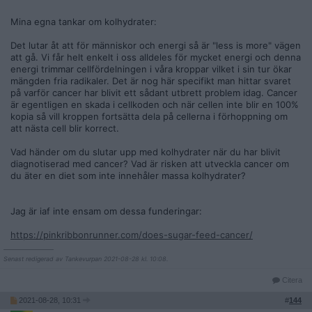
Jag äter också godis chips dricker bärs feströker party
Mina egna tankar om kolhydrater:
knarkar nån gång ibland, lever osunt. Men för det mesta är
jag noga med min hälsa och det är inte så noga vad man gör
Det lutar åt att för människor och energi så är "less is more" vägen
ibland utan vad man gör oftast som spelar roll.
att gå. Vi får helt enkelt i oss alldeles för mycket energi och denna
energi trimmar cellfördelningen i våra kroppar vilket i sin tur ökar
mängden fria radikaler. Det är nog här specifikt man hittar svaret
på varför cancer har blivit ett sådant utbrett problem idag. Cancer
är egentligen en skada i cellkoden och när cellen inte blir en 100%
kopia så vill kroppen fortsätta dela på cellerna i förhoppning om
att nästa cell blir korrect.
Vad händer om du slutar upp med kolhydrater när du har blivit
diagnotiserad med cancer? Vad är risken att utveckla cancer om
du äter en diet som inte innehåler massa kolhydrater?
Jag är iaf inte ensam om dessa funderingar:
https://pinkribbonrunner.com/does-sugar-feed-cancer/
__________________
Senast redigerad av Tankevurpan 2021-08-28 kl. 10:08.
Citera
2021-08-28, 10:31
#
144