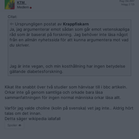
Reg: Okt 2007
KTM_
Inlägg: 2 715
Medlem
Citat:
Ursprungligen postat av
Krappfiskarn
Ja, jag argumenterar emot sådan som går emot vetenskapliga
råd som är baserat på forskning. Jag behöver inte läsa något
från en
allmän nyhetssida
för att kunna argumentera mot vad
du
skriver.
Jag är inte vegan, och min kosthållning har ingen betydelse
gällande diabetesforskning.
Kikat lite snabbt över två studier som hänvisar till i bbc artikeln.
Orkar inte gå genom samtliga och orkade bara läsa
sammanfattningen för ingen normal människa orkar läsa allt.
Varför jag valde choline (kolin på svenska) vet jag inte.. Aldrig hört
talas om det innan.
Detta säger wikipedia iallafall
Spoiler