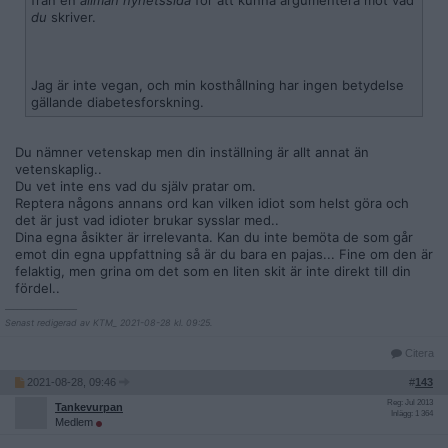
från en
allmän nyhetssida
för att kunna argumentera mot vad
du
skriver.
Jag är inte vegan, och min kosthållning har ingen betydelse
gällande diabetesforskning.
Du nämner vetenskap men din inställning är allt annat än
vetenskaplig..
Du vet inte ens vad du själv pratar om.
Reptera någons annans ord kan vilken idiot som helst göra och
det är just vad idioter brukar sysslar med..
Dina egna åsikter är irrelevanta. Kan du inte bemöta de som går
emot din egna uppfattning så är du bara en pajas... Fine om den är
felaktig, men grina om det som en liten skit är inte direkt till din
fördel..
__________________
Senast redigerad av KTM_ 2021-08-28 kl. 09:25.
Citera
2021-08-28, 09:46
#
143
Reg: Jul 2013
Tankevurpan
Inlägg: 1 364
Medlem