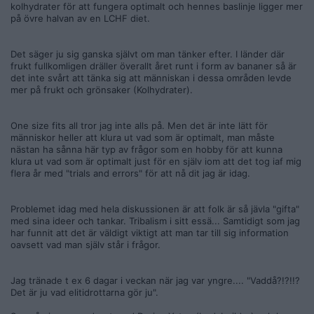
kommer få missbildningar och hjärnskador..
kolhydrater för att fungera optimalt och hennes baslinje ligger mer
Är det inte så tillochmed att vegankost upp till visst år räknas
på övre halvan av en LCHF diet.
som misshandel? Osäker om de stämmer. Kan ha helt fel.
Så att vara skeptisk till vegankost känns väldigt rimligt som
Det säger ju sig ganska självt om man tänker efter. I länder där
jag ser det.
frukt fullkomligen dräller överallt året runt i form av bananer så är
Här är artikeln från BBC för den som vill läsa
det inte svårt att tänka sig att människan i dessa områden levde
https://www.bbc.com/future/article/20200127-how-a-vegan-
mer på frukt och grönsaker (Kolhydrater).
diet-could-affect-your-intelligence
Hur som helst så finns det två sidor av myntet.
One size fits all tror jag inte alls på. Men det är inte lätt för
Jag tror inte Carnivore dieten är nån slags optimal diet form
människor heller att klura ut vad som är optimalt, man måste
och tror inte det finns någon one size fits all, utan jag har en
nästan ha sånna här typ av frågor som en hobby för att kunna
väldigt stark tro på att kosten ska skräddarsys efter våra
klura ut vad som är optimalt just för en själv iom att det tog iaf mig
gener.
flera år med "trials and errors" för att nå dit jag är idag.
För som du säger du kan dricka mjölk men det är unikt för
oss här i norden.
På samma sätt tror jag att en del folkgrupper kan och
Problemet idag med hela diskussionen är att folk är så jävla "gifta"
behöver mer kolhydrater än andra osv.
med sina ideer och tankar. Tribalism i sitt essä... Samtidigt som jag
Vi är olika helt enkelt. Sen är jag ingen expert på carnivore
har funnit att det är väldigt viktigt att man tar till sig information
utan som nämnt i ts är detta något nytt för mig.. Dock är keto
oavsett vad man själv står i frågor.
något jag är bekant med sedan många år tillbaka.
Fö så tror jag inte ett dugg på vad grottmänniskan åt
Jag tränade t ex 6 dagar i veckan när jag var yngre.... "Vaddå?!?!!?
resonemanget. Grottmänniskan åt olika beroende på vart i
Det är ju vad elitidrottarna gör ju".
världen han befann sig.
Även innuiterna äter mat från diverse plantor under