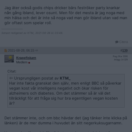
Jag äter också godis chips dricker bärs feströker party knarkar
nån gång ibland, lever osunt. Men för det mesta är jag noga med
min hälsa och det är inte så noga vad man gör ibland utan vad man
gör oftast som spelar roll.
__________________
Senast redigerad av KTM_ 2021-08-28 kl. 03:48.
Citera
2021-08-28, 06:15
#
139
Reg: Mar 2006
Krappfiskarn
Inlägg: 14 329
Medlem
Citat:
Ursprungligen postat av
KTM_
Har inte fakta granskat den själv, men enligt BBC så påverkar
vegan kost vår intelligens negativt och ökar risken för
alzheimers och diabetes. Om det stämmer så är väl det
tillräckligt för att fråga sig hur bra egentligen vegan kosten
är?
Det stämmer inte, och om bbc hävdar det (jag tänker inte klicka på
länken) är de mer dumma i huvudet än sitt negerkuksugarnamn.