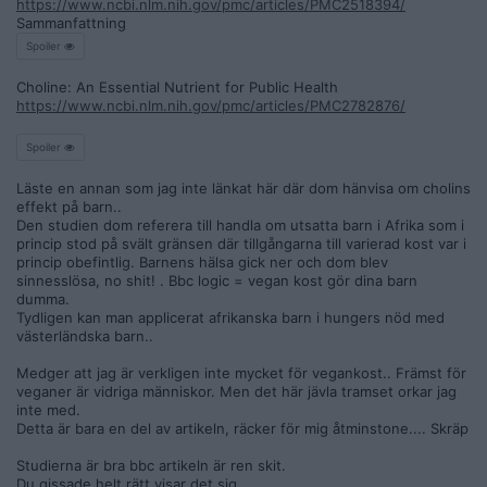
https://www.ncbi.nlm.nih.gov/pmc/articles/PMC2518394/
Sammanfattning
Spoiler
Choline: An Essential Nutrient for Public Health
https://www.ncbi.nlm.nih.gov/pmc/articles/PMC2782876/
Spoiler
Läste en annan som jag inte länkat här där dom hänvisa om cholins
effekt på barn..
Den studien dom referera till handla om utsatta barn i Afrika som i
princip stod på svält gränsen där tillgångarna till varierad kost var i
princip obefintlig. Barnens hälsa gick ner och dom blev
sinnesslösa, no shit! . Bbc logic = vegan kost gör dina barn
dumma.
Tydligen kan man applicerat afrikanska barn i hungers nöd med
västerländska barn..
Medger att jag är verkligen inte mycket för vegankost.. Främst för
veganer är vidriga människor. Men det här jävla tramset orkar jag
inte med.
Detta är bara en del av artikeln, räcker för mig åtminstone.... Skräp
Studierna är bra bbc artikeln är ren skit.
Du gissade helt rätt visar det sig.