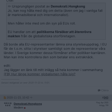
Citat:
Ursprungligen postat av
Demokrati.Hongkong
Jo, kan nog hålla med dig om detta (även om jag i vanliga fall
är marknadsliberal och internationalist).
Men håller inte med om din syn på EUs roll.
EU handlar om att
politikerna försöker att återerövra
makten
från de globalistiska storföretagen.
Då borde alla EU-representanter lämna sina styrelseuppdrag. I EU
får de t.o.m. sitta i styrelser samtidigt som de representerar våra
länder. I Sverige kommer dessa förmåner
efter
politiker-karriären.
Man kan inte kontrollera den som betalar ens extraknäck.
edit:
Jag lägger en länk till mitt inlägg så hela kommer i sammanhang
(FB) Hur länge kommer globalismen hålla isig?
__________________
Senast redigerad av wwr 2020-11-23 kl. 11:01.
Citera
2020-11-23, 10:42
#
343
Reg: Apr 2020
Demokrati.Hongkong
Inlägg: 709
Medlem