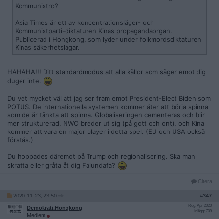
Kommunistro?
Asia Times är ett av koncentrationsläger- och
Kommunistparti-diktaturen Kinas propagandaorgan.
Publicerad i Hongkong, som lyder under folkmordsdiktaturen
Kinas säkerhetslagar.
HAHAHA!!! Ditt standardmodus att alla källor som säger emot dig
duger inte.
Du vet mycket väl att jag ser fram emot President-Elect Biden som
POTUS. De internationella systemen kommer åter att börja spinna
som de är tänkta att spinna. Globaliseringen cementeras och blir
mer strukturerad. NWO breder ut sig (på gott och ont), och Kina
kommer att vara en major player i detta spel. (EU och USA också
förstås.)
Du hoppades däremot på Trump och regionalisering. Ska man
skratta eller gråta åt dig Falundafa?
Citera
2020-11-23, 23:50
#
347
Reg: Apr 2020
Demokrati.Hongkong
Inlägg: 709
Medlem