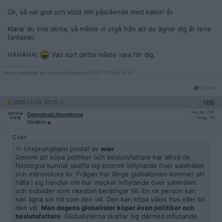
Ok, så var god och stöd ditt påstående med källor! 👍
Klarar du inte detta, så måste vi utgå från att du ägnar dig åt rena
fantasier.
HAHAHA!
Vad surt detta måste vara för dig.
__________________
Senast redigerad av Demokrati.Hongkong 2020-11-23 kl. 10:10.
Citera
2020-11-23, 10:25
#
341
Reg: Apr 2020
Demokrati.Hongkong
Inlägg: 709
Medlem
Citat:
Ursprungligen postat av
wwr
Genom att köpa politiker och beslutsfattare har alltså de
förmögna kunnat skaffa sig enormt inflytande över samhället
och människors liv. Frågan hur länge globalismen kommer att
hålla i sig handlar om hur mycket inflytande över samhället
och individer som rikedom berättigar till. En rik person kan
kan ägna sin tid som den vill. Den kan köpa vilket hus eller bil
den vill.
Men dagens globalister köper även politiker och
beslutsfattare
. Globalisterna skaffar sig därmed inflytande