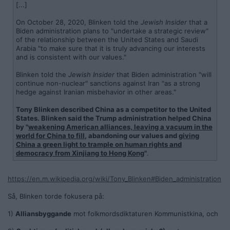
[...]
On October 28, 2020, Blinken told the
Jewish Insider
that a
Biden administration plans to "undertake a strategic review"
of the relationship between the United States and Saudi
Arabia "to make sure that it is truly advancing our interests
and is consistent with our values."
Blinken told the
Jewish Insider
that Biden administration "will
continue non-nuclear" sanctions against Iran "as a strong
hedge against Iranian misbehavior in other areas."
Tony Blinken described China as a competitor to the United
States. Blinken said the Trump administration helped China
by "
weakening American alliances, leaving a vacuum in the
world for China to fill
, abandoning our values and
giving
China a green light to trample on human rights and
democracy from Xinjiang to Hong Kong
"
.
https://en.m.wikipedia.org/wiki/Tony_Blinken#Biden_administration
Så, Blinken torde fokusera på:
1)
Alliansbyggande
mot folkmordsdiktaturen Kommunistkina, och