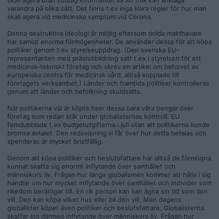
skall agera utan suddig information så att folk kan anklaga
varandra på olika sätt. Det finns t.ex inga klara regler för hur man
skall agera vid medicinska symptom vid Corona.
Denna destruktiva ideologi är möjlig eftersom dolda makthavare
har samlat enorma förmögenheter. De använder dessa för att köpa
politiker genom t.ex styrelseuppdrag. (Den svenska EU-
representanten med prästutbildning satt t.ex i styrelsen för ett
medicinsk-tekniskt företag och skrev en artikel om behovet av
europeiska centra för medicinsk vård, alltså kopplade till
företagets verksamhet.) Länder och framtida politiker kontrolleras
genom att länder och befolkning skuldsätts.
När politikerna väl är köpta öser dessa bara våra pengar över
företag som redan står under globalisternas kontroll. EU
femdubblade t.ex budgetutgifterna i juli utan att politikerna kunde
bromsa avtalet. Den redovisning vi får över hur detta betalas och
spenderas är mycket bristfällig.
Genom att köpa politiker och beslutsfattare har alltså de förmögna
kunnat skaffa sig enormt inflytande över samhället och
människors liv. Frågan hur länge globalismen kommer att hålla i sig
handlar om hur mycket inflytande över samhället och individer som
rikedom berättigar till. En rik person kan kan ägna sin tid som den
vill. Den kan köpa vilket hus eller bil den vill. Men dagens
globalister köper även politiker och beslutsfattare. Globalisterna
skaffar sig därmed inflytande över människors liv. Frågan hur