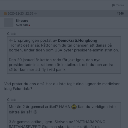
Citera
2020-11-23, 22:55
#
346
Sinestro
Avslutad
Citat:
Ursprungligen postat av
Demokrati.Hongkong
Tror att det är så: Råttor som du tar chansen att dansa på
borden, under tiden som USA byter president-administration.
Den 20 januari är katten redo för jakt igen, den nya
presidentadministrationen är installerad, och du och andra
råttor kommer att fly i vild panik.
Vad pratar du ens om? Har du inte tagit dina lugnande mediciner
idag Falundafa?
Citat:
Mer än 2 år gammal artikel? HAHA
Kan du verkligen inte
bättre än så? 🤔
3 år gammal artikel, igen. Skriven av "PATTHARAPONG
RATTANASEVEE"? Ska man skratta eller gråta åt dig,