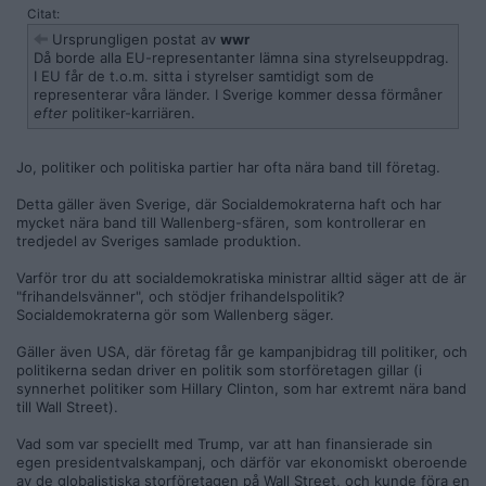
Citat:
Ursprungligen postat av
wwr
Då borde alla EU-representanter lämna sina styrelseuppdrag.
I EU får de t.o.m. sitta i styrelser samtidigt som de
representerar våra länder. I Sverige kommer dessa förmåner
efter
politiker-karriären.
Jo, politiker och politiska partier har ofta nära band till företag.
Detta gäller även Sverige, där Socialdemokraterna haft och har
mycket nära band till Wallenberg-sfären, som kontrollerar en
tredjedel av Sveriges samlade produktion.
Varför tror du att socialdemokratiska ministrar alltid säger att de är
"frihandelsvänner", och stödjer frihandelspolitik?
Socialdemokraterna gör som Wallenberg säger.
Gäller även USA, där företag får ge kampanjbidrag till politiker, och
politikerna sedan driver en politik som storföretagen gillar (i
synnerhet politiker som Hillary Clinton, som har extremt nära band
till Wall Street).
Vad som var speciellt med Trump, var att han finansierade sin
egen presidentvalskampanj, och därför var ekonomiskt oberoende
av de globalistiska storföretagen på Wall Street, och kunde föra en