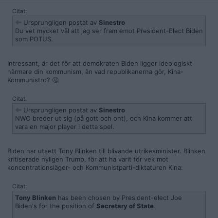
Citat:
Ursprungligen postat av
Sinestro
Du vet mycket väl att jag ser fram emot President-Elect Biden
som POTUS.
Intressant, är det för att demokraten Biden ligger ideologiskt
närmare din kommunism, än vad republikanerna gör, Kina-
Kommunistro? 🤔
Citat:
Ursprungligen postat av
Sinestro
NWO breder ut sig (på gott och ont), och Kina kommer att
vara en major player i detta spel.
Biden har utsett Tony Blinken till blivande utrikesminister. Blinken
kritiserade nyligen Trump, för att ha varit för vek mot
koncentrationsläger- och Kommunistparti-diktaturen Kina:
Citat:
Tony Blinken
has been chosen by President-elect Joe
Biden's for the position of
Secretary of State
.