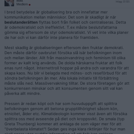
Inlägg: 23 321
Medlem
I bred betydelse är globalisering bra och innefattar mer
kommunikation mellan människor. Det som är skadligt är när
beslutanderätten
flyttas bort från folket och centraliseras. Detta
är odemokratiskt och ineffektivt. T.ex måste beslutsfattarna
gömma sig eftersom de styr odemokratiskt. Vi vet inte vilka planer
de har och vi kan därför inte planera för framtiden.
Mest skadlig är globaliseringen eftersom den fruktar demokrati.
Den måste därför oavbrutet försöka slå isär befolkningen inom
och mellan länder. Allt från massinvandring och feminism till olika
former av kallt krig används. De dolda härskarna fruktar att folk
enas runt något. Internettroll hoppar på andra och varandra för att
skapa kaos. Nu blir vi belagda med mötes- och reseförbud för att
söndra befolkningen än mer. Alla lokala initiativ till förbättring
måste slås ned. Massövervakning tilltar. De stora företagen gör att
konkurrensen minskar och att konsumenten genom sitt val kan
påverka allt mindre.
Pressen är redan köpt och har som huvuduppgift att splittra
befolkningen genom att betona grupptillhörighet såsom kön,
etnicitet, ålder etc. Klimatideologin kommer visst även att försöka
splittra oss med avseende på diet och kroppsvikt. De smala (typ
Greta Thunberg) kommer att anklaga de som väger mer för att
"överbelasta klimatet"! Sedan ges inga klara riktlinjer för hur man