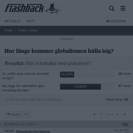
AKTUELLT
NYTT
LOGGA IN
Politik
Politik: utrikes
Hur länge kommer globalismen hålla isig?
Resultat:
Bör vi fortsätta med globalism?
Ja, varför sluta med ett vinnande
16
röster
25,40%
recept!?
Nej, dags för nationalism igen,
47
röster
74,60%
omväxling förnöjer!
Du får inte rösta i den här omröstningen.
Antal röster:
63
29
Svara
29
2020-11-22, 22:24
#
337
Reg: Apr 2020
Demokrati.Hongkong