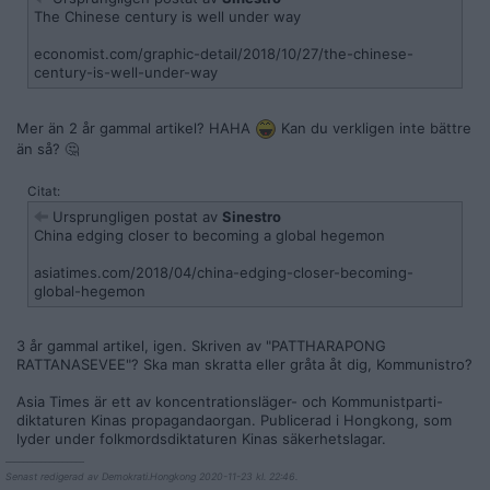
The Chinese century is well under way
economist.com/graphic-detail/2018/10/27/the-chinese-
century-is-well-under-way
Mer än 2 år gammal artikel? HAHA
Kan du verkligen inte bättre
än så? 🤔
Citat:
Ursprungligen postat av
Sinestro
China edging closer to becoming a global hegemon
asiatimes.com/2018/04/china-edging-closer-becoming-
global-hegemon
3 år gammal artikel, igen. Skriven av "PATTHARAPONG
RATTANASEVEE"? Ska man skratta eller gråta åt dig, Kommunistro?
Asia Times är ett av koncentrationsläger- och Kommunistparti-
diktaturen Kinas propagandaorgan. Publicerad i Hongkong, som
lyder under folkmordsdiktaturen Kinas säkerhetslagar.
__________________
Senast redigerad av Demokrati.Hongkong 2020-11-23 kl. 22:46.