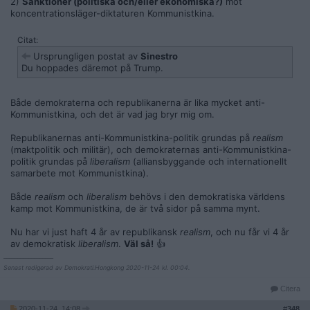
2)
Sanktioner (politiska och/eller ekonomiska?)
mot
koncentrationsläger-diktaturen Kommunistkina.
Citat:
Ursprungligen postat av
Sinestro
Du hoppades däremot på Trump.
Både demokraterna och republikanerna är lika mycket anti-
Kommunistkina, och det är vad jag bryr mig om.
Republikanernas anti-Kommunistkina-politik grundas på
realism
(maktpolitik och militär), och demokraternas anti-Kommunistkina-
politik grundas på
liberalism
(alliansbyggande och internationellt
samarbete mot Kommunistkina).
Både
realism
och
liberalism
behövs i den demokratiska världens
kamp mot Kommunistkina, de är två sidor på samma mynt.
Nu har vi just haft 4 år av republikansk
realism
, och nu får vi 4 år
av demokratisk
liberalism
.
Väl så!
👍
__________________
Senast redigerad av Demokrati.Hongkong 2020-11-24 kl. 00:04.
Citera
2020-11-24, 14:08
#
348