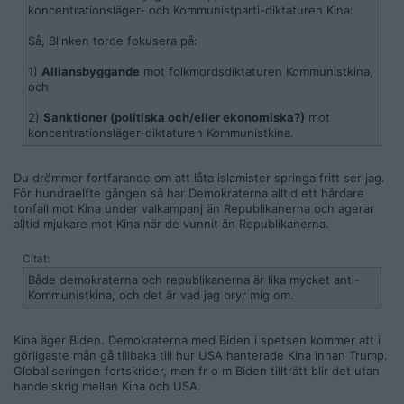
koncentrationsläger- och Kommunistparti-diktaturen Kina:
Så, Blinken torde fokusera på:
1)
Alliansbyggande
mot folkmordsdiktaturen Kommunistkina,
och
2)
Sanktioner (politiska och/eller ekonomiska?)
mot
koncentrationsläger-diktaturen Kommunistkina.
Du drömmer fortfarande om att låta islamister springa fritt ser jag.
För hundraelfte gången så har Demokraterna alltid ett hårdare
tonfall mot Kina under valkampanj än Republikanerna och agerar
alltid mjukare mot Kina när de vunnit än Republikanerna.
Citat:
Både demokraterna och republikanerna är lika mycket anti-
Kommunistkina, och det är vad jag bryr mig om.
Kina äger Biden. Demokraterna med Biden i spetsen kommer att i
görligaste mån gå tillbaka till hur USA hanterade Kina innan Trump.
Globaliseringen fortskrider, men fr o m Biden tillträtt blir det utan
handelskrig mellan Kina och USA.