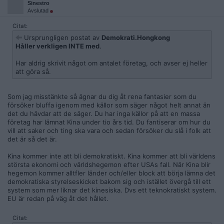
Sinestro
Avslutad
Citat:
Ursprungligen postat av
Demokrati.Hongkong
Håller verkligen INTE med
.
Har aldrig skrivit något om antalet företag, och avser ej heller
att göra så.
Som jag misstänkte så ägnar du dig åt rena fantasier som du
försöker bluffa igenom med källor som säger något helt annat än
det du hävdar att de säger. Du har inga källor på att en massa
företag har lämnat Kina under tio års tid. Du fantiserar om hur du
vill att saker och ting ska vara och sedan försöker du slå i folk att
det är så det är.
Kina kommer inte att bli demokratiskt. Kina kommer att bli världens
största ekonomi och världshegemon efter USAs fall. När Kina blir
hegemon kommer alltfler länder och/eller block att börja lämna det
demokratiska styrelseskicket bakom sig och istället övergå till ett
system som mer liknar det kinesiska. Dvs ett teknokratiskt system.
EU är redan på väg åt det hållet.
Citat: