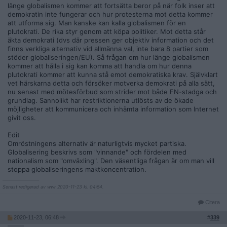
länge globalismen kommer att fortsätta beror på när folk inser att
demokratin inte fungerar och hur protesterna mot detta kommer
att utforma sig. Man kanske kan kalla globalismen för en
plutokrati. De rika styr genom att köpa politiker. Mot detta står
äkta demokrati (dvs där pressen ger objektiv information och det
finns verkliga alternativ vid allmänna val, inte bara 8 partier som
stöder globaliseringen/EU). Så frågan om hur länge globalismen
kommer att hålla i sig kan komma att handla om hur denna
plutokrati kommer att kunna stå emot demokratiska krav. Självklart
vet härskarna detta och försöker motverka demokrati på alla sätt,
nu senast med mötesförbud som strider mot både FN-stadga och
grundlag. Sannolikt har restriktionerna utlösts av de ökade
möjligheter att kommunicera och inhämta information som Internet
givit oss.
Edit
Omröstningens alternativ är naturligtvis mycket partiska.
Globalisering beskrivs som "vinnande" och fördelen med
nationalism som "omväxling". Den väsentliga frågan är om man vill
stoppa globaliseringens maktkoncentration.
__________________
Senast redigerad av wwr 2020-11-23 kl. 04:54.
Citera
2020-11-23, 06:48
#
339