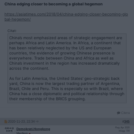
China edging closer to becoming a global hegemon
https://asiatimes.com/2018/04/china-edging-closer-becoming-glo
bal-hegemon/
Citat:
China’s most emphasized areas of strategic engagement are
perhaps Africa and Latin America. In Africa, a continent that
has been relatively neglected by the US and European
countries, the evidence of growing Chinese presence is
everywhere. Trade between China and Africa as well as
China’s investment in the region has increased dramatically
across the continent.
As for Latin America, the United States’ geo-strategic back
yard, China is now the largest trading partner of Argentina,
Brazil, Chile and Peru. This is especially so with Brazil, where
China has a close diplomatic and political relationship through
their membership of the BRICS grouping.
Citera
2020-11-23, 22:34
#
345
Reg: Apr 2020
Demokrati.Hongkong
Inlägg: 709
Medlem