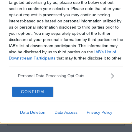
targeted advertising by us, please use the below opt-out
section to confirm your selection. Please note that after your
Till skillnad från dig fantiserar jag inte;
opt-out request is processed you may continue seeing
interest-based ads based on personal information utilized by
Asia-Pacific countries including China sign world's biggest trade
us or personal information disclosed to third parties prior to
pact
your opt-out. You may separately opt-out of the further
https://www.euronews.com/2020/11/15/asia-pacific-countries-incl
disclosure of your personal information by third parties on the
uding-china-sign-world-s-biggest-trade-pact
IAB’s list of downstream participants. This information may
also be disclosed by us to third parties on the
IAB’s List of
The Chinese century is well under way
Downstream Participants
that may further disclose it to other
https://www.economist.com/graphic-detail/2018/10/27/the-chines
third parties.
e-century-is-well-under-way
Personal Data Processing Opt Outs
Citat:
For all its talk of a “peaceful rise”, China has steadily beefed
up its military investment—even as the rest of the world cut
CONFIRM
back after the end of the cold war. As a result, the People’s
Liberation Army accounts for over 60% of the total increase
in global defence spending since 1990. And all of this growth
has come at a considerable cost to the environment: China is
Data Deletion
Data Access
Privacy Policy
also the source of 55% of the increase in the world’s carbon
emissions since 1990.