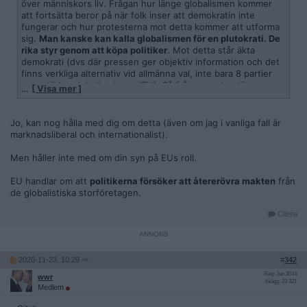
över människors liv. Frågan hur länge globalismen kommer
att fortsätta beror på när folk inser att demokratin inte
fungerar och hur protesterna mot detta kommer att utforma
sig.
Man kanske kan kalla globalismen för en plutokrati. De
rika styr genom att köpa politiker
. Mot detta står äkta
demokrati (dvs där pressen ger objektiv information och det
finns verkliga alternativ vid allmänna val, inte bara 8 partier
som stöder globaliseringen/EU). Så frågan om hur länge
…
[ Visa mer ]
globalismen kommer att hålla i sig kan komma att handla om
hur denna plutokrati kommer att kunna stå emot
demokratiska krav.
Jo, kan nog hålla med dig om detta (även om jag i vanliga fall är
marknadsliberal och internationalist).
Men håller inte med om din syn på EUs roll.
EU handlar om att
politikerna försöker att återerövra makten
från
de globalistiska storföretagen.
Citera
2020-11-23, 10:29
#
342
Reg: Jun 2014
wwr
Inlägg: 23 321
Medlem