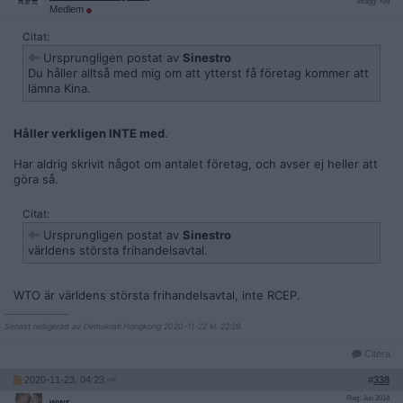
Inlägg: 709
Medlem
Citat:
Ursprungligen postat av
Sinestro
Du håller alltså med mig om att ytterst få företag kommer att
lämna Kina.
Håller verkligen INTE med
.
Har aldrig skrivit något om antalet företag, och avser ej heller att
göra så.
Citat:
Ursprungligen postat av
Sinestro
världens största frihandelsavtal.
WTO är världens största frihandelsavtal, inte RCEP.
__________________
Senast redigerad av Demokrati.Hongkong 2020-11-22 kl. 22:29.
Citera
2020-11-23, 04:23
#
338
Reg: Jun 2014
wwr