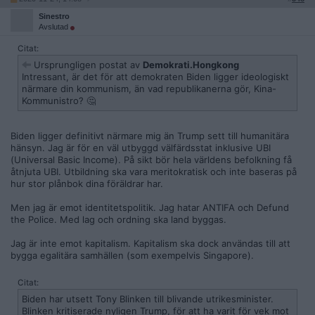
Sinestro
Avslutad
Citat:
Ursprungligen postat av
Demokrati.Hongkong
Intressant, är det för att demokraten Biden ligger ideologiskt
närmare din kommunism, än vad republikanerna gör, Kina-
Kommunistro? 🤔
Biden ligger definitivt närmare mig än Trump sett till humanitära
hänsyn. Jag är för en väl utbyggd välfärdsstat inklusive UBI
(Universal Basic Income). På sikt bör hela världens befolkning få
åtnjuta UBI. Utbildning ska vara meritokratisk och inte baseras på
hur stor plånbok dina föräldrar har.
Men jag är emot identitetspolitik. Jag hatar ANTIFA och Defund
the Police. Med lag och ordning ska land byggas.
Jag är inte emot kapitalism. Kapitalism ska dock användas till att
bygga egalitära samhällen (som exempelvis Singapore).
Citat:
Biden har utsett Tony Blinken till blivande utrikesminister.
Blinken kritiserade nyligen Trump, för att ha varit för vek mot