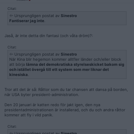
Citat:
Ursprungligen postat av
Sinestro
Fantiserar jag inte
.
Jaså, är inte detta din fantasi (och våta dröm)?:
Citat:
Ursprungligen postat av
Sinestro
När Kina blir hegemon kommer alltfler länder och/eller block
att börja
lämna det demokratiska styrelseskicket bakom sig
och istället övergå till ett system som mer liknar det
kinesiska
.
Tror att det är så: Råttor som du tar chansen att dansa på borden,
när USA byter president-administration.
Den 20 januari är katten redo för jakt igen, den nya
presidentadministrationen är installerad, och du och andra råttor
kommer att fly i vild panik.
Citat:
Ursprungligen postat av
Sinestro