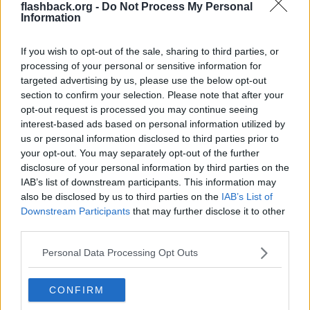
flashback.org -
Do Not Process My Personal
Familjen Rausing ligger bakom Huskie projektet, och Dom har ju
Information
även sponsrat Marcus Ericsson i en massa år så det är nog
kopplingen till F1/Indycar. Så pengarna finns...
If you wish to opt-out of the sale, sharing to third parties, or
Citera
processing of your personal or sensitive information for
2020-08-30, 13:01
#
7
targeted advertising by us, please use the below opt-out
Reg: Jul 2006
tonymontana
section to confirm your selection. Please note that after your
Inlägg: 133
Medlem
opt-out request is processed you may continue seeing
Citat:
interest-based ads based on personal information utilized by
us or personal information disclosed to third parties prior to
Ursprungligen postat av
Umaad-SilenT
Familjen Rausing ligger bakom Huskie projektet, och Dom har
your opt-out. You may separately opt-out of the further
ju även sponsrat Marcus Ericsson i en massa år så det är nog
disclosure of your personal information by third parties on the
kopplingen till F1/Indycar. Så pengarna finns...
IAB’s list of downstream participants. This information may
also be disclosed by us to third parties on the
IAB’s List of
Intressant! Med den nya infon hittade jag den här
https://www.ex
Downstream Participants
that may further disclose it to other
pressen.se/sport/motor/ericssons-koppling-till-svenska-miljardare
third parties.
rna/
artikeln. Varför så mycket hemlighetsmakeri?
Personal Data Processing Opt Outs
Citera
2020-08-30, 14:10
#
8
CONFIRM
Reg: Okt 2003
brasnyggman
Inlägg: 4 426
Medlem