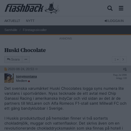
AKTUELLT
NYTT
LOGGA IN
Samhälle
Företagsskvaller
Huski Chocolate
1
Svara
1
2020-08-24, 20:53
#
1
Reg: Jul 2006
tonymontana
Inlägg: 133
Medlem
Det svenska
varumärket
Huski Chocolates logga syns numera lite
varstans i sportvärlden. Nyss tecknade de ett avtal med Chip
Ganassi Racing i amerikanska IndyCar och vid sidan av det är de
partners till McLaren och Alfa Romeos F1-stall samt Millwall FC och
ett gäng bandyklubbar i Sverige.
I Huskis produktutbud på hemsidan finner vi två sorterts
chokladmjölk, muggar och vattenflaskor. Det skrivs även om en
revolutionerande chokladdrycksmaskin som ska finnas på hotell i