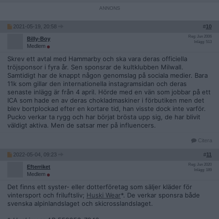
2021-05-19, 20:58
#
10
Reg: Jun 2006
Billy-Boy
Inlägg: 513
Medlem
Skrev ett avtal med Hammarby och ska vara deras officiella
tröjsponsor i fyra år. Sen sponsrar de kultklubben Milwall.
Samtidigt har de knappt någon genomslag på sociala medier. Bara
11k som gillar den internationella instagramsidan och deras
senaste inlägg är från 4 april. Hörde med en vän som jobbar på ett
ICA som hade en av deras chokladmaskiner i förbutiken men det
blev bortplockad efter en kortare tid, han visste dock inte varför.
Pucko verkar ta rygg och har börjat brösta upp sig, de har blivit
väldigt aktiva. Men de satsar mer på influencers.
Citera
2022-05-04, 09:23
#
11
Reg: Jun 2020
Efterriket
Inlägg: 189
Medlem
Det finns ett syster- eller dotterföretag som säljer kläder för
vintersport och friluftsliv;
Huski Wear
*. De verkar sponsra både
svenska alpinlandslaget och skicrosslandslaget.