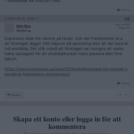
*
Huskiwear AB 559250-7940
Citera
2022-06-15, 19:51
#
12
Reg: Jun 2006
Billy-Boy
Inlägg: 513
Medlem
Expressen kikar lite närmre på Huski. Och det framkommer bl.a.
att företaget lägger 240 miljoner på sponsring men att det bara är
två anställda. Det står också att företaget var tvungna att vaska
halva varulagret för att chokladdrycken hann passera bäst före
datum.
https://www.expressen.se/sport/fotboll/allsvenskan/sa-mycket-s
penderar-hammarbys-storsponsor/
Citera
1
Svara
1
Skapa ett konto eller logga in för att
kommentera