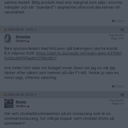
samma modell. Billig produkt med stor marginal som säljs i enorma
mängder och blir "standard" i segmentet eftersom alla känner till
varumärket.
Citera
2020-08-25, 14:01
#
3
Reg: Mar 2012
Stygotius
Inlägg: 11 421
Medlem
Bara sponsordealen med McLaren (på bakvingen) ska ha kostat
8,5 miljoner EUR:
https://qph.fs.quoracdn.net/main-qimg-b31f0b1
2c0dca95f97aadb13766c66c1
Inte heller hört talas om bolaget innan (även om jag nu när jag
tänker efter säkert sett namnet på nån F1-bil). Verkar ju vara en,
minst sagt, offensiv satsning.
Citera
2020-08-28, 23:15
#
4
Reg: Aug 2007
Bavaro
Inlägg: 1 531
Medlem
Har sett chokladdryckmaskinen på en restaurang som är en
sommarrestaurang, hur många koppar varm choklad dricks på
sommaren?