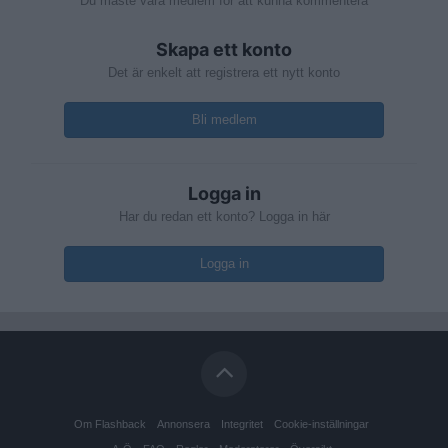
Du måste vara medlem för att kunna kommentera
Skapa ett konto
Det är enkelt att registrera ett nytt konto
Bli medlem
Logga in
Har du redan ett konto? Logga in här
Logga in
Om Flashback
Annonsera
Integritet
Cookie-inställningar