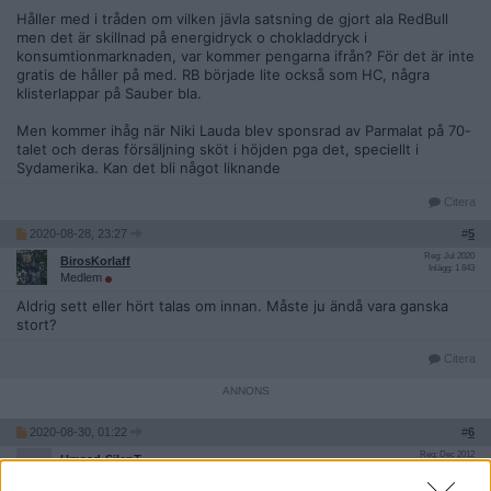
Håller med i tråden om vilken jävla satsning de gjort ala RedBull
men det är skillnad på energidryck o chokladdryck i
konsumtionmarknaden, var kommer pengarna ifrån? För det är inte
gratis de håller på med. RB började lite också som HC, några
klisterlappar på Sauber bla.
Men kommer ihåg när Niki Lauda blev sponsrad av Parmalat på 70-
talet och deras försäljning sköt i höjden pga det, speciellt i
Sydamerika. Kan det bli något liknande
Citera
2020-08-28, 23:27
#
5
Reg: Jul 2020
BirosKorlaff
Inlägg: 1 843
Medlem
Aldrig sett eller hört talas om innan. Måste ju ändå vara ganska
stort?
Citera
2020-08-30, 01:22
#
6
Reg: Dec 2012
Umaad-SilenT
Inlägg: 23
Medlem