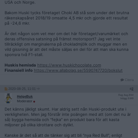
USA och Norge.
Bakom Huski tycks företaget Choki AB stå som under det brutna
räkenskapsåret 2018/19 omsatte 4,5 mkr och gjorde ett resultat
på -24,6 mkr.
Är det någon som vet mer om det här företaget/varumärket och
deras offensiva satsning på främst motorsport? Jag vet inte
tillräckligt om marginalerna på chokladmjölk och muggar men en
vild gissning är att det måste säljas en del för att man ska kunna
sponsra två F1-stall.
Huskis hemisda
https://www.huskichocolate.com
Finansiell info
https://www.allabolag.se/5590747720/bokslut
Citera
2020-08-25, 11:01
#
2
Reg: Aug 2010
HelgeBuk
Inlägg: 6 849
Moderator
Det känns jäkligt skumt. Har aldrig sett nån Huski-produkt ute i
verkligheten. Men jag förstår inte poängen med att (om det nu är
så) bygga hemsida och "fejka" en produkt bara för att kasta
miljoner på olika idrottare och dylikt.
Kanske är det så att de tänker sig att bli "nya Red Bull", enligt