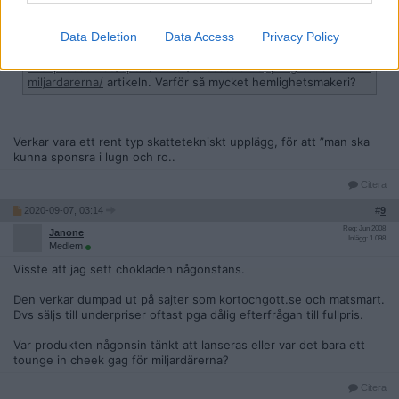
Citat:
Data Deletion
Data Access
Privacy Policy
Ursprungligen postat av
tonymontana
Intressant! Med den nya infon hittade jag den här
https://ww
w.expressen.se/sport/motor/ericssons-koppling-till-svenska-
miljardarerna/
artikeln. Varför så mycket hemlighetsmakeri?
Verkar vara ett rent typ skattetekniskt upplägg, för att ”man ska
kunna sponsra i lugn och ro..
Citera
2020-09-07, 03:14
#
9
Reg: Jun 2008
Janone
Inlägg: 1 098
Medlem
Visste att jag sett chokladen någonstans.
Den verkar dumpad ut på sajter som kortochgott.se och matsmart.
Dvs säljs till underpriser oftast pga dålig efterfrågan till fullpris.
Var produkten någonsin tänkt att lanseras eller var det bara ett
tounge in cheek gag för miljardärerna?
Citera