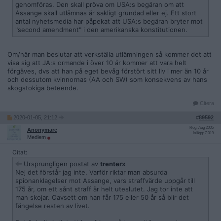
genomföras. Den skall pröva om USA:s begäran om att
Assange skall utlämnas är sakligt grundad eller ej. Ett stort
antal nyhetsmedia har påpekat att USA:s begäran bryter mot
"second amendment" i den amerikanska konstitutionen.
Om/när man beslutar att verkställa utlämningen så kommer det att
visa sig att JA:s ormande i över 10 år kommer att vara helt
förgäves, dvs att han på eget bevåg förstört sitt liv i mer än 10 år
och dessutom kvinnornas (AA och SW) som konsekvens av hans
skogstokiga beteende.
Citera
2020-01-05, 21:12
#
89592
Reg: Aug 2005
Anonymare
Inlägg: 7 019
Medlem
Citat:
Ursprungligen postat av
trenterx
Nej det förstår jag inte. Varför riktar man absurda
spionanklagelser mot Assange, vars straffvärde uppgår till
175 år, om ett sånt straff är helt uteslutet. Jag tor inte att
man skojar. Oavsett om han får 175 eller 50 år så blir det
fängelse resten av livet.