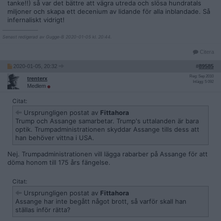
tanke!!) så var det bättre att vägra utreda och slösa hundratals
miljoner och skapa ett decenium av lidande för alla inblandade. Så
infernaliskt vidrigt!
__________________
Senast redigerad av Gugge-B 2020-01-05 kl. 20:44.
Citera
2020-01-05, 20:32
#
89585
Reg: Sep 2010
trenterx
Inlägg: 5 092
Medlem
Citat:
Ursprungligen postat av
Fittahora
Trump och Assange samarbetar. Trump's uttalanden är bara
optik. Trumpadministrationen skyddar Assange tills dess att
han behöver vittna i USA.
Nej. Trumpadministrationen vill lägga rabarber på Assange för att
döma honom till 175 års fängelse.
Citat:
Ursprungligen postat av
Fittahora
Assange har inte begått något brott, så varför skall han
ställas inför rätta?