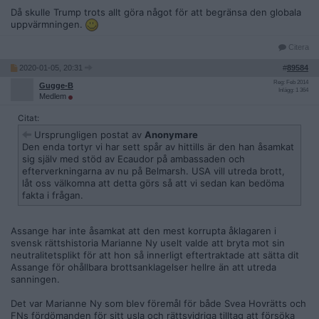
Då skulle Trump trots allt göra något för att begränsa den globala
uppvärmningen.
Citera
2020-01-05, 20:31
#
89584
Reg: Feb 2014
Gugge-B
Inlägg: 1 364
Medlem
Citat:
Ursprungligen postat av
Anonymare
Den enda tortyr vi har sett spår av hittills är den han åsamkat
sig själv med stöd av Ecaudor på ambassaden och
efterverkningarna av nu på Belmarsh. USA vill utreda brott,
låt oss välkomna att detta görs så att vi sedan kan bedöma
fakta i frågan.
Assange har inte åsamkat att den mest korrupta åklagaren i
svensk rättshistoria Marianne Ny uselt valde att bryta mot sin
neutralitetsplikt för att hon så innerligt eftertraktade att sätta dit
Assange för ohållbara brottsanklagelser hellre än att utreda
sanningen.
Det var Marianne Ny som blev föremål för både Svea Hovrätts och
FNs fördömanden för sitt usla och rättsvidriga tilltag att försöka