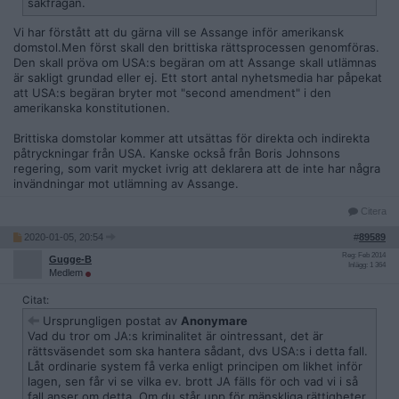
sakfrågan.
Vi har förstått att du gärna vill se Assange inför amerikansk
domstol.Men först skall den brittiska rättsprocessen genomföras.
Den skall pröva om USA:s begäran om att Assange skall utlämnas
är sakligt grundad eller ej. Ett stort antal nyhetsmedia har påpekat
att USA:s begäran bryter mot "second amendment" i den
amerikanska konstitutionen.
Brittiska domstolar kommer att utsättas för direkta och indirekta
påtryckningar från USA. Kanske också från Boris Johnsons
regering, som varit mycket ivrig att deklarera att de inte har några
invändningar mot utlämning av Assange.
Citera
2020-01-05, 20:54
#
89589
Reg: Feb 2014
Gugge-B
Inlägg: 1 364
Medlem
Citat:
Ursprungligen postat av
Anonymare
Vad du tror om JA:s kriminalitet är ointressant, det är
rättsväsendet som ska hantera sådant, dvs USA:s i detta fall.
Låt ordinarie system få verka enligt principen om likhet inför
lagen, sen får vi se vilka ev. brott JA fälls för och vad vi i så
fall anser om detta. Om du står upp för mänskliga rättigheter