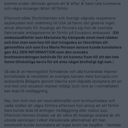
komma undan rättvisan genom att år efter år bara rulla tummarna
och vägra Assange rätten till förhör.
Eftersom både Storbritannien och Sverige vägrade respektera
asylskyddet mot utlämning till USA så fanns det givetvis inget
annat alternativ för Assange att försvara sig mot de svenska
fabricerade anklagelserna än förhör på Ecuadors ambassad. (
Ett
ambassadförhör som Marianne Ny kämpade emot med näbbar
och klor men som hon till slut tvingades av Hovrätten att
genomföra och som Eva Marie Persson senare kunde konstatera
gav ALL DEN INFORMATION som den svenska
brottssutredningen behövde för att komma fram till att det inte
fanns tillräckliga bevis för att anta något brottsligt ägt rum.
)
Så alla år av meningslöst förhalande och alla hundratals mijoner
bortslösade är resultatet av sveriges kanske mest korrupta och
avskyvärda åklagare genom tiderna som vägrade acceptera att en
ord-mot-ord-situation mycket möjligt (och rent av i normalfallet)
kan leda till nedläggning.
Nej, hon bröt mot sin neutralitetsplikt som brottsutredare och
valde istället att vägra förhöra eftersom hon antog att ett förhör
bara kunde leda till antingen nedläggning eller status quo.
Eftersom hennes önskan var att sätta dit Assange snarare än att
utreda sanningen (vilket inkluderade alternativet att man
eventuellt kunde konstatera att inget brott har begåtts - hemska