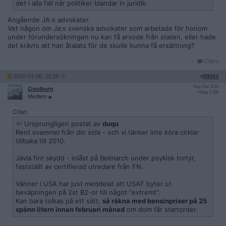
det i alla fall när politiker blandar in juridik.
Angående JA:s advokater.
Vet någon om Ja:s svenska advokater som arbetade för honom
under förundersökningen nu kan få arvode från staten, eller hade
det krävts att han åtalats för de skulle kunna få ersättning?
Citera
2020-01-05, 20:29
#
89583
Reg: Dec 2016
Goulburn
Inlägg: 2 268
Medlem
Citat:
Ursprungligen postat av
duqu
Rent svammel från din sida - och vi tänker inte köra cirklar
tillbaka till 2010.
Jävla fint skydd - inlåst på Belmarch under psykisk tortyr,
fastställt av certifierad utredare från FN.
Vänner i USA har just meddelat att USAF byter ut
beväpningen på 2st B2-or till något "extremt".
Kan bara tolkas på ett sätt,
så räkna med bensinpriser på 25
spänn litern innan februari månad
om dom får startorder.