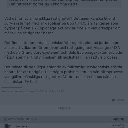
i en rättsstat borde du välkomna detta.
Vad då för jävla mänskliga rättigheter? Det amerikanska Grand
Jury-systemet med anklagelser på upp till 175 års fängelse som
bygger på den s.k.Espionage Act bryter mot allt vad principer om
mänskliga rättigheter heter.
Det finns inte en enda människorättsorganisation på jorden som
anser att villkoren för en eventuell rättegång mot Assange i USA
med dels Grand Jury-systemet och dels Espionage-akten erbjuder
något som har tillstymmelsen till möjlighet till en rättvis process.
Det måste till den lägst stående av fullkomligt psykopatiskt störda
hatare för att undgå att se några problem i en en sån rättsprocess
vad gäller mänskliga rättigheter. Att det ens kan finnas sådana
människor. Fy fan!
__________________
Senast redigerad av Gugge-B 2020-01-05 kl. 20:56.
Citera
2020-01-05, 20:56
#
89590
Reg: Sep 2010
trenterx