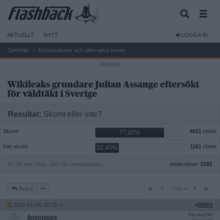
AKTUELLT
NYTT
LOGGA IN
Samhälle
Konspirationer och alternativa teorier
Wikileaks grundare Julian Assange eftersökt
för våldtäkt i Sverige
Resultat:
Skumt eller inte?
Skumt
4021
röster
77,60%
Inte skumt
1161
röster
22,40%
Du får inte rösta i den här omröstningen.
Antal röster:
5182
7466
Svara
7466
2020-01-05, 20:15
#
89581
Reg: Aug 2005
Anonymare