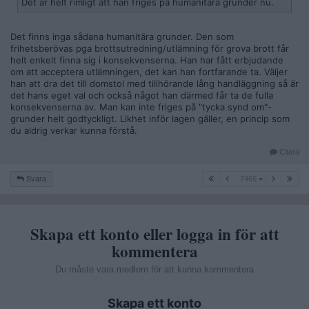
Det är helt rimligt att han friges på humanitära grunder nu.
Det finns inga sådana humanitära grunder. Den som
frihetsberövas pga brottsutredning/utlämning för grova brott får
helt enkelt finna sig i konsekvenserna. Han har fått erbjudande
om att acceptera utlämningen, det kan han fortfarande ta. Väljer
han att dra det till domstol med tillhörande lång handläggning så är
det hans eget val och också något han därmed får ta de fulla
konsekvenserna av. Man kan inte friges på "tycka synd om"-
grunder helt godtyckligt. Likhet inför lagen gäller, en princip som
du aldrig verkar kunna förstå.
Citera
7466
Svara
7466
Skapa ett konto eller logga in för att
kommentera
Du måste vara medlem för att kunna kommentera
Skapa ett konto