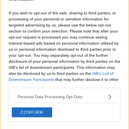
skulle torteras och dödas på Guantanamo Bay, utan rättegång.
Justitiedepartementet har ingenting med Guantanamo att göra.
If you wish to opt-out of the sale, sharing to third parties, or
Citera
processing of your personal or sensitive information for
2020-01-05, 20:44
#
89587
targeted advertising by us, please use the below opt-out
Reg: Aug 2005
Anonymare
section to confirm your selection. Please note that after your
Inlägg: 7 019
Medlem
opt-out request is processed you may continue seeing
interest-based ads based on personal information utilized by
Citat:
us or personal information disclosed to third parties prior to
Ursprungligen postat av
trenterx
Nej. Trumpadministrationen vill lägga rabarber på Assange för
your opt-out. You may separately opt-out of the further
att döma honom till 175 års fängelse.
disclosure of your personal information by third parties on the
IAB’s list of downstream participants. This information may
also be disclosed by us to third parties on the
IAB’s List of
Jag tror inte heller att Assange begått något brott. Så ställ
den frågan till amerikanska justitiedepartmentet i stället.
Downstream Participants
that may further disclose it to other
third parties.
Du har inga som helst belägg för dina påståenden. USA har
Personal Data Processing Opt Outs
formulerat ett brett åtal eftersom praxis är att man inte får komma
med kompletterande brottsmisstankar senare. Det är givetvis helt
uteslutet att han skulle få 175 år och det tror jag att du också
CONFIRM
förstår. Inte ens Manning fick något i närheten av detta utan hen
kom i praktiken mycket lindrigt undan efter att ha fått sitt straff
avkortat av Obama.