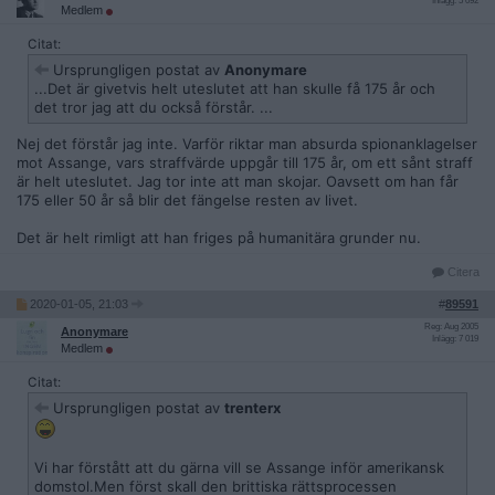
Inlägg: 5 092
Medlem
Citat:
Ursprungligen postat av
Anonymare
...Det är givetvis helt uteslutet att han skulle få 175 år och
det tror jag att du också förstår. ...
Nej det förstår jag inte. Varför riktar man absurda spionanklagelser
mot Assange, vars straffvärde uppgår till 175 år, om ett sånt straff
är helt uteslutet. Jag tor inte att man skojar. Oavsett om han får
175 eller 50 år så blir det fängelse resten av livet.
Det är helt rimligt att han friges på humanitära grunder nu.
Citera
2020-01-05, 21:03
#
89591
Reg: Aug 2005
Anonymare
Inlägg: 7 019
Medlem
Citat:
Ursprungligen postat av
trenterx
Vi har förstått att du gärna vill se Assange inför amerikansk
domstol.Men först skall den brittiska rättsprocessen