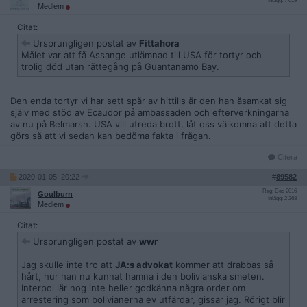
Inlägg: 7 019
Medlem
Citat:
Ursprungligen postat av
Fittahora
Målet var att få Assange utlämnad till USA för tortyr och
trolig död utan rättegång på Guantanamo Bay.
Den enda tortyr vi har sett spår av hittills är den han åsamkat sig
själv med stöd av Ecaudor på ambassaden och efterverkningarna
av nu på Belmarsh. USA vill utreda brott, låt oss välkomna att detta
görs så att vi sedan kan bedöma fakta i frågan.
Citera
2020-01-05, 20:22
#
89582
Reg: Dec 2016
Goulburn
Inlägg: 2 268
Medlem
Citat:
Ursprungligen postat av
wwr
Jag skulle inte tro att
JA:s advokat
kommer att drabbas så
hårt, hur han nu kunnat hamna i den bolivianska smeten.
Interpol lär nog inte heller godkänna några order om
arrestering som bolivianerna ev utfärdar, gissar jag. Rörigt blir