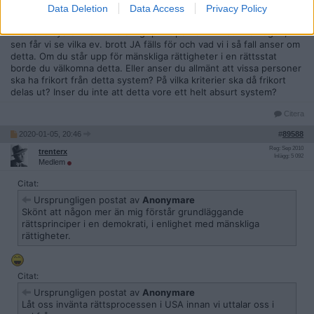
Data Deletion
Data Access
Privacy Policy
Vad du tror om JA:s kriminalitet är ointressant, det är
rättsväsendet som ska hantera sådant, dvs USA:s i detta fall. Låt
ordinarie system få verka enligt principen om likhet inför lagen,
sen får vi se vilka ev. brott JA fälls för och vad vi i så fall anser om
detta. Om du står upp för mänskliga rättigheter i en rättsstat
borde du välkomna detta. Eller anser du allmänt att vissa personer
ska ha frikort från detta system? På vilka kriterier ska då frikort
delas ut? Inser du inte att detta vore ett helt absurt system?
Citera
2020-01-05, 20:46
#
89588
Reg: Sep 2010
trenterx
Inlägg: 5 092
Medlem
Citat:
Ursprungligen postat av
Anonymare
Skönt att någon mer än mig förstår grundläggande
rättsprinciper i en demokrati, i enlighet med mänskliga
rättigheter.
Citat:
Ursprungligen postat av
Anonymare
Låt oss invänta rättsprocessen i USA innan vi uttalar oss i