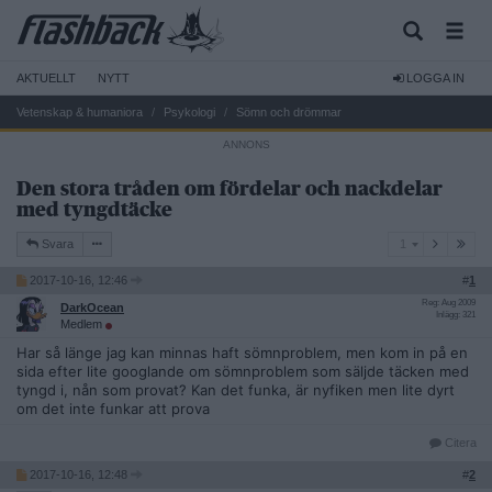
AKTUELLT
NYTT
LOGGA IN
Vetenskap & humaniora
Psykologi
Sömn och drömmar
Den stora tråden om fördelar och nackdelar
med tyngdtäcke
1
Svara
1
2017-10-16, 12:46
#
1
Reg: Aug 2009
DarkOcean
Inlägg: 321
Medlem
Har så länge jag kan minnas haft sömnproblem, men kom in på en
sida efter lite googlande om sömnproblem som säljde täcken med
tyngd i, nån som provat? Kan det funka, är nyfiken men lite dyrt
om det inte funkar att prova
Citera
2017-10-16, 12:48
#
2