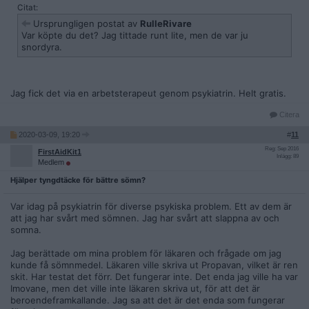
Citat:
Ursprungligen postat av
RulleRivare
Var köpte du det? Jag tittade runt lite, men de var ju
snordyra.
Jag fick det via en arbetsterapeut genom psykiatrin. Helt gratis.
Citera
2020-03-09, 19:20
#
11
Reg: Sep 2016
FirstAidKit1
Inlägg: 89
Medlem
Hjälper tyngdtäcke för bättre sömn?
Var idag på psykiatrin för diverse psykiska problem. Ett av dem är
att jag har svårt med sömnen. Jag har svårt att slappna av och
somna.
Jag berättade om mina problem för läkaren och frågade om jag
kunde få sömnmedel. Läkaren ville skriva ut Propavan, vilket är ren
skit. Har testat det förr. Det fungerar inte. Det enda jag ville ha var
Imovane, men det ville inte läkaren skriva ut, för att det är
beroendeframkallande. Jag sa att det är det enda som fungerar