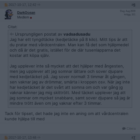
2017-10-17, 12:42
#
6
Reg: Aug 2009
DarkOcean
Inlägg: 321
Medlem
Citat:
Ursprungligen postat av
vadsadusadu
Jag har ett tyngdtäcke (kedjetäcke på 8 kilo). Mitt tips är att
du pratar med vårdcentralen. Man kan få det som hjälpmedel
och då är det gratis, istället för de där tusenlapparna det
kostar att köpa själv.
Jag upplever inte så mycket att det hjälper med ångesten,
men jag upplever att jag somnar lättare och sover djupare
med kedjetäcket på. Jag sover normalt 3 timmar åt gången,
sen vaknar jag av drömmar, smärta i kroppen osv. När jag inte
har kedjetäcket är det svårt att somna om och var gång jg
vaknar känner jag mig skittrött. Med täcket upplever jag att
jag somnar om mycket snabbare, samt sover djupare så jag är
mindre trött även om jag vaknar efter 3 timmar.
Tack för tipset, det hade jag inte en aning om att vårdcentralen
kunde hjälpa till med
Citera
2017-10-17, 13:48
#
7