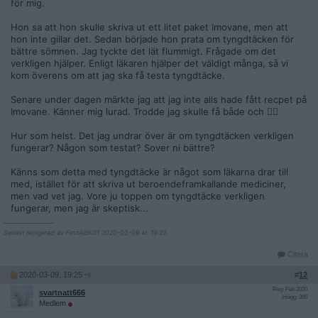
för mig.
Hon sa att hon skulle skriva ut ett litet paket Imovane, men att
hon inte gillar det. Sedan började hon prata om tyngdtäcken för
bättre sömnen. Jag tyckte det lät flummigt. Frågade om det
verkligen hjälper. Enligt läkaren hjälper det väldigt många, så vi
kom överens om att jag ska få testa tyngdtäcke.
Senare under dagen märkte jag att jag inte alls hade fått recpet på
Imovane. Känner mig lurad. Trodde jag skulle få både och 🤦‍♀️
Hur som helst. Det jag undrar över är om tyngdtäcken verkligen
fungerar? Någon som testat? Sover ni bättre?
Känns som detta med tyngdtäcke är något som läkarna drar till
med, istället för att skriva ut beroendeframkallande mediciner,
men vad vet jag. Vore ju toppen om tyngdtäcke verkligen
fungerar, men jag är skeptisk...
__________________
Senast redigerad av FirstAidKit1 2020-03-09 kl. 19:23.
Citera
2020-03-09, 19:25
#
12
Reg: Feb 2020
svartnatt666
Inlägg: 386
Medlem