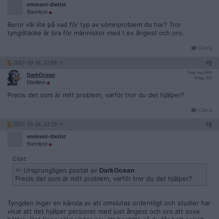
eminent-dietist
Bannlyst
Beror väl lite på vad för typ av sömnproblem du har? Tror
tyngdtäcke är bra för människor med t ex ångest och oro.
Citera
2017-10-16, 12:59
#
3
Reg: Aug 2009
DarkOcean
Inlägg: 321
Medlem
Precis det som är mitt problem, varför tror du det hjälper?
Citera
2017-10-16, 13:15
#
4
eminent-dietist
Bannlyst
Citat:
Ursprungligen postat av
DarkOcean
Precis det som är mitt problem, varför tror du det hjälper?
Tyngden inger en känsla av att omslutas ordentligt och studier har
visat att det hjälper personer med just ångest och oro att sova