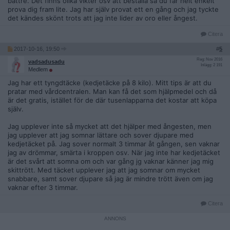
bättre. Det finns olika vikter osv att beställa så du får helt enkelt
prova dig fram lite. Jag har själv provat ett en gång och jag tyckte
det kändes skönt trots att jag inte lider av oro eller ångest.
Citera
2017-10-16, 19:50
#
5
Reg: Nov 2016
vadsadusadu
Inlägg: 2 191
Medlem
Jag har ett tyngdtäcke (kedjetäcke på 8 kilo). Mitt tips är att du
pratar med vårdcentralen. Man kan få det som hjälpmedel och då
är det gratis, istället för de där tusenlapparna det kostar att köpa
själv.
Jag upplever inte så mycket att det hjälper med ångesten, men
jag upplever att jag somnar lättare och sover djupare med
kedjetäcket på. Jag sover normalt 3 timmar åt gången, sen vaknar
jag av drömmar, smärta i kroppen osv. När jag inte har kedjetäcket
är det svårt att somna om och var gång jg vaknar känner jag mig
skittrött. Med täcket upplever jag att jag somnar om mycket
snabbare, samt sover djupare så jag är mindre trött även om jag
vaknar efter 3 timmar.
Citera