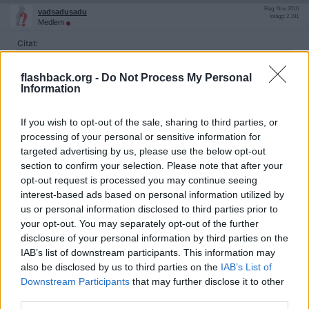
Reg: Nov 2016
vadsadusadu
Inlägg: 2 191
Medlem
Citat:
Ursprungligen postat av
DarkOcean
Tack för tipset, det hade jag inte en aning om att
flashback.org -
Do Not Process My Personal
vårdcentralen kunde hjälpa till med
Information
Det brukar vara genom Arbetsterapeut man kan få tyngdtäcke
If you wish to opt-out of the sale, sharing to third parties, or
som ett hjälpmedel, och det brukar de kunna hjälpa till med på VC.
processing of your personal or sensitive information for
targeted advertising by us, please use the below opt-out
Citera
section to confirm your selection. Please note that after your
2017-10-17, 13:56
#
8
opt-out request is processed you may continue seeing
Reg: Feb 2012
Enoch.Thulin
interest-based ads based on personal information utilized by
Inlägg: 56 096
Medlem
us or personal information disclosed to third parties prior to
Även patienter med autism kan väl använda liknande hjälpmedel
your opt-out. You may separately opt-out of the further
tror jag mig ha läst någonstans.
disclosure of your personal information by third parties on the
Citera
IAB’s list of downstream participants. This information may
also be disclosed by us to third parties on the
IAB’s List of
2018-04-27, 17:44
#
9
Downstream Participants
that may further disclose it to other
Reg: Sep 2015
RulleRivare
Inlägg: 7 575
third parties.
Medlem