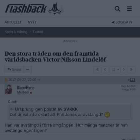
AKTUELLT
NYTT
LOGGA IN
Sport & träning
Fotboll
Den stora tråden om den framtida
världsbacken Victor Nilsson Lindelöf
11
Svara
11
2017-09-27, 22:09
#
121
Reg: Jul 2009
BarryHero
Inlägg: 8 046
Medlem
Citat:
Ursprungligen postat av
SVKKK
Det är väl inte oklart att Phil Jones är avstängd?
Han var avstängd i förra omgången. Hur många matcher är han
avstängd egentligen?