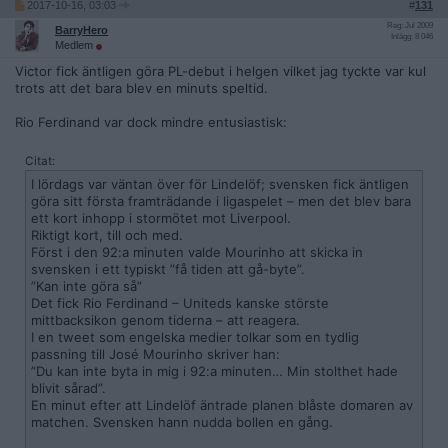
2017-10-16, 03:03
#
131
Reg: Jul 2009
BarryHero
Inlägg: 8 046
Medlem
Victor fick äntligen göra PL-debut i helgen vilket jag tyckte var kul
trots att det bara blev en minuts speltid.
Rio Ferdinand var dock mindre entusiastisk:
Citat:
I lördags var väntan över för Lindelöf; svensken fick äntligen
göra sitt första framträdande i ligaspelet – men det blev bara
ett kort inhopp i stormötet mot Liverpool.
Riktigt kort, till och med.
Först i den 92:a minuten valde Mourinho att skicka in
svensken i ett typiskt ”få tiden att gå-byte”.
”Kan inte göra så”
Det fick Rio Ferdinand – Uniteds kanske störste
mittbacksikon genom tiderna – att reagera.
I en tweet som engelska medier tolkar som en tydlig
passning till José Mourinho skriver han:
”Du kan inte byta in mig i 92:a minuten… Min stolthet hade
blivit sårad”.
En minut efter att Lindelöf äntrade planen blåste domaren av
matchen. Svensken hann nudda bollen en gång.