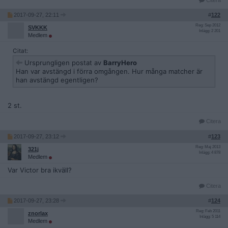
Citera
2017-09-27, 22:11
#
122
Reg: Sep 2012
SVKKK
Inlägg: 2 201
Medlem
Citat:
Ursprungligen postat av
BarryHero
Han var avstängd i förra omgången. Hur många matcher är
han avstängd egentligen?
2 st.
Citera
2017-09-27, 23:12
#
123
Reg: Maj 2013
321j
Inlägg: 4 878
Medlem
Var Victor bra ikväll?
Citera
2017-09-27, 23:28
#
124
Reg: Feb 2011
znorlax
Inlägg: 5 114
Medlem