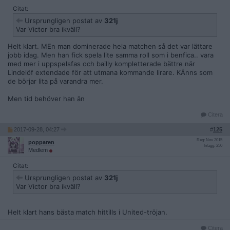
Citat:
Ursprungligen postat av
321j
Var Victor bra ikväll?
Helt klart. MEn man dominerade hela matchen så det var lättare
jobb idag. Men han fick spela lite samma roll som i benfica.. vara
med mer i uppspelsfas och bailly kompletterade bättre när
Lindelöf extendade för att utmana kommande lirare. KÄnns som
de börjar lita på varandra mer.
Men tid behöver han än
Citera
2017-09-28, 04:27
#
125
Reg: Nov 2015
popparen
Inlägg: 250
Medlem
Citat:
Ursprungligen postat av
321j
Var Victor bra ikväll?
Helt klart hans bästa match hittills i United-tröjan.
Citera