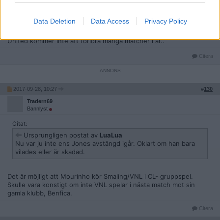
riktigt passa in i PL.. även internationellt.
Data Deletion
Data Access
Privacy Policy
Man United är en maskin...ett otroligt bra lag.. som saknar både
Pogba och Zlatan..
United kommer inte att förlora många matcher i år..
Citera
2017-09-28, 10:27
#
130
Tradern69
Bannlyst
Citat:
Ursprungligen postat av
LuaLua
Nu var ju inte ens Jones avstängd igår. Oklart om han bara
vilades eller är skadad.
Det är möjligt att Mourinho kör Smaling/VNL i CL- gruppspel.
Skulle vara konstigt om inte VNL spelar i nästa match mot sin
gamla klubb, Benfica.
Citera