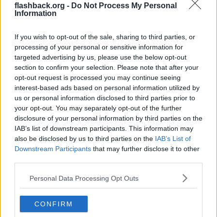
flashback.org -
Do Not Process My Personal
Citera
Information
2017-09-28, 09:52
#
128
Reg: Mar 2014
mushymushy
If you wish to opt-out of the sale, sharing to third parties, or
Inlägg: 2 541
Medlem
processing of your personal or sensitive information for
targeted advertising by us, please use the below opt-out
Citat:
section to confirm your selection. Please note that after your
Ursprungligen postat av
LuaLua
Nu var ju inte ens Jones avstängd igår. Oklart om han bara
opt-out request is processed you may continue seeing
vilades eller är skadad.
interest-based ads based on personal information utilized by
us or personal information disclosed to third parties prior to
Okej, missuppfattade ovan inlägg då. Oavsett: bra för Sverige att
your opt-out. You may separately opt-out of the further
han fick speltid igår.
disclosure of your personal information by third parties on the
Citera
IAB’s list of downstream participants. This information may
also be disclosed by us to third parties on the
IAB’s List of
2017-09-28, 10:19
#
129
Downstream Participants
that may further disclose it to other
Tradern69
Bannlyst
third parties.
Citat:
Personal Data Processing Opt Outs
Ursprungligen postat av
popparen
Helt klart hans bästa match hittills i United-tröjan.
CONFIRM
Viktor måste bli mycket starkare i kroppen.. mer rejälare för att