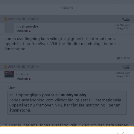
2017-09-28, 09:30
#
126
Reg: Mar 2014
mushymushy
Inlägg: 2 541
Medlem
Jones avstängning kom väldigt lägligt sett till internationella
uppehållet nu framöver. VNL har fått lite matchning i benen
åtminstone.
Citera
2017-09-28, 09:37
#
127
Reg: Aug 2008
LuaLua
Inlägg: 1 497
Medlem
Citat:
Ursprungligen postat av
mushymushy
Jones avstängning kom väldigt lägligt sett till internationella
uppehållet nu framöver. VNL har fått lite matchning i benen
åtminstone.
Nu var ju inte ens Jones avstängd igår. Oklart om han bara vilades
eller är skadad.