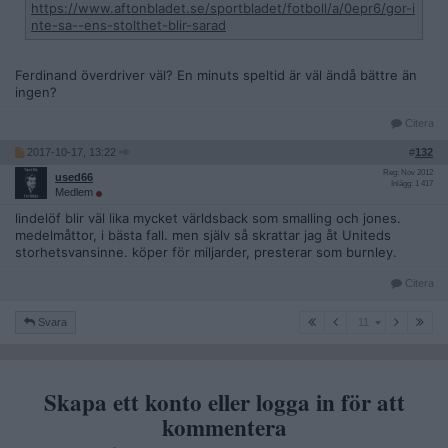
https://www.aftonbladet.se/sportbladet/fotboll/a/0epr6/gor-i
nte-sa--ens-stolthet-blir-sarad
Ferdinand överdriver väl? En minuts speltid är väl ändå bättre än
ingen?
Citera
2017-10-17, 13:22
#
132
Reg: Nov 2012
used66
Inlägg: 1 417
Medlem
lindelöf blir väl lika mycket världsback som smalling och jones.
medelmåttor, i bästa fall. men själv så skrattar jag åt Uniteds
storhetsvansinne. köper för miljarder, presterar som burnley.
Citera
11
Svara
11
Skapa ett konto eller logga in för att
kommentera