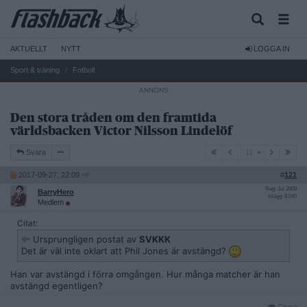
AKTUELLT
NYTT
LOGGA IN
Sport & träning
Fotboll
Den stora tråden om den framtida
världsbacken Victor Nilsson Lindelöf
11
Svara
11
2017-09-27, 22:09
#
121
Reg: Jul 2009
BarryHero
Inlägg: 8 045
Medlem
Citat:
Ursprungligen postat av
SVKKK
Det är väl inte oklart att Phil Jones är avstängd?
Han var avstängd i förra omgången. Hur många matcher är han
avstängd egentligen?