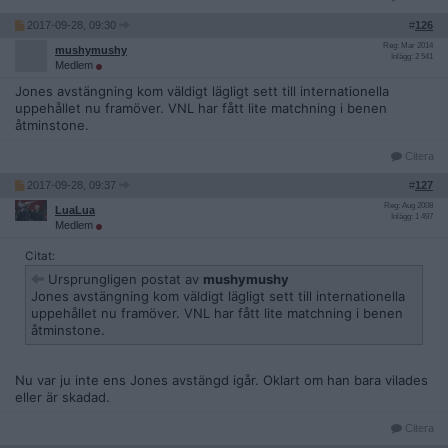
2017-09-28, 09:30
#
126
Reg: Mar 2014
mushymushy
Inlägg: 2 541
Medlem
Jones avstängning kom väldigt lägligt sett till internationella
uppehållet nu framöver. VNL har fått lite matchning i benen
åtminstone.
Citera
2017-09-28, 09:37
#
127
Reg: Aug 2008
LuaLua
Inlägg: 1 497
Medlem
Citat:
Ursprungligen postat av
mushymushy
Jones avstängning kom väldigt lägligt sett till internationella
uppehållet nu framöver. VNL har fått lite matchning i benen
åtminstone.
Nu var ju inte ens Jones avstängd igår. Oklart om han bara vilades
eller är skadad.
Citera