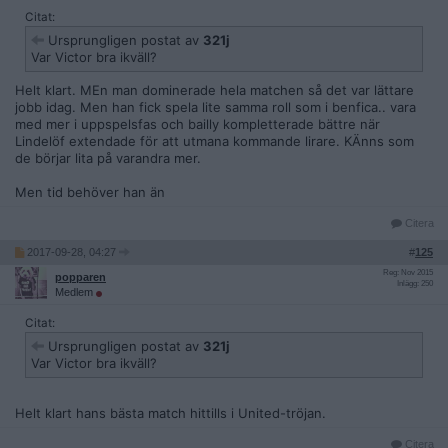
Citat:
Ursprungligen postat av
321j
Var Victor bra ikväll?
Helt klart. MEn man dominerade hela matchen så det var lättare
jobb idag. Men han fick spela lite samma roll som i benfica.. vara
med mer i uppspelsfas och bailly kompletterade bättre när
Lindelöf extendade för att utmana kommande lirare. KÄnns som
de börjar lita på varandra mer.
Men tid behöver han än
Citera
2017-09-28, 04:27
#
125
Reg: Nov 2015
popparen
Inlägg: 250
Medlem
Citat:
Ursprungligen postat av
321j
Var Victor bra ikväll?
Helt klart hans bästa match hittills i United-tröjan.
Citera