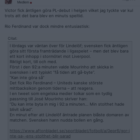
Medlem
Victor fick äntligen göra PL-debut i helgen vilket jag tyckte var kul
trots att det bara blev en minuts speltid.
Rio Ferdinand var dock mindre entusiastisk:
Citat:
I lördags var väntan över för Lindelöf; svensken fick äntligen
göra sitt första framträdande i ligaspelet – men det blev bara
ett kort inhopp i stormötet mot Liverpool.
Riktigt kort, till och med.
Först i den 92:a minuten valde Mourinho att skicka in
svensken i ett typiskt ”få tiden att gå-byte”.
”Kan inte göra så”
Det fick Rio Ferdinand – Uniteds kanske störste
mittbacksikon genom tiderna – att reagera.
I en tweet som engelska medier tolkar som en tydlig
passning till José Mourinho skriver han:
”Du kan inte byta in mig i 92:a minuten… Min stolthet hade
blivit sårad”.
En minut efter att Lindelöf äntrade planen blåste domaren av
matchen. Svensken hann nudda bollen en gång.
https://www.aftonbladet.se/sportbladet/fotboll/a/0epr6/gor-i
nte-sa--ens-stolthet-blir-sarad