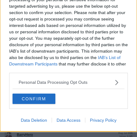
Man United är en maskin...ett otroligt bra lag.. som saknar både
targeted advertising by us, please use the below opt-out
Pogba och Zlatan..
section to confirm your selection. Please note that after your
United kommer inte att förlora många matcher i år..
opt-out request is processed you may continue seeing
Citera
interest-based ads based on personal information utilized by
us or personal information disclosed to third parties prior to
your opt-out. You may separately opt-out of the further
2017-09-28, 10:27
#
130
disclosure of your personal information by third parties on the
IAB’s list of downstream participants. This information may
Tradern69
Bannlyst
also be disclosed by us to third parties on the
IAB’s List of
Downstream Participants
that may further disclose it to other
Citat:
third parties.
Ursprungligen postat av
LuaLua
Nu var ju inte ens Jones avstängd igår. Oklart om han bara
Personal Data Processing Opt Outs
vilades eller är skadad.
Det är möjligt att Mourinho kör Smaling/VNL i CL- gruppspel.
CONFIRM
Skulle vara konstigt om inte VNL spelar i nästa match mot sin
gamla klubb, Benfica.
Citera
Data Deletion
Data Access
Privacy Policy
2017-10-16, 03:03
#
131
Reg: Jul 2009
BarryHero
Inlägg: 8 045