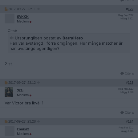
Citera
2017-09-27, 22:11
#
122
Reg: Sep 2012
SVKKK
Inlägg: 2 201
Medlem
Citat:
Ursprungligen postat av
BarryHero
Han var avstängd i förra omgången. Hur många matcher är
han avstängd egentligen?
2 st.
Citera
2017-09-27, 23:12
#
123
Reg: Maj 2013
321j
Inlägg: 4 878
Medlem
Var Victor bra ikväll?
Citera
2017-09-27, 23:28
#
124
Reg: Feb 2011
znorlax
Inlägg: 5 114
Medlem