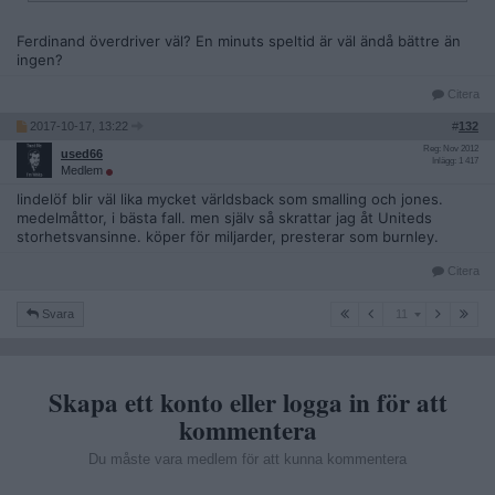
Ferdinand överdriver väl? En minuts speltid är väl ändå bättre än
ingen?
Citera
2017-10-17, 13:22
#
132
Reg: Nov 2012
used66
Inlägg: 1 417
Medlem
lindelöf blir väl lika mycket världsback som smalling och jones.
medelmåttor, i bästa fall. men själv så skrattar jag åt Uniteds
storhetsvansinne. köper för miljarder, presterar som burnley.
Citera
11
Svara
11
Skapa ett konto eller logga in för att
kommentera
Du måste vara medlem för att kunna kommentera